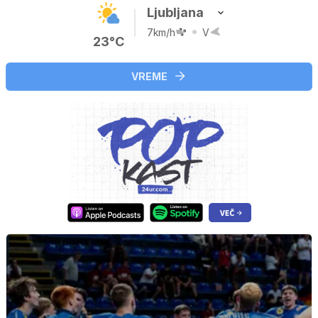
Ljubljana
7km/h
V
23°C
VREME