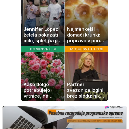
nezdrava riba, ki
jo mnogi redno
uživajo
Jennifer Lopez
Najmehkejši
želela pokazati
domači kruhki:
idilo, splet pa je
priprava v ponvi
razburila ena
je trik za popoln
DOMINVRT.SI
MOSKISVET.COM
stvar
rezultat
Kako dolgo
Partner
potrebujejo
zvezdnice izginil
vrtnice, da
brez sledu: nikoli
zrastejo? Vse o
ga niso našli,
rasti, cvetenju in
nato je prišla še
negi vrtnic
ena tragedija