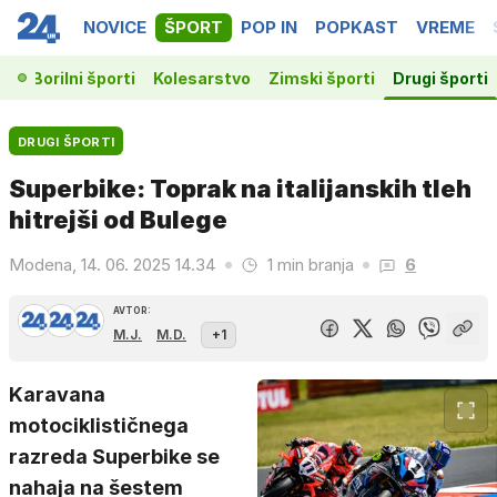
NOVICE
ŠPORT
POP IN
POPKAST
VREME
ka
Borilni športi
Kolesarstvo
Zimski športi
Drugi športi
DRUGI ŠPORTI
Superbike: Toprak na italijanskih tleh
hitrejši od Bulege
Modena, 14. 06. 2025 14.34
1 min branja
6
AVTOR:
M.J.
M.D.
+1
Karavana
motociklističnega
razreda Superbike se
nahaja na šestem