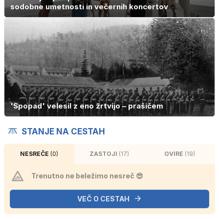
sodobne umetnosti in večernih koncertov
'Spopad' velesil z eno žrtvijo – prašičem
STANJE NA CESTAH
NESREČE
(0)
ZASTOJI
(17)
OVIRE
(19)
Trenutno ne beležimo nesreč 😎
VEČ O CESTAH