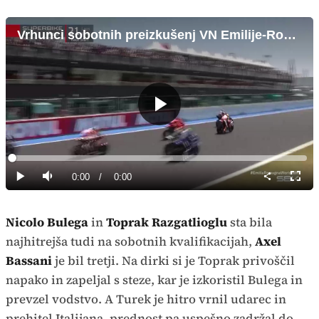
Vrhunci sobotnih preizkušenj VN Emilije-Romanje
Predvajaj
Loaded
:
0%
Current
0:00
/
Duration
0:00
Predvajaj
Tiho
Celoz
način
Time
Nicolo Bulega
in
Toprak Razgatlioglu
sta bila
najhitrejša tudi na sobotnih kvalifikacijah,
Axel
Bassani
je bil tretji. Na dirki si je Toprak privoščil
napako in zapeljal s steze, kar je izkoristil Bulega in
prevzel vodstvo. A Turek je hitro vrnil udarec in
prehitel Italijana, prednost pa uspešno zadržal do