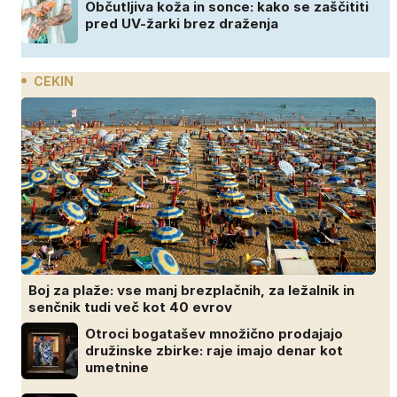
Občutljiva koža in sonce: kako se zaščititi
pred UV-žarki brez draženja
CEKIN
Boj za plaže: vse manj brezplačnih, za ležalnik in
senčnik tudi več kot 40 evrov
Otroci bogatašev množično prodajajo
družinske zbirke: raje imajo denar kot
umetnine