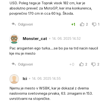
USD. Poleg tega je Toprak visok 182 cm, kar je
absolutno preveč za MotoGP, ker ima konkurenca,
povprečno 170 cm in cca 60 kg. Škoda.
Odgovori
+1
2
1
Monster_cat
14. 06. 2025 14.52
Pac aroganten ego turka....se bo pa na trd nacin naucil
kje mu je mesto
Odgovori
+0
2
2
Ici
14. 06. 2025 14.55
Njemu je mesto v WSBK, kar je dokazal z dvema
naslovoma svetovnega prvaka, 63. zmagami in 153.
uvrstitvami na stopničke.