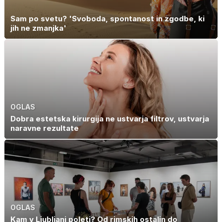
Sam po svetu? 'Svoboda, spontanost in zgodbe, ki
jih ne zmanjka'
OGLAS
Dobra estetska kirurgija ne ustvarja filtrov, ustvarja
naravne rezultate
OGLAS
Kam v Ljubljani poleti? Od rimskih ostalin do