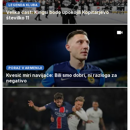
LEGENDA KLUBA
Velika čast: Kingsi bodo upokojili Kopitarjevo
številko 11
PORAZ V ARMENIJI
Kvesić miri navijače: Bili smo dobri, ni razloga za
negativo