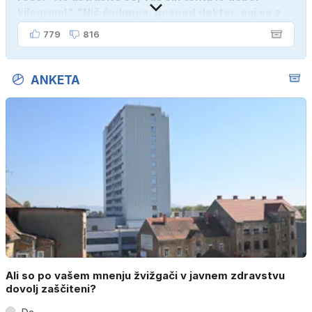
kilogram!" "Nič čudnega, gospod doktor, saj se z
ženo poznava šele tri mesece."
779
816
ANKETA
Ali so po vašem mnenju žvižgači v javnem zdravstvu
dovolj zaščiteni?