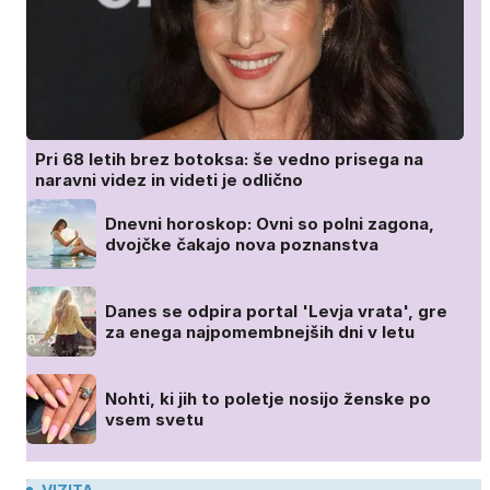
Pri 68 letih brez botoksa: še vedno prisega na
naravni videz in videti je odlično
Dnevni horoskop: Ovni so polni zagona,
dvojčke čakajo nova poznanstva
Danes se odpira portal 'Levja vrata', gre
za enega najpomembnejših dni v letu
Nohti, ki jih to poletje nosijo ženske po
vsem svetu