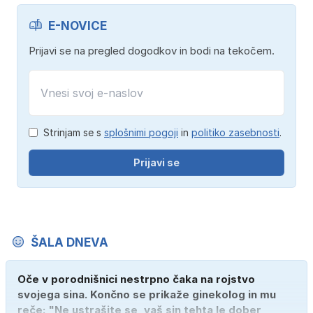
E-NOVICE
Prijavi se na pregled dogodkov in bodi na tekočem.
Strinjam se s
splošnimi pogoji
in
politiko zasebnosti
.
Prijavi se
ŠALA DNEVA
Oče v porodnišnici nestrpno čaka na rojstvo
svojega sina. Končno se prikaže ginekolog in mu
reče: "Ne ustrašite se, vaš sin tehta le dober