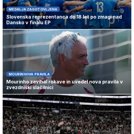
MEDALJA ZAGOTOVLJENA
Slovenska reprezentanca do 18 let po zmagi nad
Dansko v finalu EP
MOURINHOVA PRAVILA
Mourinho zavihal rokave in uvedel nova pravila v
zvezdniški slačilnici