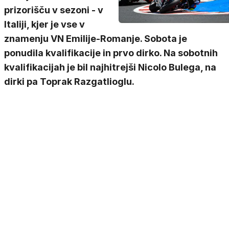
prizorišču v sezoni - v
Italiji, kjer je vse v
znamenju VN Emilije-Romanje. Sobota je
ponudila kvalifikacije in prvo dirko. Na sobotnih
kvalifikacijah je bil najhitrejši Nicolo Bulega, na
dirki pa Toprak Razgatlioglu.