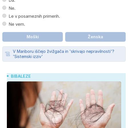
Da.
Ne.
Le v posameznih primerih.
Ne vem.
Moški
Ženska
V Mariboru iščejo žvižgača in 'skrivajo nepravilnosti'?
'Sistemski izziv'
BIBALEZE