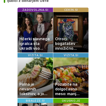
ljubici z denarjem Uefe
ZADOVOLJNA.SI
CEKIN.SI
Hčerki slavnega
Otroci
igralca sta
bogatašev
ukradli vso
množično
pozornost
prodajajo
VIZITA.SI
VIZITA.SI
družinske
zbirke: raje imajo
denar kot
umetnine
Polna je
Pozabite na
nevarnih
dolgočasno
toksinov, a jo
meso: manj
imamo vsi radi:
maščobe, več
BIBALEZE.SI
OKUSNO.JE
to je najbolj
svežine