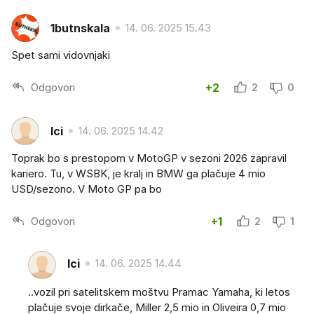
1butnskala
14. 06. 2025 15.43
Spet sami vidovnjaki
Odgovori
+2
2
0
Ici
14. 06. 2025 14.42
Toprak bo s prestopom v MotoGP v sezoni 2026 zapravil
kariero. Tu, v WSBK, je kralj in BMW ga plačuje 4 mio
USD/sezono. V Moto GP pa bo
Odgovori
+1
2
1
Ici
14. 06. 2025 14.44
..vozil pri satelitskem moštvu Pramac Yamaha, ki letos
plačuje svoje dirkače, Miller 2,5 mio in Oliveira 0,7 mio