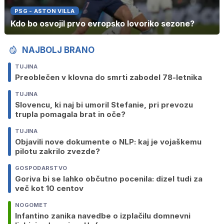
PSG - ASTON VILLA
Kdo bo osvojil prvo evropsko lovoriko sezone?
NAJBOLJ BRANO
TUJINA
Preoblečen v klovna do smrti zabodel 78-letnika
TUJINA
Slovencu, ki naj bi umoril Stefanie, pri prevozu
trupla pomagala brat in oče?
TUJINA
Objavili nove dokumente o NLP: kaj je vojaškemu
pilotu zakrilo zvezde?
GOSPODARSTVO
Goriva bi se lahko občutno pocenila: dizel tudi za
več kot 10 centov
NOGOMET
Infantino zanika navedbe o izplačilu domnevni