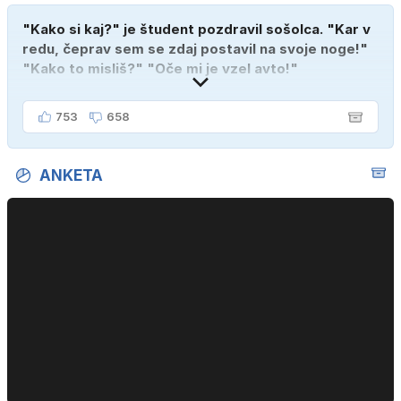
"Kako si kaj?" je študent pozdravil sošolca. "Kar v
redu, čeprav sem se zdaj postavil na svoje noge!"
"Kako to misliš?" "Oče mi je vzel avto!"
753
658
ANKETA