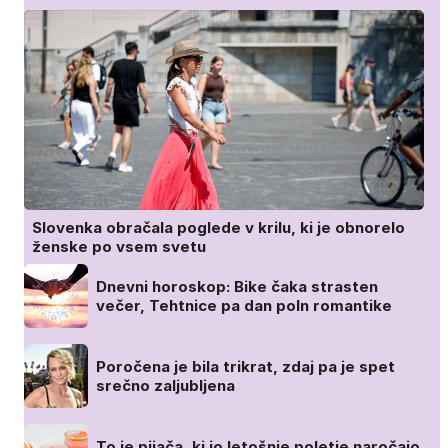
Slovenka obračala poglede v krilu, ki je obnorelo
ženske po vsem svetu
Dnevni horoskop: Bike čaka strasten
večer, Tehtnice pa dan poln romantike
Poročena je bila trikrat, zdaj pa je spet
srečno zaljubljena
To je pijača, ki jo letošnje poletje naročajo