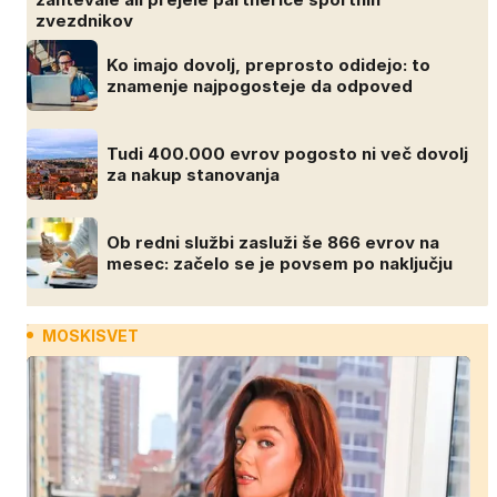
zvezdnikov
Ko imajo dovolj, preprosto odidejo: to
znamenje najpogosteje da odpoved
Tudi 400.000 evrov pogosto ni več dovolj
za nakup stanovanja
Ob redni službi zasluži še 866 evrov na
mesec: začelo se je povsem po naključju
MOSKISVET