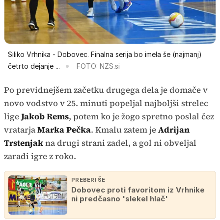
Siliko Vrhnika - Dobovec. Finalna serija bo imela še (najmanj)
četrto dejanje ...
FOTO: NZS.si
Po previdnejšem začetku drugega dela je domače v
novo vodstvo v 25. minuti popeljal najboljši strelec
lige
Jakob Rems
, potem ko je žogo spretno poslal čez
vratarja
Marka Pečka
. Kmalu zatem je
Adrijan
Trstenjak
na drugi strani zadel, a gol ni obveljal
zaradi igre z roko.
PREBERI ŠE
Dobovec proti favoritom iz Vrhnike
ni predčasno 'slekel hlač'