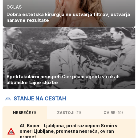
OGLAS
Dobra estetska kirurgija ne ustvarja filtrov, ustvarja
naravne rezultate
Spektakularni neuspeh Cie: pijani agenti v rokah
albanske tajne službe
STANJE NA CESTAH
NESREČE
(1)
ZASTOJI
(11)
OVIRE
(19)
A1, Koper - Ljubljana, pred razcepom Srmin v
smeri Ljubljane, prometna nesreča, oviran
promet.