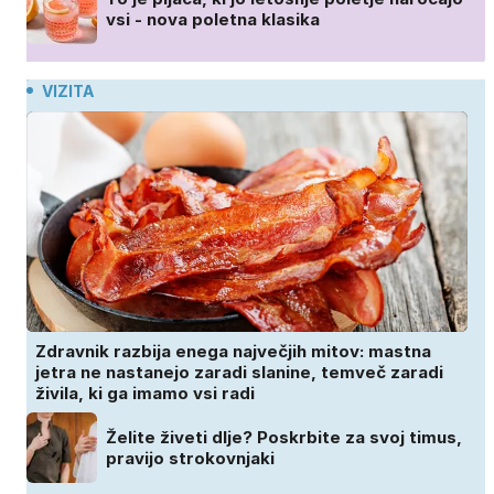
vsi - nova poletna klasika
VIZITA
Zdravnik razbija enega največjih mitov: mastna
jetra ne nastanejo zaradi slanine, temveč zaradi
živila, ki ga imamo vsi radi
Želite živeti dlje? Poskrbite za svoj timus,
pravijo strokovnjaki