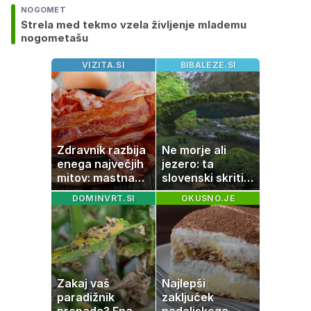
NOGOMET
Strela med tekmo vzela življenje mlademu
nogometašu
VIZITA.SI
BIBALEZE.SI
Zdravnik razbija
Ne morje ali
enega največjih
jezero: ta
mitov: mastna
slovenski skriti
jetra ne
raj je kot
DOMINVRT.SI
OKUSNO.JE
nastanejo zaradi
ustvarjen za
slanine, temveč
družinski izlet
zaradi živila, ki
ga imamo vsi
radi
Zakaj vaš
Najlepši
paradižnik
zaključek