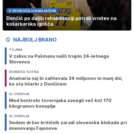
V SPOROČILU NAVIJAČEM
Dončić po daljši rehabilitaciji potrdil vrnitev na
košarkarska igrišča
NAJBOLJ BRANO
TUJINA
V zalivu na Pašmanu našli truplo 24-letnega
Slovenca
DOMAČA SCENA
Anamaria naj bi zahtevala 34 milijonov in manj dni,
ko sta hčerki z Dončićem
SLOVENIJA
Med kontrolo tovornjaka zasegli več kot 170
kilogramov konoplje
SLOVENIJA
Sedem držav kritičnih zaradi slovenske blokade pri
imenovanju Fajonove