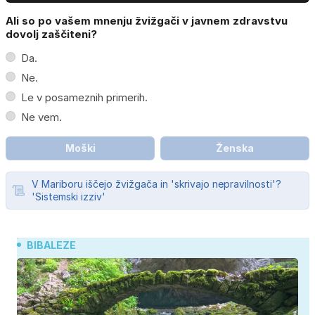
Ali so po vašem mnenju žvižgači v javnem zdravstvu
dovolj zaščiteni?
Da.
Ne.
Le v posameznih primerih.
Ne vem.
Moški
Ženska
V Mariboru iščejo žvižgača in 'skrivajo nepravilnosti'?
'Sistemski izziv'
BIBALEZE