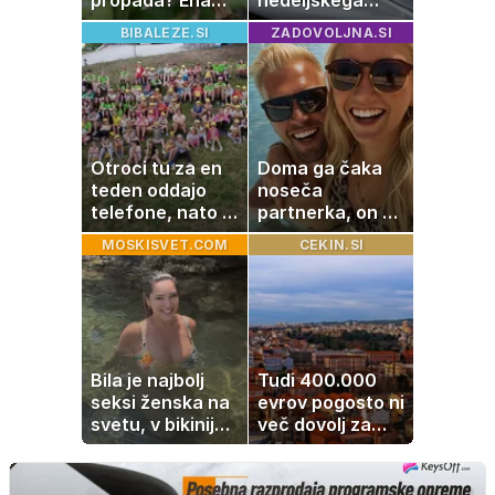
propada? Ena
nedeljskega
napaka lahko
kosila: 8 sladic
BIBALEZE.SI
ZADOVOLJNA.SI
uniči rastline –
brez peke, ki se
tako jih rešite
jih vsi veselijo
Otroci tu za en
Doma ga čaka
teden oddajo
noseča
telefone, nato pa
partnerka, on pa
se zgodi nekaj
dopustuje z
MOSKISVET.COM
CEKIN.SI
nepričakovanega
drugo
Bila je najbolj
Tudi 400.000
seksi ženska na
evrov pogosto ni
svetu, v bikiniju
več dovolj za
znova navdušila
nakup
stanovanja