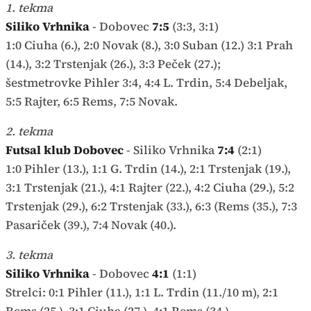
1. tekma
Siliko Vrhnika
- Dobovec
7:5
(3:3, 3:1)
1:0 Ciuha (6.), 2:0 Novak (8.), 3:0 Suban (12.) 3:1 Prah
(14.), 3:2 Trstenjak (26.), 3:3 Peček (27.);
šestmetrovke Pihler 3:4, 4:4 L. Trdin, 5:4 Debeljak,
5:5 Rajter, 6:5 Rems, 7:5 Novak.
2. tekma
Futsal klub Dobovec
- Siliko Vrhnika
7:4
(2:1)
1:0 Pihler (13.), 1:1 G. Trdin (14.), 2:1 Trstenjak (19.),
3:1 Trstenjak (21.), 4:1 Rajter (22.), 4:2 Ciuha (29.), 5:2
Trstenjak (29.), 6:2 Trstenjak (33.), 6:3 (Rems (35.), 7:3
Pasariček (39.), 7:4 Novak (40.).
3. tekma
Siliko Vrhnika
- Dobovec
4:1
(1:1)
Strelci: 0:1 Pihler (11.), 1:1 L. Trdin (11./10 m), 2:1
Rems (25.), 3:1 Ciuha (27.), 4:1 Rems (34.).