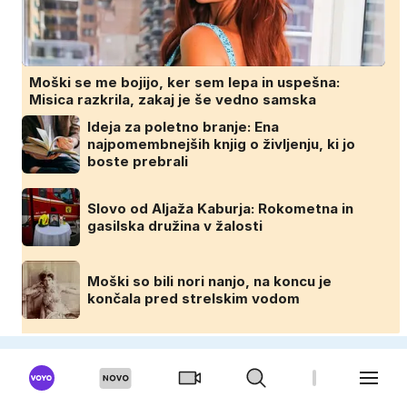
Moški se me bojijo, ker sem lepa in uspešna:
Misica razkrila, zakaj je še vedno samska
Ideja za poletno branje: Ena
najpomembnejših knjig o življenju, ki jo
boste prebrali
Slovo od Aljaža Kaburja: Rokometna in
gasilska družina v žalosti
Moški so bili nori nanjo, na koncu je
končala pred strelskim vodom
DOMINVRT