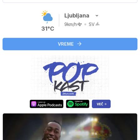
Ljubljana
9km/h
SV
31°C
VREME