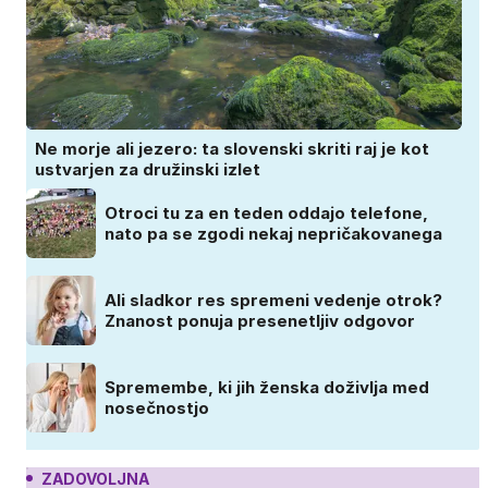
Ne morje ali jezero: ta slovenski skriti raj je kot
ustvarjen za družinski izlet
Otroci tu za en teden oddajo telefone,
nato pa se zgodi nekaj nepričakovanega
Ali sladkor res spremeni vedenje otrok?
Znanost ponuja presenetljiv odgovor
Spremembe, ki jih ženska doživlja med
nosečnostjo
ZADOVOLJNA