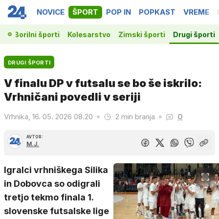
NOVICE
ŠPORT
POP IN
POPKAST
VREME
ka
Borilni športi
Kolesarstvo
Zimski športi
Drugi športi
DRUGI ŠPORTI
V finalu DP v futsalu se bo še iskrilo:
Vrhničani povedli v seriji
Vrhnika, 16. 05. 2026 08.20
2 min branja
0
AVTOR:
M.J.
Igralci vrhniškega Silika
in Dobovca so odigrali
tretjo tekmo finala 1.
slovenske futsalske lige