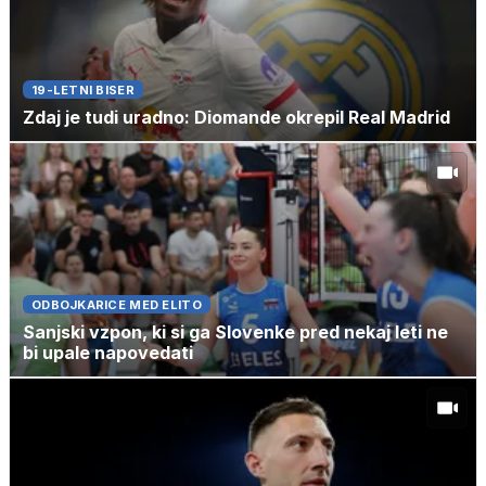
19-LETNI BISER
Zdaj je tudi uradno: Diomande okrepil Real Madrid
ODBOJKARICE MED ELITO
Sanjski vzpon, ki si ga Slovenke pred nekaj leti ne
bi upale napovedati