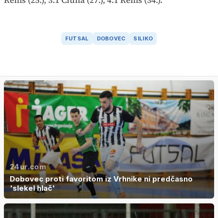
FUTSAL
DOBOVEC
SILIKO
24ur.com
Dobovec proti favoritom iz Vrhnike ni predčasno
'slekel hlač'