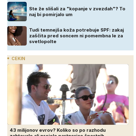
Ste že slišali za "kopanje v zvezdah"? To
naj bi pomirjalo um
Tudi temnejša koža potrebuje SPF: zakaj
zaščita pred soncem ni pomembna le za
svetlopolte
CEKIN
43 milijonov evrov? Koliko so po razhodu
zahtevale ali prejele partnerice športnih