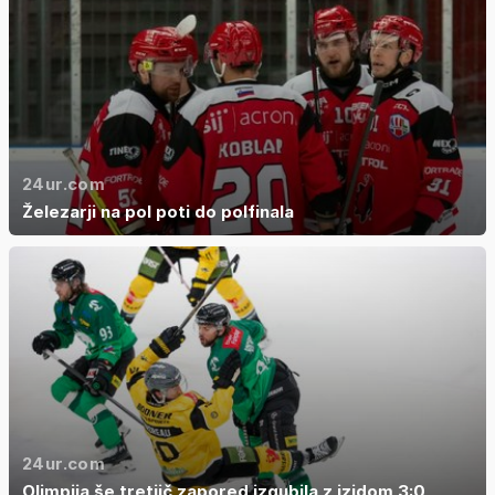
24ur.com
Železarji na pol poti do polfinala
24ur.com
Olimpija še tretjič zapored izgubila z izidom 3:0