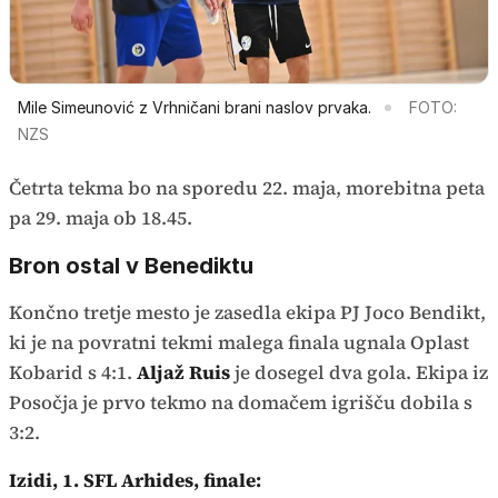
Mile Simeunović z Vrhničani brani naslov prvaka.
FOTO:
NZS
Četrta tekma bo na sporedu 22. maja, morebitna peta
pa 29. maja ob 18.45.
Bron ostal v Benediktu
Končno tretje mesto je zasedla ekipa PJ Joco Bendikt,
ki je na povratni tekmi malega finala ugnala Oplast
Kobarid s 4:1.
Aljaž Ruis
je dosegel dva gola. Ekipa iz
Posočja je prvo tekmo na domačem igrišču dobila s
3:2.
Izidi, 1. SFL Arhides, finale: