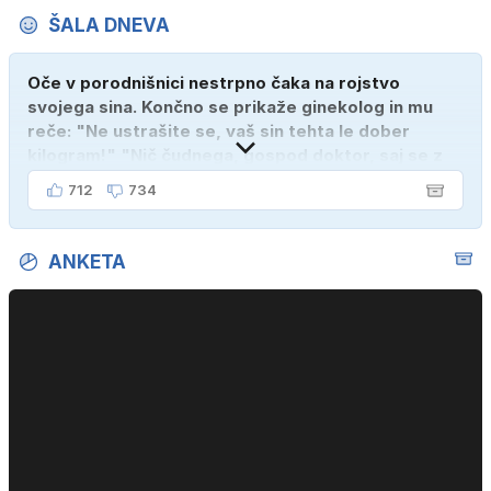
ŠALA DNEVA
Oče v porodnišnici nestrpno čaka na rojstvo
svojega sina. Končno se prikaže ginekolog in mu
reče: "Ne ustrašite se, vaš sin tehta le dober
kilogram!" "Nič čudnega, gospod doktor, saj se z
ženo poznava šele tri mesece."
712
734
ANKETA