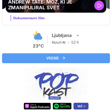
UEFA SUPERPOKAL
V živo na VOYO: sreda ob 20.30
Ljubljana
8km/h
SZ
23°C
VREME