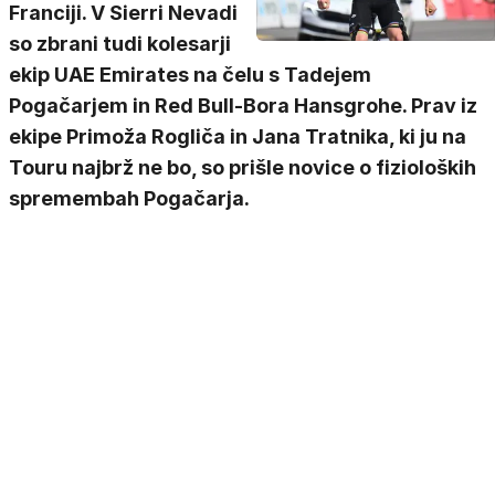
Franciji. V Sierri Nevadi
so zbrani tudi kolesarji
ekip UAE Emirates na čelu s Tadejem
Pogačarjem in Red Bull-Bora Hansgrohe. Prav iz
ekipe Primoža Rogliča in Jana Tratnika, ki ju na
Touru najbrž ne bo, so prišle novice o fizioloških
spremembah Pogačarja.