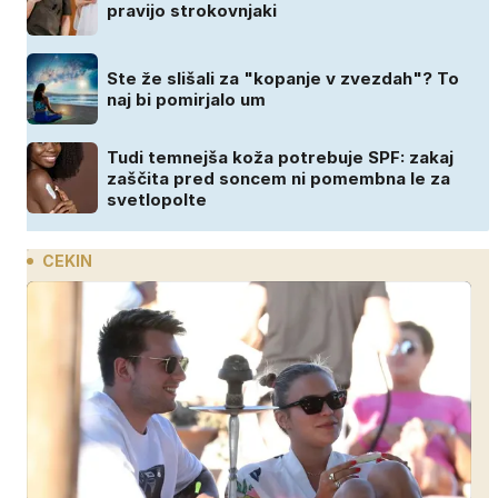
pravijo strokovnjaki
Ste že slišali za "kopanje v zvezdah"? To
naj bi pomirjalo um
Tudi temnejša koža potrebuje SPF: zakaj
zaščita pred soncem ni pomembna le za
svetlopolte
CEKIN