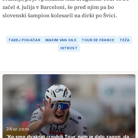
začel 4. julija v Barceloni, še pred njim pa bo
slovenski šampion kolesaril na dirki po Švici.
TADEJ POGAČAR
MAXIM VAN GILS
TOUR DE FRANCE
TEŽA
HITROST
24ur.com
'Ko smo dvakrat izgubili Tour, nam je dalo zagon, da