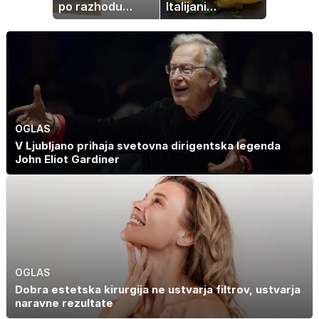
po razhodu
Italijani
zahtevale ali
pripravijo
prejele
slastne ocvrte
partnerice
bučke
športnih
zvezdnikov
OGLAS
V Ljubljano prihaja svetovna dirigentska legenda
John Eliot Gardiner
OGLAS
Dobra estetska kirurgija ne ustvarja filtrov, ustvarja
naravne rezultate