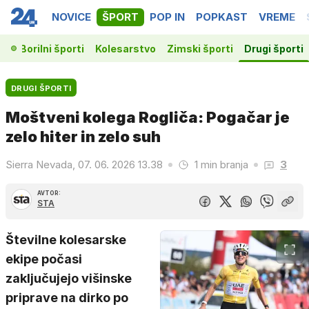
NOVICE
ŠPORT
POP IN
POPKAST
VREME
ka
Borilni športi
Kolesarstvo
Zimski športi
Drugi športi
DRUGI ŠPORTI
Moštveni kolega Rogliča: Pogačar je
zelo hiter in zelo suh
Sierra Nevada, 07. 06. 2026 13.38
1 min branja
3
AVTOR:
STA
Številne kolesarske
ekipe počasi
zaključujejo višinske
priprave na dirko po