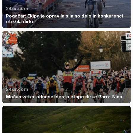
24ur.com
Pogačar: Ekipa je opravila sijajno delo in konkurenci
otežila dirko
24ur.com
Močan veter odnesel šesto etapo dirke Pariz–Nica