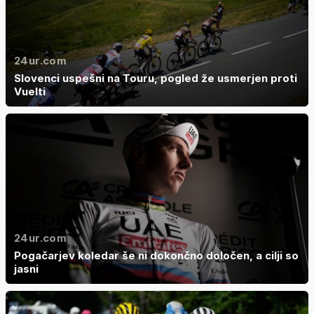
24ur.com
Slovenci uspešni na Touru, pogled že usmerjen proti
Vuelti
24ur.com
Pogačarjev koledar še ni dokončno določen, a cilji so
jasni