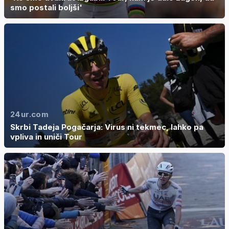
smo postali boljši'
24ur.com
Skrbi Tadeja Pogačarja: Virus ni tekmec, lahko pa
vpliva in uniči Tour