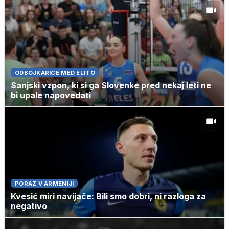
ODBOJKARICE MED ELITO
Sanjski vzpon, ki si ga Slovenke pred nekaj leti ne
bi upale napovedati
PORAZ V ARMENIJI
Kvesić miri navijače: Bili smo dobri, ni razloga za
negativo