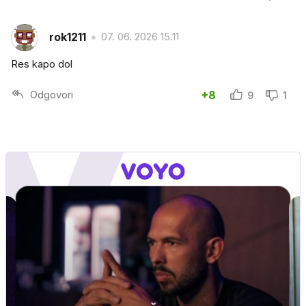
rok1211
07. 06. 2026 15.11
Res kapo dol
Odgovori
+8
9
1