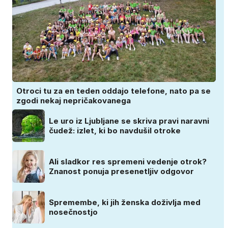
Otroci tu za en teden oddajo telefone, nato pa se
zgodi nekaj nepričakovanega
Le uro iz Ljubljane se skriva pravi naravni
čudež: izlet, ki bo navdušil otroke
Ali sladkor res spremeni vedenje otrok?
Znanost ponuja presenetljiv odgovor
Spremembe, ki jih ženska doživlja med
nosečnostjo