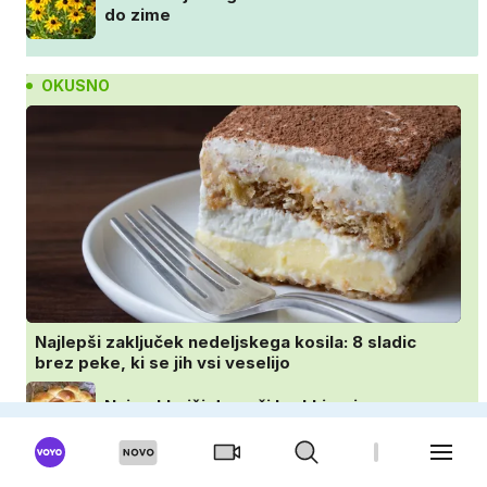
do zime
OKUSNO
Najlepši zaključek nedeljskega kosila: 8 sladic
brez peke, ki se jih vsi veselijo
Najmehkejši domači kruhki: priprava v
ponvi je trik za popoln rezultat