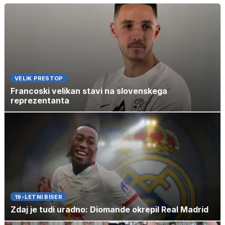
VELIK PRESTOP
Francoski velikan stavi na slovenskega
reprezentanta
19-LETNI BISER
Zdaj je tudi uradno: Diomande okrepil Real Madrid