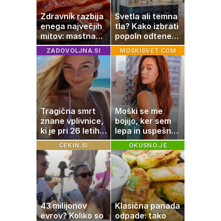
Zdravnik razbija
Svetla ali temna
enega največjih
tla? Kako izbrati
mitov: mastna
popoln odtenek
jetra ne
za vaš dom
ZADOVOLJNA.SI
MOSKISVET.COM
nastanejo zaradi
slanine, temveč
zaradi živila, ki
ga imamo vsi
radi
Tragična smrt
Moški se me
znane vplivnice,
bojijo, ker sem
ki je pri 26 letih
lepa in uspešna:
izgubila boj z
Misica razkrila,
CEKIN.SI
OKUSNO.JE
boleznijo
zakaj je še
vedno samska
43 milijonov
Klasična panada
evrov? Koliko so
odpade: tako