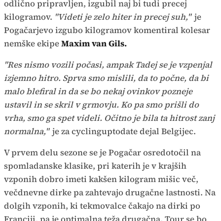
odlično pripravljen, izgubil naj bi tudi precej
kilogramov.
"Videti je zelo hiter in precej suh,"
je
Pogačarjevo izgubo kilogramov komentiral kolesar
nemške ekipe
Maxim van Gils.
"Res nismo vozili počasi, ampak Tadej se je vzpenjal
izjemno hitro. Sprva smo mislili, da to počne, da bi
malo blefiral in da se bo nekaj ovinkov pozneje
ustavil in se skril v grmovju. Ko pa smo prišli do
vrha, smo ga spet videli. Očitno je bila ta hitrost zanj
normalna,"
je za cyclinguptodate dejal Belgijec.
V prvem delu sezone se je Pogačar osredotočil na
spomladanske klasike, pri katerih je v krajših
vzponih dobro imeti kakšen kilogram mišic več,
večdnevne dirke pa zahtevajo drugačne lastnosti. Na
dolgih vzponih, ki tekmovalce čakajo na dirki po
Franciji, pa je optimalna teža drugačna. Tour se bo