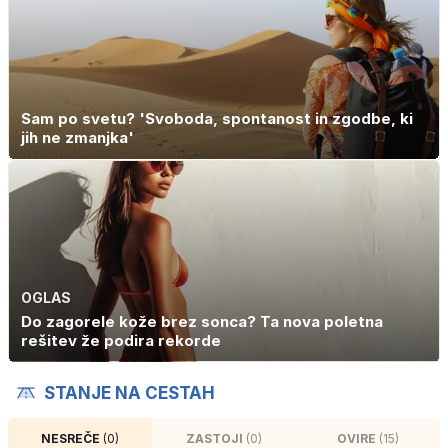
Sam po svetu? 'Svoboda, spontanost in zgodbe, ki
jih ne zmanjka'
OGLAS
Do zagorele kože brez sonca? Ta nova poletna
rešitev že podira rekorde
STANJE NA CESTAH
NESREČE
(0)
ZASTOJI
(0)
OVIRE
(15)