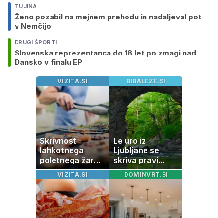
TUJINA
Ženo pozabil na mejnem prehodu in nadaljeval pot
v Nemčijo
DRUGI ŠPORTI
Slovenska reprezentanca do 18 let po zmagi nad
Dansko v finalu EP
VIZITA.SI
BIBALEZE.SI
Skrivnost
Le uro iz
lahkotnega
Ljubljane se
poletnega žara,
skriva pravi
po katerem ne
naravni čudež:
VIZITA.SI
DOMINVRT.SI
boste
izlet, ki bo
potrebovali
navdušil otroke
popoldanskega
spanca