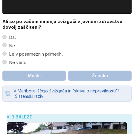
Ali so po vašem mnenju žvižgači v javnem zdravstvu
dovolj zaščiteni?
Da.
Ne.
Le v posameznih primerih.
Ne vem.
Moški
Ženska
V Mariboru iščejo žvižgača in 'skrivajo nepravilnosti'?
'Sistemski izziv'
BIBALEZE