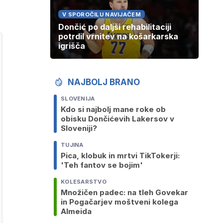
V SPOROČILU NAVIJAČEM
Dončić po daljši rehabilitaciji
potrdil vrnitev na košarkarska
igrišča
NAJBOLJ BRANO
SLOVENIJA
Kdo si najbolj mane roke ob
obisku Dončićevih Lakersov v
Sloveniji?
TUJINA
Pica, klobuk in mrtvi TikTokerji:
'Teh fantov se bojim'
KOLESARSTVO
Množičen padec: na tleh Govekar
in Pogačarjev moštveni kolega
Almeida