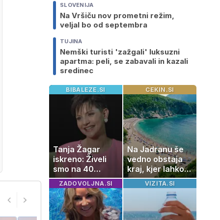
SLOVENIJA
Na Vršiču nov prometni režim,
veljal bo od septembra
TUJINA
Nemški turisti 'zažgali' luksuzni
apartma: peli, se zabavali in kazali
sredinec
BIBALEZE.SI
CEKIN.SI
Tanja Žagar
Na Jadranu še
iskreno: Živeli
vedno obstaja
smo na 40
kraj, kjer lahko
kvadratih, a
dopustujete
ZADOVOLJNA.SI
VIZITA.SI
imela sem vse,
poceni:
kar otrok
nastanitev že od
potrebuje
10 evrov, kosilo
za pet evrov