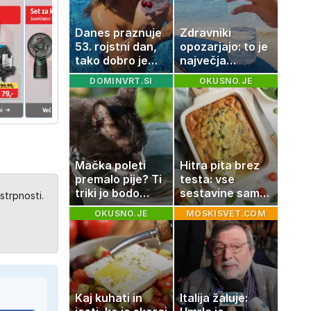
Danes praznuje
Zdravniki
53. rojstni dan,
opozarjajo: to je
tako dobro je
največja
videti znana
napaka, ki jo
DOMINVRT.SI
OKUSNO.JE
Slovenka
ljudje delajo med
vročino
Mačka poleti
Hitra pita brez
premalo pije? Ti
testa: vse
triki jo bodo
sestavine samo
strpnosti.
spodbudili, da
zmešate in
OKUSNO.JE
MOSKISVET.COM
zaužije več vode
pečica opravi
ostalo
Kaj kuhati in
Italija žaluje: