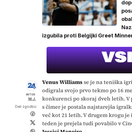
dopo
posa
obak
Naza
izgubila proti Belgijki Greet Minne
Venus Williams
se je na teniška ig
odigrala svojo prvo tekmo po 16 m
AVTOR:
konkurenci po skoraj dveh letih. V
M.J.
s čimer je postala najstarejša igra
Deli zgodbo:
več kot 21 letih. V drugem krogu je 
teden je prejela tudi povabilo v Cin
Jessici Maneiro
.