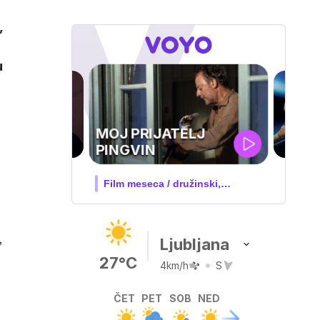
,
u
UEFA
SUPERPOKAL
V živo na VOYO: sreda ob 20.30
,
Ljubljana
27°C
4km/h
S
ČET
PET
SOB
NED