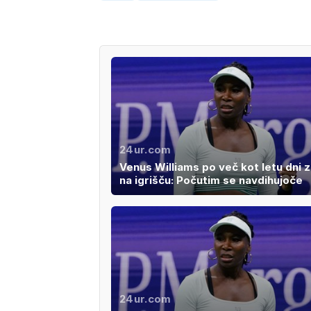
24ur.com
Venus Williams po več kot letu dni 
na igrišču: Počutim se navdihujoče
24ur.com