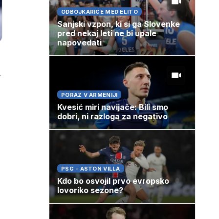
ODBOJKARICE MED ELITO
Sanjski vzpon, ki si ga Slovenke
pred nekaj leti ne bi upale
napovedati
y
PORAZ V ARMENIJI
Kvesić miri navijače: Bili smo
dobri, ni razloga za negativo
PSG - ASTON VILLA
Kdo bo osvojil prvo evropsko
lovoriko sezone?