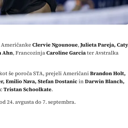
di Američanke
Clervie Ngounoue
,
Julieta Pareja, Cat
a Ahn
, Francozinja
Caroline Garcia
ter Avstralka
kot še poroča STA, prejeli Američani
Brandon Holt,
r, Emilio Nava, Stefan Dostanic
in
Darwin Blanch,
c
Tristan Schoolkate
.
d 24. avgusta do 7. septembra.