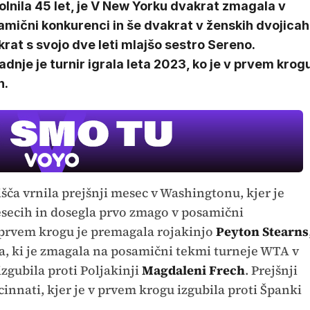
lnila 45 let, je V New Yorku dvakrat zmagala v
mični konkurenci in še dvakrat v ženskih dvojicah
rat s svojo dve leti mlajšo sestro Sereno.
dnje je turnir igrala leta 2023, ko je v prvem krog
n.
rišča vrnila prejšnji mesec v Washingtonu, kjer je
esecih in dosegla prvo zmago v posamični
 prvem krogu je premagala rojakinjo
Peyton Stearns
lka, ki je zmagala na posamični tekmi turneje WTA v
izgubila proti Poljakinji
Magdaleni Frech
. Prejšnji
cinnati, kjer je v prvem krogu izgubila proti Španki