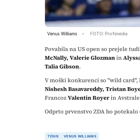
Venus Williams
FOTO: Profimedia
Povabila na US open so prejele tu
McNally, Valerie Glozman
in
Alyss
Talia Gibson
.
V moški konkurenci so "wild card", 
Nishesh Basavareddy, Tristan Boye
Francoz
Valentin Royer
in Avstrale
Odprto prvenstvo ZDA bo potekalo o
TENIS
VENUS WILLIAMS