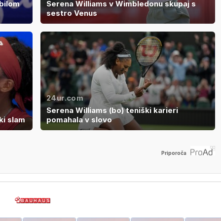
bilom
Serena Williams v Wimbledonu skupaj s
sestro Venus
24ur.com
Serena Williams (bo) teniški karieri
ki slam
pomahala v slovo
Priporoča