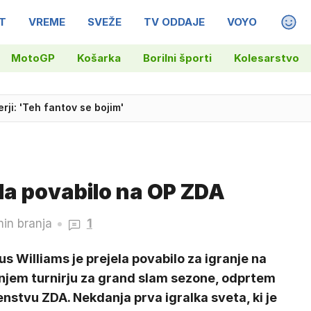
T
VREME
SVEŽE
TV ODDAJE
VOYO
MAGA
MotoGP
Košarka
Borilni športi
Kolesarstvo
erji: 'Teh fantov se bojim'
la povabilo na OP ZDA
min branja
1
s Williams je prejela povabilo za igranje na
njem turnirju za grand slam sezone, odprtem
nstvu ZDA. Nekdanja prva igralka sveta, ki je