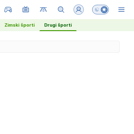
Preklopi barvni na
ZIN
Zimski športi
Drugi športi