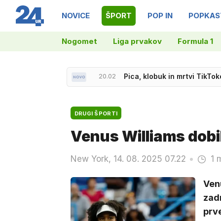
NOVICE
ŠPORT
POP IN
POPKAS
Nogomet
Liga prvakov
Formula 1
20.02
Pica, klobuk in mrtvi TikTok
DRUGI ŠPORTI
Venus Williams dobi
New York, 14. 08. 2025 07.22
1 
Venu
zad
prve