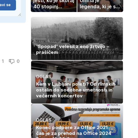
jesti, ko je skoraj
Umrla je
avi se
40 stopinj
legenda, ki je s
Celzija: 5 kosil
svojimi pesmimi
brez prižiganja
zaznamovala
pečice
Italijo
'Spopad' velesil z eno žrtvijo –
prašičem
1
0
OGLAS
Kam v Ljubljani poleti? Od rimskih
ostalin do sodobne umetnosti in
večernih koncertov
OGLAS
Konec podpore za Office 2021:
čas je za prehod na Office 2024