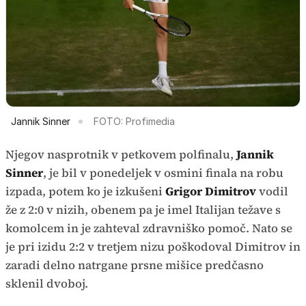
Jannik Sinner
FOTO: Profimedia
Njegov nasprotnik v petkovem polfinalu,
Jannik
Sinner
, je bil v ponedeljek v osmini finala na robu
izpada, potem ko je izkušeni
Grigor Dimitrov
vodil
že z 2:0 v nizih, obenem pa je imel Italijan težave s
komolcem in je zahteval zdravniško pomoč. Nato se
je pri izidu 2:2 v tretjem nizu poškodoval Dimitrov in
zaradi delno natrgane prsne mišice predčasno
sklenil dvoboj.