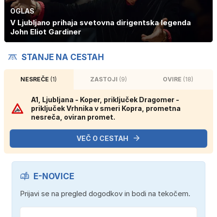
OGLAS
V Ljubljano prihaja svetovna dirigentska legenda
John Eliot Gardiner
STANJE NA CESTAH
NESREČE
(1)
ZASTOJI
(9)
OVIRE
(18)
A1, Ljubljana - Koper, priključek Dragomer -
priključek Vrhnika v smeri Kopra, prometna
nesreča, oviran promet.
VEČ O CESTAH
E-NOVICE
Prijavi se na pregled dogodkov in bodi na tekočem.