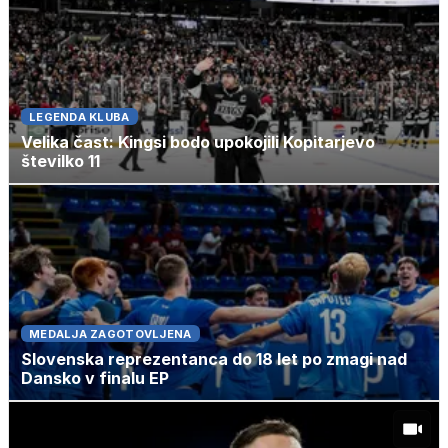
LEGENDA KLUBA
Velika čast: Kingsi bodo upokojili Kopitarjevo
številko 11
MEDALJA ZAGOTOVLJENA
Slovenska reprezentanca do 18 let po zmagi nad
Dansko v finalu EP