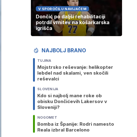
V SPOROČILU NAVIJAČEM
Dončić po daljši rehabilitaciji
potrdil vrnitev na košarkarska
igrišča
NAJBOLJ BRANO
TUJINA
Mojstrsko reševanje: helikopter
lebdel nad skalami, ven skočili
reševalci
SLOVENIJA
Kdo si najbolj mane roke ob
obisku Dončićevih Lakersov v
Sloveniji?
NOGOMET
Bomba iz Španije: Rodri namesto
Reala izbral Barcelono