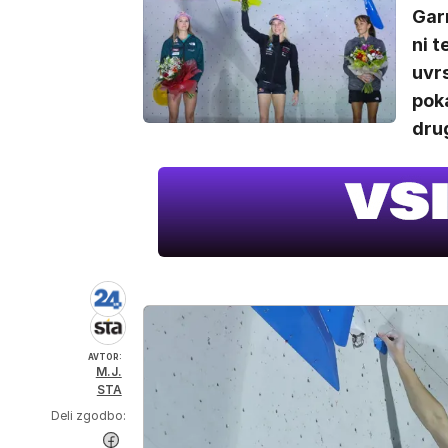
Garn
ni t
uvrs
poka
drug
AVTOR:
M.J.
STA
Deli zgodbo: