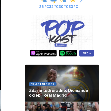
26 °C
32 °C
30 °C
33 °C
19-LETNI BISER
Zdaj je tudi uradno: Diomande
okrepil Real Madrid