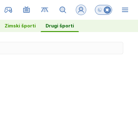
Preklopi barvni na
ZIN
Zimski športi
Drugi športi