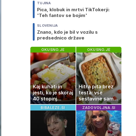
TUJINA
Pica, klobuk in mrtvi TikTokerji:
'Teh fantov se bojim'
SLOVENIJA
Znano, kdo je bil v vozilu s
predsednico države
OKUSNO.JE
OKUSNO.JE
Kaj kuhati in
Hitra pita brez
jesti, ko je skoraj
testa: vse
40 stopinj
sestavine samo
Celzija: 5 kosil
zmešate in
BIBALEZE.SI
ZADOVOLJNA.SI
brez prižiganja
pečica opravi
pečice
ostalo