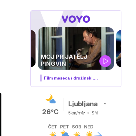
UEFA
SUPERPOKAL
V živo na VOYO: sreda ob 20.30
Ljubljana
26°C
5km/h
S
ČET
PET
SOB
NED