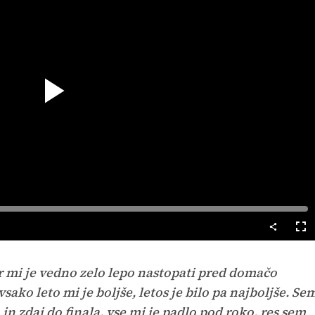
Predvajaj
Cel
nač
er mi je vedno zelo lepo nastopati pred domačo
ako leto mi je boljše, letos je bilo pa najboljše. Se
a in zdaj do finala, vse mi je padlo pod roko, res sem