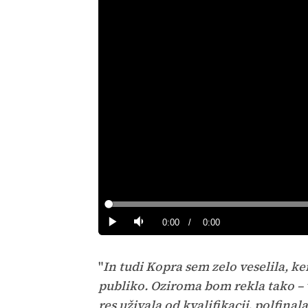
Loaded
:
0%
Current
0:00
/
Duration
0:00
Predvajaj
Tiho
Time
"
In tudi Kopra sem zelo veselila, k
publiko. Oziroma bom rekla tako – vs
res uživala od kvalifikacij, polfinal