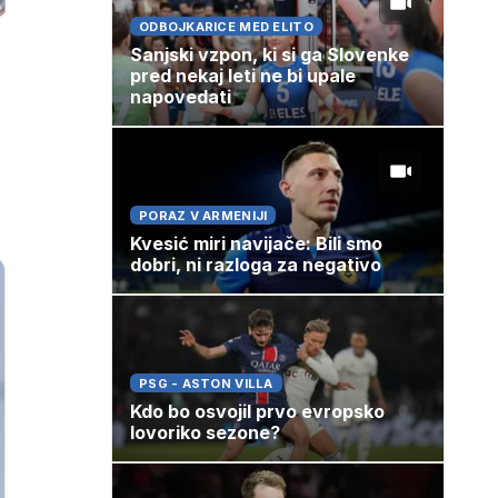
ODBOJKARICE MED ELITO
Sanjski vzpon, ki si ga Slovenke
pred nekaj leti ne bi upale
napovedati
PORAZ V ARMENIJI
Kvesić miri navijače: Bili smo
dobri, ni razloga za negativo
PSG - ASTON VILLA
Kdo bo osvojil prvo evropsko
lovoriko sezone?