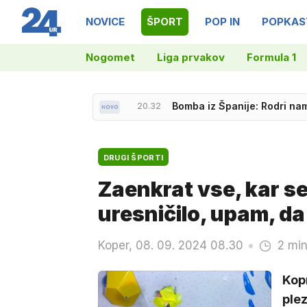
NOVICE
ŠPORT
POP IN
POPKAS
Nogomet
Liga prvakov
Formula 1
20.32
Bomba iz Španije: Rodri na
20.13
Mojstrsko reševanje: helikop
DRUGI ŠPORTI
Zaenkrat vse, kar se
uresničilo, upam, da
Koper, 08. 09. 2024 08.30
2 min
Kop
plez