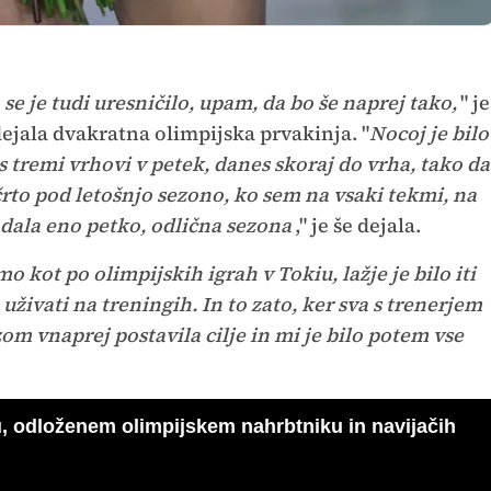
e je tudi uresničilo, upam, da bo še naprej tako,
" je
ejala dvakratna olimpijska prvakinja. "
Nocoj je bilo
s tremi vrhovi v petek, danes skoraj do vrha, tako da
rto pod letošnjo sezono, ko sem na vsaki tekmi, na
i dala eno petko, odlična sezona
," je še dejala.
mo kot po olimpijskih igrah v Tokiu, lažje je bilo iti
 uživati na treningih. In to zato, ker sva s trenerjem
om vnaprej postavila cilje in mi je bilo potem vse
, odloženem olimpijskem nahrbtniku in navijačih