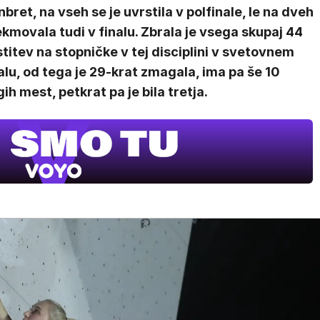
bret, na vseh se je uvrstila v polfinale, le na dveh
ekmovala tudi v finalu. Zbrala je vsega skupaj 44
titev na stopničke v tej disciplini v svetovnem
lu, od tega je 29-krat zmagala, ima pa še 10
ih mest, petkrat pa je bila tretja.