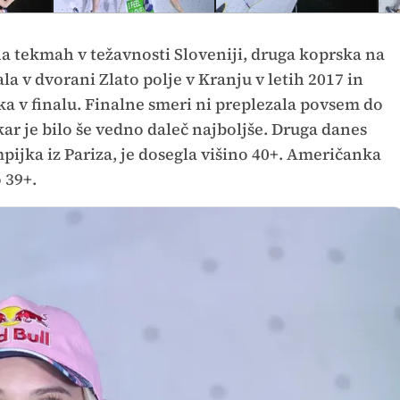
a tekmah v težavnosti Sloveniji, druga koprska na
a v dvorani Zlato polje v Kranju v letih 2017 in
ka v finalu. Finalne smeri ni preplezala povsem do
ar je bilo še vedno daleč najboljše. Druga danes
mpijka iz Pariza, je dosegla višino 40+. Američanka
o 39+.