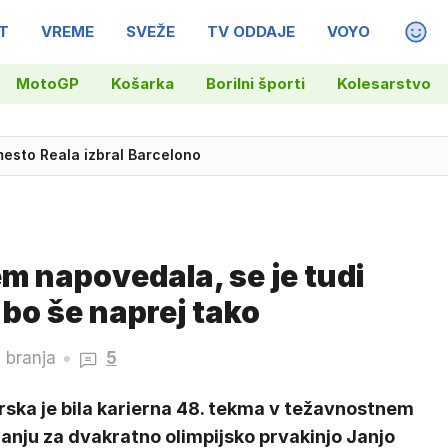
T
VREME
SVEŽE
TV ODDAJE
VOYO
MAGA
MotoGP
Košarka
Borilni športi
Kolesarstvo
mesto Reala izbral Barcelono
ter lebdel nad skalami, ven skočili reševalci
m napovedala, se je tudi
 bo še naprej tako
 branja
5
rska je bila karierna 48. tekma v težavnostnem
anju za dvakratno olimpijsko prvakinjo Janjo