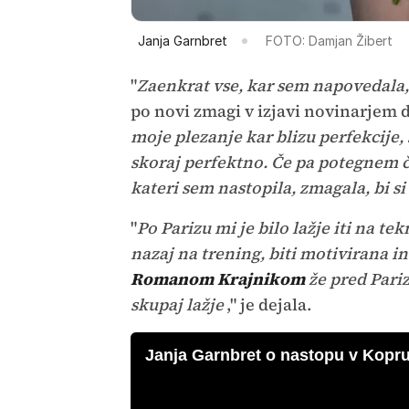
Janja Garnbret
FOTO: Damjan Žibert
"
Zaenkrat vse, kar sem napovedala, s
po novi zmagi v izjavi novinarjem d
moje plezanje kar blizu perfekcije, 
skoraj perfektno. Če pa potegnem č
kateri sem nastopila, zmagala, bi s
"
Po Parizu mi je bilo lažje iti na tek
nazaj na trening, biti motivirana in
Romanom Krajnikom
že pred Pariz
skupaj lažje
," je dejala.
Janja Garnbret o nastopu v Kopru