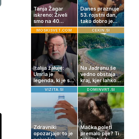
Tanja Žagar
Danes praznuje
iskreno: Živeli
53. rojstni dan,
smo na 40
tako dobro je
kvadratih, a
videti znana
MOSKISVET.COM
CEKIN.SI
imela sem vse,
Slovenka
kar otrok
potrebuje
Italija žaluje:
Na Jadranu še
Umrla je
vedno obstaja
legenda, ki je s
kraj, kjer lahko
svojimi pesmimi
dopustujete
VIZITA.SI
DOMINVRT.SI
zaznamovala
poceni:
Italijo
nastanitev že od
10 evrov, kosilo
za pet evrov
Zdravniki
Mačka poleti
opozarjajo: to je
premalo pije? Ti