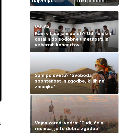
največja
triki jo bodo
napaka, ki jo
spodbudili, da
ljudje delajo med
zaužije več vode
vročino
OGLAS
Kam v Ljubljani poleti? Od rimskih
ostalin do sodobne umetnosti in
večernih koncertov
Sam po svetu? 'Svoboda,
spontanost in zgodbe, ki jih ne
zmanjka'
ozaslonski
in
m
Vojna zaradi vedra: 'Tudi, če ni
resnica, je to dobra zgodba'