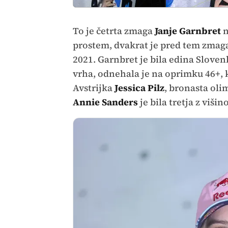
To je četrta zmaga
Janje Garnbret
n
prostem, dvakrat je pred tem zmagal
2021. Garnbret je bila edina Sloven
vrha, odnehala je na oprimku 46+, k
Avstrijka
Jessica Pilz
, bronasta oli
Annie Sanders
je bila tretja z višin