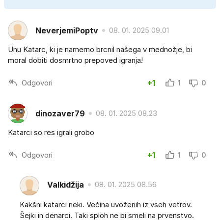
NeverjemiPoptv
08. 01. 2025 09.01
Unu Katarc, ki je namerno brcnil našega v mednožje, bi
moral dobiti dosmrtno prepoved igranja!
Odgovori
+1
1
0
dinozaver79
08. 01. 2025 08.23
Katarci so res igrali grobo
Odgovori
+1
1
0
Valkidžija
08. 01. 2025 08.56
Kakšni katarci neki. Večina uvoženih iz vseh vetrov.
Šejki in denarci. Taki sploh ne bi smeli na prvenstvo.