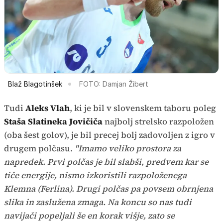
Blaž Blagotinšek
FOTO: Damjan Žibert
Tudi
Aleks Vlah
, ki je bil v slovenskem taboru poleg
Staša Slatineka Jovičiča
najbolj strelsko razpoložen
(oba šest golov), je bil precej bolj zadovoljen z igro v
drugem polčasu.
"Imamo veliko prostora za
napredek. Prvi polčas je bil slabši, predvem kar se
tiče energije, nismo izkoristili razpoloženega
Klemna (Ferlina). Drugi polčas pa povsem obrnjena
slika in zaslužena zmaga. Na koncu so nas tudi
navijači popeljali še en korak višje, zato se