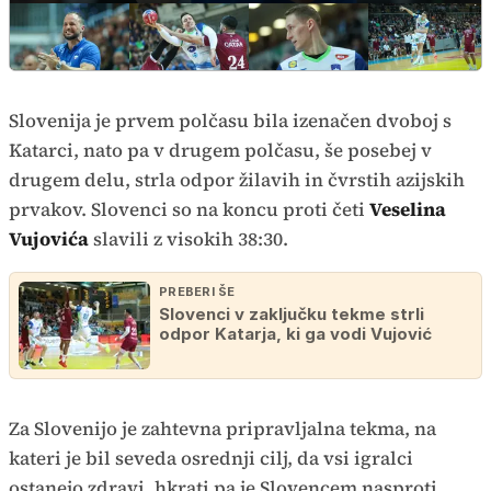
Slovenija je prvem polčasu bila izenačen dvoboj s
Katarci, nato pa v drugem polčasu, še posebej v
drugem delu, strla odpor žilavih in čvrstih azijskih
prvakov. Slovenci so na koncu proti četi
Veselina
Vujovića
slavili z visokih 38:30.
PREBERI ŠE
Slovenci v zaključku tekme strli
odpor Katarja, ki ga vodi Vujović
Za Slovenijo je zahtevna pripravljalna tekma, na
kateri je bil seveda osrednji cilj, da vsi igralci
ostanejo zdravi, hkrati pa je Slovencem nasproti