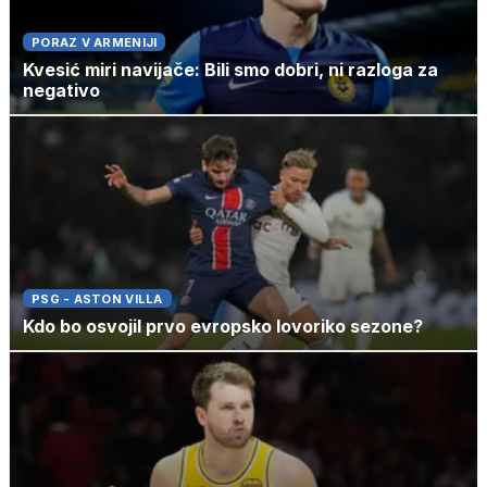
PORAZ V ARMENIJI
Kvesić miri navijače: Bili smo dobri, ni razloga za
negativo
PSG - ASTON VILLA
Kdo bo osvojil prvo evropsko lovoriko sezone?