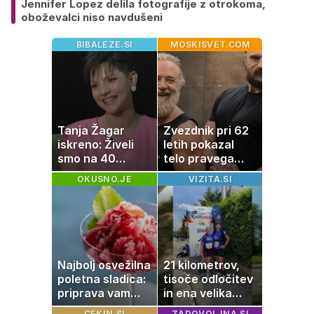
Jennifer Lopez delila fotografije z otrokoma,
oboževalci niso navdušeni
BIBALEZE.SI
MOSKISVET.COM
Tanja Žagar
Zvezdnik pri 62
iskreno: Živeli
letih pokazal
smo na 40
telo pravega
kvadratih, a
gladiatorja
OKUSNO.JE
VIZITA.SI
imela sem vse,
kar otrok
potrebuje
Najbolj osvežilna
21 kilometrov,
poletna sladica:
tisoče odločitev
priprava vam
in ena velika
vzame le 10
želja: živeti na
CEKIN.SI
ZADOVOLJNA.SI