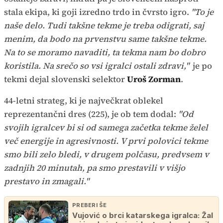
stala ekipa, ki goji izredno trdo in čvrsto igro.
"To je
naše delo. Tudi takšne tekme je treba odigrati, saj
menim, da bodo na prvenstvu same takšne tekme.
Na to se moramo navaditi, ta tekma nam bo dobro
koristila. Na srečo so vsi igralci ostali zdravi,"
je po
tekmi dejal slovenski selektor
Uroš Zorman
.
44-letni strateg, ki je največkrat oblekel
reprezentančni dres (225), je ob tem dodal:
"Od
svojih igralcev bi si od samega začetka tekme želel
več energije in agresivnosti. V prvi polovici tekme
smo bili zelo bledi, v drugem polčasu, predvsem v
zadnjih 20 minutah, pa smo prestavili v višjo
prestavo in zmagali."
PREBERI ŠE
Vujović o brci katarskega igralca: Žal