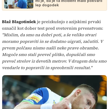
mi je, da je ta incident malo pokvaril
lep dogodek
Blaž Blagotinšek
je preizkušnjo z azijskimi prvaki
označil kot dober test pred svetovnim prvenstvom:
"Mislim, da smo na dobri poti, a še veliko stvari
moramo popraviti in se dodatno uigrati, začutiti. V
prvem polčasu nismo našli neke prave obrambe.
Mogoče smo stali preveč plitko, dopuščali smo
preveč strelov iz devetih metrov. V drugem delu smo
vendarle to popravili in spreobrnili rezultat."