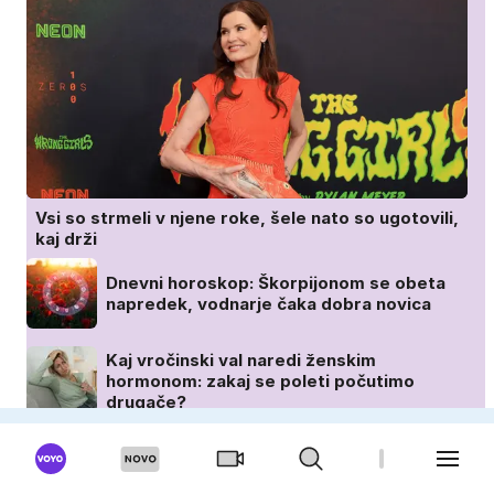
Vsi so strmeli v njene roke, šele nato so ugotovili,
kaj drži
Dnevni horoskop: Škorpijonom se obeta
napredek, vodnarje čaka dobra novica
Kaj vročinski val naredi ženskim
hormonom: zakaj se poleti počutimo
drugače?
Lahkotna solata, ki jo bomo jedle celo
poletje (in še dolgo po njem)