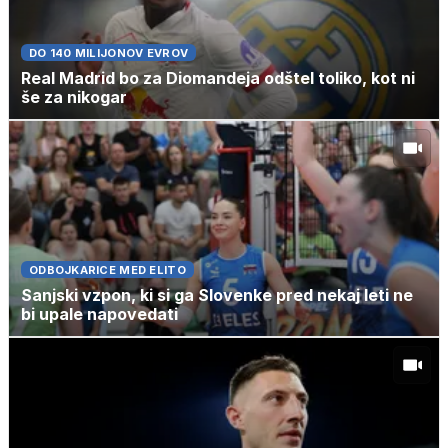
DO 140 MILIJONOV EVROV
Real Madrid bo za Diomandeja odštel toliko, kot ni
še za nikogar
ODBOJKARICE MED ELITO
Sanjski vzpon, ki si ga Slovenke pred nekaj leti ne
bi upale napovedati