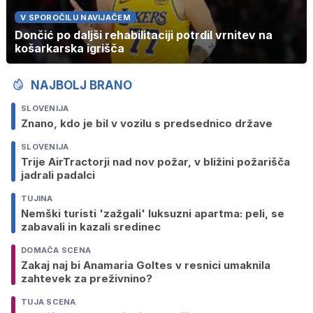
V SPOROČILU NAVIJAČEM
Dončić po daljši rehabilitaciji potrdil vrnitev na
košarkarska igrišča
NAJBOLJ BRANO
SLOVENIJA
Znano, kdo je bil v vozilu s predsednico države
SLOVENIJA
Trije AirTractorji nad nov požar, v bližini požarišča
jadrali padalci
TUJINA
Nemški turisti 'zažgali' luksuzni apartma: peli, se
zabavali in kazali sredinec
DOMAČA SCENA
Zakaj naj bi Anamaria Goltes v resnici umaknila
zahtevek za preživnino?
TUJA SCENA