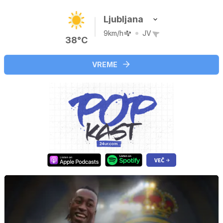
Ljubljana
9km/h
JV
38°C
VREME