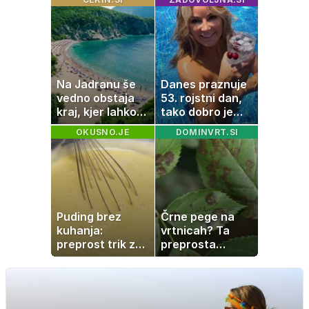
minut
polno s
sladkorno
boleznijo
Na Jadranu še
Danes praznuje
vedno obstaja
53. rojstni dan,
kraj, kjer lahko
tako dobro je
dopustujete
videti znana
OKUSNO.JE
DOMINVRT.SI
poceni:
Slovenka
nastanitev že od
10 evrov, kosilo
za pet evrov
Puding brez
Črne pege na
kuhanja:
vrtnicah? Ta
preprost trik za
preprosta
pripravo v le
sestavina
nekaj minutah
pomaga
preprečiti
težavo