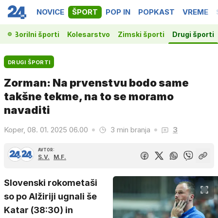
NOVICE
ŠPORT
POP IN
POPKAST
VREME
ka
Borilni športi
Kolesarstvo
Zimski športi
Drugi športi
DRUGI ŠPORTI
Zorman: Na prvenstvu bodo same
takšne tekme, na to se moramo
navaditi
Koper, 08. 01. 2025 06.00
3 min branja
3
AVTOR:
S.V.
M.F.
Slovenski rokometaši
so po Alžiriji ugnali še
Katar (38:30) in