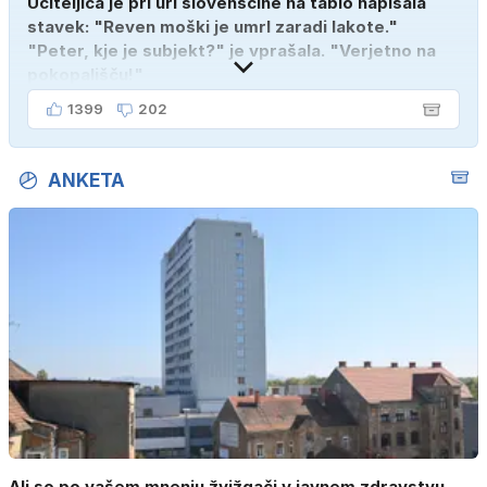
Učiteljica je pri uri slovenščine na tablo napisala
stavek: "Reven moški je umrl zaradi lakote."
"Peter, kje je subjekt?" je vprašala. "Verjetno na
pokopališču!"
1399
202
ANKETA
Ali so po vašem mnenju žvižgači v javnem zdravstvu