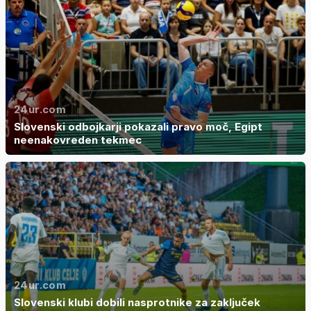
24ur.com
Slovenski odbojkarji pokazali pravo moč, Egipt
neenakovreden tekmec
24ur.com
Slovenski klubi dobili nasprotnike za zaključek