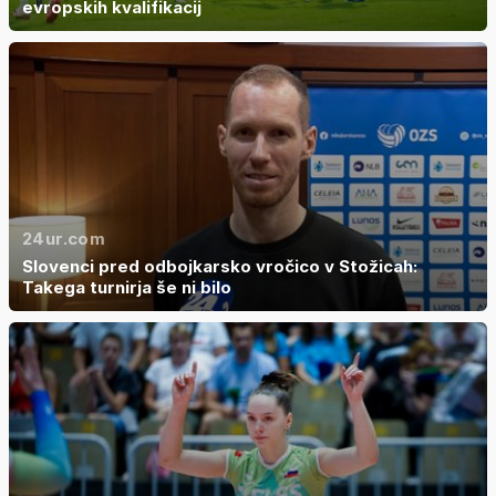
evropskih kvalifikacij
24ur.com
Slovenci pred odbojkarsko vročico v Stožicah:
Takega turnirja še ni bilo