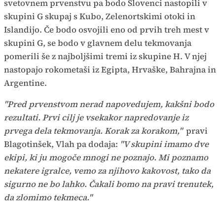
svetovnem prvenstvu pa bodo Slovenci nastopili v
skupini G skupaj s Kubo, Zelenortskimi otoki in
Islandijo. Če bodo osvojili eno od prvih treh mest v
skupini G, se bodo v glavnem delu tekmovanja
pomerili še z najboljšimi tremi iz skupine H. V njej
nastopajo rokometaši iz Egipta, Hrvaške, Bahrajna in
Argentine.
"Pred prvenstvom nerad napovedujem, kakšni bodo
rezultati. Prvi cilj je vsekakor napredovanje iz
prvega dela tekmovanja. Korak za korakom,"
pravi
Blagotinšek, Vlah pa dodaja:
"V skupini imamo dve
ekipi, ki ju mogoče mnogi ne poznajo. Mi poznamo
nekatere igralce, vemo za njihovo kakovost, tako da
sigurno ne bo lahko. Čakali bomo na pravi trenutek,
da zlomimo tekmeca."