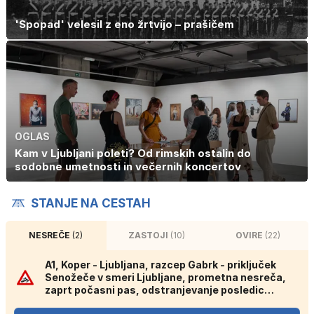
'Spopad' velesil z eno žrtvijo – prašičem
OGLAS
Kam v Ljubljani poleti? Od rimskih ostalin do
sodobne umetnosti in večernih koncertov
STANJE NA CESTAH
NESREČE
(2)
ZASTOJI
(10)
OVIRE
(22)
A1, Koper - Ljubljana, razcep Gabrk - priključek
Senožeče v smeri Ljubljane, prometna nesreča,
zaprt počasni pas, odstranjevanje posledic
gorečega vozila.