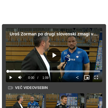
Uroš Zorman po drugi slovenski zmagi v pripravah na SP
Predvajaj
Loaded
:
14.37%
Current
0:00
/
Duration
1:09
Predvajaj
Tiho
Slika
Celozas
v
način
sliki
VEČ VIDEOVSEBIN
Time
01:09
01:43