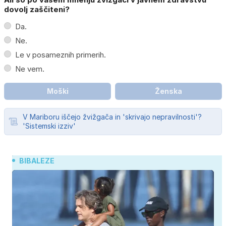
dovolj zaščiteni?
Da.
Ne.
Le v posameznih primerih.
Ne vem.
Moški
Ženska
V Mariboru iščejo žvižgača in 'skrivajo nepravilnosti'?
'Sistemski izziv'
BIBALEZE