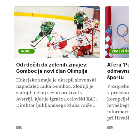
HOKEJ
ZIMSKI Š
Od rdečih do zelenih zmajev:
Afera 'P
Gomboc je novi član Olimpije
odmevna 
športu
Hokejske zmaje je okrepil slovenski
napadalec Luka Gomboc. Slednji je
V Zagrebu
zadnjih nekaj sezon preživel v
v preiska
Avstriji, kjer je igral za celovški KAC.
korupcijs
Direktor ljubljanskega kluba Anže ...
hrvaškega
informacij
pri Hrvaš
0
9