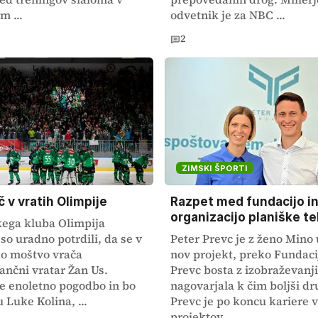
m ...
odvetnik je za NBC ...
2
ZIMSKI ŠPORTI
 v vratih Olimpije
Razpet med fundacijo i
organizacijo planiške t
kega kluba Olimpija
so uradno potrdili, da se v
Peter Prevc je z ženo Mino 
ko moštvo vrača
nov projekt, preko Fundaci
ančni vratar Žan Us.
Prevc bosta z izobraževanji
je enoletno pogodbo in bo
nagovarjala k čim boljši dr
 Luke Kolina, ...
Prevc je po koncu kariere v
projektov, ...