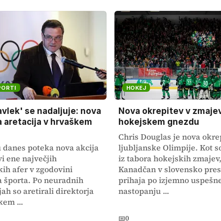
PORTI
HOKEJ
avlek' se nadaljuje: nova
Nova okrepitev v zmaj
aretacija v hrvaškem
hokejskem gnezdu
Chris Douglas je nova okre
 danes poteka nova akcija
ljubljanske Olimpije. Kot so
vi ene največjih
iz tabora hokejskih zmajev,
kih afer v zgodovini
Kanadčan v slovensko pres
 športa. Po neuradnih
prihaja po izjemno uspeš
ah so aretirali direktorja
nastopanju ...
kem ...
0