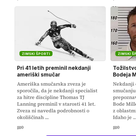
ZIMSKI ŠPORTI
ZIMSKI Š
Pri 41 letih preminil nekdanji
Tožilstv
ameriški smučar
Bodeja M
Ameriška smučarska zveza je
Nekdanji 
sporočila, da je nekdanji specialist
smučanju,
za hitre discipline Thomas TJ
prepozna
Lanning preminil v starosti 41 let.
Bode Mill
Zveza ni navedla podrobnosti o
z oblastmi
okoliščinah ...
Idaho je ..
0
0