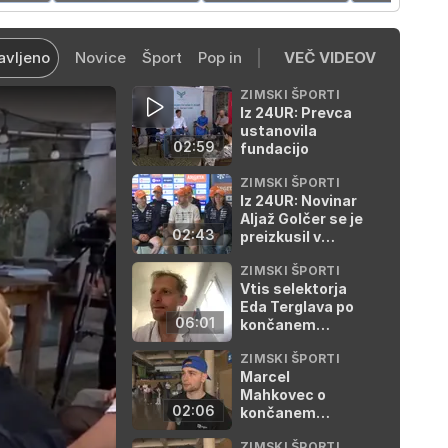
avljeno
Novice
Šport
Pop in
VEČ VIDEOV
ZIMSKI ŠPORTI
Iz 24UR: Prevca
ustanovila
02:59
fundacijo
ZIMSKI ŠPORTI
Iz 24UR: Novinar
Aljaž Golčer se je
02:43
preizkusil v
biatlonskem
ZIMSKI ŠPORTI
streljanju
Vtis selektorja
Eda Terglava po
06:01
končanem
svetovnem
ZIMSKI ŠPORTI
prvenstvu
Marcel
Mahkovec o
02:06
končanem
svetovnem
ZIMSKI ŠPORTI