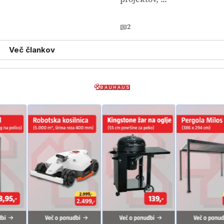
2
Več člankov