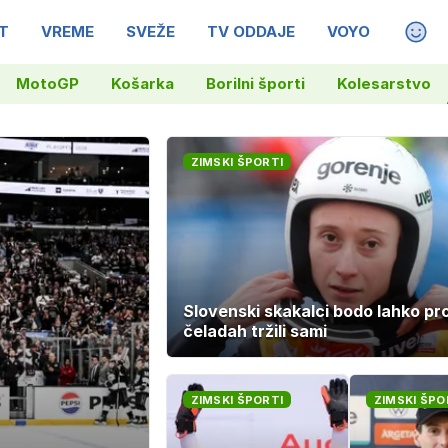
T
VREME
SVEŽE
TV ODDAJE
VOYO
MAGA
MotoGP
Košarka
Borilni športi
Kolesarstvo
ZIMSKI ŠPORTI
Slovenski skakalci bodo lahko pr
čeladah tržili sami
ZIMSKI ŠPORTI
ZIMSKI ŠPO