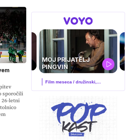
UEFA
SUPERPOKAL
evem
V živo na VOYO: sreda ob 20.30
pitev
 sporočili
 26-letni
tolnico
nem