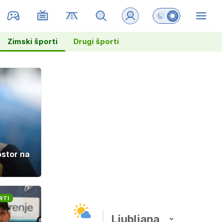
Preklopi barvni na
ZIN
Zimski športi
Drugi športi
ostor na
RTI
Ljubljana