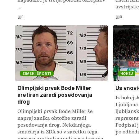
...
avstrijske
1
0
ZIMSKI ŠPORTI
HOKEJ
Olimpijski prvak Bode Miller
Us vnovič
aretiran zaradi posedovanja
Iz hokejs
drog
Ljubljana 
Olimpijski prvak Bode Miller še
ljubljans
naprej zanika obtožbe zaradi
reprezent
posedovanja drog. Nekdanjega
Podpisal 
smučarja iz ZDA so v začetku tega
po odhodu
meseca aretirali zaradi posedovanja