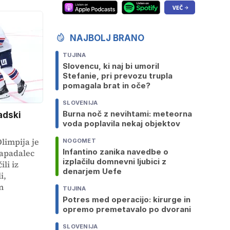
NAJBOLJ BRANO
TUJINA
Slovencu, ki naj bi umoril
Stefanie, pri prevozu trupla
pomagala brat in oče?
SLOVENIJA
Burna noč z nevihtami: meteorna
adski
voda poplavila nekaj objektov
limpija je
NOGOMET
Infantino zanika navedbe o
napadalec
izplačilu domnevni ljubici z
li iz
denarjem Uefe
i,
n
TUJINA
Potres med operacijo: kirurge in
opremo premetavalo po dvorani
SLOVENIJA