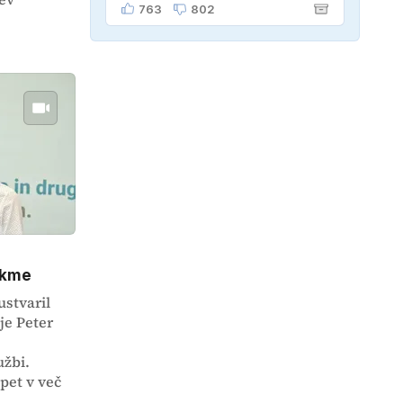
dober kilogram!" "Nič čudnega,
763
802
gospod doktor, saj se z ženo
poznava šele tri mesece."
n
ekme
ustvaril
je Peter
užbi.
pet v več