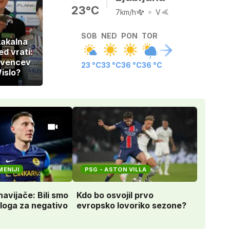
23°C
7km/h
V
SOB
NED
PON
TOR
kakalna
d vrati:
ovencev
23 °C
33 °C
36 °C
36 °C
islo?
MENIJI
PSG - ASTON VILLA
navijače: Bili smo
Kdo bo osvojil prvo
zloga za negativo
evropsko lovoriko sezone?