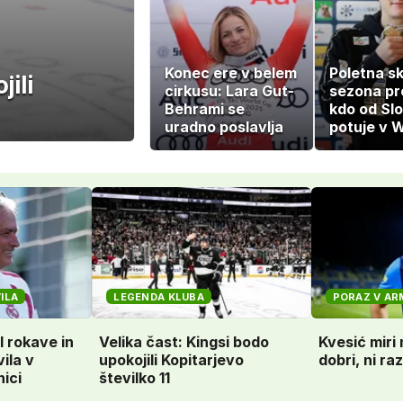
Konec ere v belem
Poletna s
ili
cirkusu: Lara Gut-
sezona pre
Behrami se
kdo od Sl
uradno poslavlja
potuje v W
ILA
LEGENDA KLUBA
PORAZ V AR
 rokave in
Velika čast: Kingsi bodo
Kvesić miri 
ila v
upokojili Kopitarjevo
dobri, ni ra
nici
številko 11