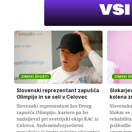
ZIMSKI ŠPORTI
ZIMSKI Š
Slovenski reprezentant zapušča
Slokarje
Olimpijo in se seli v Celovec
kolena 
Slovenski reprezentant Jan Drozg
Slovenska
zapušča Olimpijo, kariero pa bo
Slokar se
nadaljeval pri avstrijski ekipi KAC iz
rehabilita
Celovca. Sedemindvajsetletni
poškodbi k
napadalec je tretja poletna okrepitev
enem izme