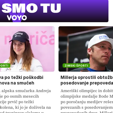
PORTI
ZIMSKI ŠPORTI
va po težki poškodbi
Millerja oprostili obtožb
znova na smučeh
posedovanje prepoveda
 alpska smučarka Andreja
Ameriški olimpijec in dobit
 je po osmih mesecih
olimpijske medalje Bode Mi
cije prvič po težki
po poročanju medijev reše
olena, ki jo je doživela na
povezanih s posedovanjem
d treningov slaloma v
prepovedanih drog. Millerj