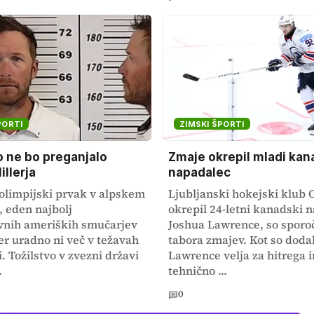
PORTI
ZIMSKI ŠPORTI
o ne bo preganjalo
Zmaje okrepil mladi kan
illerja
napadalec
olimpijski prvak v alpskem
Ljubljanski hokejski klub O
 eden najbolj
okrepil 24-letni kanadski 
vnih ameriških smučarjev
Joshua Lawrence, so sporoči
er uradno ni več v težavah
tabora zmajev. Kot so dodal
. Tožilstvo v zvezni državi
Lawrence velja za hitrega i
.
tehnično ...
0