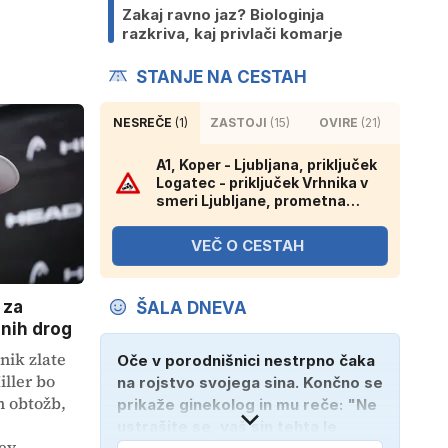
Zakaj ravno jaz? Biologinja
razkriva, kaj privlači komarje
STANJE NA CESTAH
NESREČE
(1)
ZASTOJI
(15)
OVIRE
(21)
A1, Koper - Ljubljana, priključek
Logatec - priključek Vrhnika v
smeri Ljubljane, prometna
nesreča, zaprt vozni pas.
VEČ O CESTAH
 za
ŠALA DNEVA
nih drog
nik zlate
Oče v porodnišnici nestrpno čaka
ller bo
na rojstvo svojega sina. Končno se
n obtožb,
prikaže ginekolog in mu reče: "Ne
ustrašite se, vaš sin tehta le
ev