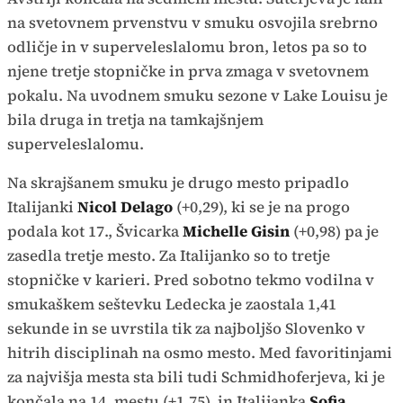
na svetovnem prvenstvu v smuku osvojila srebrno
odličje in v superveleslalomu bron, letos pa so to
njene tretje stopničke in prva zmaga v svetovnem
pokalu. Na uvodnem smuku sezone v Lake Louisu je
bila druga in tretja na tamkajšnjem
superveleslalomu.
Na skrajšanem smuku je drugo mesto pripadlo
Italijanki
Nicol
Delago
(+0,29), ki se je na progo
podala kot 17., Švicarka
Michelle Gisin
(+0,98) pa je
zasedla tretje mesto. Za Italijanko so to tretje
stopničke v karieri. Pred sobotno tekmo vodilna v
smukaškem seštevku Ledecka je zaostala 1,41
sekunde in se uvrstila tik za najboljšo Slovenko v
hitrih disciplinah na osmo mesto. Med favoritinjami
za najvišja mesta sta bili tudi Schmidhoferjeva, ki je
končala na 14. mestu (+1,75), in Italijanka
Sofia