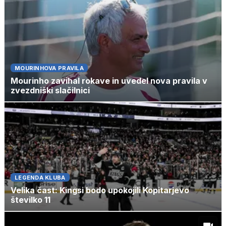
MOURINHOVA PRAVILA
Mourinho zavihal rokave in uvedel nova pravila v
zvezdniški slačilnici
LEGENDA KLUBA
Velika čast: Kingsi bodo upokojili Kopitarjevo
številko 11