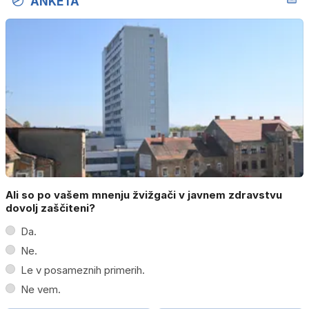
ANKETA
Ali so po vašem mnenju žvižgači v javnem zdravstvu
dovolj zaščiteni?
Da.
Ne.
Le v posameznih primerih.
Ne vem.