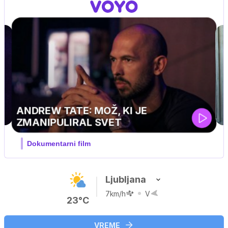
MOJ PRIJATELJ PINGVIN
Film meseca / družinski, pustolovski
Ljubljana
7km/h
V
23°C
VREME