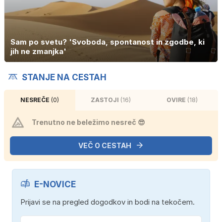
Sam po svetu? 'Svoboda, spontanost in zgodbe, ki
jih ne zmanjka'
STANJE NA CESTAH
NESREČE
(0)
ZASTOJI
(16)
OVIRE
(18)
Trenutno ne beležimo nesreč 😎
VEČ O CESTAH
E-NOVICE
Prijavi se na pregled dogodkov in bodi na tekočem.