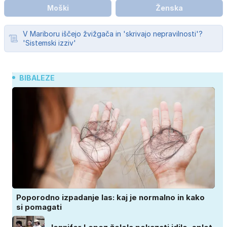
Moški
Ženska
V Mariboru iščejo žvižgača in 'skrivajo nepravilnosti'?
'Sistemski izziv'
BIBALEZE
Poporodno izpadanje las: kaj je normalno in kako
si pomagati