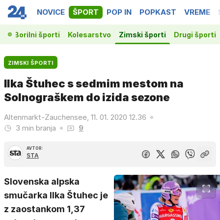
NOVICE
ŠPORT
POP IN
POPKAST
VREME
ka
Borilni športi
Kolesarstvo
Zimski športi
Drugi športi
ZIMSKI ŠPORTI
Ilka Štuhec s sedmim mestom na
Solnograškem do izida sezone
Altenmarkt-Zauchensee, 11. 01. 2020 12.36
3 min branja
9
AVTOR:
STA
Slovenska alpska
smučarka Ilka Štuhec je
z zaostankom 1,37