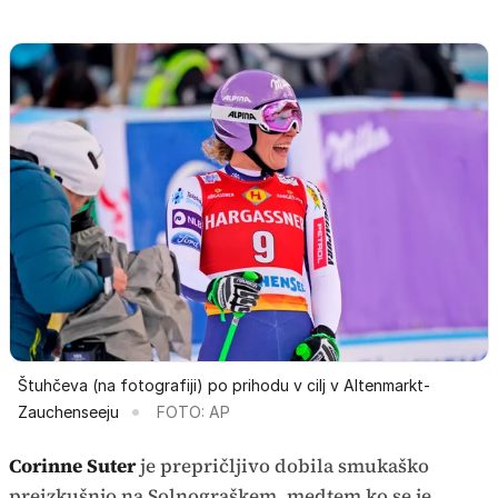
Štuhčeva (na fotografiji) po prihodu v cilj v Altenmarkt-
Zauchenseeju
FOTO: AP
Corinne Suter
je prepričljivo dobila smukaško
preizkušnjo na Solnograškem, medtem ko se je