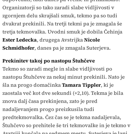
Organizatorji so tako zaradi slabe vidljivosti v
zgornjem delu skrajšali smuk, tekmo pa so tudi
dvakrat prekinili. Na tretji tekmi pa je zmagala še
tretja tekmovalka. Uvodni smuk je dobila Čehinja
Ester Ledecka
, drugega Avstrijka
Nicole
Schmidhofer
, danes pa je zmagala Suterjeva.
Prekinitev takoj po nastopu Štuhčeve
Tekmo so zaradi megle in slabe vidljivosti po
nastopu Štuhčeve za nekaj minut prekinili. Nato je
šla na progo domačinka
Tamara Tippler
, ki je
zaostala več kot dve sekundi (+2,10). Tekma je bila
znova dalj časa prekinjena, zato je pred
nadaljevanjem progo preizkusila tudi
predtekmovalka. Čez čas se je tekma nadaljevala,
Štuhčevo so prehitele še tri tekmovalke in je tekmo v
Avstriji končala na sedmem mestu. Suterjeva je lani