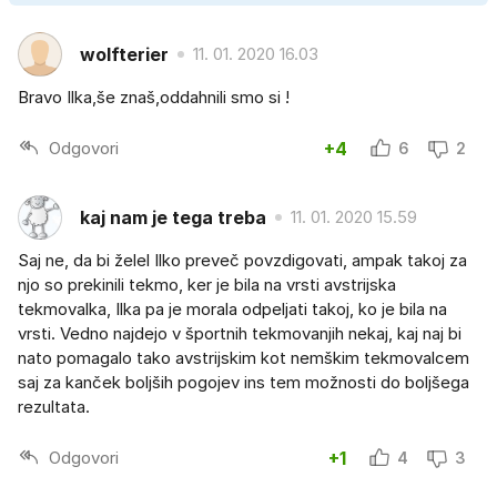
wolfterier
11. 01. 2020 16.03
Bravo Ilka,še znaš,oddahnili smo si !
Odgovori
+4
6
2
kaj nam je tega treba
11. 01. 2020 15.59
Saj ne, da bi želel Ilko preveč povzdigovati, ampak takoj za
njo so prekinili tekmo, ker je bila na vrsti avstrijska
tekmovalka, Ilka pa je morala odpeljati takoj, ko je bila na
vrsti. Vedno najdejo v športnih tekmovanjih nekaj, kaj naj bi
nato pomagalo tako avstrijskim kot nemškim tekmovalcem
saj za kanček boljših pogojev ins tem možnosti do boljšega
rezultata.
Odgovori
+1
4
3