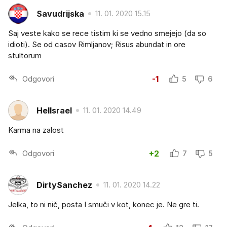
Savudrijska
11. 01. 2020 15.15
Saj veste kako se rece tistim ki se vedno smejejo (da so
idioti). Se od casov Rimljanov; Risus abundat in ore
stultorum
Odgovori
-1
5
6
Hellsrael
11. 01. 2020 14.49
Karma na zalost
Odgovori
+2
7
5
DirtySanchez
11. 01. 2020 14.22
Jelka, to ni nič, posta I smuči v kot, konec je. Ne gre ti.