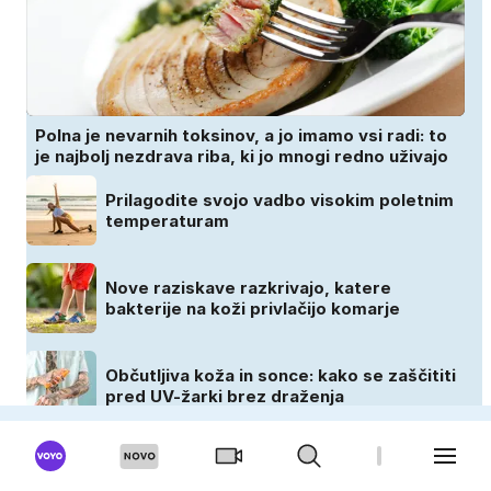
Polna je nevarnih toksinov, a jo imamo vsi radi: to
je najbolj nezdrava riba, ki jo mnogi redno uživajo
Prilagodite svojo vadbo visokim poletnim
temperaturam
Nove raziskave razkrivajo, katere
bakterije na koži privlačijo komarje
Občutljiva koža in sonce: kako se zaščititi
pred UV-žarki brez draženja
CEKIN