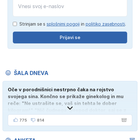
Strinjam se s
splošnimi pogoji
in
politiko zasebnosti
.
Prijavi se
ŠALA DNEVA
Oče v porodnišnici nestrpno čaka na rojstvo
svojega sina. Končno se prikaže ginekolog in mu
reče: "Ne ustrašite se, vaš sin tehta le dober
kilogram!" "Nič čudnega, gospod doktor, saj se z
ženo poznava šele tri mesece."
775
814