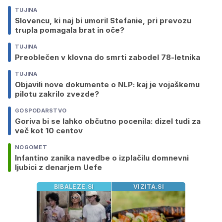
TUJINA
Slovencu, ki naj bi umoril Stefanie, pri prevozu
trupla pomagala brat in oče?
TUJINA
Preoblečen v klovna do smrti zabodel 78-letnika
TUJINA
Objavili nove dokumente o NLP: kaj je vojaškemu
pilotu zakrilo zvezde?
GOSPODARSTVO
Goriva bi se lahko občutno pocenila: dizel tudi za
več kot 10 centov
NOGOMET
Infantino zanika navedbe o izplačilu domnevni
ljubici z denarjem Uefe
BIBALEZE.SI
VIZITA.SI