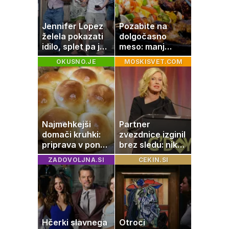
Jennifer Lopez
Pozabite na
želela pokazati
dolgočasno
idilo, splet pa je
meso: manj
razburila ena
maščobe, več
OKUSNO.JE
MOSKISVET.COM
stvar
svežine
Najmehkejši
Partner
domači kruhki:
zvezdnice izginil
priprava v ponvi
brez sledu: nikoli
je trik za popoln
ga niso našli,
ZADOVOLJNA.SI
CEKIN.SI
rezultat
nato je prišla še
ena tragedija
Hčerki slavnega
Otroci