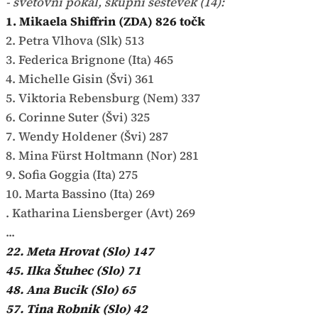
- svetovni pokal, skupni seštevek (14):
1. Mikaela Shiffrin (ZDA) 826 točk
2. Petra Vlhova (Slk) 513
3. Federica Brignone (Ita) 465
4. Michelle Gisin (Švi) 361
5. Viktoria Rebensburg (Nem) 337
6. Corinne Suter (Švi) 325
7. Wendy Holdener (Švi) 287
8. Mina Fürst Holtmann (Nor) 281
9. Sofia Goggia (Ita) 275
10. Marta Bassino (Ita) 269
. Katharina Liensberger (Avt) 269
...
22. Meta Hrovat (Slo) 147
45. Ilka Štuhec (Slo) 71
48. Ana Bucik (Slo) 65
57. Tina Robnik (Slo) 42