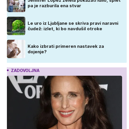
Jennifer Lopez želela pokazati idilo, splet
pa je razburila ena stvar
Le uro iz Ljubljane se skriva pravi naravni
čudež: izlet, ki bo navdušil otroke
Kako izbrati primeren nastavek za
dojenje?
ZADOVOLJNA