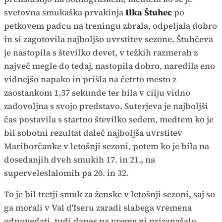
svetovna smukaška prvakinja
Ilka Štuhec
po
petkovem padcu na treningu zbrala, odpeljala dobro
in si zagotovila najboljšo uvrstitev sezone. Štuhčeva
je nastopila s številko devet, v težkih razmerah z
največ megle do tedaj, nastopila dobro, naredila eno
vidnejšo napako in prišla na četrto mesto z
zaostankom 1,37 sekunde ter bila v cilju vidno
zadovoljna s svojo predstavo. Suterjeva je najboljši
čas postavila s startno številko sedem, medtem ko je
bil sobotni rezultat daleč najboljša uvrstitev
Mariborčanke v letošnji sezoni, potem ko je bila na
dosedanjih dveh smukih 17. in 21., na
superveleslalomih pa 20. in 32.
To je bil tretji smuk za ženske v letošnji sezoni, saj so
ga morali v Val d'Iseru zaradi slabega vremena
odpovedati, tudi danes pa vreme ni prizanašalo.