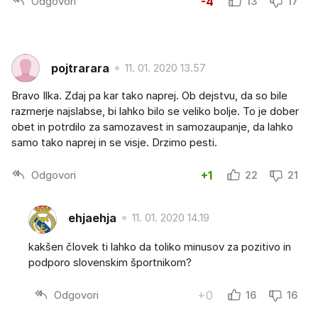
Odgovori
-4
13
17
pojtrarara
11. 01. 2020 13.57
Bravo Ilka. Zdaj pa kar tako naprej. Ob dejstvu, da so bile
razmerje najslabse, bi lahko bilo se veliko bolje. To je dober
obet in potrdilo za samozavest in samozaupanje, da lahko
samo tako naprej in se visje. Drzimo pesti.
Odgovori
+1
22
21
ehjaehja
11. 01. 2020 14.19
kakšen človek ti lahko da toliko minusov za pozitivo in
podporo slovenskim športnikom?
Odgovori
+0
16
16