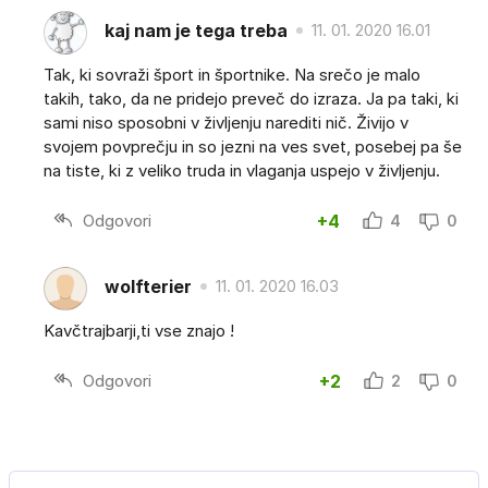
kaj nam je tega treba
11. 01. 2020 16.01
Tak, ki sovraži šport in športnike. Na srečo je malo
takih, tako, da ne pridejo preveč do izraza. Ja pa taki, ki
sami niso sposobni v življenju narediti nič. Živijo v
svojem povprečju in so jezni na ves svet, posebej pa še
na tiste, ki z veliko truda in vlaganja uspejo v življenju.
Odgovori
+4
4
0
wolfterier
11. 01. 2020 16.03
Kavčtrajbarji,ti vse znajo !
Odgovori
+2
2
0