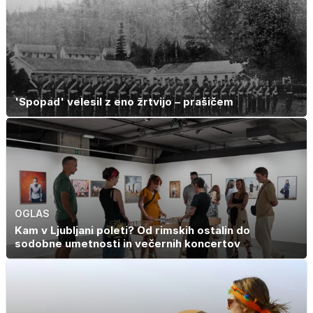
'Spopad' velesil z eno žrtvijo – prašičem
OGLAS
Kam v Ljubljani poleti? Od rimskih ostalin do
sodobne umetnosti in večernih koncertov