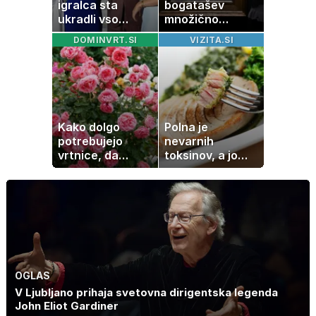
igralca sta
bogatašev
ukradli vso
množično
pozornost
prodajajo
DOMINVRT.SI
VIZITA.SI
družinske
zbirke: raje imajo
denar kot
umetnine
Kako dolgo
Polna je
potrebujejo
nevarnih
vrtnice, da
toksinov, a jo
zrastejo? Vse o
imamo vsi radi:
rasti, cvetenju in
to je najbolj
negi vrtnic
nezdrava riba, ki
jo mnogi redno
uživajo
OGLAS
V Ljubljano prihaja svetovna dirigentska legenda
John Eliot Gardiner