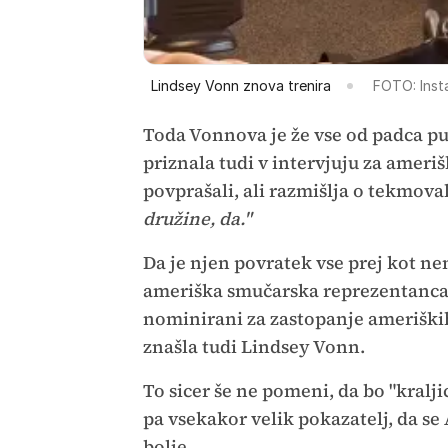
Lindsey Vonn znova trenira
FOTO: Inst
Toda Vonnova je že vse od padca puš
priznala tudi v intervjuju za ameriš
povprašali, ali razmišlja o tekmoval
družine, da."
Da je njen povratek vse prej kot ne
ameriška smučarska reprezentanca.
nominirani za zastopanje ameriških
znašla tudi Lindsey Vonn.
To sicer še ne pomeni, da bo "kralji
pa vsekakor velik pokazatelj, da s
bolje.