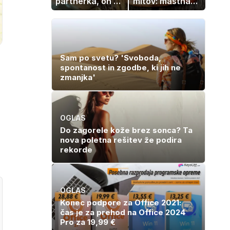
partnerka, on pa
mitov: mastna
dopustuje z
jetra ne
drugo
nastanejo
zaradi slanine,
temveč zaradi
živila, ki ga
Sam po svetu? 'Svoboda,
imamo vsi radi
spontanost in zgodbe, ki jih ne
zmanjka'
OGLAS
Do zagorele kože brez sonca? Ta
nova poletna rešitev že podira
rekorde
OGLAS
Konec podpore za Office 2021:
čas je za prehod na Office 2024
Pro za 19,99 €