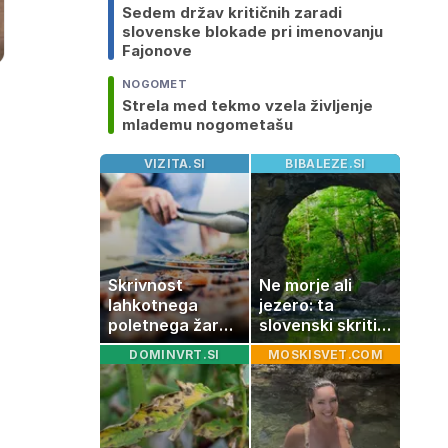
Sedem držav kritičnih zaradi
slovenske blokade pri imenovanju
Fajonove
NOGOMET
Strela med tekmo vzela življenje
mlademu nogometašu
VIZITA.SI
BIBALEZE.SI
Skrivnost
Ne morje ali
lahkotnega
jezero: ta
poletnega žara,
slovenski skriti
po katerem ne
raj je kot
DOMINVRT.SI
MOSKISVET.COM
boste
ustvarjen za
potrebovali
družinski izlet
popoldanskega
spanca