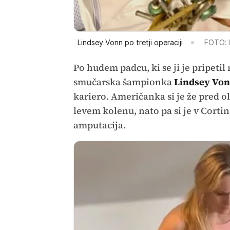
Lindsey Vonn po tretji operaciji
FOTO: 
Po hudem padcu, ki se ji je pripetil
smučarska šampionka
Lindsey Vo
kariero. Američanka si je že pred o
levem kolenu, nato pa si je v Cortin
amputacija.