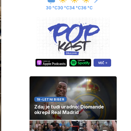
30 °C
30 °C
34 °C
36 °C
19-LETNI BISER
Zdaj je tudi uradno: Diomande
okrepil Real Madrid