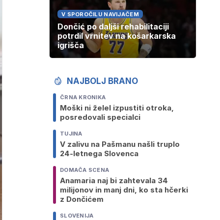
V SPOROČILU NAVIJAČEM
Dončić po daljši rehabilitaciji
potrdil vrnitev na košarkarska
igrišča
NAJBOLJ BRANO
ČRNA KRONIKA
Moški ni želel izpustiti otroka,
posredovali specialci
TUJINA
V zalivu na Pašmanu našli truplo
24-letnega Slovenca
DOMAČA SCENA
Anamaria naj bi zahtevala 34
milijonov in manj dni, ko sta hčerki
z Dončićem
SLOVENIJA