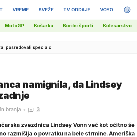
T
VREME
SVEŽE
TV ODDAJE
VOYO
MAGA
MotoGP
Košarka
Borilni športi
Kolesarstvo
oka, posredovali specialci
nca namignila, da Lindsey
 zadnje
in branja
3
čarska zvezdnica Lindsey Vonn več kot očitno še
no razmišlja o povratku na bele strmine. Ameriška