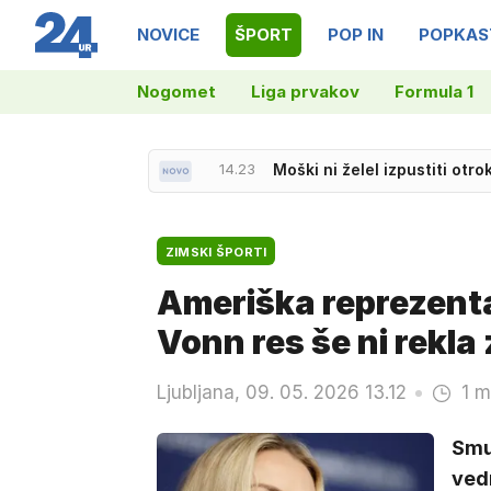
NOVICE
ŠPORT
POP IN
POPKAS
Nogomet
Liga prvakov
Formula 1
14.23
Moški ni želel izpustiti otr
13.55
Kje je Matjaž?
ZIMSKI ŠPORTI
Ameriška reprezenta
Vonn res še ni rekla
Ljubljana, 09. 05. 2026 13.12
1 m
Smu
ved