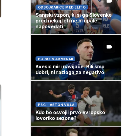
ODBOJKARICE MED ELITO
Sanjski vzpon, ki si ga Slovenke
pred nekaj leti ne bi upale
napovedati
PORAZ V ARMENIJI
Kvesić miri navijače: Bili smo
dobri, ni razloga za negativo
PSG - ASTON VILLA
Kdo bo osvojil prvo evropsko
lovoriko sezone?