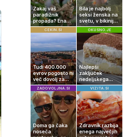
Zakaj vaš
Bila je najbolj
paradižnik
seksi ženska na
propada? Ena
svetu, v bikiniju
napaka lahko
znova navdušila
CEKIN.SI
OKUSNO.JE
uniči rastline –
tako jih rešite
Tudi 400.000
Najlepši
evrov pogosto ni
zaključek
več dovolj za
nedeljskega
nakup
kosila: 8 sladic
ZADOVOLJNA.SI
VIZITA.SI
stanovanja
brez peke, ki se
jih vsi veselijo
Doma ga čaka
Zdravnik razbija
noseča
enega največjih