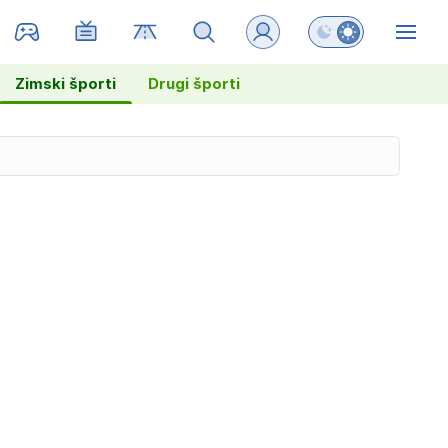
Preklopi barvni na
ZIN
Zimski športi
Drugi športi