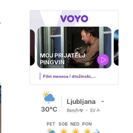
.
UEFA
SUPERPOKAL
V živo na VOYO: sreda ob 20.30
Ljubljana
30°C
8km/h
SV
PET
SOB
NED
PON