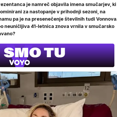
rezentanca je namreč objavila imena smučarjev, ki
ominirani za nastopanje v prihodnji sezoni, na
namu pa je na presenečenje številnih tudi Vonnova
o neuničljiva 41-letnica znova vrnila v smučarsko
avano?