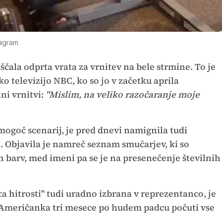
agram
čala odprta vrata za vrnitev na bele strmine. To je
ko televizijo NBC, ko so jo v začetku aprila
ni vrnitvi:
"Mislim, na veliko razočaranje moje
mogoč scenarij, je pred dnevi namignila tudi
 Objavila je namreč seznam smučarjev, ki so
 barv, med imeni pa se je na presenečenje številnih
ca hitrosti" tudi uradno izbrana v reprezentanco, je
e Američanka tri mesece po hudem padcu počuti vse