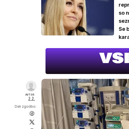
rep
so n
sez
Se b
kar
AVTOR:
Ž.Ž.
Deli zgodbo: