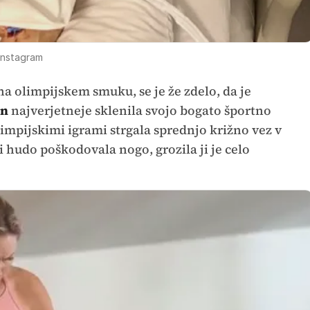
Instagram
 na olimpijskem smuku, se je že zdelo, da je
nn
najverjetneje sklenila svojo bogato športno
limpijskimi igrami strgala sprednjo križno vez v
i hudo poškodovala nogo, grozila ji je celo