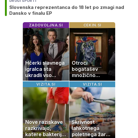
DRUGI ŠPORTI
Slovenska reprezentanca do 18 let po zmagi nad
Dansko v finalu EP
ZADOVOLJNA.SI
CEKIN.SI
Hčerki slavnega
Otroci
igralca sta
bogatašev
ukradli vso
množično
pozornost
prodajajo
VIZITA.SI
VIZITA.SI
družinske
zbirke: raje imajo
denar kot
umetnine
Nove raziskave
Skrivnost
razkrivajo,
lahkotnega
katere bakterije
poletnega žara,