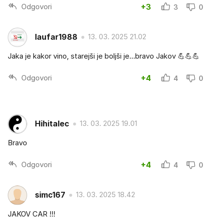
Odgovori
+3
3
0
laufar1988
13. 03. 2025 21.02
Jaka je kakor vino, starejši je boljši je…bravo Jakov 💪💪💪
Odgovori
+4
4
0
Hihitalec
13. 03. 2025 19.01
Bravo
Odgovori
+4
4
0
simc167
13. 03. 2025 18.42
JAKOV CAR !!!