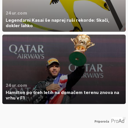
24ur.com
Legendarni Kasai še naprej ruši rekorde: Skači,
dokler lahko
24ur.com
Hamilton po treh letih na domačem terenu znova na
vrhu v F1
Priporoča