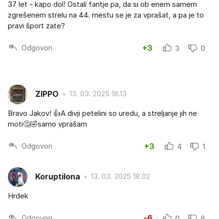
37 let - kapo dol! Ostali fantje pa, da si ob enem samem
zgrešenem strelu na 44. mestu se je za vprašat, a pa je to
pravi šport zate?
Odgovori
+3
3
0
ZIPPO
13. 03. 2025 18.13
Bravo Jakov! 👍A divji petelini so uredu, a streljanje jih ne
moti🤔🤣samo vprašam
Odgovori
+3
4
1
Koruptilona
13. 03. 2025 18.02
Hrdek
Odgovori
-6
0
6