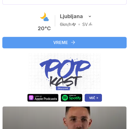
Ljubljana
6km/h
SV
20°C
VREME