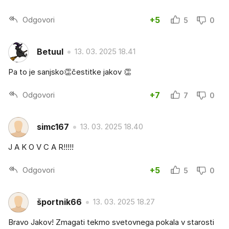
Odgovori
+5
5
0
Betuul
13. 03. 2025 18.41
Pa to je sanjsko👏čestitke jakov 👏
Odgovori
+7
7
0
simc167
13. 03. 2025 18.40
J A K O V C A R!!!!!
Odgovori
+5
5
0
športnik66
13. 03. 2025 18.27
Bravo Jakov! Zmagati tekmo svetovnega pokala v starosti