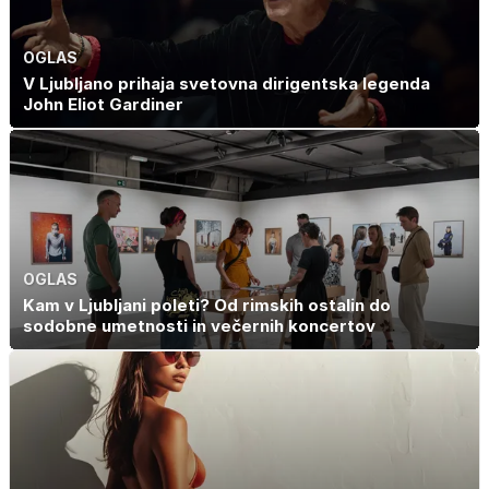
OGLAS
V Ljubljano prihaja svetovna dirigentska legenda
John Eliot Gardiner
OGLAS
Kam v Ljubljani poleti? Od rimskih ostalin do
sodobne umetnosti in večernih koncertov