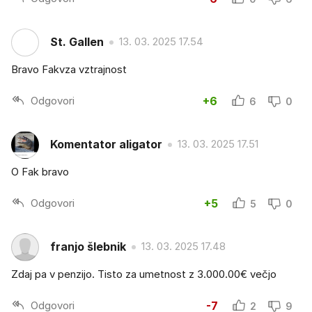
St. Gallen
13. 03. 2025 17.54
Bravo Fakvza vztrajnost
Odgovori
+6
6
0
Komentator aligator
13. 03. 2025 17.51
O Fak bravo
Odgovori
+5
5
0
franjo šlebnik
13. 03. 2025 17.48
Zdaj pa v penzijo. Tisto za umetnost z 3.000.00€ večjo
Odgovori
-7
2
9