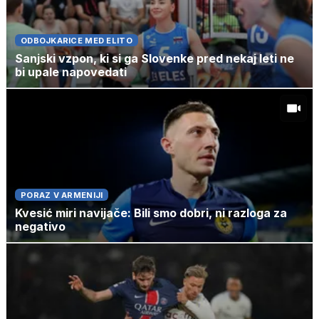
ODBOJKARICE MED ELITO
Sanjski vzpon, ki si ga Slovenke pred nekaj leti ne
bi upale napovedati
PORAZ V ARMENIJI
Kvesić miri navijače: Bili smo dobri, ni razloga za
negativo