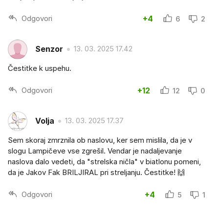
Odgovori
+4
6
2
Senzor
13. 03. 2025 17.42
Čestitke k uspehu.
Odgovori
+12
12
0
Volja
13. 03. 2025 17.37
Sem skoraj zmrznila ob naslovu, ker sem mislila, da je v
slogu Lampičeve vse zgrešil. Vendar je nadaljevanje
naslova dalo vedeti, da "strelska ničla" v biatlonu pomeni,
da je Jakov Fak BRILJIRAL pri streljanju. Čestitke! 🙌
Odgovori
+4
5
1