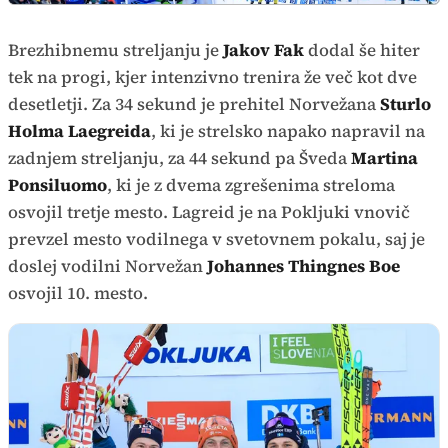
Brezhibnemu streljanju je
Jakov Fak
dodal še hiter
tek na progi, kjer intenzivno trenira že več kot dve
desetletji. Za 34 sekund je prehitel Norvežana
Sturlo
Holma Laegreida
, ki je strelsko napako napravil na
zadnjem streljanju, za 44 sekund pa Šveda
Martina
Ponsiluomo
, ki je z dvema zgrešenima streloma
osvojil tretje mesto. Lagreid je na Pokljuki vnovič
prevzel mesto vodilnega v svetovnem pokalu, saj je
doslej vodilni Norvežan
Johannes Thingnes Boe
osvojil 10. mesto.