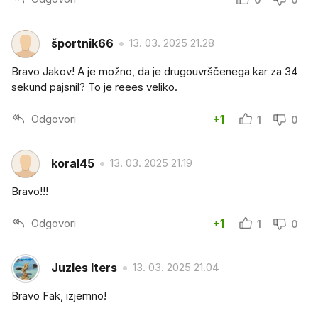
športnik66
13. 03. 2025 21.28
Bravo Jakov! A je možno, da je drugouvrščenega kar za 34
sekund pajsnil? To je reees veliko.
Odgovori
+1
1
0
koral45
13. 03. 2025 21.19
Bravo!!!
Odgovori
+1
1
0
Juzles Iters
13. 03. 2025 21.04
Bravo Fak, izjemno!