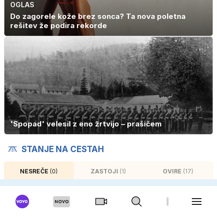
OGLAS
Do zagorele kože brez sonca? Ta nova poletna
rešitev že podira rekorde
'Spopad' velesil z eno žrtvijo – prašičem
STANJE NA CESTAH
NESREČE
(0)
ZASTOJI
(1)
OVIRE
(17)
Trenutno ne beležimo nesreč 😎
VEČ O CESTAH