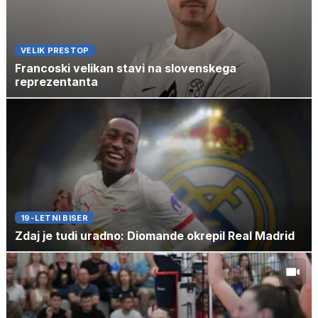
VELIK PRESTOP
Francoski velikan stavi na slovenskega
reprezentanta
19-LETNI BISER
Zdaj je tudi uradno: Diomande okrepil Real Madrid