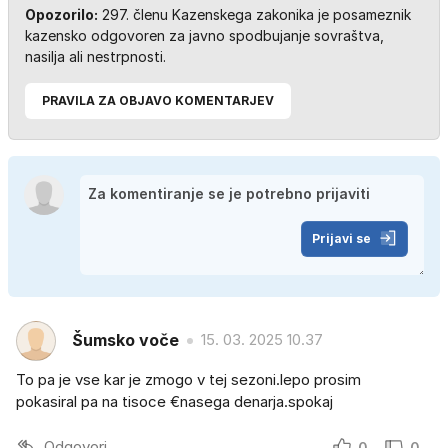
Opozorilo:
297. členu Kazenskega zakonika je posameznik
kazensko odgovoren za javno spodbujanje sovraštva,
nasilja ali nestrpnosti.
PRAVILA ZA OBJAVO KOMENTARJEV
Prijavi se
Šumsko voče
15. 03. 2025 10.37
To pa je vse kar je zmogo v tej sezoni.lepo prosim
pokasiral pa na tisoce €nasega denarja.spokaj
Odgovori
0
0