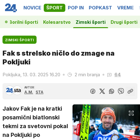
NOVICE
ŠPORT
POP IN
POPKAST
VREME
ka
Borilni športi
Kolesarstvo
Zimski športi
Drugi športi
ZIMSKI ŠPORTI
Fak s strelsko ničlo do zmage na
Pokljuki
Pokljuka, 13. 03. 2025 16.20
2 min branja
64
AVTOR:
A.M.
STA
Jakov Fak je na kratki
posamični biatlonski
tekmi za svetovni pokal
na Pokljuki po