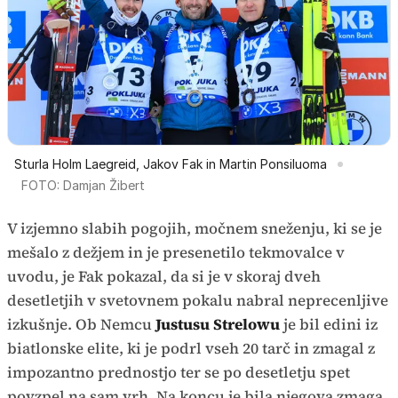
Sturla Holm Laegreid, Jakov Fak in Martin Ponsiluoma
FOTO: Damjan Žibert
V izjemno slabih pogojih, močnem sneženju, ki se je
mešalo z dežjem in je presenetilo tekmovalce v
uvodu, je Fak pokazal, da si je v skoraj dveh
desetletjih v svetovnem pokalu nabral neprecenljive
izkušnje. Ob Nemcu
Justusu Strelowu
je bil edini iz
biatlonske elite, ki je podrl vseh 20 tarč in zmagal z
impozantno prednostjo ter se po desetletju spet
povzpel na sam vrh. Na koncu je bila njegova zmaga