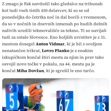
Z zmago je Fak navdušil tako gledalce na tribunah
kot tudi vseh tistih 450 delavcev, ki so se od
ponedeljka do četrtka noč in dal borili z vremenom,
da so v nočnih in dnevnih izmenah po hudih dežnih
nalivih uredili tekmovališče za tekmo. Ti so navijali
tudi za ostale Slovence. Eno boljših uvrstitev je z 31.
mestom dosegel
Anton Vidmar
, ki je bil z orožjem
nenatančen trikrat,
Lovro Planko
je z enakim
izkupičkom končal štiri mesta za njim in prav tako
osvojil nove točke v pokalu, na 44. mestu pa je
končal
Miha Dovžan
, ki je zgrešil le eno tarčo.