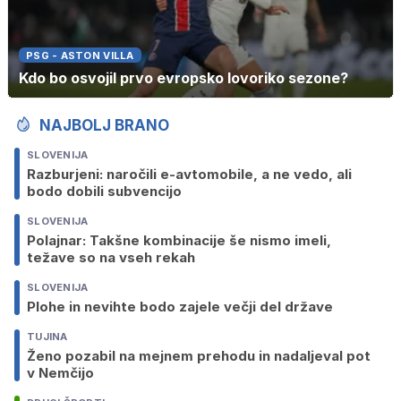
PSG - ASTON VILLA
Kdo bo osvojil prvo evropsko lovoriko sezone?
NAJBOLJ BRANO
SLOVENIJA
Razburjeni: naročili e-avtomobile, a ne vedo, ali
bodo dobili subvencijo
SLOVENIJA
Polajnar: Takšne kombinacije še nismo imeli,
težave so na vseh rekah
SLOVENIJA
Plohe in nevihte bodo zajele večji del države
TUJINA
Ženo pozabil na mejnem prehodu in nadaljeval pot
v Nemčijo