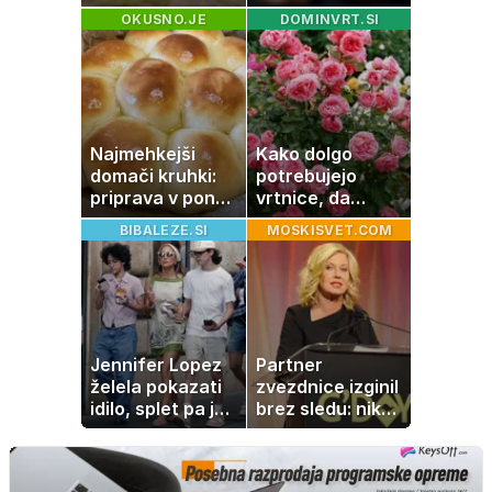
na koži privlačijo
po katerem ne
OKUSNO.JE
DOMINVRT.SI
komarje
boste
potrebovali
popoldanskega
spanca
Najmehkejši
Kako dolgo
domači kruhki:
potrebujejo
priprava v ponvi
vrtnice, da
je trik za popoln
zrastejo? Vse o
BIBALEZE.SI
MOSKISVET.COM
rezultat
rasti, cvetenju in
negi vrtnic
Jennifer Lopez
Partner
želela pokazati
zvezdnice izginil
idilo, splet pa je
brez sledu: nikoli
razburila ena
ga niso našli,
stvar
nato je prišla še
ena tragedija