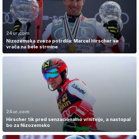
24ur.com
Nizozemska zveza potrdila: Marcel Hirscher se
vrača na bele strmine
24ur.com
Hirscher tik pred senzacionalno vrnitvijo, a nastopal
bo za Nizozemsko