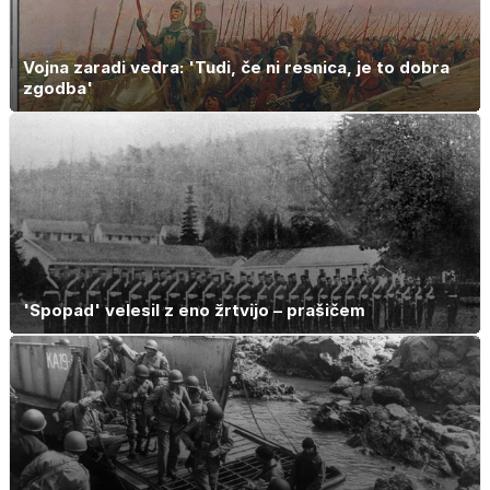
Vojna zaradi vedra: 'Tudi, če ni resnica, je to dobra
zgodba'
'Spopad' velesil z eno žrtvijo – prašičem