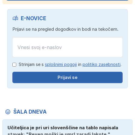
E-NOVICE
Prijavi se na pregled dogodkov in bodi na tekočem.
Strinjam se s
splošnimi pogoji
in
politiko zasebnosti
.
Prijavi se
ŠALA DNEVA
Učiteljica je pri uri slovenščine na tablo napisala
stavek: "Reven moški je umrl zaradi lakote."