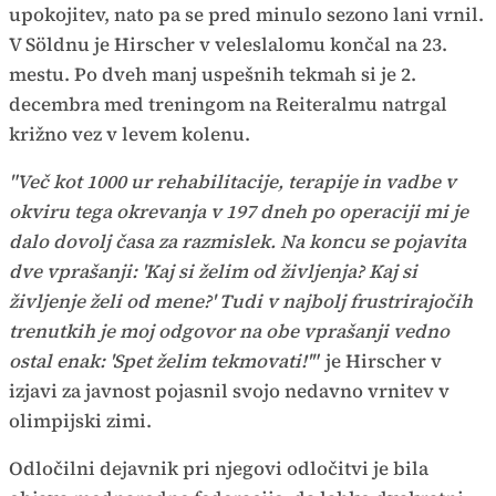
upokojitev, nato pa se pred minulo sezono lani vrnil.
V Söldnu je Hirscher v veleslalomu končal na 23.
mestu. Po dveh manj uspešnih tekmah si je 2.
decembra med treningom na Reiteralmu natrgal
križno vez v levem kolenu.
"Več kot 1000 ur rehabilitacije, terapije in vadbe v
okviru tega okrevanja v 197 dneh po operaciji mi je
dalo dovolj časa za razmislek. Na koncu se pojavita
dve vprašanji: 'Kaj si želim od življenja? Kaj si
življenje želi od mene?' Tudi v najbolj frustrirajočih
trenutkih je moj odgovor na obe vprašanji vedno
ostal enak: 'Spet želim tekmovati!'"
je Hirscher v
izjavi za javnost pojasnil svojo nedavno vrnitev v
olimpijski zimi.
Odločilni dejavnik pri njegovi odločitvi je bila