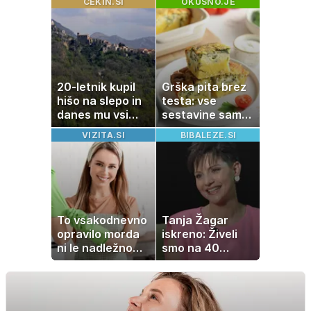
CEKIN.SI
OKUSNO.JE
romantičnem
poletju
20-letnik kupil
Grška pita brez
hišo na slepo in
testa: vse
danes mu vsi
sestavine samo
zavidajo
zmešate in
VIZITA.SI
BIBALEZE.SI
pečica opravi
ostalo
To vsakodnevno
Tanja Žagar
opravilo morda
iskreno: Živeli
ni le nadležno
smo na 40
delo, pomaga
kvadratih, a
lahko tudi
imela sem vse,
vašemu srcu
kar otrok
potrebuje