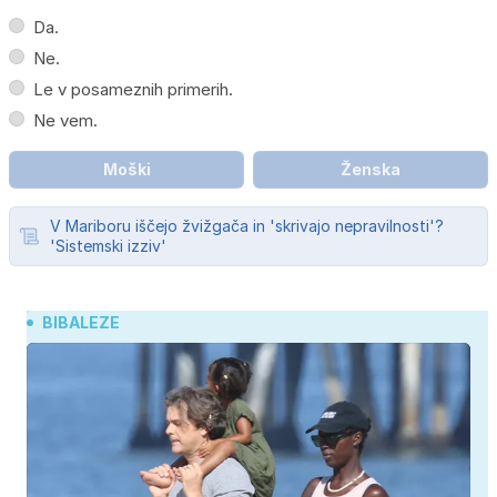
Da.
Ne.
Le v posameznih primerih.
Ne vem.
Moški
Ženska
V Mariboru iščejo žvižgača in 'skrivajo nepravilnosti'?
'Sistemski izziv'
BIBALEZE