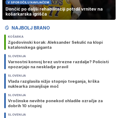
V SPOROČILU NAVIJAČEM
Dončić po daljši rehabilitaciji potrdil vrnitev na
košarkarska igrišča
NAJBOLJ BRANO
KOŠARKA
Zgodovinski korak: Aleksander Sekulić na klopi
katalonskega giganta
SLOVENIJA
Varnostni konvoj brez ustrezne razdalje? Policisti
opozarjajo na neskladje pravil
SLOVENIJA
Vlada razglasila nižjo stopnjo tveganja, krška
nuklearka zmanjšuje moč
SLOVENIJA
Vročinske nevihte ponekod ohladile ozračje za
dobrih 10 stopinj
SLOVENIJA