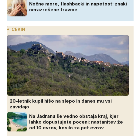
Nočne more, flashbacki in napetost: znaki
nerazrešene travme
CEKIN
20-letnik kupil hišo na slepo in danes mu vsi
zavidajo
Na Jadranu še vedno obstaja kraj, kjer
lahko dopustujete poceni: nastanitev že
od 10 evrov, kosilo za pet evrov