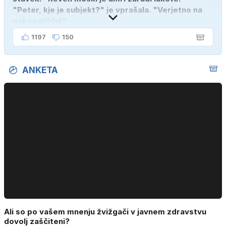
"Peter, kje je subjekt?" je vprašala. "Verjetno na
pokopališču!"
1197
150
ANKETA
Ali so po vašem mnenju žvižgači v javnem zdravstvu
dovolj zaščiteni?