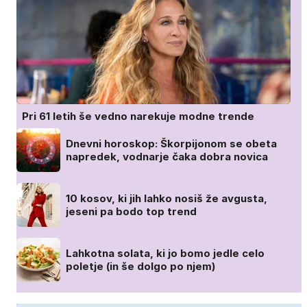
Pri 61 letih še vedno narekuje modne trende
Dnevni horoskop: Škorpijonom se obeta
napredek, vodnarje čaka dobra novica
10 kosov, ki jih lahko nosiš že avgusta,
jeseni pa bodo top trend
Lahkotna solata, ki jo bomo jedle celo
poletje (in še dolgo po njem)