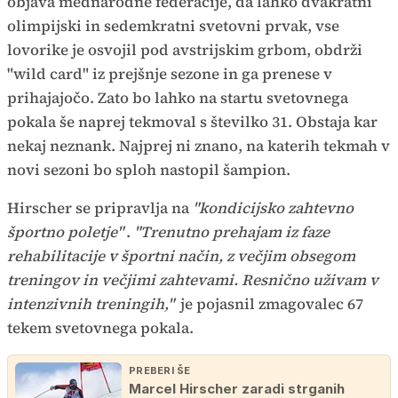
objava mednarodne federacije, da lahko dvakratni
olimpijski in sedemkratni svetovni prvak, vse
lovorike je osvojil pod avstrijskim grbom, obdrži
"wild card" iz prejšnje sezone in ga prenese v
prihajajočo. Zato bo lahko na startu svetovnega
pokala še naprej tekmoval s številko 31. Obstaja kar
nekaj neznank. Najprej ni znano, na katerih tekmah v
novi sezoni bo sploh nastopil šampion.
Hirscher se pripravlja na
"kondicijsko zahtevno
športno poletje"
.
"Trenutno prehajam iz faze
rehabilitacije v športni način, z večjim obsegom
treningov in večjimi zahtevami. Resnično uživam v
intenzivnih treningih,"
je pojasnil zmagovalec 67
tekem svetovnega pokala.
PREBERI ŠE
Marcel Hirscher zaradi strganih