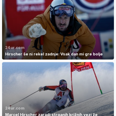
24ur.com
Hirscher še ni rekel zadnje: Vsak dan mi gre bolje
24ur.com
Marcel Hirscher zaradi strganih križnih vezi že