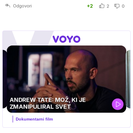
Odgovori
+2
2
0
ski