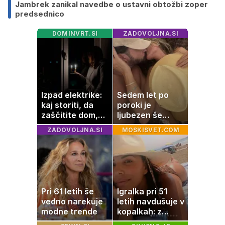
Jambrek zanikal navedbe o ustavni obtožbi zoper
predsednico
DOMINVRT.SI
ZADOVOLJNA.SI
Izpad elektrike:
Sedem let po
kaj storiti, da
poroki je
zaščitite dom,
ljubezen še
hrano in
vedno enako
ZADOVOLJNA.SI
MOSKISVET.COM
elektronske
močna
naprave
Pri 61 letih še
Igralka pri 51
vedno narekuje
letih navdušuje v
modne trende
kopalkah: z
možem uživa v