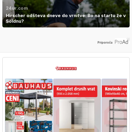
24ur.com
Hirscher odšteva dneve do vrnitve: Bo na startu že v
Söldnu?
Priporoča