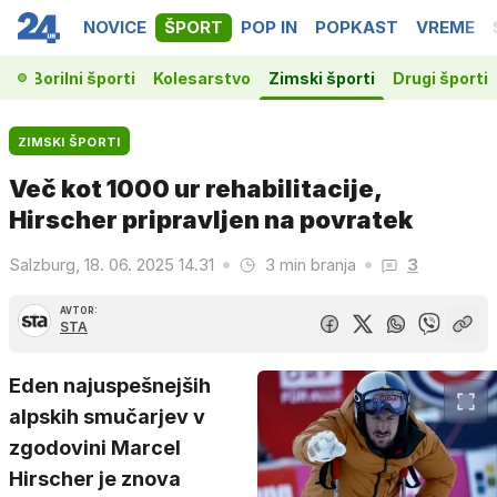
NOVICE
ŠPORT
POP IN
POPKAST
VREME
ka
Borilni športi
Kolesarstvo
Zimski športi
Drugi športi
ZIMSKI ŠPORTI
Več kot 1000 ur rehabilitacije,
Hirscher pripravljen na povratek
Salzburg, 18. 06. 2025 14.31
3 min branja
3
AVTOR:
STA
Eden najuspešnejših
alpskih smučarjev v
zgodovini Marcel
Hirscher je znova