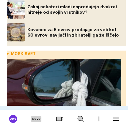
Zakaj nekateri mladi napredujejo dvakrat
hitreje od svojih vrstnikov?
Kovanec za 5 evrov prodajajo za več kot
60 evrov: navijači in zbiratelji ga že iščejo
MOSKISVET
Zakaj nekateri vozniki na vzvratno ogledalo
privežejo belo krpo?