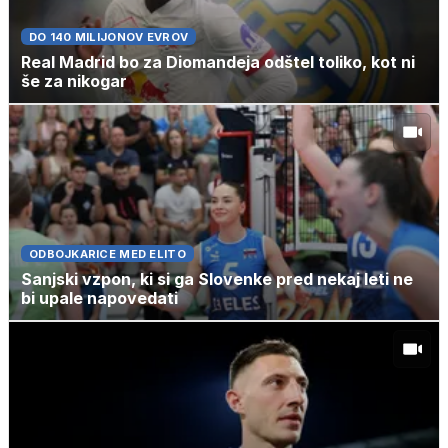
DO 140 MILIJONOV EVROV
Real Madrid bo za Diomandeja odštel toliko, kot ni
še za nikogar
ODBOJKARICE MED ELITO
Sanjski vzpon, ki si ga Slovenke pred nekaj leti ne
bi upale napovedati