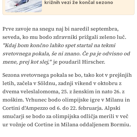
križnih vezi že končal sezono
Prve zavoje na snegu naj bi naredil septembra,
seveda, ko mu bodo zdravniki prižgali zeleno luč.
"Kdaj bom končno lahko spet startal na tekmi
svetovnega pokala, še ni znano. Če pa je odvisno od
mene, prej kot slej,"
je poudaril Hirscher.
Sezona svetovnega pokala se bo, tako kot v prejšnjih
letih, začela v Söldnu, zadnji vikend v oktobru z
dvema veleslalomoma, 25. z ženskim in nato 26. z
moškim. Vrhunec bodo olimpijske igre v Milanu in
Cortini d'Ampezzo od 6. do 22. februarja. Alpski
smučarji se bodo za olimpijska odličja merili v več
ur vožnje od Cortine in Milana oddaljenem Bormiu.