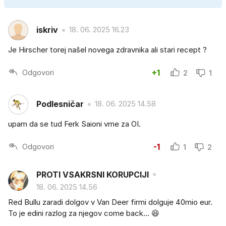
iskriv
18. 06. 2025 16.23
Je Hirscher torej našel novega zdravnika ali stari recept ?
Odgovori
+1
2
1
Podlesničar
18. 06. 2025 14.58
upam da se tud Ferk Saioni vrne za OI.
Odgovori
-1
1
2
PROTI VSAKRSNI KORUPCIJI
18. 06. 2025 14.56
Red Bullu zaradi dolgov v Van Deer firmi dolguje 40mio eur.
To je edini razlog za njegov come back… 😆