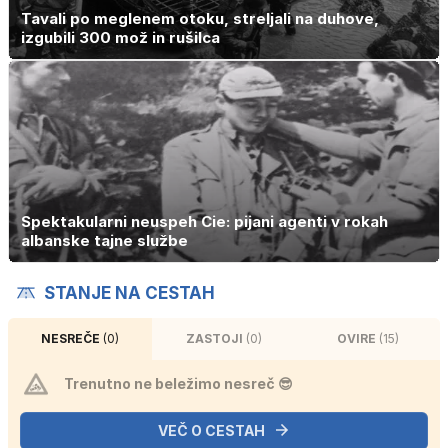
Tavali po meglenem otoku, streljali na duhove,
izgubili 300 mož in rušilca
Spektakularni neuspeh Cie: pijani agenti v rokah
albanske tajne službe
STANJE NA CESTAH
NESREČE
(0)
ZASTOJI
(0)
OVIRE
(15)
Trenutno ne beležimo nesreč 😎
VEČ O CESTAH