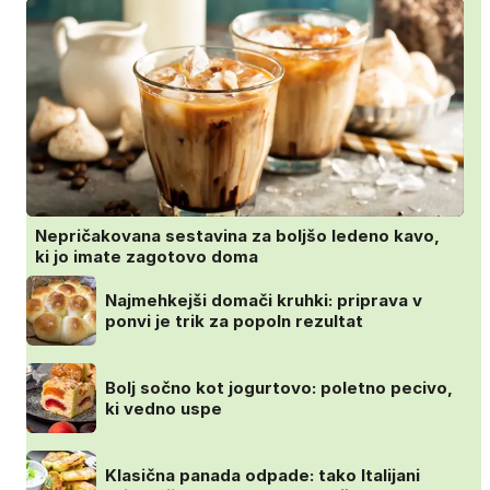
Nepričakovana sestavina za boljšo ledeno kavo,
ki jo imate zagotovo doma
Najmehkejši domači kruhki: priprava v
ponvi je trik za popoln rezultat
Bolj sočno kot jogurtovo: poletno pecivo,
ki vedno uspe
Klasična panada odpade: tako Italijani