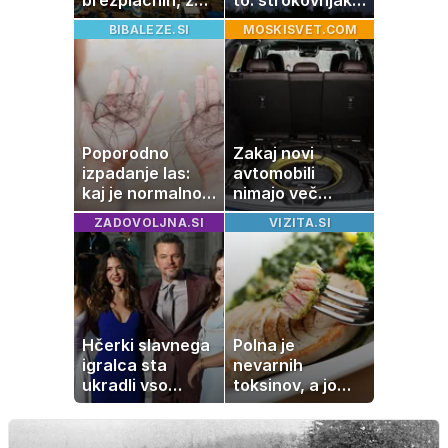
brezplačnih, za
to: strokovnjaki
ležalnik in
opozarjajo na
BIBALEZE.SI
MOSKISVET.COM
senčnik tudi več
pogosto napako
kot 40 evrov
Poporodno
Zakaj novi
izpadanje las:
avtomobili
kaj je normalno
nimajo več
in kako si
rezervne gume?
ZADOVOLJNA.SI
VIZITA.SI
pomagati
Hčerki slavnega
Polna je
igralca sta
nevarnih
ukradli vso
toksinov, a jo
pozornost
imamo vsi radi:
to je najbolj
nezdrava riba, ki