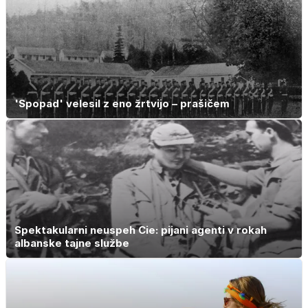
jo mnogi redno
uživajo
'Spopad' velesil z eno žrtvijo – prašičem
Spektakularni neuspeh Cie: pijani agenti v rokah
albanske tajne službe