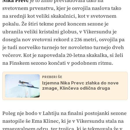
Nika Prevc
je to zimo prevladovala tako na
svetovnem prvenstvu, kjer je osvojila naslova tako
na srednji kot veliki skakalnici, kot v svetovnem
pokalu. Že štiri tekme pred koncem sezone je
ubranila veliki kristalni globus, v Vikersundu je
dosegla nov svetovni rekord z 236 metri, osvojila pa
je tudi norveško turnejo ter novoletno turnejo dveh
večerov. Kot je napovedala 20-letna skakalka, si želi
na Finskem sezono končati v podobnem ritmu.
PREBERI ŠE
Izjemna Nika Prevc zlahka do nove
zmage, Klinčeva odlična druga
Poleg nje bodo v Lahtiju na finalni postojanki sezone
nastopile še Ema Klinec, ki je v Vikersundu stala na
zmagovalnem odru, ter trojica, ki je tekmovala že v