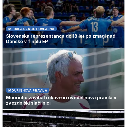
MEDALJA ZAGOTOVLJENA
Slovenska reprezentanca do 18 let po zmagi nad
Dansko v finalu EP
MOURINHOVA PRAVILA
Mourinho zavihal rokave in uvedel nova pravila v
zvezdniški slačilnici