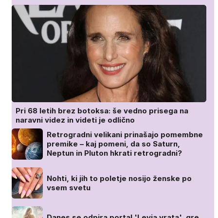
Pri 68 letih brez botoksa: še vedno prisega na
naravni videz in videti je odlično
Retrogradni velikani prinašajo pomembne
premike – kaj pomeni, da so Saturn,
Neptun in Pluton hkrati retrogradni?
Nohti, ki jih to poletje nosijo ženske po
vsem svetu
Danes se odpira portal 'Levja vrata', gre