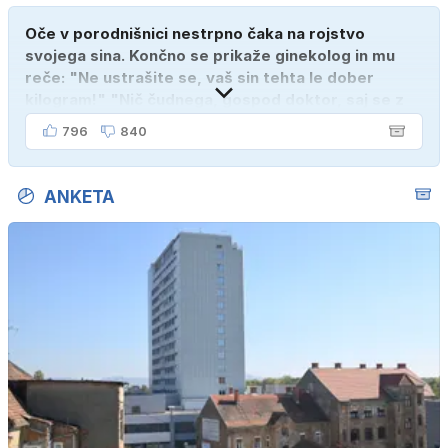
Oče v porodnišnici nestrpno čaka na rojstvo
svojega sina. Končno se prikaže ginekolog in mu
reče: "Ne ustrašite se, vaš sin tehta le dober
kilogram!" "Nič čudnega, gospod doktor, saj se z
ženo poznava šele tri mesece."
796
840
ANKETA