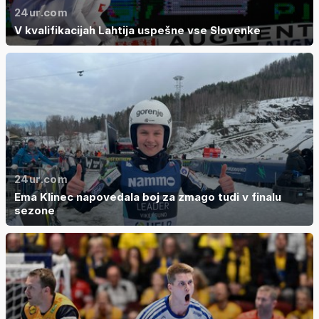
24ur.com
V kvalifikacijah Lahtija uspešne vse Slovenke
24ur.com
Ema Klinec napovedala boj za zmago tudi v finalu
sezone