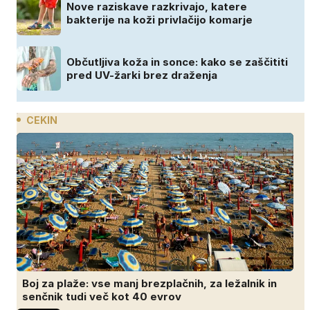
Nove raziskave razkrivajo, katere
bakterije na koži privlačijo komarje
Občutljiva koža in sonce: kako se zaščititi
pred UV-žarki brez draženja
CEKIN
Boj za plaže: vse manj brezplačnih, za ležalnik in
senčnik tudi več kot 40 evrov