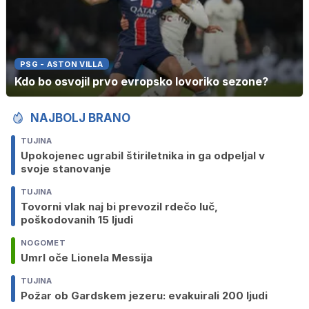
PSG - ASTON VILLA
Kdo bo osvojil prvo evropsko lovoriko sezone?
NAJBOLJ BRANO
TUJINA
Upokojenec ugrabil štiriletnika in ga odpeljal v
svoje stanovanje
TUJINA
Tovorni vlak naj bi prevozil rdečo luč,
poškodovanih 15 ljudi
NOGOMET
Umrl oče Lionela Messija
TUJINA
Požar ob Gardskem jezeru: evakuirali 200 ljudi