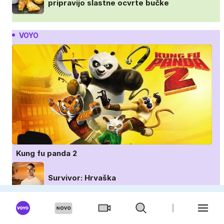
pripravijo slastne ocvrte bučke
VOYO
Kung fu panda 2
Survivor: Hrvaška
Znan obraz ima svoj glas: Hrvaška