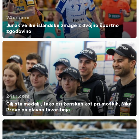
24ur.com
Junak velike islandske zmage z dvojno športno
zgodovino
24ur.com
Cilj sta medalji, tako pri ženskah kot pri moških, Nika
Prevc pa glavna favoritinja