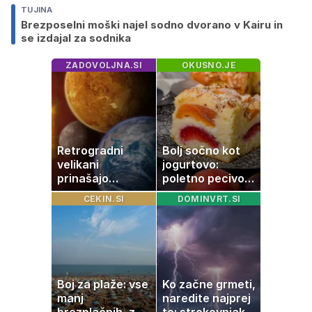
TUJINA
Brezposelni moški najel sodno dvorano v Kairu in
se izdajal za sodnika
ZADOVOLJNA.SI
OKUSNO.JE
Retrogradni
Bolj sočno kot
velikani
jogurtovo:
prinašajo
poletno pecivo,
pomembne
ki vedno uspe
CEKIN.SI
DOMINVRT.SI
premike – kaj
pomeni, da so
Saturn, Neptun
in Pluton hkrati
retrogradni?
Boj za plaže: vse
Ko začne grmeti,
manj
naredite najprej