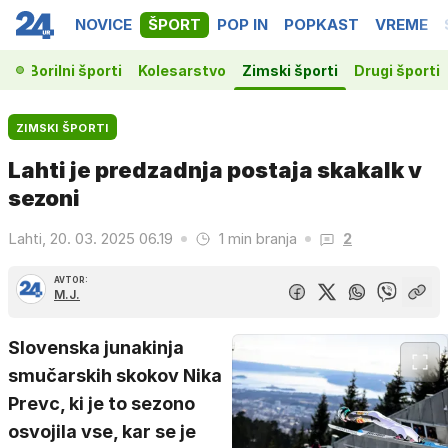
NOVICE
ŠPORT
POP IN
POPKAST
VREME
ka
Borilni športi
Kolesarstvo
Zimski športi
Drugi športi
ZIMSKI ŠPORTI
Lahti je predzadnja postaja skakalk v
sezoni
Lahti, 20. 03. 2025 06.19
1 min branja
2
AVTOR:
M.J.
Slovenska junakinja
smučarskih skokov Nika
Prevc, ki je to sezono
osvojila vse, kar se je