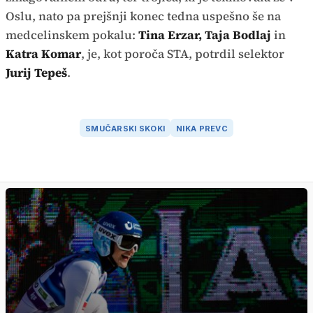
Oslu, nato pa prejšnji konec tedna uspešno še na
medcelinskem pokalu:
Tina Erzar, Taja Bodlaj
in
Katra Komar
, je, kot poroča STA, potrdil selektor
Jurij Tepeš
.
SMUČARSKI SKOKI
NIKA PREVC