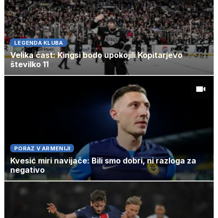
LEGENDA KLUBA
Velika čast: Kingsi bodo upokojili Kopitarjevo
številko 11
PORAZ V ARMENIJI
Kvesić miri navijače: Bili smo dobri, ni razloga za
negativo