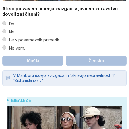
Ali so po vašem mnenju žvižgači v javnem zdravstvu
dovolj zaščiteni?
Da.
Ne.
Le v posameznih primerih.
Ne vem.
Moški
Ženska
V Mariboru iščejo žvižgača in 'skrivajo nepravilnosti'?
'Sistemski izziv'
BIBALEZE