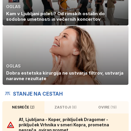
OGLAS
Kam v Ljubljani poleti? Od rimskih ostalin do
sodobne umetnosti in večernih koncertov
OGLAS
Dobra estetska kirurgija ne ustvarja filtrov, ustvarja
naravne rezultate
STANJE NA CESTAH
NESREČE
(2)
ZASTOJI
(8)
OVIRE
(19)
A1, Ljubljana - Koper, priključek Dragomer -
priključek Vrhnika v smeri Kopra, prometna
nesreča, oviran promet.