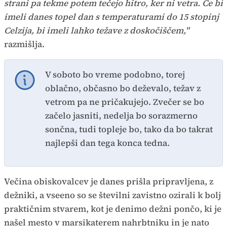
strani pa tekme potem tečejo hitro, ker ni vetra. Če bi
imeli danes topel dan s temperaturami do 15 stopinj
Celzija, bi imeli lahko težave z doskočiščem,"
razmišlja.
V soboto bo vreme podobno, torej
oblačno, občasno bo deževalo, težav z
vetrom pa ne pričakujejo. Zvečer se bo
začelo jasniti, nedelja bo sorazmerno
sončna, tudi topleje bo, tako da bo takrat
najlepši dan tega konca tedna.
Večina obiskovalcev je danes prišla pripravljena, z
dežniki, a vseeno so se številni zavistno ozirali k bolj
praktičnim stvarem, kot je denimo dežni pončo, ki je
našel mesto v marsikaterem nahrbtniku in je nato