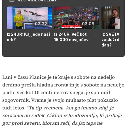
03:32
03:08
Iz 24UR: Kaj jedo naši
Iz 24UR: Več kot
Iz SVETA: Si
orli?
15.000 navijačev
zasluži dela
dan?
Lani v času Planice je te kraje s sobote na nedeljo
denimo prešla hladna fronta in je s sobote na nedeljo
padlo več kot 10 centimetrov snega, je spomnil
sogovornik. Vreme je svojo muhasto plat pokazalo
tudi letos.
"Ta tip vremena, kot ga imamo zdaj, je
sorazmerno redek. Ciklon iz Sredozemlja, ki prihaja
gor proti severu. Moram reči, da jaz tega ne