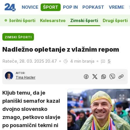
NOVICE
ŠPORT
POP IN
POPKAST
VREME
ka
Borilni športi
Kolesarstvo
Zimski športi
Drugi športi
ZIMSKI ŠPORTI
Nadležno opletanje z vlažnim repom
Rateče, 28. 03. 2025 20.47
4 min branja
5
AVTOR:
Tina Hacler
Kljub temu, da je
planiški semafor kazal
dvojno slovensko
zmago, petkovo slavje
po posamični tekmi ni