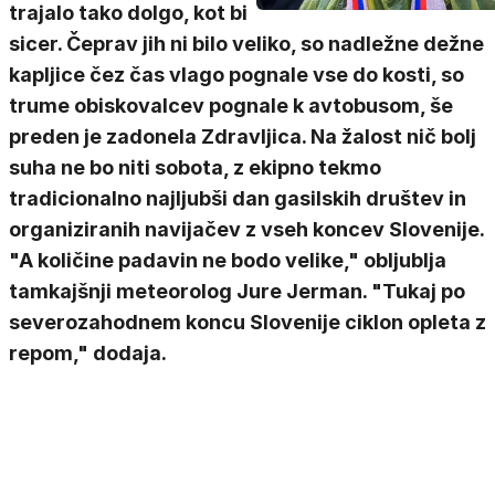
trajalo tako dolgo, kot bi
sicer. Čeprav jih ni bilo veliko, so nadležne dežne
kapljice čez čas vlago pognale vse do kosti, so
trume obiskovalcev pognale k avtobusom, še
preden je zadonela Zdravljica. Na žalost nič bolj
suha ne bo niti sobota, z ekipno tekmo
tradicionalno najljubši dan gasilskih društev in
organiziranih navijačev z vseh koncev Slovenije.
"A količine padavin ne bodo velike," obljublja
tamkajšnji meteorolog Jure Jerman. "Tukaj po
severozahodnem koncu Slovenije ciklon opleta z
repom," dodaja.