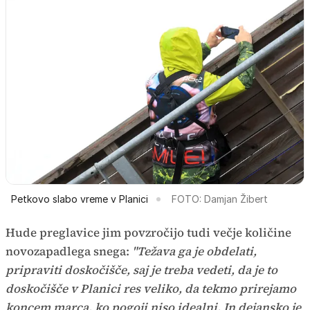
Petkovo slabo vreme v Planici
FOTO: Damjan Žibert
Hude preglavice jim povzročijo tudi večje količine
novozapadlega snega:
"Težava ga je obdelati,
pripraviti doskočišče, saj je treba vedeti, da je to
doskočišče v Planici res veliko, da tekmo prirejamo
koncem marca, ko pogoji niso idealni. In dejansko je