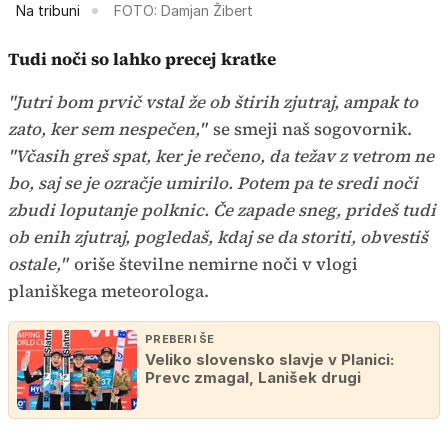
Na tribuni
FOTO: Damjan Žibert
Tudi noči so lahko precej kratke
"Jutri bom prvič vstal že ob štirih zjutraj, ampak to
zato, ker sem nespečen,"
se smeji naš sogovornik.
"Včasih greš spat, ker je rečeno, da težav z vetrom ne
bo, saj se je ozračje umirilo. Potem pa te sredi noči
zbudi loputanje polknic. Če zapade sneg, prideš tudi
ob enih zjutraj, pogledaš, kdaj se da storiti, obvestiš
ostale,"
oriše številne nemirne noči v vlogi
planiškega meteorologa.
PREBERI ŠE
Veliko slovensko slavje v Planici:
Prevc zmagal, Lanišek drugi