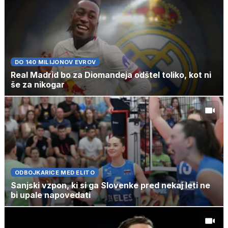
DO 140 MILIJONOV EVROV
Real Madrid bo za Diomandeja odštel toliko, kot ni
še za nikogar
ODBOJKARICE MED ELITO
Sanjski vzpon, ki si ga Slovenke pred nekaj leti ne
bi upale napovedati