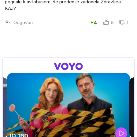
pognale k avtobusom, še preden je zadonela Zdravljica.
KAJ?
Odgovori
+4
5
1
DOSJE JARAK