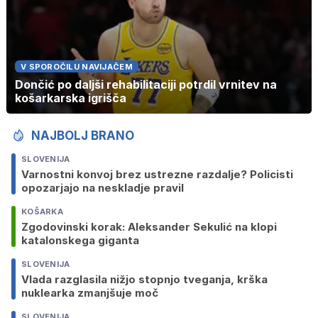
V SPOROČILU NAVIJAČEM
Dončić po daljši rehabilitaciji potrdil vrnitev na
košarkarska igrišča
NAJBOLJ BRANO
SLOVENIJA
Varnostni konvoj brez ustrezne razdalje? Policisti
opozarjajo na neskladje pravil
KOŠARKA
Zgodovinski korak: Aleksander Sekulić na klopi
katalonskega giganta
SLOVENIJA
Vlada razglasila nižjo stopnjo tveganja, krška
nuklearka zmanjšuje moč
SLOVENIJA