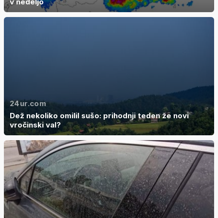
v nedeljo
24ur.com
Dež nekoliko omilil sušo: prihodnji teden že novi
vročinski val?