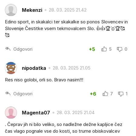
Mekenzi
28. 03. 2025 21.42
Edino sport, in skakalci ter skakalke so ponos Slovencev in
Slovenije Čestitke vsem tekmovalcem Slo. 👍👍🏆🥇🏆🥰
🥰
Odgovori
+5
5
0
nipodatka
28. 03. 2025 21.05
Res niso golobi, orli so. Bravo nasim!!!
Odgovori
+6
7
1
Magenta07
28. 03. 2025 21.04
. Čeprav jih ni bilo veliko, so nadležne dežne kapljice čez
čas vlago pognale vse do kosti, so trume obiskovalcev