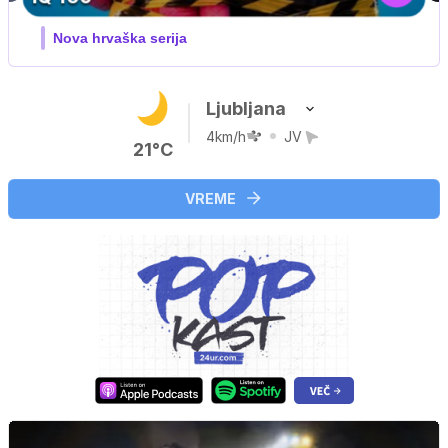
3. sezona dokumentarne serije
Ljubljana
4km/h
JV
21°C
VREME