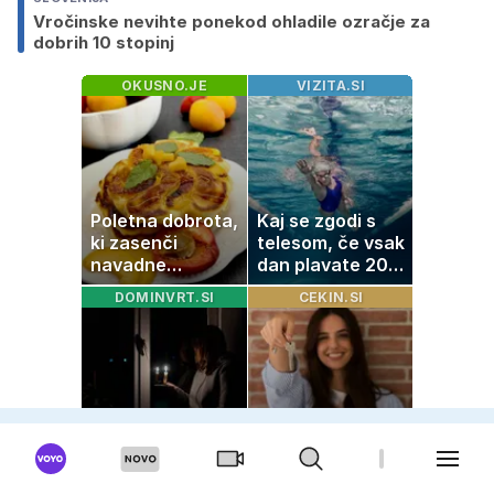
Vročinske nevihte ponekod ohladile ozračje za
dobrih 10 stopinj
OKUSNO.JE
VIZITA.SI
Poletna dobrota,
Kaj se zgodi s
ki zasenči
telesom, če vsak
navadne
dan plavate 20
palačinke
minut? Učinki, ki
DOMINVRT.SI
CEKIN.SI
jih morda ne
pričakujete
Izpad elektrike:
Novi trend
kaj storiti, da
zaradi dragih
zaščitite dom,
najemnin