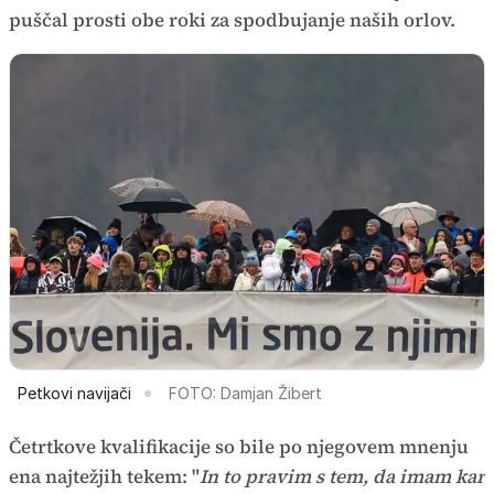
puščal prosti obe roki za spodbujanje naših orlov.
Petkovi navijači
FOTO: Damjan Žibert
Četrtkove kvalifikacije so bile po njegovem mnenju
ena najtežjih tekem: "
In to pravim s tem, da imam kar