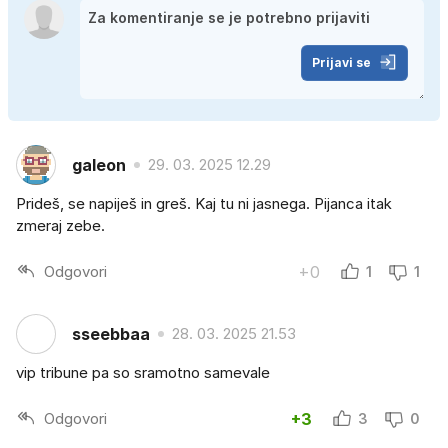
Prijavi se
galeon
29. 03. 2025 12.29
Prideš, se napiješ in greš. Kaj tu ni jasnega. Pijanca itak
zmeraj zebe.
Odgovori
+0
1
1
sseebbaa
28. 03. 2025 21.53
vip tribune pa so sramotno samevale
Odgovori
+3
3
0