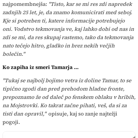
najpomembnejša:
"Tisto, kar se mi res zdi napredek
zadnjih 25 let, je, da znamo komunicirati med seboj.
Kje si potreben ti, katere informacije potrebujejo
oni. Vodstvo tekmovanja ve, kaj lahko dobi od nas in
zdi se mi, da res skupaj rastemo, tako da tekmovanja
nato tečejo hitro, gladko in brez nekih večjih
bolečin."
Ko zapiha iz smeri Tamarja ...
"Tukaj se najbolj bojimo vetra iz doline Tamar, to se
tipično zgodi dan pred prehodom hladne fronte,
prepoznamo že od daleč po fenskem oblaku v hribih,
na Mojstrovki. Ko takrat začne pihati, veš, da si za
tisti dan opravil,"
opisuje, kaj so zanje najtežji
pogoji.