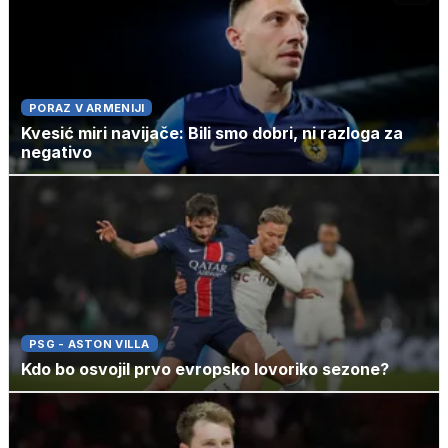
PORAZ V ARMENIJI
Kvesić miri navijače: Bili smo dobri, ni razloga za
negativo
PSG - ASTON VILLA
Kdo bo osvojil prvo evropsko lovoriko sezone?