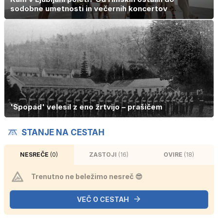
sodobne umetnosti in večernih koncertov
'Spopad' velesil z eno žrtvijo – prašičem
STANJE NA CESTAH
NESREČE
(0)
ZASTOJI
(16)
OVIRE
(18)
Trenutno ne beležimo nesreč 😎
VEČ O CESTAH