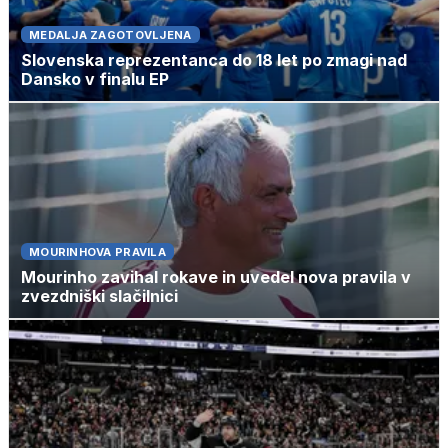
MEDALJA ZAGOTOVLJENA
Slovenska reprezentanca do 18 let po zmagi nad
Dansko v finalu EP
MOURINHOVA PRAVILA
Mourinho zavihal rokave in uvedel nova pravila v
zvezdniški slačilnici