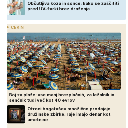
Občutljiva koža in sonce: kako se zaščititi
pred UV-žarki brez draženja
CEKIN
Boj za plaže: vse manj brezplačnih, za ležalnik in
senčnik tudi več kot 40 evrov
Otroci bogatašev množično prodajajo
družinske zbirke: raje imajo denar kot
umetnine