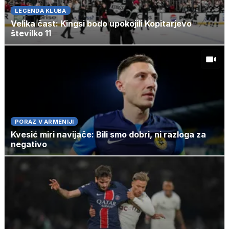
LEGENDA KLUBA
Velika čast: Kingsi bodo upokojili Kopitarjevo
številko 11
PORAZ V ARMENIJI
Kvesić miri navijače: Bili smo dobri, ni razloga za
negativo