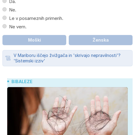
Da.
Ne.
Le v posameznih primerih.
Ne vem.
Moški
Ženska
V Mariboru iščejo žvižgača in 'skrivajo nepravilnosti'?
'Sistemski izziv'
BIBALEZE