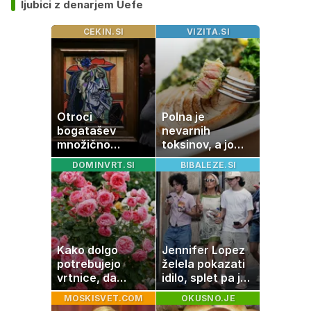
ljubici z denarjem Uefe
CEKIN.SI
VIZITA.SI
Otroci
Polna je
bogatašev
nevarnih
množično
toksinov, a jo
prodajajo
imamo vsi radi:
DOMINVRT.SI
BIBALEZE.SI
družinske
to je najbolj
zbirke: raje imajo
nezdrava riba, ki
denar kot
jo mnogi redno
umetnine
uživajo
Kako dolgo
Jennifer Lopez
potrebujejo
želela pokazati
vrtnice, da
idilo, splet pa je
zrastejo? Vse o
razburila ena
MOSKISVET.COM
OKUSNO.JE
rasti, cvetenju in
stvar