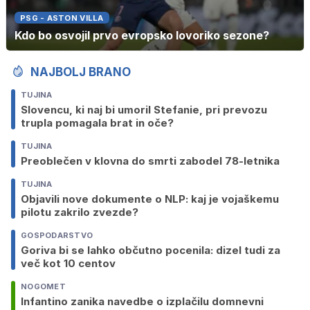
PSG - ASTON VILLA
Kdo bo osvojil prvo evropsko lovoriko sezone?
NAJBOLJ BRANO
TUJINA
Slovencu, ki naj bi umoril Stefanie, pri prevozu
trupla pomagala brat in oče?
TUJINA
Preoblečen v klovna do smrti zabodel 78-letnika
TUJINA
Objavili nove dokumente o NLP: kaj je vojaškemu
pilotu zakrilo zvezde?
GOSPODARSTVO
Goriva bi se lahko občutno pocenila: dizel tudi za
več kot 10 centov
NOGOMET
Infantino zanika navedbe o izplačilu domnevni