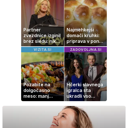
negi vrtnic
Partner
Najmehkejši
zvezdnice izginil
domači kruhki:
brez sledu: nikoli
priprava v ponvi
ga niso našli,
je trik za popoln
VIZITA.SI
ZADOVOLJNA.SI
nato je prišla še
rezultat
ena tragedija
Pozabite na
Hčerki slavnega
dolgočasno
igralca sta
meso: manj
ukradli vso
maščobe, več
pozornost
svežine