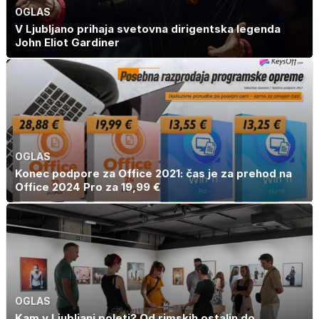
OGLAS
V Ljubljano prihaja svetovna dirigentska legenda
John Eliot Gardiner
OGLAS
Konec podpore za Office 2021: čas je za prehod na
Office 2024 Pro za 19,99 €
OGLAS
Kam v Ljubljani poleti? Od rimskih ostalin do