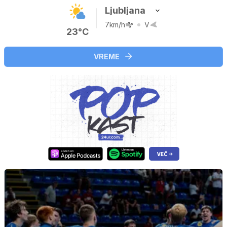
Ljubljana
7km/h
V
23°C
VREME