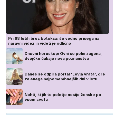
Pri 68 letih brez botoksa: še vedno prisega na
naravni videz in videti je odlično
Dnevni horoskop: Ovni so polni zagona,
dvojčke čakajo nova poznanstva
Danes se odpira portal 'Levja vrata', gre
za enega najpomembnejših dni v letu
Nohti, ki jih to poletje nosijo ženske po
vsem svetu