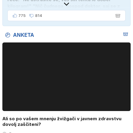
kilogram!" "Nič čudnega, gospod doktor, saj se z
ženo poznava šele tri mesece."
775
814
ANKETA
Ali so po vašem mnenju žvižgači v javnem zdravstvu
dovolj zaščiteni?