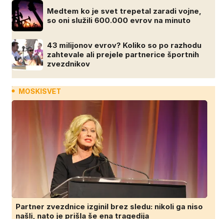
Medtem ko je svet trepetal zaradi vojne,
so oni služili 600.000 evrov na minuto
43 milijonov evrov? Koliko so po razhodu
zahtevale ali prejele partnerice športnih
zvezdnikov
MOSKISVET
Partner zvezdnice izginil brez sledu: nikoli ga niso
našli, nato je prišla še ena tragedija