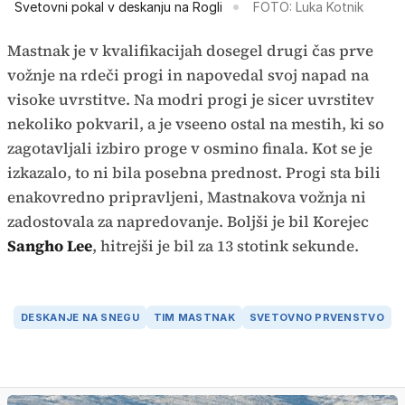
Svetovni pokal v deskanju na Rogli
FOTO: Luka Kotnik
Mastnak je v kvalifikacijah dosegel drugi čas prve
vožnje na rdeči progi in napovedal svoj napad na
visoke uvrstitve. Na modri progi je sicer uvrstitev
nekoliko pokvaril, a je vseeno ostal na mestih, ki so
zagotavljali izbiro proge v osmino finala. Kot se je
izkazalo, to ni bila posebna prednost. Progi sta bili
enakovredno pripravljeni, Mastnakova vožnja ni
zadostovala za napredovanje. Boljši je bil Korejec
Sangho Lee
, hitrejši je bil za 13 stotink sekunde.
DESKANJE NA SNEGU
TIM MASTNAK
SVETOVNO PRVENSTVO