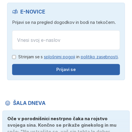
E-NOVICE
Prijavi se na pregled dogodkov in bodi na tekočem.
Strinjam se s
splošnimi pogoji
in
politiko zasebnosti
.
Prijavi se
ŠALA DNEVA
Oče v porodnišnici nestrpno čaka na rojstvo
svojega sina. Končno se prikaže ginekolog in mu
reče: "Ne ustrašite se, vaš sin tehta le dober