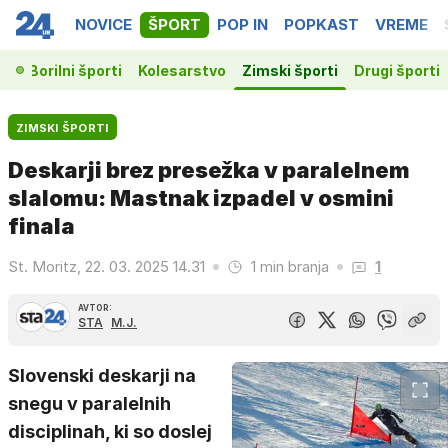
NOVICE
ŠPORT
POP IN
POPKAST
VREME
ka
Borilni športi
Kolesarstvo
Zimski športi
Drugi športi
ZIMSKI ŠPORTI
Deskarji brez presežka v paralelnem
slalomu: Mastnak izpadel v osmini
finala
St. Moritz, 22. 03. 2025 14.31
1 min branja
1
AVTOR:
STA
M.J.
Slovenski deskarji na
snegu v paralelnih
disciplinah, ki so doslej