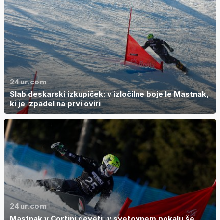
24ur.com
Slab deskarski izkupiček: v izločilne boje le Mastnak,
ki je izpadel na prvi oviri
24ur.com
Mastnak v Cortini deveti, v svetovnem pokalu še