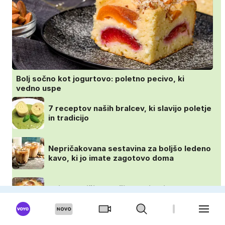
Bolj sočno kot jogurtovo: poletno pecivo, ki
vedno uspe
7 receptov naših bralcev, ki slavijo poletje
in tradicijo
Nepričakovana sestavina za boljšo ledeno
kavo, ki jo imate zagotovo doma
Najmehkejši domači kruhki: priprava v
ponvi je trik za popoln rezultat