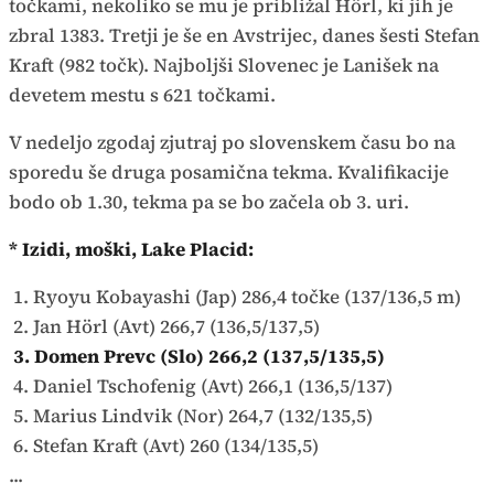
točkami, nekoliko se mu je približal Hörl, ki jih je
zbral 1383. Tretji je še en Avstrijec, danes šesti Stefan
Kraft (982 točk). Najboljši Slovenec je Lanišek na
devetem mestu s 621 točkami.
V nedeljo zgodaj zjutraj po slovenskem času bo na
sporedu še druga posamična tekma. Kvalifikacije
bodo ob 1.30, tekma pa se bo začela ob 3. uri.
* Izidi, moški, Lake Placid:
1. Ryoyu Kobayashi (Jap) 286,4 točke (137/136,5 m)
2. Jan Hörl (Avt) 266,7 (136,5/137,5)
3. Domen Prevc (Slo) 266,2 (137,5/135,5)
4. Daniel Tschofenig (Avt) 266,1 (136,5/137)
5. Marius Lindvik (Nor) 264,7 (132/135,5)
6. Stefan Kraft (Avt) 260 (134/135,5)
...