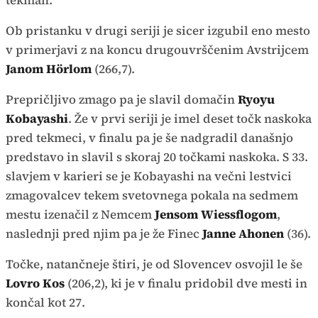
tekmah.
Ob pristanku v drugi seriji je sicer izgubil eno mesto
v primerjavi z na koncu drugouvrščenim Avstrijcem
Janom Hörlom
(266,7).
Prepričljivo zmago pa je slavil domačin
Ryoyu
Kobayashi
. Že v prvi seriji je imel deset točk naskoka
pred tekmeci, v finalu pa je še nadgradil današnjo
predstavo in slavil s skoraj 20 točkami naskoka. S 33.
slavjem v karieri se je Kobayashi na večni lestvici
zmagovalcev tekem svetovnega pokala na sedmem
mestu izenačil z Nemcem
Jensom Wiessflogom
,
naslednji pred njim pa je že Finec
Janne Ahonen
(36).
Točke, natančneje štiri, je od Slovencev osvojil le še
Lovro Kos
(206,2), ki je v finalu pridobil dve mesti in
končal kot 27.