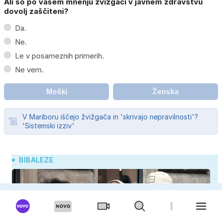
Ali so po vašem mnenju žvižgači v javnem zdravstvu
dovolj zaščiteni?
Da.
Ne.
Le v posameznih primerih.
Ne vem.
Moški
Ženska
V Mariboru iščejo žvižgača in 'skrivajo nepravilnosti'?
'Sistemski izziv'
BIBALEZE