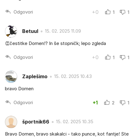
Odgovori
+0
1
1
Betuul
15. 02. 2025 11.09
👏čestitke Domen!? In še stopničk; lepo zgleda
Odgovori
+0
1
1
Zaplešimo
15. 02. 2025 10.43
bravo Domen
Odgovori
+1
2
1
športnik66
15. 02. 2025 10.35
Bravo Domen, bravo skakalci - tako punce, kot fantje! Ste