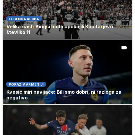
LEGENDA KLUBA
Velika čast: Kingsi bodo upokojili Kopitarjevo
številko 11
PORAZ V ARMENIJI
Kvesić miri navijače: Bili smo dobri, ni razloga za
negativo