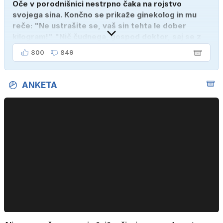
Oče v porodnišnici nestrpno čaka na rojstvo
svojega sina. Končno se prikaže ginekolog in mu
reče: "Ne ustrašite se, vaš sin tehta le dober
kilogram!" "Nič čudnega, gospod doktor, saj se z
ženo poznava šele tri mesece."
800
849
ANKETA