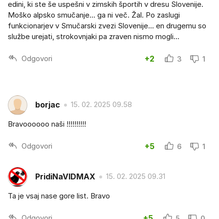
edini, ki ste še uspešni v zimskih športih v dresu Slovenije.
Moško alpsko smučanje... ga ni več. Žal. Po zaslugi
funkcionarjev v Smučarski zvezi Slovenije... en drugemu so
službe urejati, strokovnjaki pa zraven nismo mogli...
Odgovori
+2
3
1
borjac
15. 02. 2025 09.58
Bravoooooo naši !!!!!!!!!!
Odgovori
+5
6
1
PridiNaVIDMAX
15. 02. 2025 09.31
Ta je vsaj nase gore list. Bravo
Odgovori
+5
5
0