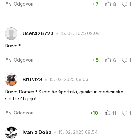
Odgovori
+7
8
1
User426723
15. 02. 2025 09.04
Bravo!!!
Odgovori
+5
6
1
Brus123
15. 02. 2025 09.03
Bravo Domen!! Samo še športniki, gasilci in medicinske
sestre štejejo!!
Odgovori
+10
11
1
ivan z Doba
15. 02. 2025 08.54