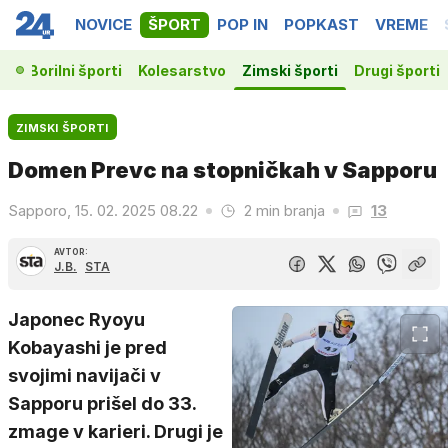
NOVICE
ŠPORT
POP IN
POPKAST
VREME
ka
Borilni športi
Kolesarstvo
Zimski športi
Drugi športi
ZIMSKI ŠPORTI
Domen Prevc na stopničkah v Sapporu
Sapporo, 15. 02. 2025 08.22
2 min branja
13
AVTOR:
J.B.
STA
Japonec Ryoyu
Kobayashi je pred
svojimi navijači v
Sapporu prišel do 33.
zmage v karieri. Drugi je