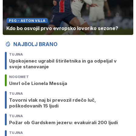
PSG - ASTON VILLA
Kdo bo osvojil prvo evropsko lovoriko sezone?
NAJBOLJ BRANO
TUJINA
Upokojenec ugrabil štiriletnika in ga odpeljal v
svoje stanovanje
NOGOMET
Umrl oče Lionela Messija
TUJINA
Tovorni vlak naj bi prevozil rdečo luč,
poškodovanih 15 ljudi
TUJINA
Požar ob Gardskem jezeru: evakuirali 200 ljudi
TUJINA