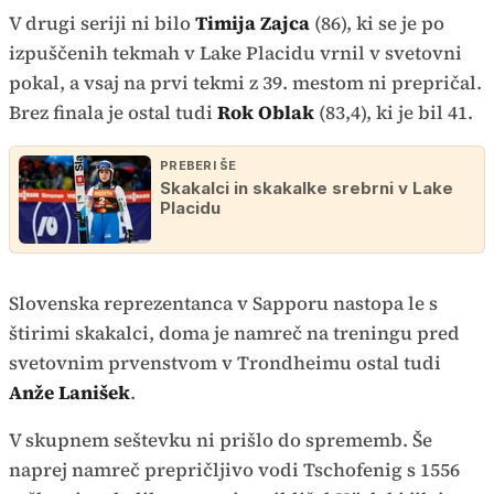
V drugi seriji ni bilo
Timija Zajca
(86), ki se je po
izpuščenih tekmah v Lake Placidu vrnil v svetovni
pokal, a vsaj na prvi tekmi z 39. mestom ni prepričal.
Brez finala je ostal tudi
Rok Oblak
(83,4), ki je bil 41.
PREBERI ŠE
Skakalci in skakalke srebrni v Lake
Placidu
Slovenska reprezentanca v Sapporu nastopa le s
štirimi skakalci, doma je namreč na treningu pred
svetovnim prvenstvom v Trondheimu ostal tudi
Anže Lanišek
.
V skupnem seštevku ni prišlo do sprememb. Še
naprej namreč prepričljivo vodi Tschofenig s 1556