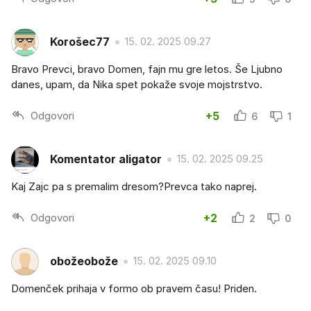
Korošec77
15. 02. 2025 09.27
Bravo Prevci, bravo Domen, fajn mu gre letos. Še Ljubno
danes, upam, da Nika spet pokaže svoje mojstrstvo.
Odgovori
+5
6
1
Komentator aligator
15. 02. 2025 09.25
Kaj Zajc pa s premalim dresom?Prevca tako naprej.
Odgovori
+2
2
0
obožeobože
15. 02. 2025 09.10
Domenček prihaja v formo ob pravem času! Priden.