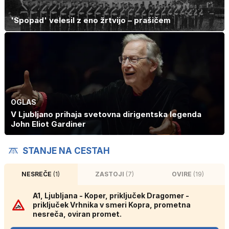
'Spopad' velesil z eno žrtvijo – prašičem
OGLAS
V Ljubljano prihaja svetovna dirigentska legenda
John Eliot Gardiner
STANJE NA CESTAH
NESREČE
(1)
ZASTOJI
(7)
OVIRE
(19)
A1, Ljubljana - Koper, priključek Dragomer -
priključek Vrhnika v smeri Kopra, prometna
nesreča, oviran promet.