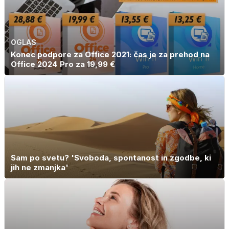
OGLAS
Konec podpore za Office 2021: čas je za prehod na
Office 2024 Pro za 19,99 €
Sam po svetu? 'Svoboda, spontanost in zgodbe, ki
jih ne zmanjka'