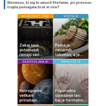
Slovencu, ki naj bi umoril Stefanie, pri prevozu
trupla pomagala brat in oče?
MOSKISVET.COM
VIZITA.SI
Zakaj novi
Polna je
avtomobili
nevarnih
nimajo več
toksinov, a jo
rezervne gume?
imamo vsi radi:
ZADOVOLJNA.SI
BIBALEZE.SI
to je najbolj
nezdrava riba, ki
jo mnogi redno
uživajo
Retrogradni
Poporodno
velikani
izpadanje las:
prinašajo
kaj je normalno
pomembne
in kako si