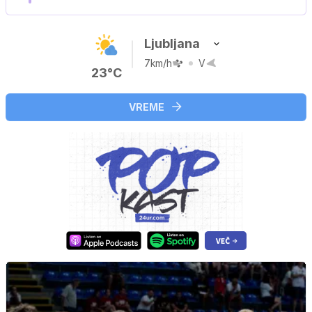
Ljubljana
7km/h
V
23°C
VREME