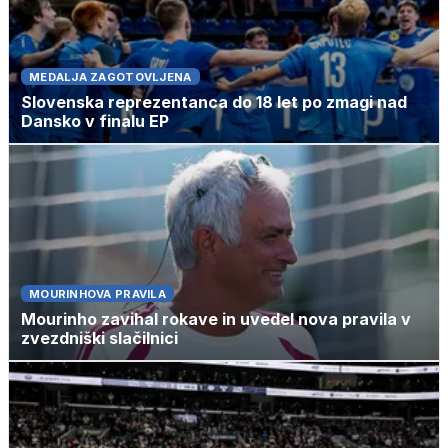
MEDALJA ZAGOTOVLJENA
Slovenska reprezentanca do 18 let po zmagi nad
Dansko v finalu EP
MOURINHOVA PRAVILA
Mourinho zavihal rokave in uvedel nova pravila v
zvezdniški slačilnici