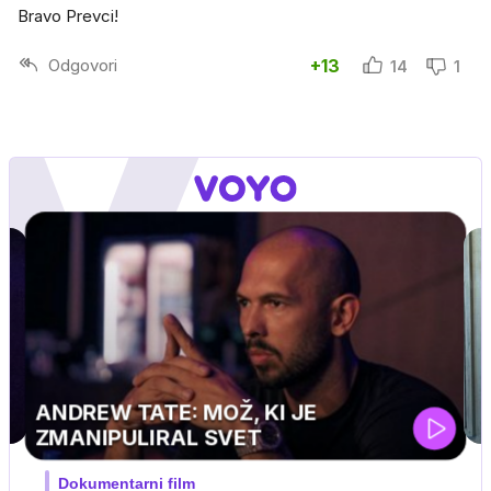
Bravo Prevci!
Odgovori
+13
14
1
MOJ PRIJATELJ PINGVIN
Film meseca / družinski, pustolovski