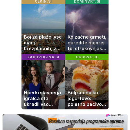
CEKIN.SI
DOMINVRT.SI
premike – kaj
pomagati
pomeni, da so
Saturn, Neptun
in Pluton hkrati
retrogradni?
Boj za plaže: vse
Ko začne grmeti,
manj
naredite najprej
brezplačnih, za
to: strokovnjaki
ležalnik in
opozarjajo na
ZADOVOLJNA.SI
OKUSNO.JE
senčnik tudi več
pogosto napako
kot 40 evrov
Hčerki slavnega
Bolj sočno kot
igralca sta
jogurtovo:
ukradli vso
poletno pecivo,
pozornost
ki vedno uspe