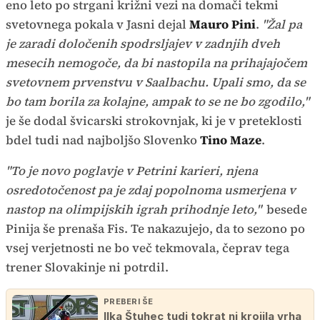
eno leto po strgani križni vezi na domači tekmi
svetovnega pokala v Jasni dejal
Mauro Pini
.
"Žal pa
je zaradi določenih spodrsljajev v zadnjih dveh
mesecih nemogoče, da bi nastopila na prihajajočem
svetovnem prvenstvu v Saalbachu. Upali smo, da se
bo tam borila za kolajne, ampak to se ne bo zgodilo,"
je še dodal švicarski strokovnjak, ki je v preteklosti
bdel tudi nad najboljšo Slovenko
Tino Maze
.
"To je novo poglavje v Petrini karieri, njena
osredotočenost pa je zdaj popolnoma usmerjena v
nastop na olimpijskih igrah prihodnje leto,"
besede
Pinija še prenaša Fis. Te nakazujejo, da to sezono po
vsej verjetnosti ne bo več tekmovala, čeprav tega
trener Slovakinje ni potrdil.
PREBERI ŠE
Ilka Štuhec tudi tokrat ni krojila vrha