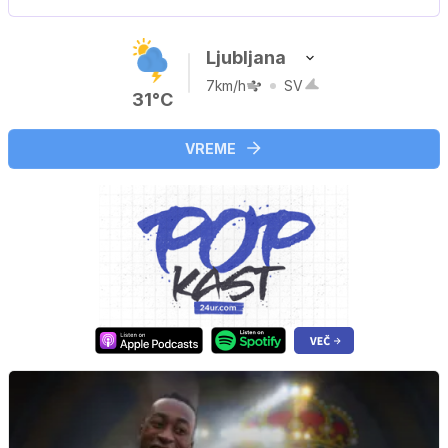
Ljubljana
7km/h
SV
31°C
VREME