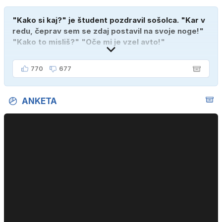
"Kako si kaj?" je študent pozdravil sošolca. "Kar v
redu, čeprav sem se zdaj postavil na svoje noge!"
"Kako to misliš?" "Oče mi je vzel avto!"
770
677
ANKETA