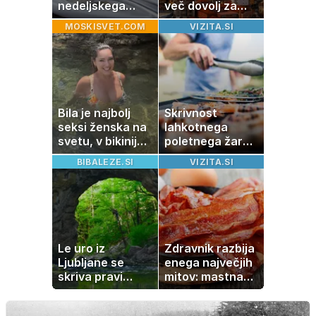
nedeljskega
več dovolj za
kosila: 8 sladic
nakup
MOSKISVET.COM
VIZITA.SI
brez peke, ki se
stanovanja
jih vsi veselijo
Bila je najbolj
Skrivnost
seksi ženska na
lahkotnega
svetu, v bikiniju
poletnega žara,
znova navdušila
po katerem ne
BIBALEZE.SI
VIZITA.SI
boste
potrebovali
popoldanskega
spanca
Le uro iz
Zdravnik razbija
Ljubljane se
enega največjih
skriva pravi
mitov: mastna
naravni čudež:
jetra ne
izlet, ki bo
nastanejo zaradi