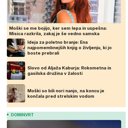
Moški se me bojijo, ker sem lepa in uspešna:
Misica razkrila, zakaj je še vedno samska
Ideja za poletno branje: Ena
najpomembnejših knjig o življenju, ki jo
boste prebrali
Slovo od Aljaža Kaburja: Rokometna in
gasilska družina v žalosti
Moški so bili nori nanjo, na koncu je
končala pred strelskim vodom
DOMINVRT