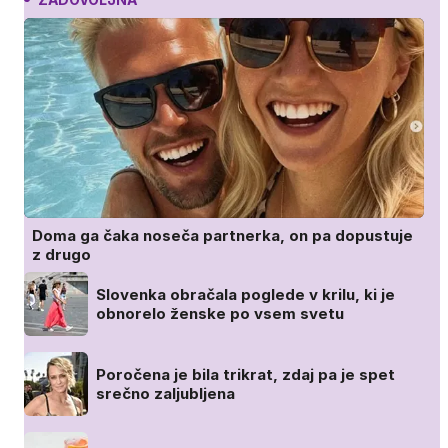
Doma ga čaka noseča partnerka, on pa dopustuje
z drugo
Slovenka obračala poglede v krilu, ki je
obnorelo ženske po vsem svetu
Poročena je bila trikrat, zdaj pa je spet
srečno zaljubljena