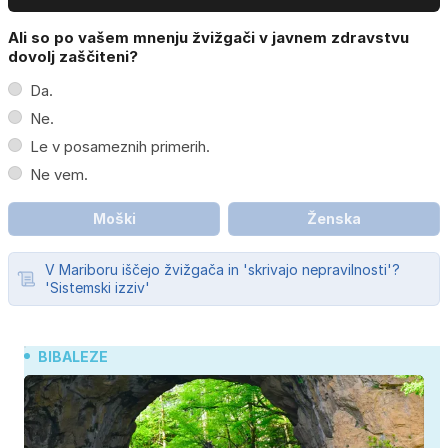
Ali so po vašem mnenju žvižgači v javnem zdravstvu
dovolj zaščiteni?
Da.
Ne.
Le v posameznih primerih.
Ne vem.
Moški
Ženska
V Mariboru iščejo žvižgača in 'skrivajo nepravilnosti'?
'Sistemski izziv'
BIBALEZE