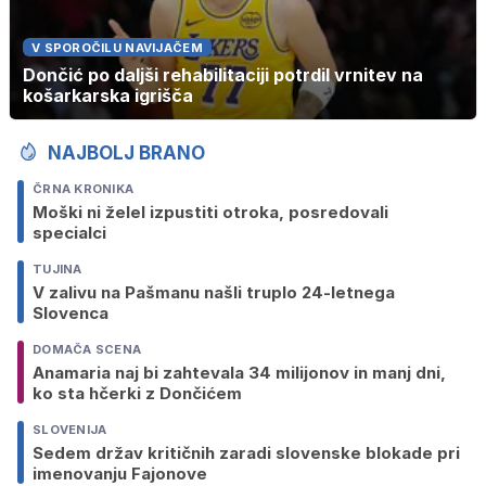
V SPOROČILU NAVIJAČEM
Dončić po daljši rehabilitaciji potrdil vrnitev na
košarkarska igrišča
NAJBOLJ BRANO
ČRNA KRONIKA
Moški ni želel izpustiti otroka, posredovali
specialci
TUJINA
V zalivu na Pašmanu našli truplo 24-letnega
Slovenca
DOMAČA SCENA
Anamaria naj bi zahtevala 34 milijonov in manj dni,
ko sta hčerki z Dončićem
SLOVENIJA
Sedem držav kritičnih zaradi slovenske blokade pri
imenovanju Fajonove