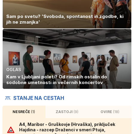
Sam po svetu? 'Svoboda, spontanost in zgodbe, ki
jih ne zmanjka'
OGLAS
Kam v Ljubljani poleti? Od rimskih ostalin do
sodobne umetnosti in večernih koncertov
STANJE NA CESTAH
NESREČE
(1)
ZASTOJI
(9)
OVIRE
(18)
A4, Maribor - Gruškovje (Hrvaška), priključek
Hajdina - razcep Draženci v smeri Ptuja,