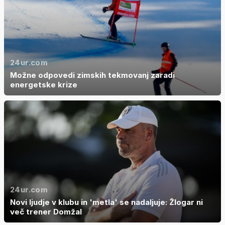
24ur.com
Možne odpovedi zimskih tekmovanj zaradi
energetske krize
24ur.com
Novi ljudje v klubu in 'metla' se nadaljuje: Žlogar ni
več trener Domžal