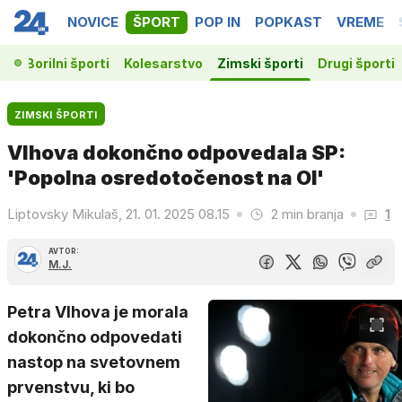
NOVICE
ŠPORT
POP IN
POPKAST
VREME
ka
Borilni športi
Kolesarstvo
Zimski športi
Drugi športi
ZIMSKI ŠPORTI
Vlhova dokončno odpovedala SP:
'Popolna osredotočenost na OI'
Liptovsky Mikulaš, 21. 01. 2025 08.15
2 min branja
1
AVTOR:
M.J.
Petra Vlhova je morala
dokončno odpovedati
nastop na svetovnem
prvenstvu, ki bo