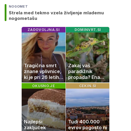
NOGOMET
Strela med tekmo vzela življenje mlademu
nogometašu
ZADOVOLJNA.SI
DOMINVRT.SI
Tragična smrt
Zakaj vaš
znane vplivnice,
paradižnik
ki je pri 26 letih
propada? Ena
izgubila boj z
napaka lahko
OKUSNO.JE
CEKIN.SI
boleznijo
uniči rastline –
tako jih rešite
Najlepši
Tudi 400.000
zaključek
evrov pogosto ni