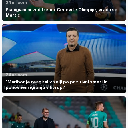
24ur.com
Pianigiani ni več trener Cedevite Olimpije, vrača se
Martić
24ur.com
'Maribor je reagiral v želji po pozitivni smeri in
ponovnem igranju v Evropi'