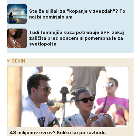
Ste že slišali za "kopanje v zvezdah"? To
naj bi pomirjalo um
Tudi temnejša koža potrebuje SPF: zakaj
zaščita pred soncem ni pomembna le za
svetlopolte
CEKIN
43 milijonov evrov? Koliko so po razhodu