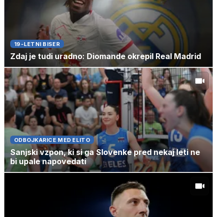
19-LETNI BISER
Zdaj je tudi uradno: Diomande okrepil Real Madrid
ODBOJKARICE MED ELITO
Sanjski vzpon, ki si ga Slovenke pred nekaj leti ne
bi upale napovedati