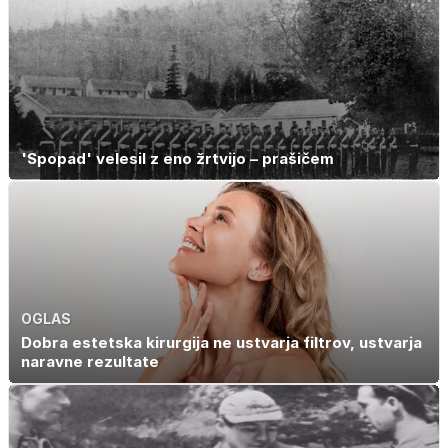
navdušil otroke
slanine, temveč
zaradi živila, ki
ga imamo vsi
radi
'Spopad' velesil z eno žrtvijo – prašičem
OGLAS
Dobra estetska kirurgija ne ustvarja filtrov, ustvarja
naravne rezultate