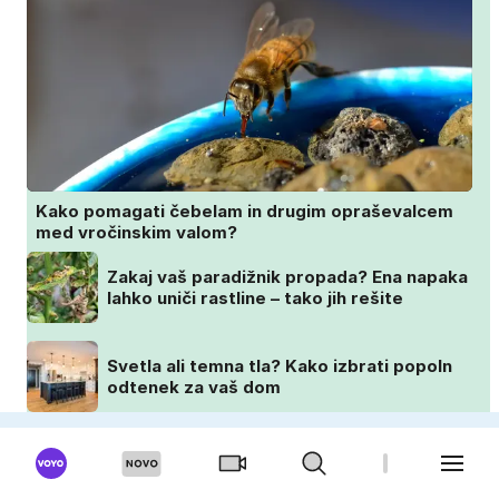
Kako pomagati čebelam in drugim opraševalcem
med vročinskim valom?
Zakaj vaš paradižnik propada? Ena napaka
lahko uniči rastline – tako jih rešite
Svetla ali temna tla? Kako izbrati popoln
odtenek za vaš dom
Posadite jih avgusta in cvetele bodo vse
do zime