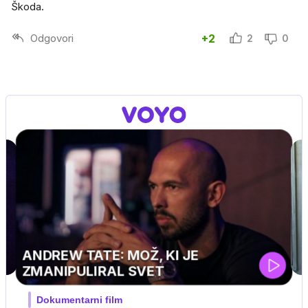
Škoda.
Odgovori
+2
2
0