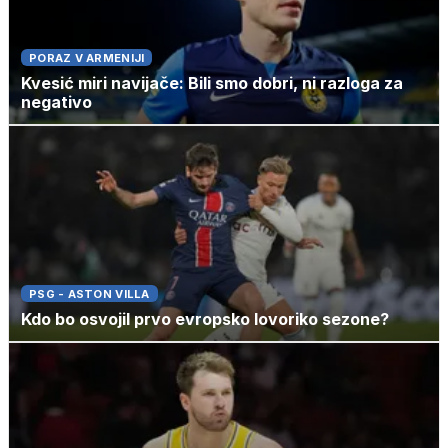
PORAZ V ARMENIJI
Kvesić miri navijače: Bili smo dobri, ni razloga za
negativo
PSG - ASTON VILLA
Kdo bo osvojil prvo evropsko lovoriko sezone?