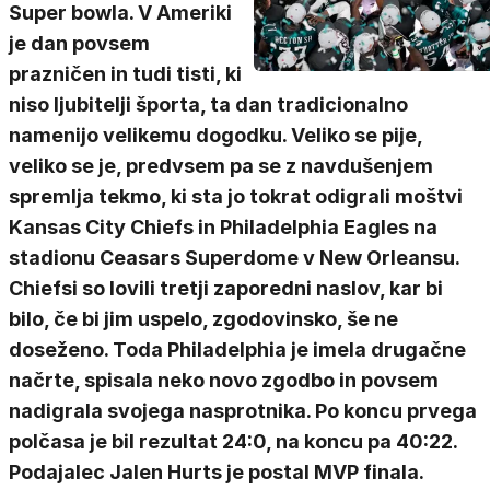
Super bowla. V Ameriki
je dan povsem
prazničen in tudi tisti, ki
niso ljubitelji športa, ta dan tradicionalno
namenijo velikemu dogodku. Veliko se pije,
veliko se je, predvsem pa se z navdušenjem
spremlja tekmo, ki sta jo tokrat odigrali moštvi
Kansas City Chiefs in Philadelphia Eagles na
stadionu Ceasars Superdome v New Orleansu.
Chiefsi so lovili tretji zaporedni naslov, kar bi
bilo, če bi jim uspelo, zgodovinsko, še ne
doseženo. Toda Philadelphia je imela drugačne
načrte, spisala neko novo zgodbo in povsem
nadigrala svojega nasprotnika. Po koncu prvega
polčasa je bil rezultat 24:0, na koncu pa 40:22.
Podajalec Jalen Hurts je postal MVP finala.