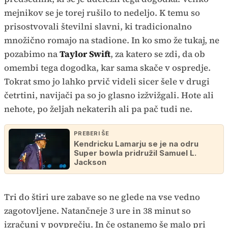
mejnikov se je torej rušilo to nedeljo. K temu so
prisostvovali številni slavni, ki tradicionalno
množično romajo na stadione. In ko smo že tukaj, ne
pozabimo na
Taylor Swift
, za katero se zdi, da ob
omembi tega dogodka, kar sama skače v ospredje.
Tokrat smo jo lahko prvič videli sicer šele v drugi
četrtini, navijači pa so jo glasno izžvižgali. Hote ali
nehote, po željah nekaterih ali pa pač tudi ne.
PREBERI ŠE
Kendricku Lamarju se je na odru
Super bowla pridružil Samuel L.
Jackson
Tri do štiri ure zabave so ne glede na vse vedno
zagotovljene. Natančneje 3 ure in 38 minut so
izračuni v povprečju. In če ostanemo še malo pri