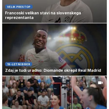
VELIK PRESTOP
Francoski velikan stavi na slovenskega
reprezentanta
19-LETNI BISER
Zdaj je tudi uradno: Diomande okrepil Real Madrid