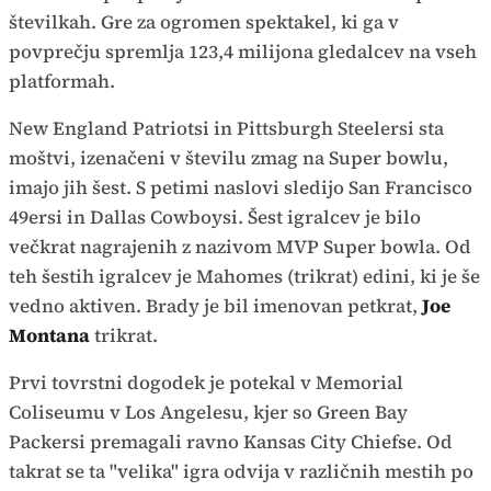
številkah. Gre za ogromen spektakel, ki ga v
povprečju spremlja 123,4 milijona gledalcev na vseh
platformah.
New England Patriotsi in Pittsburgh Steelersi sta
moštvi, izenačeni v številu zmag na Super bowlu,
imajo jih šest. S petimi naslovi sledijo San Francisco
49ersi in Dallas Cowboysi. Šest igralcev je bilo
večkrat nagrajenih z nazivom MVP Super bowla. Od
teh šestih igralcev je Mahomes (trikrat) edini, ki je še
vedno aktiven. Brady je bil imenovan petkrat,
Joe
Montana
trikrat.
Prvi tovrstni dogodek je potekal v Memorial
Coliseumu v Los Angelesu, kjer so Green Bay
Packersi premagali ravno Kansas City Chiefse. Od
takrat se ta "velika" igra odvija v različnih mestih po