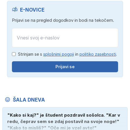
E-NOVICE
Prijavi se na pregled dogodkov in bodi na tekočem.
Strinjam se s
splošnimi pogoji
in
politiko zasebnosti
.
Prijavi se
ŠALA DNEVA
"Kako si kaj?" je študent pozdravil sošolca. "Kar v
redu, čeprav sem se zdaj postavil na svoje noge!"
"Kako to misliš?" "Oče mi je vzel avto!"