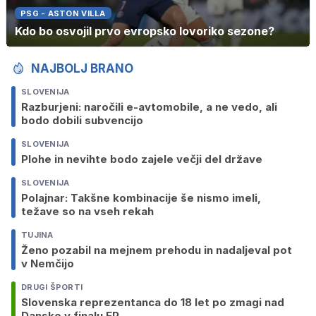
PSG - ASTON VILLA
Kdo bo osvojil prvo evropsko lovoriko sezone?
NAJBOLJ BRANO
SLOVENIJA
Razburjeni: naročili e-avtomobile, a ne vedo, ali
bodo dobili subvencijo
SLOVENIJA
Plohe in nevihte bodo zajele večji del države
SLOVENIJA
Polajnar: Takšne kombinacije še nismo imeli,
težave so na vseh rekah
TUJINA
Ženo pozabil na mejnem prehodu in nadaljeval pot
v Nemčijo
DRUGI ŠPORTI
Slovenska reprezentanca do 18 let po zmagi nad
Dansko v finalu EP