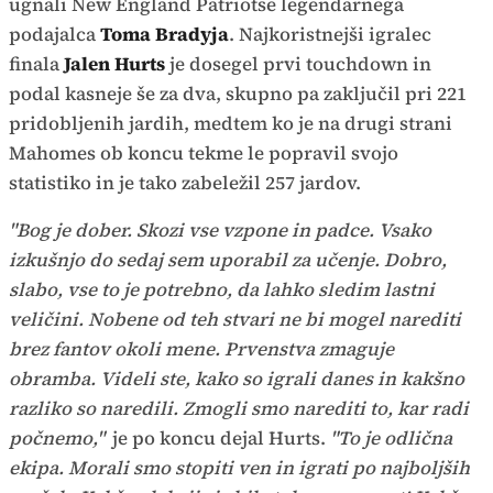
ugnali New England Patriotse legendarnega
podajalca
Toma Bradyja
. Najkoristnejši igralec
finala
Jalen Hurts
je dosegel prvi touchdown in
podal kasneje še za dva, skupno pa zaključil pri 221
pridobljenih jardih, medtem ko je na drugi strani
Mahomes ob koncu tekme le popravil svojo
statistiko in je tako zabeležil 257 jardov.
"Bog je dober. Skozi vse vzpone in padce. Vsako
izkušnjo do sedaj sem uporabil za učenje. Dobro,
slabo, vse to je potrebno, da lahko sledim lastni
veličini. Nobene od teh stvari ne bi mogel narediti
brez fantov okoli mene. Prvenstva zmaguje
obramba. Videli ste, kako so igrali danes in kakšno
razliko so naredili. Zmogli smo narediti to, kar radi
počnemo,"
je po koncu dejal Hurts.
"To je odlična
ekipa. Morali smo stopiti ven in igrati po najboljših