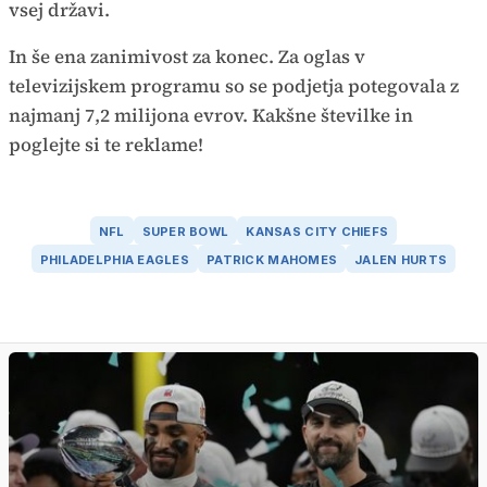
vsej državi.
In še ena zanimivost za konec. Za oglas v
televizijskem programu so se podjetja potegovala z
najmanj 7,2 milijona evrov. Kakšne številke in
poglejte si te reklame!
NFL
SUPER BOWL
KANSAS CITY CHIEFS
PHILADELPHIA EAGLES
PATRICK MAHOMES
JALEN HURTS