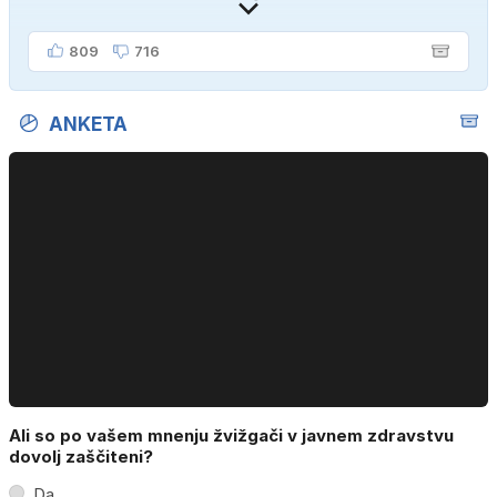
809
716
ANKETA
Ali so po vašem mnenju žvižgači v javnem zdravstvu
dovolj zaščiteni?
Da.