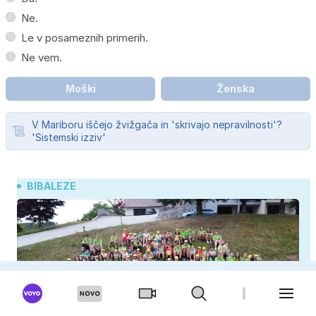
Ne.
Le v posameznih primerih.
Ne vem.
Moški
Ženska
V Mariboru iščejo žvižgača in 'skrivajo nepravilnosti'?
'Sistemski izziv'
BIBALEZE