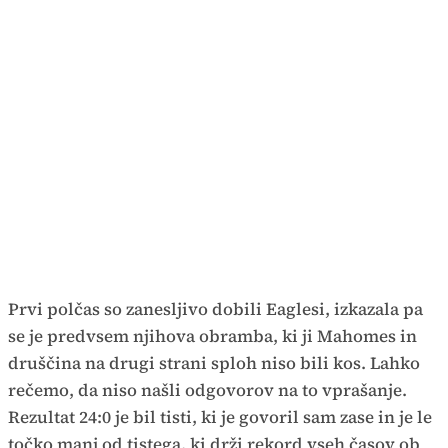
Prvi polčas so zanesljivo dobili Eaglesi, izkazala pa
se je predvsem njihova obramba, ki ji Mahomes in
druščina na drugi strani sploh niso bili kos. Lahko
rečemo, da niso našli odgovorov na to vprašanje.
Rezultat 24:0 je bil tisti, ki je govoril sam zase in je le
točko manj od tistega, ki drži rekord vseh časov ob