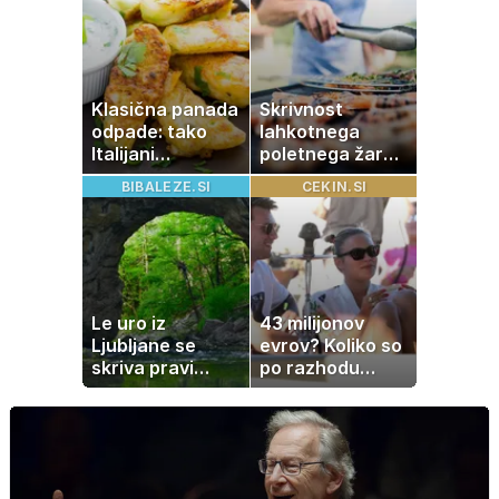
vedno samska
Klasična panada
Skrivnost
odpade: tako
lahkotnega
Italijani
poletnega žara,
pripravijo
po katerem ne
BIBALEZE.SI
CEKIN.SI
slastne ocvrte
boste
bučke
potrebovali
popoldanskega
spanca
Le uro iz
43 milijonov
Ljubljane se
evrov? Koliko so
skriva pravi
po razhodu
naravni čudež:
zahtevale ali
izlet, ki bo
prejele
navdušil otroke
partnerice
športnih
zvezdnikov