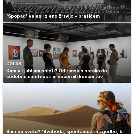
'Spopad' velesil z eno žrtvijo – prašičem
OGLAS
Kam v Ljubljani poleti? Od rimskih ostalin do
sodobne umetnosti in večernih koncertov
Sam po svetu? 'Svoboda, spontanost in zgodbe, ki