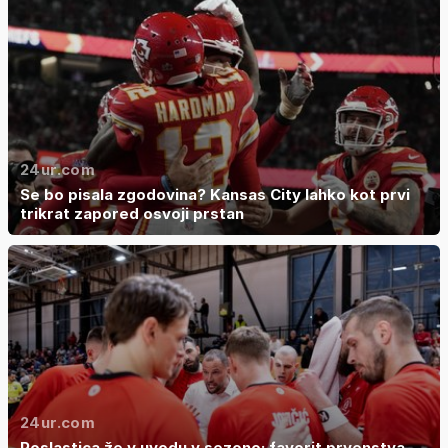
24ur.com
Se bo pisala zgodovina? Kansas City lahko kot prvi
trikrat zapored osvoji prstan
24ur.com
Poslastica že v uvodu v sezono: favorit prvenstva