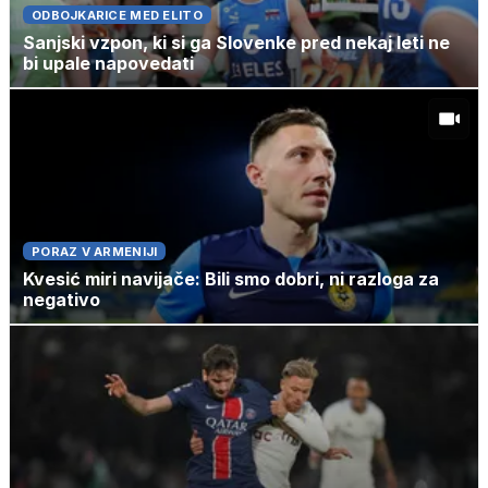
ODBOJKARICE MED ELITO
Sanjski vzpon, ki si ga Slovenke pred nekaj leti ne
bi upale napovedati
PORAZ V ARMENIJI
Kvesić miri navijače: Bili smo dobri, ni razloga za
negativo