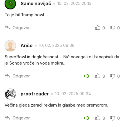
Samo navijač
10. 02. 2025 20.13
To je bil Trump bowl.
Odgovori
0
0
Ančo
10. 02. 2025 09.38
SuperBowl in dogločasnost... Nič novega kot bi napisali da
je Sonce vroče in voda mokra...
Odgovori
+3
3
0
proofreader
10. 02. 2025 09.34
Večina gleda zaradi reklam in glasbe med premorom.
Odgovori
+3
3
0