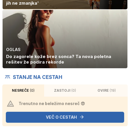
jih ne zmanjka'
OGLAS
Do zagorele kože brez sonca? Ta nova poletna
rešitev že podira rekorde
STANJE NA CESTAH
NESREČE
(0)
ZASTOJI
(0)
OVIRE
(19)
Trenutno ne beležimo nesreč 😎
VEČ O CESTAH