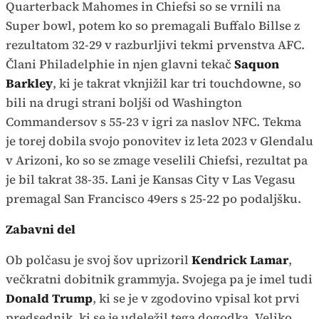
Quarterback
Mahomes in Chiefsi so se vrnili na
Super bowl, potem ko so premagali Buffalo Billse z
rezultatom 32-29 v razburljivi tekmi prvenstva AFC.
Člani Philadelphie in njen glavni tekač
Saquon
Barkley
, ki je takrat vknjižil kar tri touchdowne, so
bili na drugi strani boljši od Washington
Commandersov s 55-23 v igri za naslov NFC. Tekma
je torej dobila svojo ponovitev iz leta 2023 v Glendalu
v Arizoni, ko so se zmage veselili Chiefsi, rezultat pa
je bil takrat 38-35. Lani je Kansas City v Las Vegasu
premagal San Francisco 49ers s 25-22 po podaljšku.
Zabavni del
Ob polčasu je svoj šov uprizoril
Kendrick Lamar
,
večkratni dobitnik grammyja. Svojega pa je imel tudi
Donald Trump
, ki se je v zgodovino vpisal kot prvi
predsednik, ki se je udeležil tega dogodka. Veliko