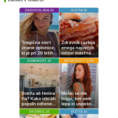
ZADOVOLJNA.SI
VIZITA.SI
Tragična smrt
Zdravnik razbija
znane vplivnice,
enega največjih
ki je pri 26 letih
mitov: mastna
izgubila boj z
jetra ne
DOMINVRT.SI
MOSKISVET.COM
boleznijo
nastanejo zaradi
slanine, temveč
zaradi živila, ki
ga imamo vsi
radi
Svetla ali temna
Moški se me
tla? Kako izbrati
bojijo, ker sem
popoln odtenek
lepa in uspešna:
za vaš dom
Misica razkrila,
OKUSNO.JE
VIZITA.SI
zakaj je še