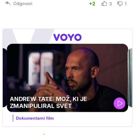
Odgovori
+2
3
1
MOJ PRIJATELJ PINGVIN
Film meseca / družinski, pustolovski