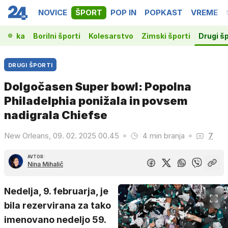
NOVICE
ŠPORT
POP IN
POPKAST
VREME
ošarka
Borilni športi
Kolesarstvo
Zimski športi
Drugi šp
DRUGI ŠPORTI
Dolgočasen Super bowl: Popolna
Philadelphia ponižala in povsem
nadigrala Chiefse
New Orleans, 09. 02. 2025 00.45
4 min branja
7
AVTOR:
Nina Mihalič
Nedelja, 9. februarja, je
bila rezervirana za tako
imenovano nedeljo 59.