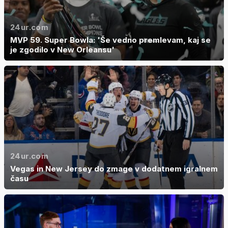
24ur.com
MVP 59. Super Bowla: 'Še vedno premlevam, kaj se
je zgodilo v New Orleansu'
24ur.com
Vegas in New Jersey do zmage v dodatnem igralnem
času