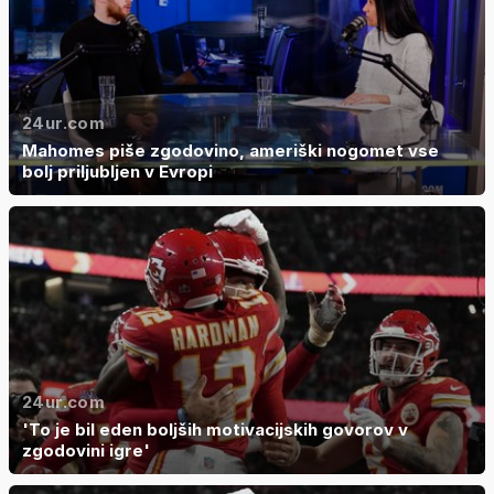
24ur.com
Mahomes piše zgodovino, ameriški nogomet vse
bolj priljubljen v Evropi
24ur.com
'To je bil eden boljših motivacijskih govorov v
zgodovini igre'