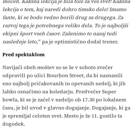
močeh. Kakšna lekcija je bila tole za ves svet! Kakšna
lekcija o tem, kaj naredi dobro timsko delo! Imamo
fante, ki se bodo vedno borili drug za drugega. Za
razvoj tega je potrebnega veliko dela. To je najboljši
ekipni šport vseh časov. Zaženimo to nazaj tudi
naslednje leto,"
pa je optimistično dodal trener.
Pred spektaklom
Navijači obeh moštev so se že v soboto zvečer
odpravili po ulici Bourbon Street, da bi naznanili
eno najbolj pričakovanih in opevanih nedelj, ki jih
lahko označimo na koledarju. Predvečer Super
bowla, ki se je začel v nedeljo ob 17.30 po lokalnem
času, je bil uvod v glavno dogajanje. Dogajanje, ki ga
je spremljal celoten svet. Mesto je že 11. gostilo ta
dogodek.