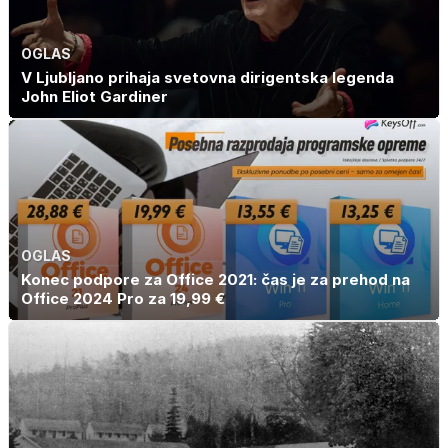
OGLAS
V Ljubljano prihaja svetovna dirigentska legenda
John Eliot Gardiner
OGLAS
Konec podpore za Office 2021: čas je za prehod na
Office 2024 Pro za 19,99 €