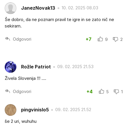
JanezNovak13
10. 02. 2025 08.03
Še dobro, da ne poznam pravil te igre in se zato nič ne
sekiram.
Odgovori
+7
9
2
Rožle Patriot
09. 02. 2025 21.53
Živela Slovenija !!! ....
Odgovori
+4
5
1
pingvinislo5
09. 02. 2025 21.52
še 2 uri, wuhuhu