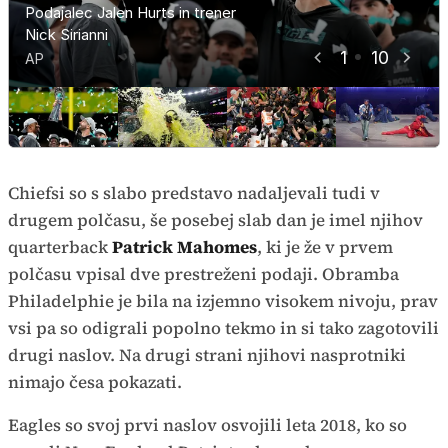
Podajalec Jalen Hurts in trener
Kendrick Lamar in gostja večera
Nick Sirianni
SZA
1
10
NFL
NFL
NFL
Super bowl
Super bowl
Super bowl
Super bowl
Super bowl
AP
Profimedia
AP
AP
AP
AP
AP
AP
AP
AP
Chiefsi so s slabo predstavo nadaljevali tudi v
drugem polčasu, še posebej slab dan je imel njihov
quarterback
Patrick Mahomes
, ki je že v prvem
polčasu vpisal dve prestreženi podaji. Obramba
Philadelphie je bila na izjemno visokem nivoju, prav
vsi pa so odigrali popolno tekmo in si tako zagotovili
drugi naslov. Na drugi strani njihovi nasprotniki
nimajo česa pokazati.
Eagles so svoj prvi naslov osvojili leta 2018, ko so