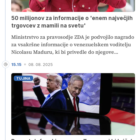
50 milijonov za informacije o 'enem največjih
trgovcev z mamili na svetu'
Ministrstvo za pravosodje ZDA je podvojilo nagrado
za vsakršne informacije o venezuelskem voditelju
Nicolasu Maduru, ki bi privedle do njegove
aretacije. Nagrada za informacije o Maduru, ki ga
15.15
08. 08. 2025
ZDA obtožujejo trgovine z drogami in
narkoterorizma, zdaj znaša 50 milijonov dolarjev
TUJINA
(43 milijonov evrov).