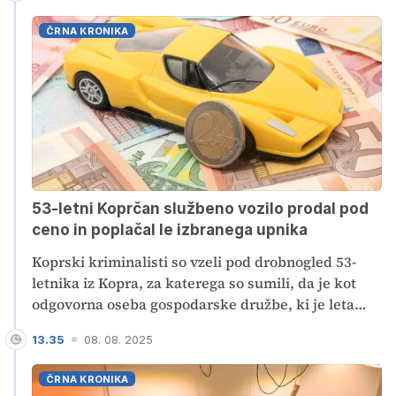
vezala do leta 2030.
ČRNA KRONIKA
53-letni Koprčan službeno vozilo prodal pod
ceno in poplačal le izbranega upnika
Koprski kriminalisti so vzeli pod drobnogled 53-
letnika iz Kopra, za katerega so sumili, da je kot
odgovorna oseba gospodarske družbe, ki je leta
2020 šla v stečaj, oškodoval več upnikov. Ugotovili
13.35
08. 08. 2025
so, da je službeno vozilo občutno pod ceno prodal
povezani družbi, s kupnino pa preko kompenzacije
ČRNA KRONIKA
poplačal le izbranega upnika. Gospodarsko družbo