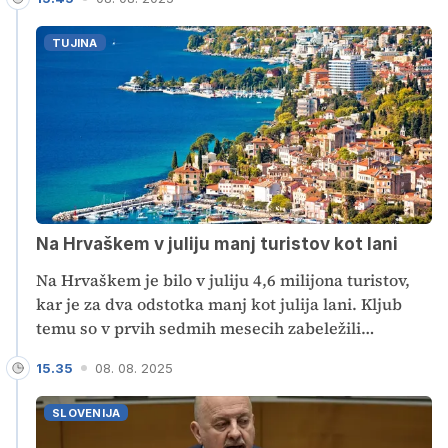
bolnišnico v Splitu. Ob tem velja opozoriti, da so
takšni izleti za ranljive skupine lahko zelo naporni
TUJINA
in celo nevarni.
Na Hrvaškem v juliju manj turistov kot lani
Na Hrvaškem je bilo v juliju 4,6 milijona turistov,
kar je za dva odstotka manj kot julija lani. Kljub
temu so v prvih sedmih mesecih zabeležili
dvoodstotno rast števila gostov in nočitev v
15.35
08. 08. 2025
primerjavi z enakim obdobjem lani. Bilo jih je 12,2
milijona. Trenutno je na Hrvaškem več kot milijon
SLOVENIJA
turistov, je sporočila Hrvaška turistična skupnost.