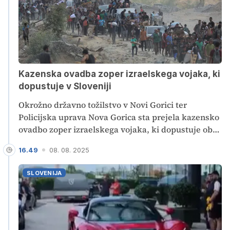
Kazenska ovadba zoper izraelskega vojaka, ki
dopustuje v Sloveniji
Okrožno državno tožilstvo v Novi Gorici ter
Policijska uprava Nova Gorica sta prejela kazensko
ovadbo zoper izraelskega vojaka, ki dopustuje ob
reki Soči. Iz prejetih informacij in dokazov naj bi
16.49
08. 08. 2025
izhajalo, da je bil vojak s svojo brigado dejaven v
Gazi.
SLOVENIJA