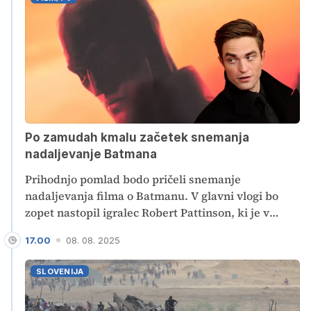
Hrvaške se lahko temperature povzpnejo tudi do
40 stopinj Celzija. Enako velja tudi za naše sosede
na drugi strani, vročinski val bo v primež stisnil
tudi Apeninski polotok. Daljše obdobje stabilnega
in jasnega vremena se je začelo tudi pri nas.
Po zamudah kmalu začetek snemanja
nadaljevanje Batmana
Prihodnjo pomlad bodo pričeli snemanje
nadaljevanja filma o Batmanu. V glavni vlogi bo
zopet nastopil igralec Robert Pattinson, ki je v
zadnjem letu sodeloval tudi pri filmih Odiseja
17.00
08. 08. 2025
režiserja Christopherja Nolana in tretjega dela
Dune v režiji Denisa Villeneuva. V kinematografih
SLOVENIJA
bo film na sporedu oktobra 2027.