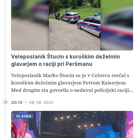
Veleposlanik Štucin s koroškim deželnim
glavarjem o raciji pri Peršmanu
Veleposlanik Marko Štucin se je v Celovcu srečal s
koroškim deželnim glavarjem Petrom Kaiserjem.
Med drugim sta govorila o nedavni policijski raciji
na študentskem antifašističnem taboru pri
20.13
08. 08. 2025
Peršmanovi domačiji. Obenem je potekal prvi
sestanek posebne komisije avstrijskega notranjega
GLASBA
ministrstva za obravnavo tega incidenta.