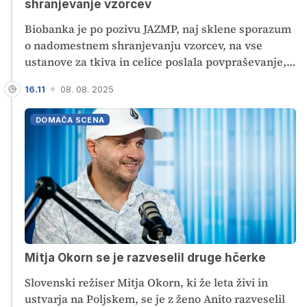
shranjevanje vzorcev
Biobanka je po pozivu JAZMP, naj sklene sporazum
o nadomestnem shranjevanju vzorcev, na vse
ustanove za tkiva in celice poslala povpraševanje,
je navedel stečajni upravitelj Biobanke Matej
16.11
08. 08. 2025
Žunič. Pojasnil je še, da je bilo v stečajnem
postopku prijavljenih za približno 45,2 milijona
DOMAČA SCENA
evrov terjatev, a gre večinoma za pogojne terjatve.
Mitja Okorn se je razveselil druge hčerke
Slovenski režiser Mitja Okorn, ki že leta živi in
ustvarja na Poljskem, se je z ženo Anito razveselil