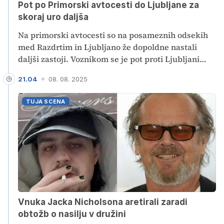
Pot po Primorski avtocesti do Ljubljane za
skoraj uro daljša
Na primorski avtocesti so na posameznih odsekih
med Razdrtim in Ljubljano že dopoldne nastali
daljši zastoji. Voznikom se je pot proti Ljubljani
podaljšala tudi za eno uro. Že dopoldan se je pred
21.04
08. 08. 2025
počivališčem Lom namreč zgodilo trčenje petih
vozil.
TUJA SCENA
Vnuka Jacka Nicholsona aretirali zaradi
obtožb o nasilju v družini