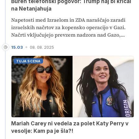
Buren telefonski pogovor: Trump naj bi kričal
na Netanjahuja
Napetosti med Izraelom in ZDA naraščajo zaradi
izraelskih načrtov za kopensko operacijo v Gazi.
Načrti vključujejo prevzem nadzora nad Gazo,
reševanje talcev in povečanje humanitarne pomoči.
15.03
08. 08. 2025
Po poročanju ameriških medijev naj bi izraelski
načrti sprožili buren klic med izraelskim
TUJA SCENA
premierjem Benjaminom Netanjahujem in
predsednikom ZDA Donaldom Trumpom.
Mariah Carey ni vedela za polet Katy Perry v
vesolje: Kam pa je šla?!