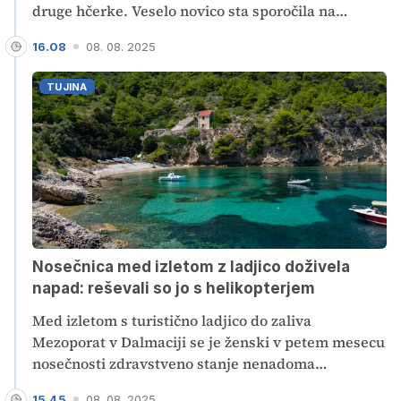
druge hčerke. Veselo novico sta sporočila na
družbenem omrežju, kjer sta razkrila, da sta
16.08
08. 08. 2025
drugorojenko poimenovala Sofia Anna Okorn.
Deklica je na svet prijokala že 27. julija, družina pa
TUJINA
je v tem času uživala v zasebnosti.
Nosečnica med izletom z ladjico doživela
napad: reševali so jo s helikopterjem
Med izletom s turistično ladjico do zaliva
Mezoporat v Dalmaciji se je ženski v petem mesecu
nosečnosti zdravstveno stanje nenadoma
poslabšalo. S helikopterjem so jo morali odpeljati v
15.45
08. 08. 2025