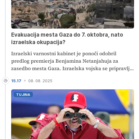
Evakuacija mesta Gaza do 7. oktobra, nato
izraelska okupacija?
Izraelski varnostni kabinet je ponoči odobril
predlog premierja Benjamina Netanjahuja za
zasedbo mesta Gaza. Izraelska vojska se pripravlja
na prevzem nadzora nad mestom, hkrati pa naj bi
15.17
08. 08. 2025
delila humanitarno pomoč civilnemu prebivalstvu
zunaj bojnih območij, so po poročanju tujih
TUJINA
tiskovnih agencij sporočili iz Netanjahujevega
urada. Več svetovnih politikov je napovedi
obsodilo, tudi slovenska zunanja ministrica Tanja
Fajon. Vsak takšen poskus bi po njenih besedah še
dodatno poslabšal že tako nevzdržne humanitarne
razmere v opustošeni enklavi.