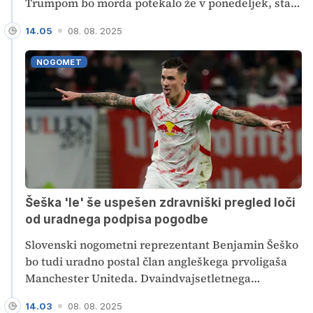
Trumpom bo morda potekalo že v ponedeljek, sta
za ameriško televizijo Fox News dejala
14.05
08. 08. 2025
neimenovana vira. Dolgo pričakovan sestanek bo
po navedbah vira ruske tiskovne agencije Tass
NOGOMET
potekal zunaj Evrope. Putin je v četrtek kot
možnost omenil Združene arabske emirate. Sicer se
izteka tudi desetdnevni rok za dosego premirja v
Ukrajini, ki ga je Trump dal Putinu.
Šeška 'le' še uspešen zdravniški pregled loči
od uradnega podpisa pogodbe
Slovenski nogometni reprezentant Benjamin Šeško
bo tudi uradno postal član angleškega prvoligaša
Manchester Uniteda. Dvaindvajsetletnega
napadalca čaka še zdravniški pregled in nato
14.03
08. 08. 2025
podpis pogodbe, ki ga bo s klubom z Old Trafforda