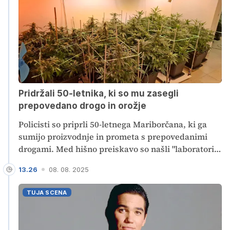
je nato izbrisal iz registra in ostale upnike pustil
praznih rok. Grozi mu do pet let zapora.
Pridržali 50-letnika, ki so mu zasegli
prepovedano drogo in orožje
Policisti so priprli 50-letnega Mariborčana, ki ga
sumijo proizvodnje in prometa s prepovedanimi
drogami. Med hišno preiskavo so našli "laboratorij"
za gojenje prepovedane droge konoplje, zasegli so
13.26
08. 08. 2025
58 sadik ter avtomatsko puško, naboje in dva kosa
eksplozivnih sredstev. Zoper moškega bodo podali
TUJA SCENA
kazensko ovadbo.