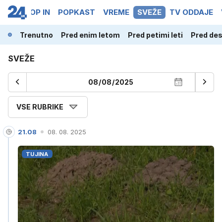
PORT
POP IN
POPKAST
VREME
SVEŽE
TV ODDAJE
Trenutno
Pred enim letom
Pred petimi leti
Pred des
SVEŽE
VSE RUBRIKE
21.08
08. 08. 2025
TUJINA