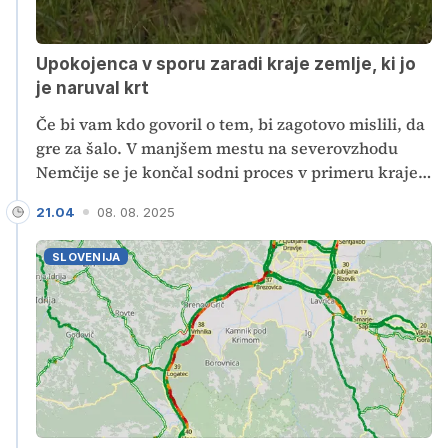
Upokojenca v sporu zaradi kraje zemlje, ki jo
je naruval krt
Če bi vam kdo govoril o tem, bi zagotovo mislili, da
gre za šalo. V manjšem mestu na severovzhodu
Nemčije se je končal sodni proces v primeru kraje
krtine. Prav ste slišali – krtine. Obtoženi storilec je
21.04
08. 08. 2025
lani s travnika kradel zemljo, ki so jo naruvali krti.
Pri tem ga je zalotil kmet, lastnik travnika. Med
SLOVENIJA
upokojencema je izbruhnil prepir in se kmalu
zaostril. Tat je na njegovo nesrečo napadel kmeta,
sicer trenerja borilnih veščin. Tat za napad ni bil
obsojen, mu je pa sodišče naložilo globo za krajo
krtine.