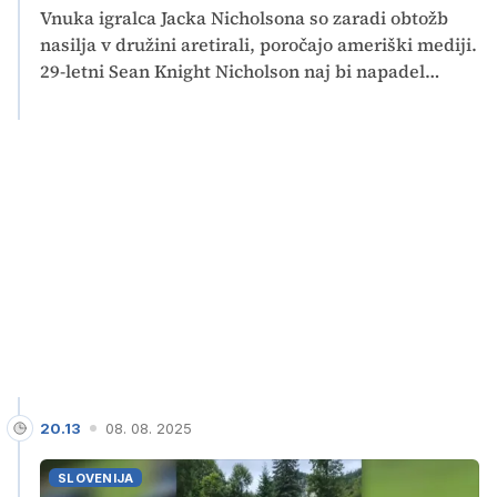
Vnuka igralca Jacka Nicholsona so zaradi obtožb
nasilja v družini aretirali, poročajo ameriški mediji.
29-letni Sean Knight Nicholson naj bi napadel
žensko, za katero pa ni povsem jasno, v kakšnem
razmerju je z glasbenim producentom.
Zvezdnikovega vnuka so po plačilu varščine v višini
43.000 evrov izpustili iz pripora.
20.13
08. 08. 2025
SLOVENIJA