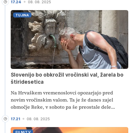
17.24
08. 08. 2025
naprej klical na 113. Moški tudi po večkratnih
opozorilih, izdanem plačilnem nalogu in žaljenju
TUJINA
policistov ni odnehal, zato so ga pridržali.
Slovenijo bo obkrožil vročinski val, žarela bo
štiridesetica
Na Hrvaškem vremenoslovci opozarjajo pred
novim vročinskim valom. Ta je že danes zajel
območje Reke, v soboto pa še preostale dele
države. Temperature bodo v naslednjih dneh po
17.21
08. 08. 2025
napovedih dosegale do 37 stopinj Celzija, na
območju Knina tudi stopinjo ali dve več. V delih
FILM/TV