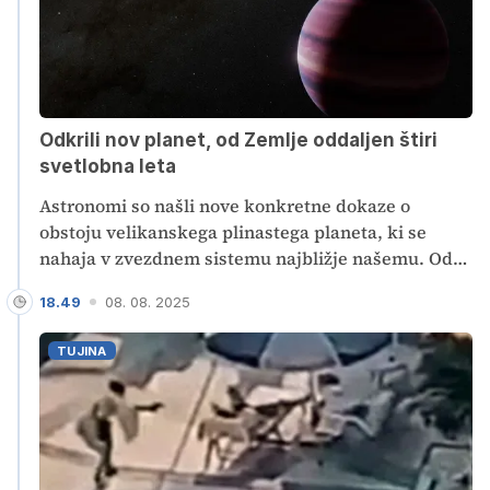
Odkrili nov planet, od Zemlje oddaljen štiri
svetlobna leta
Astronomi so našli nove konkretne dokaze o
obstoju velikanskega plinastega planeta, ki se
nahaja v zvezdnem sistemu najbližje našemu. Od
Zemlje je planet oddaljen štiri svetlobna leta in pol
18.49
08. 08. 2025
in naj bi bil bližnji sosed našega Osončja. Prav tako
bi lahko imel lune, na katerih je mogoče življenje.
TUJINA