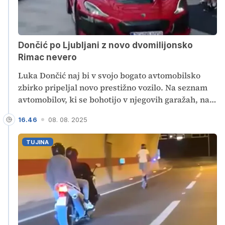
Dončić po Ljubljani z novo dvomilijonsko
Rimac nevero
Luka Dončić naj bi v svojo bogato avtomobilsko
zbirko pripeljal novo prestižno vozilo. Na seznam
avtomobilov, ki se bohotijo v njegovih garažah, naj
bi dodal električni hiperavtomobil Rimac Nevera,
16.46
08. 08. 2025
ki je vreden okoli dva milijona evrov.
TUJINA