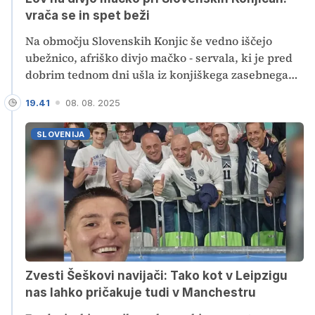
vrača se in spet beži
Na območju Slovenskih Konjic še vedno iščejo
ubežnico, afriško divjo mačko - servala, ki je pred
dobrim tednom dni ušla iz konjiškega zasebnega
živalskega vrta. Tam imajo skupaj z iskano mačko
19.41
08. 08. 2025
tri servale, in to je prvi pobeg. Poudarjajo, da žival
ni nevarna, običajno takšne mačke tehtajo okoli 18
SLOVENIJA
kilogramov, v naravnem okolju pa se prehranjujejo
z glodalci. Zakaj je sploh pobegnila in kako teče
iskalna akcija?
Zvesti Šeškovi navijači: Tako kot v Leipzigu
nas lahko pričakuje tudi v Manchestru