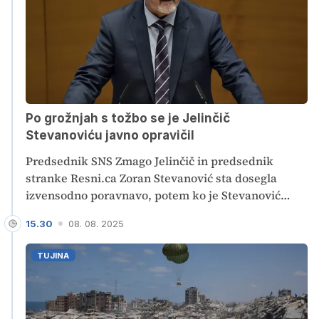
Po grožnjah s tožbo se je Jelinčič
Stevanoviću javno opravičil
Predsednik SNS Zmago Jelinčič in predsednik
stranke Resni.ca Zoran Stevanović sta dosegla
izvensodno poravnavo, potem ko je Stevanović
Jelinčiču zagrozil s tožbo zaradi več javnih izjav.
15.30
08. 08. 2025
Jelinčič se je Stevanoviću na Facebooku javno
opravičil za "neresnične in žaljive izjave".
TUJINA