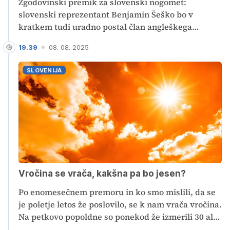
Zgodovinski premik za slovenski nogomet:
slovenski reprezentant Benjamin Šeško bo v
kratkem tudi uradno postal član angleškega
prvoligaša Manchester Uniteda. In nikjer niso bolj
19.39
08. 08. 2025
ponosni na Benjamina Šeška kot v njegovih
domačih Radečah. "Skromen, preprost in delaven
SLOVENIJA
fant, ki se kljub uspehom ni spremenil." S temi
besedami Šeška opisujejo krajani Radeč, ki se že
veselijo, da bo eden od nizkocenovnih letalskih
prevoznikov že čez nekaj mesecev začel ponujati
neposredne letalske povezave med Ljubljano in
Manchestrom.
Vročina se vrača, kakšna pa bo jesen?
Po enomesečnem premoru in ko smo mislili, da se
je poletje letos že poslovilo, se k nam vrača vročina.
Na petkovo popoldne so ponekod že izmerili 30 ali
več stopinj, še bolj vroče pa bo ta konec tedna.