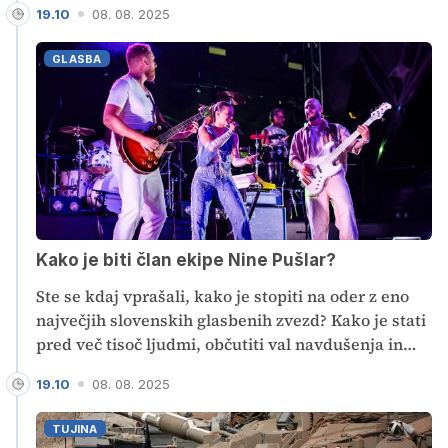
19.10
08. 08. 2025
Najbolj se bo ogrelo na Goriškem, in sicer vse do 39
stopinj Celzija. To pa je blizu avgustovskim
GLASBA
temperaturnim rekordom. Vročina se bo
nadaljevala tudi v prihodnjem tednu, lahko bo
vztrajala 10 do 14 dni. Kakšne pa so napovedi za
jesen?
Kako je biti član ekipe Nine Pušlar?
Ste se kdaj vprašali, kako je stopiti na oder z eno
največjih slovenskih glasbenih zvezd? Kako je stati
pred več tisoč ljudmi, občutiti val navdušenja in
hkrati držati pravi inštrument v rokah? No,
19.10
08. 08. 2025
Aleksandru Pozveku se te sanje zadnje tedne
uresničujejo.
TUJINA