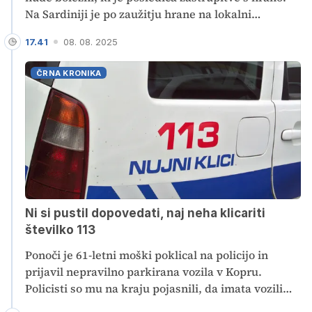
Na Sardiniji je po zaužitju hrane na lokalni
prireditvi umrla 38-letna ženska, v Kalabriji pa je
17.41
08. 08. 2025
umrl 52-letnik, ki je jedel sendvič s klobaso in
brokolijem. Skupno so do zdaj zabeležili skoraj 20
ČRNA KRONIKA
primerov zastrupitev, nekateri so v kritičnem
stanju.
Ni si pustil dopovedati, naj neha klicariti
številko 113
Ponoči je 61-letni moški poklical na policijo in
prijavil nepravilno parkirana vozila v Kopru.
Policisti so mu na kraju pojasnili, da imata vozili
dovolilnico. Moški se s tem ni zadovoljil in je še