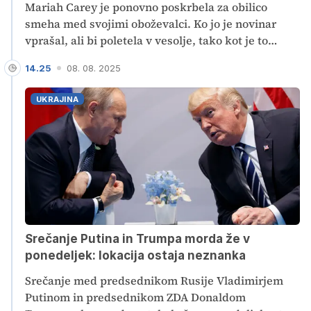
Mariah Carey je ponovno poskrbela za obilico
smeha med svojimi oboževalci. Ko jo je novinar
vprašal, ali bi poletela v vesolje, tako kot je to
storila Katy Perry, pevka ni vedela, o čem novinar
14.25
08. 08. 2025
govori. "Je šla v vesolje?" je vprašala.
UKRAJINA
Srečanje Putina in Trumpa morda že v
ponedeljek: lokacija ostaja neznanka
Srečanje med predsednikom Rusije Vladimirjem
Putinom in predsednikom ZDA Donaldom