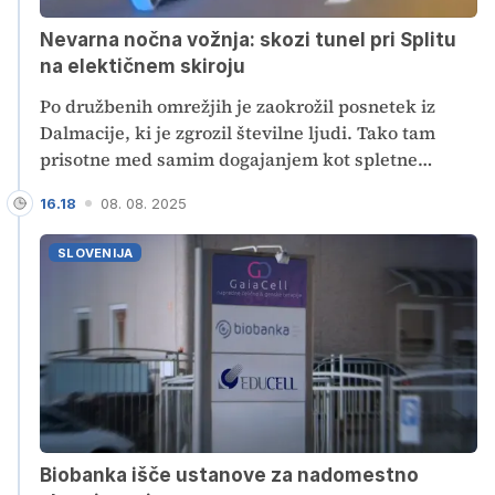
Nevarna nočna vožnja: skozi tunel pri Splitu
na elektičnem skiroju
Po družbenih omrežjih je zaokrožil posnetek iz
Dalmacije, ki je zgrozil številne ljudi. Tako tam
prisotne med samim dogajanjem kot spletne
uporabnike. Na hitro cesto na območju Splita je
16.18
08. 08. 2025
neodgovorni voznik zapeljal kar na elektičnem
skiroju in na prehitevalnem pasu povzročil zastoj
SLOVENIJA
voznikov, ki so mu jezno hupali.
Biobanka išče ustanove za nadomestno