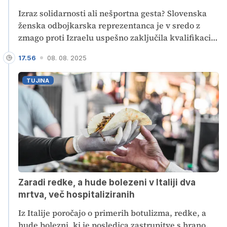
Izraz solidarnosti ali nešportna gesta? Slovenska
ženska odbojkarska reprezentanca je v sredo z
zmago proti Izraelu uspešno zaključila kvalifikacije
za evropsko prvenstvo 2026. Je pa veliko pozornosti
17.56
08. 08. 2025
vzbudila odločitev igralk, ki se po tekmi niso želele
rokovati z izraelskimi tekmicami. Javnost je
TUJINA
razdeljena - od podpore do ostrih obsodb.
Odbojkarska zveza Slovenije se je od dejanja svojih
igralk distancirala.
Zaradi redke, a hude bolezeni v Italiji dva
mrtva, več hospitaliziranih
Iz Italije poročajo o primerih botulizma, redke, a
hude bolezni, ki je posledica zastrupitve s hrano.