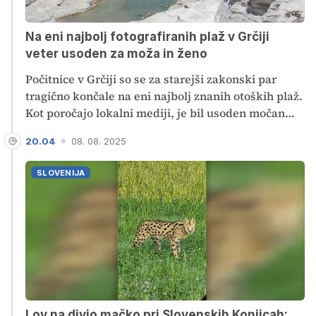
Na eni najbolj fotografiranih plaž v Grčiji
veter usoden za moža in ženo
Počitnice v Grčiji so se za starejši zakonski par
tragično končale na eni najbolj znanih otoških plaž.
Kot poročajo lokalni mediji, je bil usoden močan
sunek vetra na plaži Sarakiniko na otoku Milos v
20.04
08. 08. 2025
Kikladih. Žena je padla v morje, mož jo se skušal
rešiti, vendar sta se nazadnje utopila oba.
SLOVENIJA
Lov na divjo mačko pri Slovenskih Konjicah: