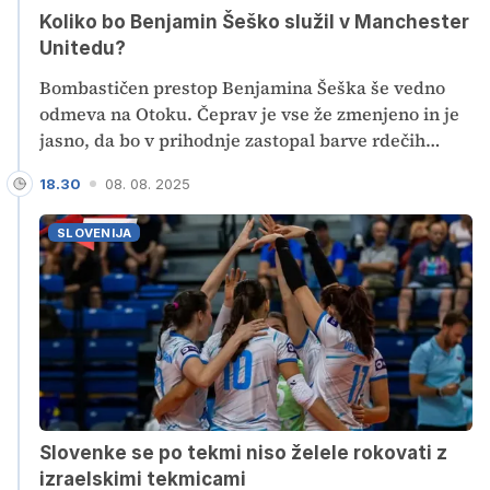
Koliko bo Benjamin Šeško služil v Manchester
Unitedu?
Bombastičen prestop Benjamina Šeška še vedno
odmeva na Otoku. Čeprav je vse že zmenjeno in je
jasno, da bo v prihodnje zastopal barve rdečih
vragov, pogodba uradno še ni podpisana. Angleški
18.30
08. 08. 2025
mediji kljub temu poročajo o zneskih, ki jih bo
slovenski zvezdnik prejemal vsak teden.
SLOVENIJA
Slovenke se po tekmi niso želele rokovati z
izraelskimi tekmicami