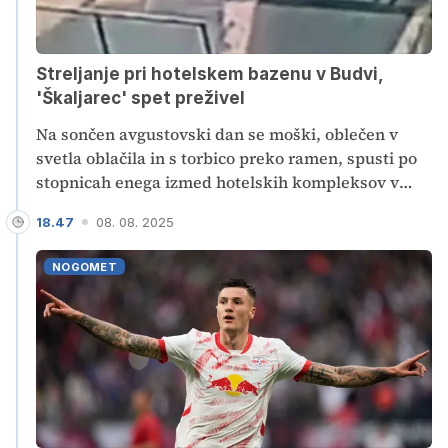
Streljanje pri hotelskem bazenu v Budvi,
'Škaljarec' spet preživel
Na sončen avgustovski dan se moški, oblečen v
svetla oblačila in s torbico preko ramen, spusti po
stopnicah enega izmed hotelskih kompleksov v
črnogorski meki turizma. Nato pa nenadoma proti
18.47
08. 08. 2025
moškemu, ki leži na ležalniku ob polnem bazenu,
izstreli več strelov in pobegne. Kot poročajo lokalni
NOGOMET
mediji, je bilo tarča znano ime iz kriminalnega
podzemlja, tudi tokrat pa je Marko Ljubiša - Kan
poskus atentata preživel. Ta naj bi bil sicer že
(najmanj) četrti.