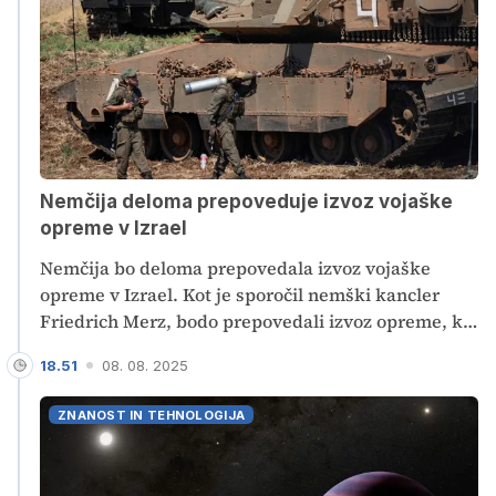
Nemčija deloma prepoveduje izvoz vojaške
opreme v Izrael
Nemčija bo deloma prepovedala izvoz vojaške
opreme v Izrael. Kot je sporočil nemški kancler
Friedrich Merz, bodo prepovedali izvoz opreme, ki
bi jo izraelske sile lahko uporabile na območju
18.51
08. 08. 2025
Gaze. Izraelski premier Benjamin Netanjahu je
potezo Berlina označil kot nagrado Hamasu.
ZNANOST IN TEHNOLOGIJA