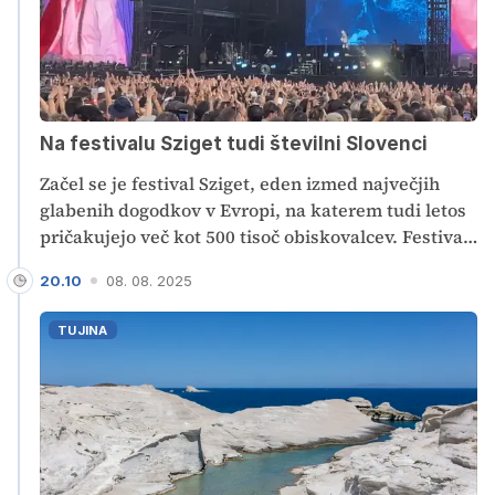
Na festivalu Sziget tudi številni Slovenci
Začel se je festival Sziget, eden izmed največjih
glabenih dogodkov v Evropi, na katerem tudi letos
pričakujejo več kot 500 tisoč obiskovalcev. Festival,
ki ga krasi unikatna lokacija na otočku sredi reke
20.10
08. 08. 2025
Donave, tudi zaradi svoje bližine, vsako leto
pritegne številne Slovence, v Budimpešti pa je tudi
TUJINA
naša Eva Mavrič.