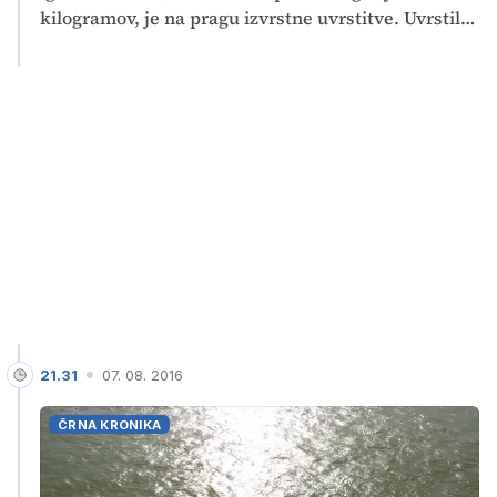
kilogramov, je na pragu izvrstne uvrstitve. Uvrstil
se je v polfinale, kjer ga je premagal Fabio Basile in
sedaj se bo slovenski judoist boril za bronasto
medaljo na olimpijskih igrah.
21.31
07. 08. 2016
ČRNA KRONIKA