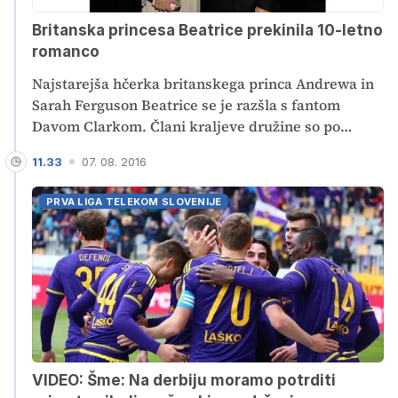
Britanska princesa Beatrice prekinila 10-letno
romanco
Najstarejša hčerka britanskega princa Andrewa in
Sarah Ferguson Beatrice se je razšla s fantom
Davom Clarkom. Člani kraljeve družine so po
poročanju tamkajšnjih medijev nad novico o tem
11.33
07. 08. 2016
zelo šokirani in žalostni.
PRVA LIGA TELEKOM SLOVENIJE
VIDEO: Šme: Na derbiju moramo potrditi