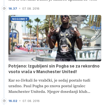
svečko, kaže pa jih veliko manj.
16.37
07. 08. 2016
NOGOMET
Potrjeno: Izgubljeni sin Pogba se za rekordno
vsoto vrača v Manchester United!
Kar so čivkali že vrabčki, je sedaj postalo tudi
uradno. Paul Pogba po znova postal igralec
Manchester Uniteda. Njegov dosedanji klub
Juventus je končno popustil in mladi Francoz mora
16.02
07. 08. 2016
sedaj opraviti le še zdravniški pregled pri rdečih