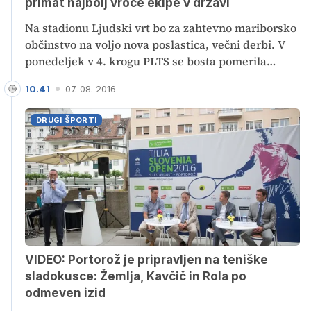
primat najbolj vroče ekipe v državi
Na stadionu Ljudski vrt bo za zahtevno mariborsko
občinstvo na voljo nova poslastica, večni derbi. V
ponedeljek v 4. krogu PLTS se bosta pomerila
Maribor in Olimpija (ob 20. uri), drugo in
10.41
07. 08. 2016
prvouvrščeno moštvo minule sezone državnega
prvenstva.
DRUGI ŠPORTI
VIDEO: Portorož je pripravljen na teniške
sladokusce: Žemlja, Kavčič in Rola po
odmeven izid