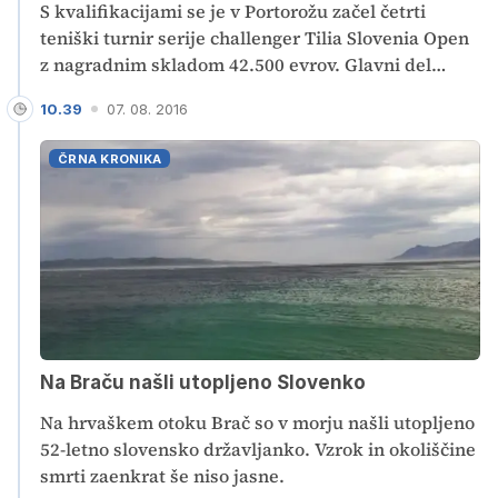
S kvalifikacijami se je v Portorožu začel četrti
teniški turnir serije challenger Tilia Slovenia Open
z nagradnim skladom 42.500 evrov. Glavni del
turnirja se začne v ponedeljek, prvi nosilec je
10.39
07. 08. 2016
Nemec Florian Mayer, visoko merijo tudi slovenski
tekmovalci.
ČRNA KRONIKA
Na Braču našli utopljeno Slovenko
Na hrvaškem otoku Brač so v morju našli utopljeno
52-letno slovensko državljanko. Vzrok in okoliščine
smrti zaenkrat še niso jasne.