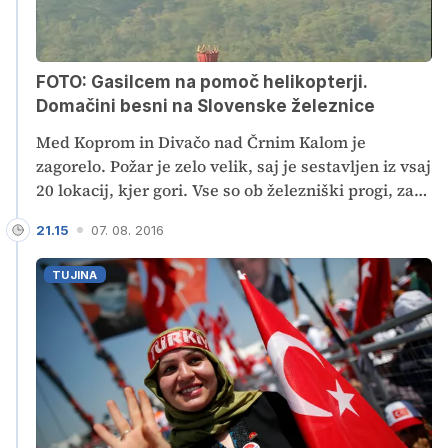
FOTO: Gasilcem na pomoč helikopterji.
Domačini besni na Slovenske železnice
Med Koprom in Divačo nad Črnim Kalom je
zagorelo. Požar je zelo velik, saj je sestavljen iz vsaj
20 lokacij, kjer gori. Vse so ob železniški progi, zato
gasilci domnevajo, da so požar zanetile iskre vlaka.
21.15
07. 08. 2016
TUJINA