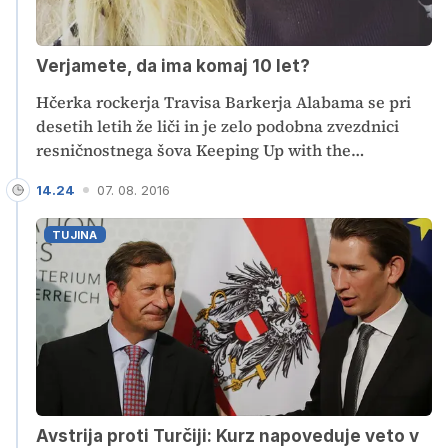
Verjamete, da ima komaj 10 let?
Hčerka rockerja Travisa Barkerja Alabama se pri
desetih letih že liči in je zelo podobna zvezdnici
resničnostnega šova Keeping Up with the
Kardashians Kylie Jenner.
14.24
07. 08. 2016
TUJINA
Avstrija proti Turčiji: Kurz napoveduje veto v