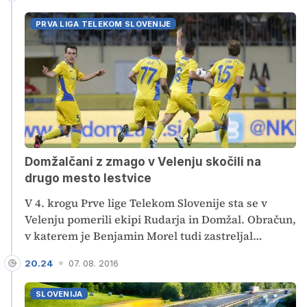
stegensko mišico že na evropskem prvenstvu.
PRVA LIGA TELEKOM SLOVENIJE
Domžalčani z zmago v Velenju skočili na
drugo mesto lestvice
V 4. krogu Prve lige Telekom Slovenije sta se v
Velenju pomerili ekipi Rudarja in Domžal. Obračun,
v katerem je Benjamin Morel tudi zastreljal
enajstmetrovko, so z 2:0 dobili Domžalčani in tako
20.24
07. 08. 2016
z drugo zmago v sezoni skočili na drugo mesto
lestvice. Rudar po drugem porazu v sezoni ostaja
SLOVENIJA
pri štirih točkah in je na osmem mestu.