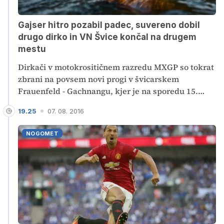
Gajser hitro pozabil padec, suvereno dobil
drugo dirko in VN Švice končal na drugem
mestu
Dirkači v motokrositičnem razredu MXGP so tokrat
zbrani na povsem novi progi v švicarskem
Frauenfeld - Gachnangu, kjer je na sporedu 15.
velika nagrada v letošnji sezoni. Po padcu na prvi
19.25
07. 08. 2016
dirki, je slovenski as Tim Gajser, na drugi dirki
prepričljivo slavil in VN Švice končal na odličnem
NOGOMET
drugem mestu. Premagal ga je le legendarni
Antonio Cairoli.