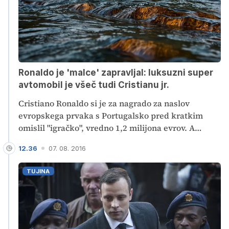
Ronaldo je 'malce' zapravljal: luksuzni super
avtomobil je všeč tudi Cristianu jr.
Cristiano Ronaldo si je za nagrado za naslov
evropskega prvaka s Portugalsko pred kratkim
omislil "igračko", vredno 1,2 milijona evrov. A
bogastvo na štirih kolesih je zelo všeč tudi
12.36
07. 08. 2016
njegovemu sinu, Cristianu Juniorju.
TUJINA