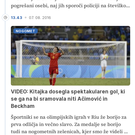
pogrešani osebi, naj jih sporoči policiji na številko
113 ali anonimni telefon policije 080 1200.
13.43
07. 08. 2016
NOGOMET
VIDEO: Kitajka dosegla spektakularen gol, ki
se ga na bi sramovala niti Ačimović in
Beckham
Športniki se na olimpijskih igrah v Riu že borijo za
prva odličja in večno slavo. Za medalje se borijo
tudi na nogometnih zelenicah, kjer smo že videli en