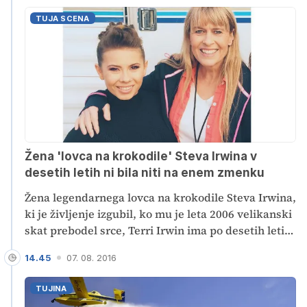
vragih in prestop bo postal tudi uraden.
TUJA SCENA
Žena 'lovca na krokodile' Steva Irwina v
desetih letih ni bila niti na enem zmenku
Žena legendarnega lovca na krokodile Steva Irwina,
ki je življenje izgubil, ko mu je leta 2006 velikanski
skat prebodel srce, Terri Irwin ima po desetih letih
še vedno oči samo za svojega pokojnega moža.
14.45
07. 08. 2016
TUJINA