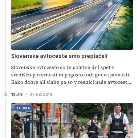
Slovenske avtoceste smo preplačali
Slovenske avtoceste so te poletne dni spet v
središču pozornosti in pogosto tudi gneva javnosti.
Kako dobre ali slabe pa so v resnici naše avtoceste?
Kaj je problematično in kako pogosto jih
19.49
07. 08. 2016
popravljamo?
TUJINA