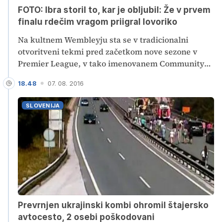
FOTO: Ibra storil to, kar je obljubil: Že v prvem
finalu rdečim vragom priigral lovoriko
Na kultnem Wembleyju sta se v tradicionalni
otvoritveni tekmi pred začetkom nove sezone v
Premier League, v tako imenovanem Community
Shieldu, pomerila atkualni angleški prvak
18.48
07. 08. 2016
Leicester City in aktualni pokalni prvak
Manchester United. Prvo lovoriko v novi sezoni pa
SLOVENIJA
so po zaslugi Zlatana Ibrahimovića osvojili rdeči
vragi, ki so slavili z 2:1.
Prevrnjen ukrajinski kombi ohromil štajersko
avtocesto, 2 osebi poškodovani