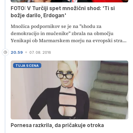
FOTO: V Turčiji spet množični shod: 'Ti si
božje darilo, Erdogan'
Množica podpornikov se je na "shodu za
demokracijo in mučenike" zbrala na območju
Yenikapi ob Marmarskem morju na evropski strani
turške metropole. Shod naj bi bil tudi vrhunec
20.59
07. 08. 2016
vsakodnevnih demonstracij, ki se jih v podporo
predsedniku že vse od neuspelega puča
TUJA SCENA
udeležujejo njegovi podporniki.
Pornesa razkrila, da pričakuje otroka