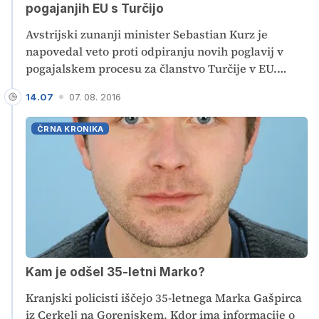
pogajanjih EU s Turčijo
Avstrijski zunanji minister Sebastian Kurz je
napovedal veto proti odpiranju novih poglavij v
pogajalskem procesu za članstvo Turčije v EU.
Odpiranje dodatnih pogajalskih poglavij je sicer del
14.07
07. 08. 2016
marčnega dogovora med EU in Turčijo o zaustavitvi
migracijskega toka.
ČRNA KRONIKA
Kam je odšel 35-letni Marko?
Kranjski policisti iščejo 35-letnega Ma‎rka Gašpirca
iz Cerkelj na Gorenjskem. Kdor ima informacije o