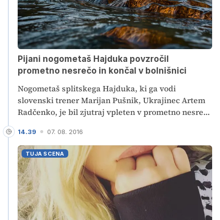
Pijani nogometaš Hajduka povzročil
prometno nesrečo in končal v bolnišnici
Nogometaš splitskega Hajduka, ki ga vodi
slovenski trener Marijan Pušnik, Ukrajinec Artem
Radčenko, je bil zjutraj vpleten v prometno nesrečo
v središču mesta, kjer pa je na srečo utrpel le lažje
14.39
07. 08. 2016
poškodbe. V krvi so mu izmerili 3,3 promila
alkohola.
TUJA SCENA