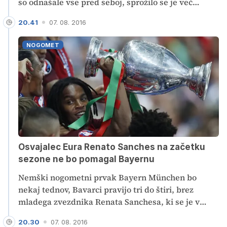
so odnašale vse pred seboj, sprožilo se je več
zemeljskih plazov. Umrlo je najmanj 20 ljudi,
20.41
07. 08. 2016
navaja policija. Še šest oseb pogrešajo.
NOGOMET
Osvajalec Eura Renato Sanches na začetku
sezone ne bo pomagal Bayernu
Nemški nogometni prvak Bayern München bo
nekaj tednov, Bavarci pravijo tri do štiri, brez
mladega zvezdnika Renata Sanchesa, ki se je v
Nemčijo preselil letos poleti. Osemnajstletni vezist,
20.30
07. 08. 2016
reprezentant Portugalske, si je poškodoval