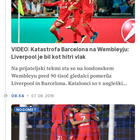
VIDEO: Katastrofa Barcelona na Wembleyju:
Liverpool je bil kot hitri vlak
Na prijateljski tekmi sta se na londonskem
Wembleyu pred 90 tisoč gledalci pomerila
Liverpool in Barcelona. Katalonci so v angleški
prestolnici doživeli pravo rezultatsko katastrofo,
08.54
07. 08. 2016
saj jih je Liverpool nadigral in zmagal kar s 4:0.
Izjemno zadovoljen je bil Jürgen Klopp, malo manj
NOGOMET
pa Luis Enrique.