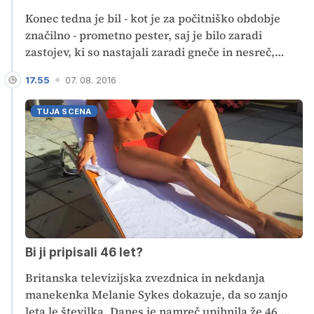
Konec tedna je bil - kot je za počitniško obdobje
značilno - prometno pester, saj je bilo zaradi
zastojev, ki so nastajali zaradi gneče in nesreč,
potrebne kar nekaj potrpežljivosti.
17.55
07. 08. 2016
TUJA SCENA
Bi ji pripisali 46 let?
Britanska televizijska zvezdnica in nekdanja
manekenka Melanie Sykes dokazuje, da so zanjo
leta le številka. Danes je namreč upihnila že 46.