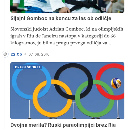
Sijajni Gomboc na koncu za las ob odličje
Slovenski judoist Adrian Gomboc, ki na olimpijskih
igrah v Riu de Janeiru nastopa v kategoriji do 66
kilogramov, je bil na pragu prvega odličja za
Slovenijo. Žal je nato izgubil polfinalni obračun s
22.05
07. 08. 2016
Fabijem Basilejem in nato moral še v obračunu za
tretje mesto priznati premoč Uzbekistancu Rišodu
DRUGI ŠPORTI
Sobirovu in tekmovanje zaključil na petem mestu.
Dvojna merila? Ruski paraolimpijci brez Ria