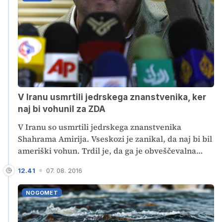
V Iranu usmrtili jedrskega znanstvenika, ker
naj bi vohunil za ZDA
V Iranu so usmrtili jedrskega znanstvenika
Shahrama Amirija. Vseskozi je zanikal, da naj bi bil
ameriški vohun. Trdil je, da ga je obveščevalna
agencija CIA ugrabila.
12.41
07. 08. 2016
NOGOMET