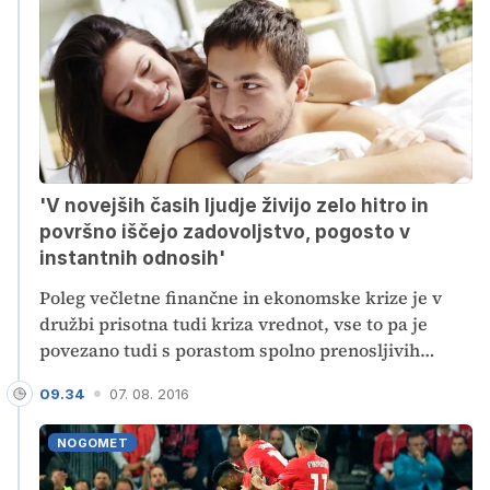
'V novejših časih ljudje živijo zelo hitro in
površno iščejo zadovoljstvo, pogosto v
instantnih odnosih'
Poleg večletne finančne in ekonomske krize je v
družbi prisotna tudi kriza vrednot, vse to pa je
povezano tudi s porastom spolno prenosljivih
bolezni, je dejala Evita Leskovšek z NIJZ. Edina
09.34
07. 08. 2016
učinkovita zaščita je še vedno kondom.
NOGOMET