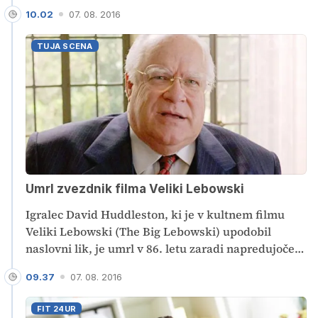
10.02
07. 08. 2016
TUJA SCENA
Umrl zvezdnik filma Veliki Lebowski
Igralec David Huddleston, ki je v kultnem filmu
Veliki Lebowski (The Big Lebowski) upodobil
naslovni lik, je umrl v 86. letu zaradi napredujoče
bolezni srca in ledvic.
09.37
07. 08. 2016
FIT 24UR