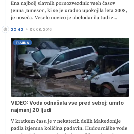
Ena najbolj slavnih pornozvezdnic vseh časov
Jenna Jameson, ki se je uradno upokojila leta 2008,
je noseča. Veselo novico je obelodanila tudi z
objavo posnetka na Instagramu.
20.42
07. 08. 2016
TUJINA
VIDEO: Voda odnašala vse pred seboj: umrlo
najmanj 20 ljudi
V kratkem času je v nekaterih delih Makedonije
padla izjemna količina padavin. Hudourniške vode