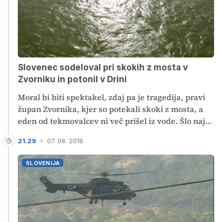
Slovenec sodeloval pri skokih z mosta v
Zvorniku in potonil v Drini
Moral bi biti spektakel, zdaj pa je tragedija, pravi
župan Zvornika, kjer so potekali skoki z mosta, a
eden od tekmovalcev ni več prišel iz vode. Šlo naj
bi za Slovenca.
21.29
07. 08. 2016
SLOVENIJA