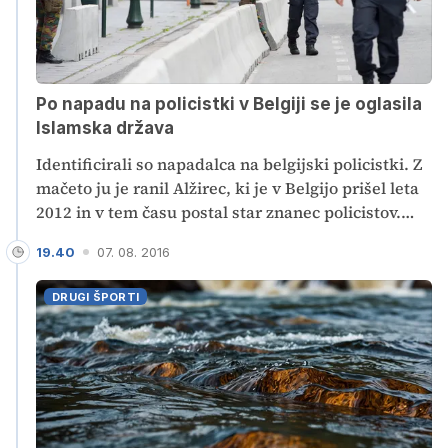
Po napadu na policistki v Belgiji se je oglasila
Islamska država
Identificirali so napadalca na belgijski policistki. Z
mačeto ju je ranil Alžirec, ki je v Belgijo prišel leta
2012 in v tem času postal star znanec policistov.
Skrajna skupina Islamska država trdi, da je bil
19.40
07. 08. 2016
"njihov vojak".
DRUGI ŠPORTI