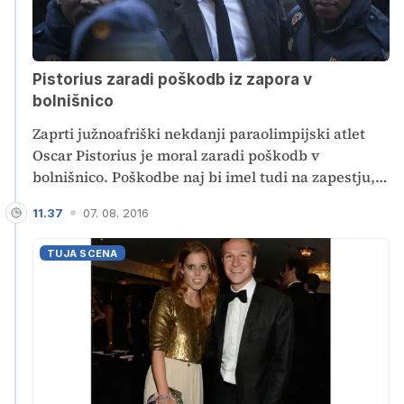
Pistorius zaradi poškodb iz zapora v
bolnišnico
Zaprti južnoafriški nekdanji paraolimpijski atlet
Oscar Pistorius je moral zaradi poškodb v
bolnišnico. Poškodbe naj bi imel tudi na zapestju,
dobil pa naj bi jih pri padcu s postelje.
11.37
07. 08. 2016
TUJA SCENA