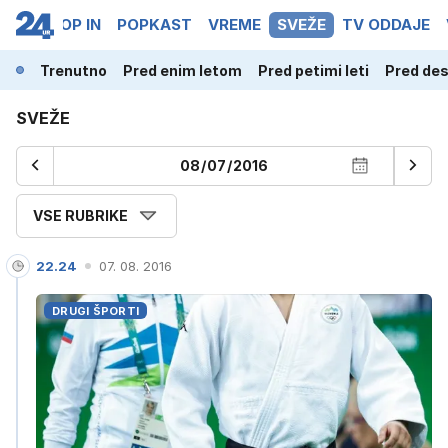
PORT
POP IN
POPKAST
VREME
SVEŽE
TV ODDAJE
Trenutno
Pred enim letom
Pred petimi leti
Pred des
SVEŽE
VSE RUBRIKE
22.24
07. 08. 2016
DRUGI ŠPORTI