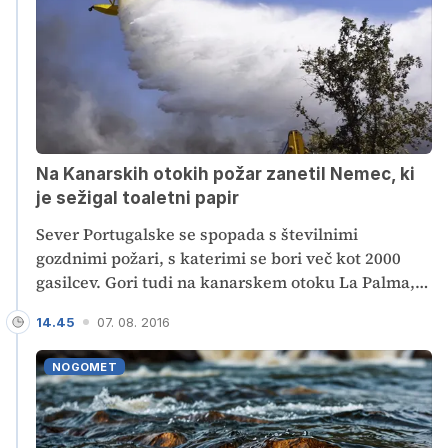
Na Kanarskih otokih požar zanetil Nemec, ki
je sežigal toaletni papir
Sever Portugalske se spopada s številnimi
gozdnimi požari, s katerimi se bori več kot 2000
gasilcev. Gori tudi na kanarskem otoku La Palma,
kjer je ogenj terjal tudi smrtno žrtev. Nemca, ki je
14.45
07. 08. 2016
požar sprožil z zažiganjem toaletnega papirja po
opravljeni potrebi, so že aretirali.
NOGOMET