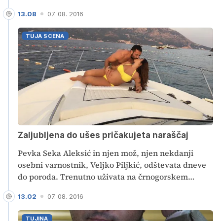
spektakularen zadetek. Ta sicer ni padel v moški,
13.08
07. 08. 2016
ampak v ženski konkurenci. V slogu Mileta
Ačimovića je s skoraj sredine igrišča zabila Kitajka
TUJA SCENA
Tan Ruyin. Zadetek vsekakor vreden večkratnega
ogleda.
Zaljubljena do ušes pričakujeta naraščaj
Pevka Seka Aleksić in njen mož, njen nekdanji
osebni varnostnik, Veljko Piljkić, odštevata dneve
do poroda. Trenutno uživata na črnogorskem
primorju, sodeč po posnetku, ki ga je zvezdnica
13.02
07. 08. 2016
delila s svojimi sledilci, pa nadvse uživata.
TUJINA