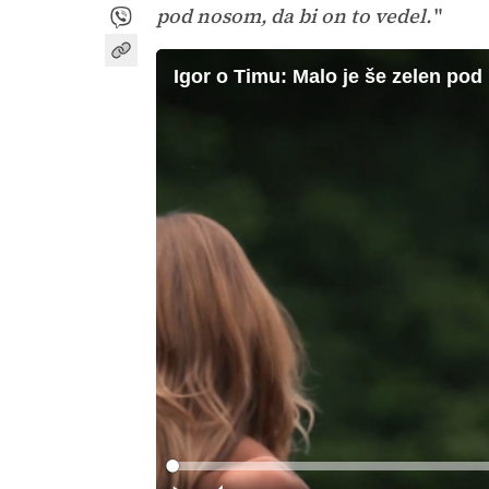
pod nosom, da bi on to vedel.
"
Igor o Timu: Malo je še zelen po
Loaded
:
0%