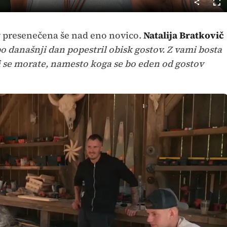
Cel
nač
v presenečena še nad eno novico.
Natalija Bratkovič
bo današnji dan popestril obisk gostov. Z vami bosta
ti se morate, namesto koga se bo eden od gostov