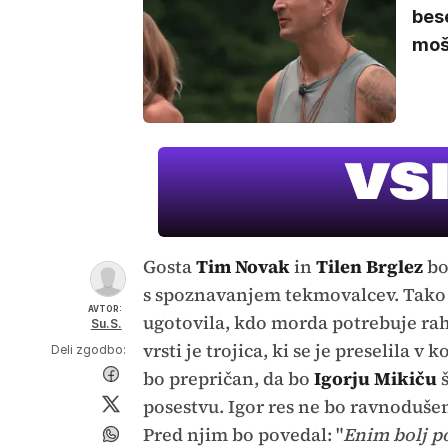
bese
mošk
Gosta
Tim Novak
in
Tilen Brglez
bo
s spoznavanjem tekmovalcev. Tako
AVTOR:
ugotovila, kdo morda potrebuje ra
Su.S.
vrsti je trojica, ki se je preselila v 
Deli zgodbo:
bo prepričan, da bo
Igorju Mikiču
š
posestvu. Igor res ne bo ravnodušen
Pred njim bo povedal: "
Enim bolj p