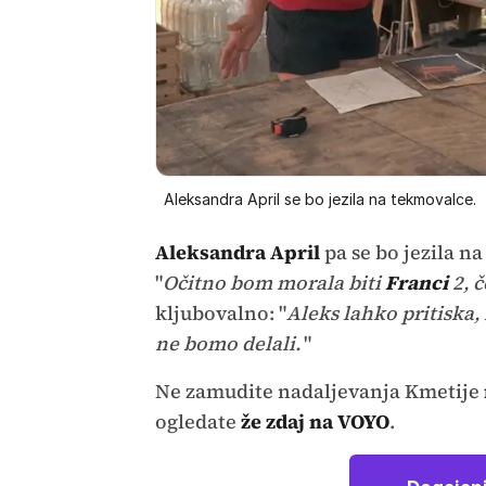
Aleksandra April se bo jezila na tekmovalce.
Aleksandra April
pa se bo jezila n
"
Očitno bom morala biti
Franci
2, č
kljubovalno: "
Aleks lahko pritiska,
ne bomo delali.
"
Ne zamudite nadaljevanja Kmetije
ogledate
že zdaj na
VOYO
.