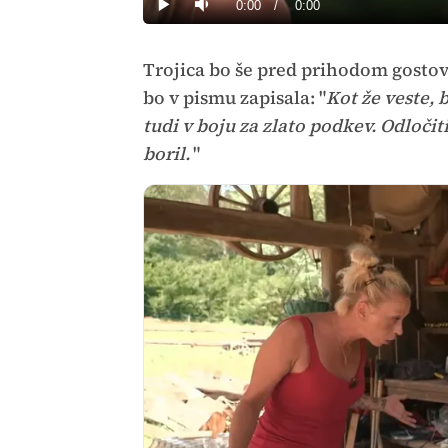
Current
0:00
/
Duration
0:00
Predvajaj
Tiho
Time
Trojica bo še pred prihodom gosto
bo v pismu zapisala: "
Kot že veste, 
tudi v boju za zlato podkev. Odloči
boril.
"