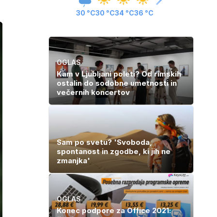
30 °C
30 °C
34 °C
36 °C
OGLAS
Kam v Ljubljani poleti? Od rimskih
ostalin do sodobne umetnosti in
večernih koncertov
Sam po svetu? 'Svoboda,
spontanost in zgodbe, ki jih ne
zmanjka'
OGLAS
Konec podpore za Office 2021: