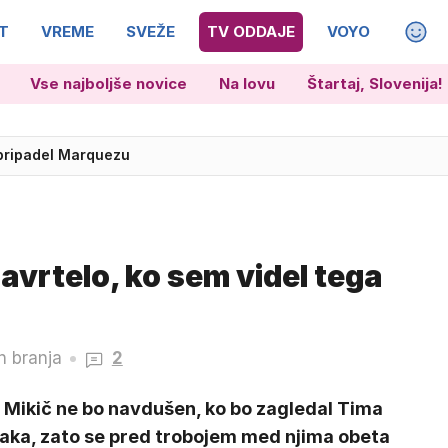
T
VREME
SVEŽE
TV ODDAJE
VOYO
MAGA
Vse najboljše novice
Na lovu
Štartaj, Slovenija!
 pripadel Marquezu
o zahodnega sveta'
zavrtelo, ko sem videl tega
n branja
2
r Mikič ne bo navdušen, ko bo zagledal Tima
aka, zato se pred trobojem med njima obeta