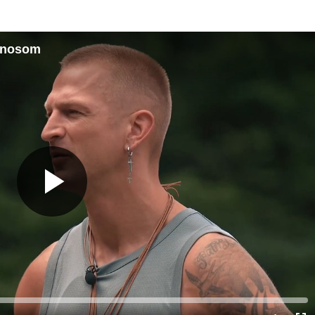
d nosom
Predvajaj