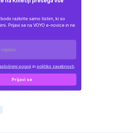
e na Kmetiji presega vse
 bodo razkrite samo tistim, ki so
imi. Prijavi se na VOYO e-novice in ne
splošnimi pogoji
in
politiko zasebnosti
.
Prijavi se
K