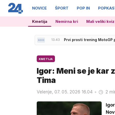
NOVICE
ŠPORT
POP IN
POPKAS
Kmetija
Nemirna kri
Mali veliki kviz
13.43
Prvi prosti trening MotoGP
13.56
'Pesem sem začutil kot kug
KMETIJA
Igor: Meni se je kar 
Tima
Velenje, 07. 05. 2026 16.04
2 mi
Igo
Nov