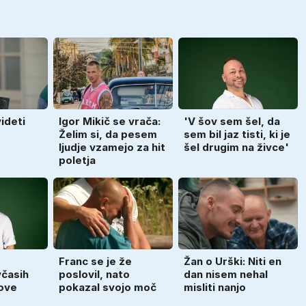
videti
Igor Mikič se vrača:
'V šov sem šel, da
Želim si, da pesem
sem bil jaz tisti, ki je
ljudje vzamejo za hit
šel drugim na živce'
poletja
Franc se je že
Žan o Urški: Niti en
včasih
poslovil, nato
dan nisem nehal
rove
pokazal svojo moč
misliti nanjo