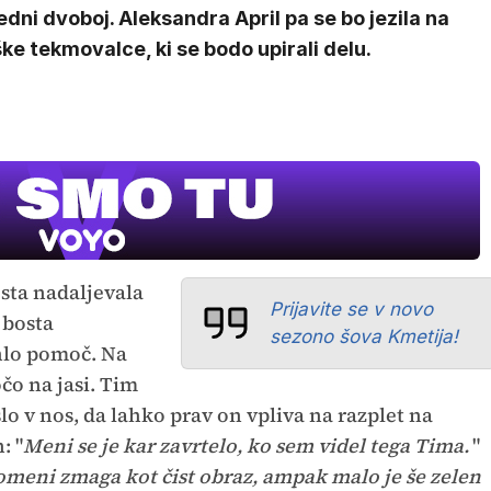
dni dvoboj. Aleksandra April pa se bo jezila na
e tekmovalce, ki se bodo upirali delu.
UEFA
SUPERPOK
V živo na VOY
sta nadaljevala
Prijavite se v novo
 bosta
sezono šova Kmetija!
hlo pomoč. Na
kočo na jasi. Tim
lo v nos, da lahko prav on vpliva na razplet na
: "
Meni se je kar zavrtelo, ko sem videl tega Tima.
"
omeni zmaga kot čist obraz, ampak malo je še zelen