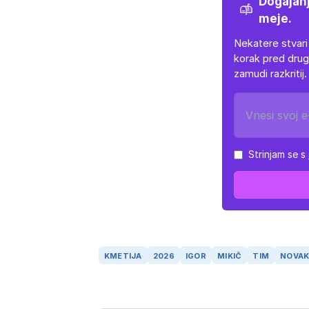
Dogajanj
meje.
Nekatere stvari
korak pred drug
zamudi razkritij.
Strinjam se s
KMETIJA
2026
IGOR
MIKIČ
TIM
NOVA