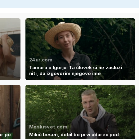
24ur.com
Tamara o Igorju: Ta človek si ne zasluži
niti, da izgovorim njegovo ime
Moskisvet.com
ar po
Mikič besen, dobil bo prvi udarec pod