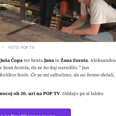
FOTO: POP TV
a
Juša Čopa
ter brata
Jana
in
Žana Zoreta
. Aleksandra
e bom hotela, da se bo kaj naredilo.
" Jan
 kolikor hoče. Če se mi odločimo, da ne bomo delali,
nocoj ob 20. uri na POP TV
. Oddajo pa si lahko