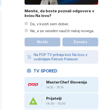
Menite, da boste poznali odgovore v
kvizu Na lovu?
Da, v kvizih sem dober.
Ne, a se veselim naučiti nekaj novega.
Moški
Ženska
Na POP TV prihaja kviz Na lovu z
voditeljem Petrom Polesom
TV SPORED
MasterChef Slovenija
14.10 - 15.15
Prijatelji
14.30 - 15.00