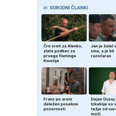
SORODNI ČLANKI
Črn oreh za Alenko,
Jan je želel 
zlata podkev za
sina, a je bil
prvega flaminga
razočaran
Kmetije
Franc po areni
Dejan Guzej:
deležen posebne
Izkušnje so 
pozornosti
težje od su
moči