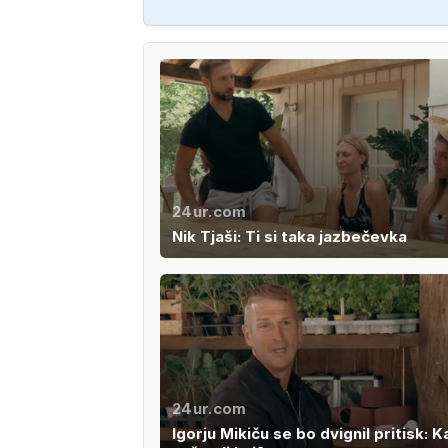
24ur.com
Nik Tjaši: Ti si taka jazbečevka
24ur.com
Igorju Mikiču se bo dvignil pritisk: K