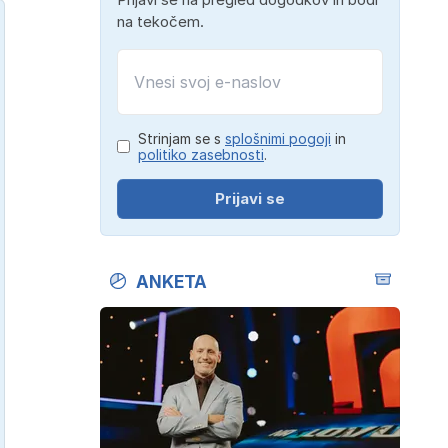
na tekočem.
Strinjam se s
splošnimi pogoji
in
politiko zasebnosti
.
Prijavi se
ANKETA