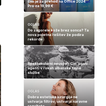
čas je za prehod na Office 2024
ozaslonski
Pro za 19,99 €
in
OGLAS
Do zagorele kože brez sonca? Ta
nova poletna rešitev že podira
rekorde
Spektakularni neuspeh Cie: pijani
agenti v rokah albanske tajne
službe
OGLAS
Dobra estetska kirurgija ne
ustvarja filtrov, ustvarja naravne
rezultate