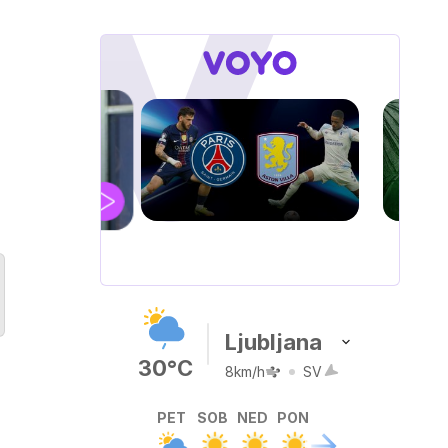
AL
O: sreda ob 20.30
Ljubljana
30°C
8km/h
SV
PET
SOB
NED
PON