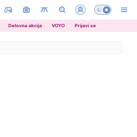
Preklopi barvni na
ZIN
Delovna akcija
VOYO
Prijavi se