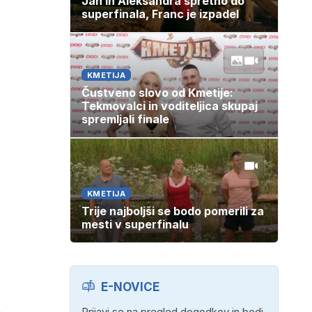
Jan in Aleksandra spretno do
superfinala, Franc je izpadel
KMETIJA
Čustveno slovo od Kmetije:
Tekmovalci in voditeljica skupaj
spremljali finale
KMETIJA
Trije najboljši se bodo pomerili za
mesti v superfinalu
E-NOVICE
Prijavi se na pregled dogodkov in bodi