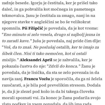
zadnje besede. Igorju je čestitala, ker je prišel tako
daleč, in ga pohvalila kot močnega in pametnega
tekmovalca. Janu je čestitala za zmago, nanj in na
njegove stavke v angleščini se bo še velikokrat
spomnila.
Pii Filipčič
je povedala, da je kot vreme:
"
Eno minuto si zelo vesela, drugo si najbolj jezna in
to zaradi kave.
" Jušu je povedala, naj pride čim dlje:
"
Veš, da to znaš. Ne poslušaj ostalih, ker te imajo za
šibek člen. Nisi ti tako nemočen, kot si ostali
mislijo.
"
Aleksandri April
se je zahvalila, ker je
pokazala čustva do nje: "
Zdrži do konca.
" Žanu je
povedala, da je lisička, da sta se zelo povezala in da
navija zanj.
Francu Vozlu
je sporočila, da ga ni želela
razočarati, a je bila pod prevelikim stresom. Dodala
je, da ji je zlezel pod kožo in da bi takega človeka
morali spoznati vsi. Za konec je Žanu podarila svojo
zlato podkev in vsem povedala, da jih ima rada.