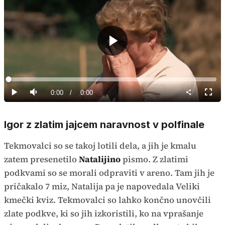
Predvajaj
Loaded
:
0%
Current
0:00
/
Duration
0:00
Predvajaj
Tiho
Celoz
način
Time
Igor z zlatim jajcem naravnost v polfinale
Tekmovalci so se takoj lotili dela, a jih je kmalu
zatem presenetilo
Natalijino
pismo. Z zlatimi
podkvami so se morali odpraviti v areno. Tam jih je
pričakalo 7 miz, Natalija pa je napovedala Veliki
kmečki kviz. Tekmovalci so lahko končno unovčili
zlate podkve, ki so jih izkoristili, ko na vprašanje