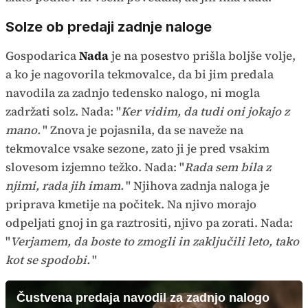
Solze ob predaji zadnje naloge
Gospodarica
Nada
je na posestvo prišla boljše volje,
a ko je nagovorila tekmovalce, da bi jim predala
navodila za zadnjo tedensko nalogo, ni mogla
zadržati solz. Nada: "
Ker vidim, da tudi oni jokajo z
mano.
" Znova je pojasnila, da se naveže na
tekmovalce vsake sezone, zato ji je pred vsakim
slovesom izjemno težko. Nada: "
Rada sem bila z
njimi, rada jih imam.
" Njihova zadnja naloga je
priprava kmetije na počitek. Na njivo morajo
odpeljati gnoj in ga raztrositi, njivo pa zorati. Nada:
"
Verjamem, da boste to zmogli in zaključili leto, tako
kot se spodobi.
"
Čustvena predaja navodil za zadnjo nalogo