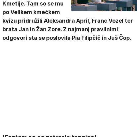
Kmetije. Tam so se mu
po Velikem kmečkem
kvizu pridružili Aleksandra April, Franc Vozel ter
brata Jan in Žan Zore. Z najmanj pravilnimi
odgovori sta se poslovila Pia Filipčič in Juš Čop.