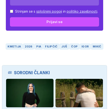
Strinjam se s
splošnimi pogoji
in
politiko zasebnosti
.
Prijavi se
KMETIJA
2026
PIA
FILIPČIČ
JUŠ
ČOP
IGOR
MIKIČ
SORODNI ČLANKI