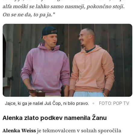
alfa moški se lahko samo nasmeji, pokončno stoji.
On se ne da, to pa ja.
"
Jajce, ki ga je našel Juš Čop, ni bilo pravo.
FOTO: POP TV
Alenka zlato podkev namenila Žanu
Alenka Weiss
je tekmovalcem v solzah sporočila