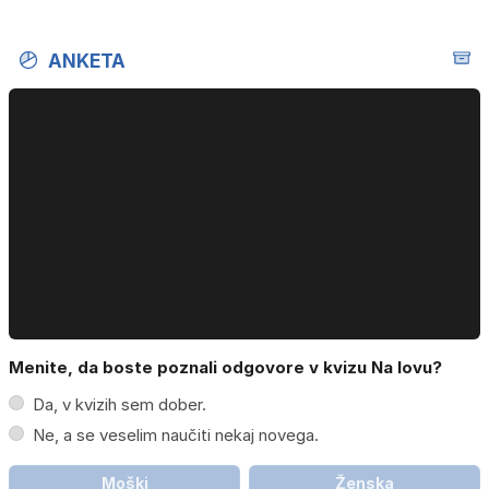
ANKETA
Menite, da boste poznali odgovore v kvizu Na lovu?
Da, v kvizih sem dober.
Ne, a se veselim naučiti nekaj novega.
Moški
Ženska