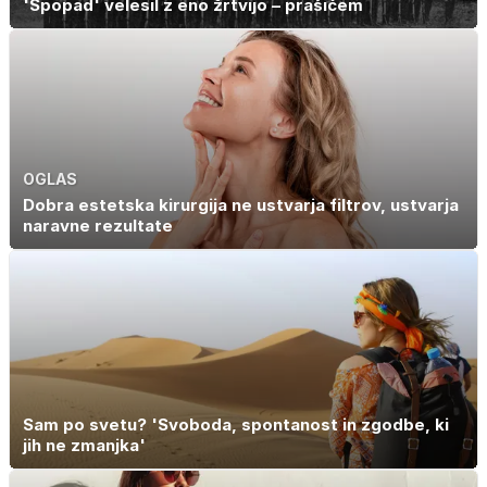
'Spopad' velesil z eno žrtvijo – prašičem
OGLAS
Dobra estetska kirurgija ne ustvarja filtrov, ustvarja
naravne rezultate
Sam po svetu? 'Svoboda, spontanost in zgodbe, ki
jih ne zmanjka'