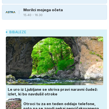
Morilci mojega očeta
15.40 - 16.30
BIBALEZE
Le uro iz Ljubljane se skriva pravi naravni čudež:
izlet, ki bo navdušil otroke
Otroci tu za en teden oddajo telefone,
nato pa se zgodi nekaj nepričakovanega