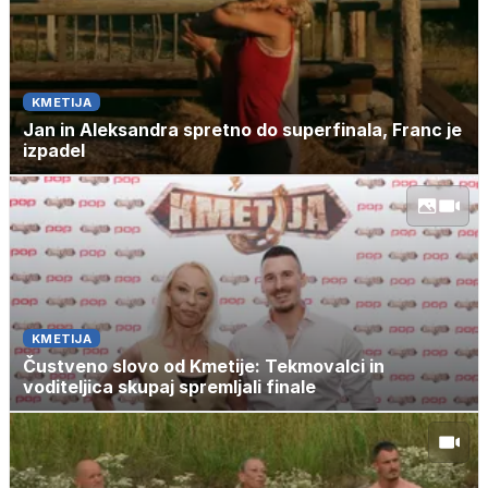
KMETIJA
Jan in Aleksandra spretno do superfinala, Franc je
izpadel
KMETIJA
Čustveno slovo od Kmetije: Tekmovalci in
voditeljica skupaj spremljali finale