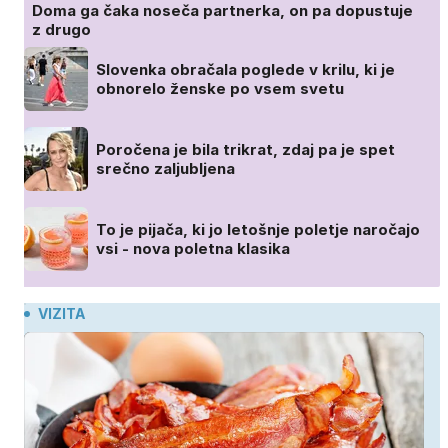
Doma ga čaka noseča partnerka, on pa dopustuje
z drugo
Slovenka obračala poglede v krilu, ki je
obnorelo ženske po vsem svetu
Poročena je bila trikrat, zdaj pa je spet
srečno zaljubljena
To je pijača, ki jo letošnje poletje naročajo
vsi - nova poletna klasika
VIZITA