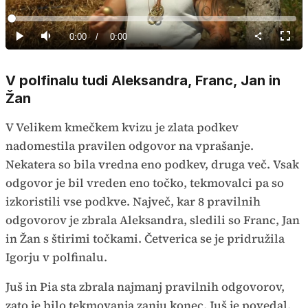
Predvajaj
Loaded
:
0%
Current
0:00
/
Duration
0:00
Predvajaj
Tiho
Celoz
način
Time
V polfinalu tudi Aleksandra, Franc, Jan in
Žan
V Velikem kmečkem kvizu je zlata podkev
nadomestila pravilen odgovor na vprašanje.
Nekatera so bila vredna eno podkev, druga več. Vsak
odgovor je bil vreden eno točko, tekmovalci pa so
izkoristili vse podkve. Največ, kar 8 pravilnih
odgovorov je zbrala Aleksandra, sledili so Franc, Jan
in Žan s štirimi točkami. Četverica se je pridružila
Igorju v polfinalu.
Juš in Pia sta zbrala najmanj pravilnih odgovorov,
zato je bilo tekmovanja zanju konec. Juš je povedal,