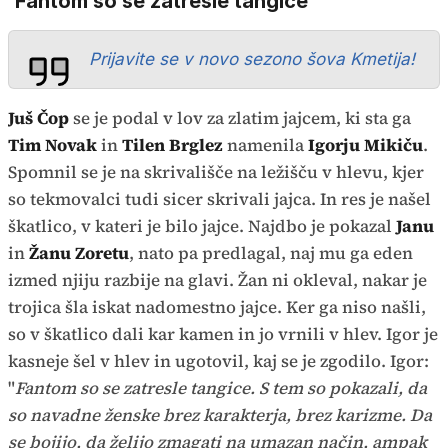
'Fantom so se zatresle tangice'
Prijavite se v novo sezono šova Kmetija!
Juš Čop
se je podal v lov za zlatim jajcem, ki sta ga
Tim Novak
in
Tilen Brglez
namenila
Igorju Mikiču
.
Spomnil se je na skrivališče na ležišču v hlevu, kjer
so tekmovalci tudi sicer skrivali jajca. In res je našel
škatlico, v kateri je bilo jajce. Najdbo je pokazal
Janu
in
Žanu Zoretu
, nato pa predlagal, naj mu ga eden
izmed njiju razbije na glavi. Žan ni okleval, nakar je
trojica šla iskat nadomestno jajce. Ker ga niso našli,
so v škatlico dali kar kamen in jo vrnili v hlev. Igor je
kasneje šel v hlev in ugotovil, kaj se je zgodilo. Igor:
"
Fantom so se zatresle tangice. S tem so pokazali, da
so navadne ženske brez karakterja, brez karizme. Da
se bojijo, da želijo zmagati na umazan način, ampak