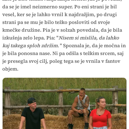
da se je imel neizmerno super. Po eni strani je bil
vesel, ker se je lahko vrnil k najdražjim, po drugi
strani pa se mu je bilo težko posloviti od svoje
kmečke družine. Pia je v solzah povedala, da je bila
izkušnja zelo lepa. Pia: "
Nisem si mislila, da lahko
kaj takega sploh zdržim.
" Spoznala je, da je močna in
je bila ponosna nase. Ni pa odšla s težkim srcem, saj
je presegla svoj cilj, poleg tega se je vrnila v fantov
objem.