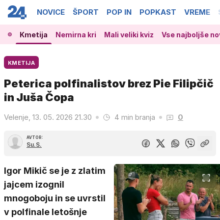
NOVICE
ŠPORT
POP IN
POPKAST
VREME
Kmetija
Nemirna kri
Mali veliki kviz
Vse najboljše no
KMETIJA
Peterica polfinalistov brez Pie Filipčič
in Juša Čopa
Velenje, 13. 05. 2026 21.30
4 min branja
0
AVTOR:
Su.S.
Igor Mikič se je z zlatim
jajcem izognil
mnogoboju in se uvrstil
v polfinale letošnje