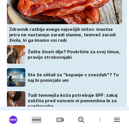
Zdravnik razbija enega največjih mitov: mastna
jetra ne nastanejo zaradi slanine, temveč zaradi
živila, ki ga imamo vsi radi
Želite živeti dlje? Poskrbite za svoj timus,
pravijo strokovnjaki
Ste že slišali za "kopanje v zvezdah"? To
naj bi pomirjalo um
Tudi temnejša koža potrebuje SPF: zakaj
zaščita pred soncem ni pomembna le za
svetlopolte
CEKIN