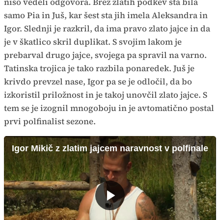
niso vedeli odgovora. Brez zlatih podkev sta bila
samo Pia in Juš, kar šest sta jih imela Aleksandra in
Igor. Slednji je razkril, da ima pravo zlato jajce in da
je v škatlico skril duplikat. S svojim lakom je
prebarval drugo jajce, svojega pa spravil na varno.
Tatinska trojica je tako razbila ponaredek. Juš je
krivdo prevzel nase, Igor pa se je odločil, da bo
izkoristil priložnost in je takoj unovčil zlato jajce. S
tem se je izognil mnogoboju in je avtomatično postal
prvi polfinalist sezone.
Igor Mikič z zlatim jajcem naravnost v polfinale