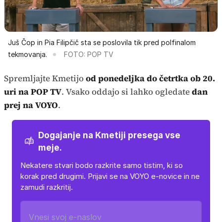
Juš Čop in Pia Filipčič sta se poslovila tik pred polfinalom
tekmovanja.
FOTO: POP TV
Spremljajte Kmetijo
od ponedeljka do četrtka ob 20.
uri na POP TV
. Vsako oddajo si lahko ogledate
dan
prej na
VOYO
.
Dogajanje na Kmetiji presega vse
meje.
Nekatere stvari bodo razkrite samo tistim, ki so
korak pred drugimi. Prijavi se na VOYO e-novice in ne
zamudi razkritij.