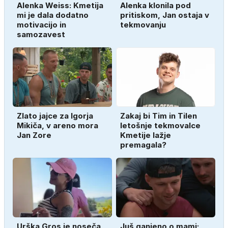
Alenka Weiss: Kmetija
Alenka klonila pod
mi je dala dodatno
pritiskom, Jan ostaja v
motivacijo in
tekmovanju
samozavest
Zlato jajce za Igorja
Zakaj bi Tim in Tilen
Mikiča, v areno mora
letošnje tekmovalce
Jan Zore
Kmetije lažje
premagala?
Urška Gros je noseča
Juš ganjeno o mami: