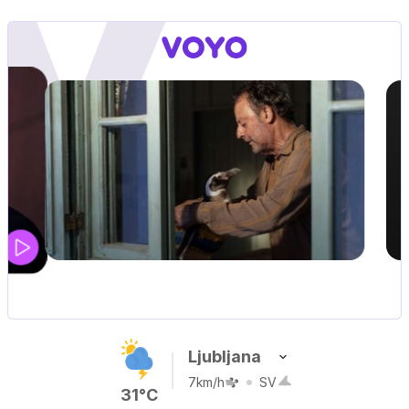
UEFA SUPERPOKAL
V živo na VOYO: sreda ob 20.30
Ljubljana
7km/h
SV
31°C