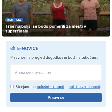
KMETIJA
Trije najboljši se bodo pomerili za mesti v
superfinalu
E-NOVICE
Prijavi se na pregled dogodkov in bodi na tekočem.
Strinjam se s
splošnimi pogoji
in
politiko zasebnosti
.
Prijavi se