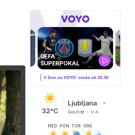
MOTOGP . VN
VELIKE BRITANIJE
V živo na VOYO: PET-NED
Ljubljana
32°C
5km/h
V
NED
PON
TOR
SRE