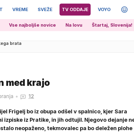
T
VREME
SVEŽE
TV ODDAJE
VOYO
MAGA
Vse najboljše novice
Na lovu
Štartaj, Slovenija!
kega brata
 med krajo
branja
12
jel Frigelj bo iz obupa odšel v spalnico, kjer Sara
i izpiske iz Pratike, in jih odtujil. Njegovo dejanje n
ostalo neopaženo, tekmovalec pa bo deležen plohe