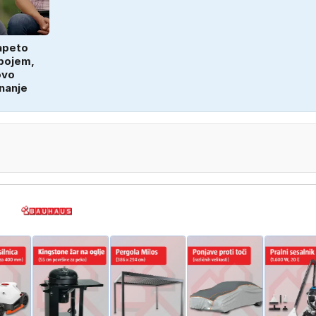
apeto
bojem,
ovo
nanje