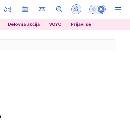
Preklopi barvni na
ZIN
Delovna akcija
VOYO
Prijavi se
e