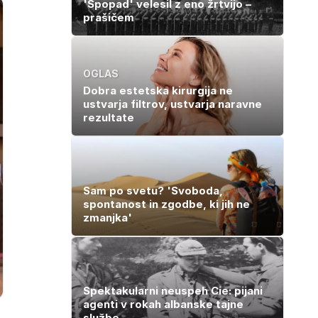
'Spopad' velesil z eno žrtvijo –
prašičem
OGLAS
Dobra estetska kirurgija ne
ustvarja filtrov, ustvarja naravne
rezultate
Sam po svetu? 'Svoboda,
spontanost in zgodbe, ki jih ne
zmanjka'
Spektakularni neuspeh Cie: pijani
agenti v rokah albanske tajne
službe