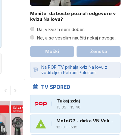
Menite, da boste poznali odgovore v
kvizu Na lovu?
Da, v kvizih sem dober.
Ne, a se veselim naučiti nekaj novega.
Moški
Ženska
Na POP TV prihaja kviz Na lovu z
voditeljem Petrom Polesom
TV SPORED
Tukaj zdaj
13.35 - 15.40
MotoGP - dirka VN Velike
Britanije
12.10 - 15.15