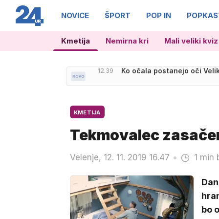
NOVICE
ŠPORT
POP IN
POPKAS
Kmetija
Nemirna kri
Mali veliki kviz
12.39
Ko očala postanejo oči Veli
KMETIJA
Tekmovalec zasačen
Velenje, 12. 11. 2019 16.47
1 min 
Dani
hran
bo 