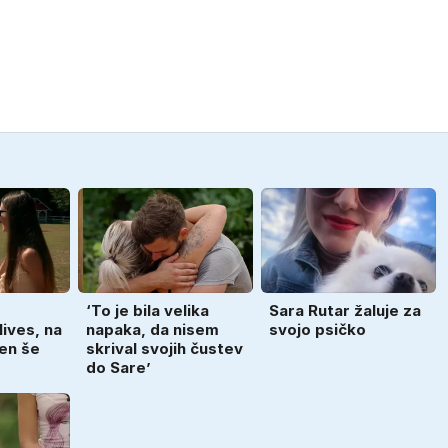
‘To je bila velika
Sara Rutar žaluje za
Nives, na
napaka, da nisem
svojo psičko
en še
skrival svojih čustev
do Sare’