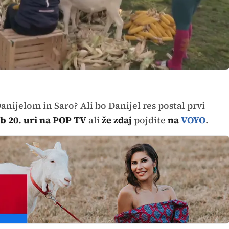
ijelom in Saro? Ali bo Danijel res postal prvi
b 20. uri na POP TV
ali
že zdaj
pojdite
na
VOYO
.