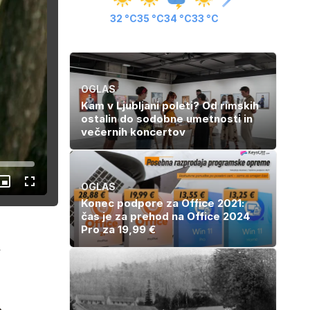
32 °C
35 °C
34 °C
33 °C
OGLAS
Kam v Ljubljani poleti? Od rimskih
ostalin do sodobne umetnosti in
večernih koncertov
OGLAS
Slika
Celozaslonski
v
način
Konec podpore za Office 2021:
sliki
čas je za prehod na Office 2024
Pro za 19,99 €
a