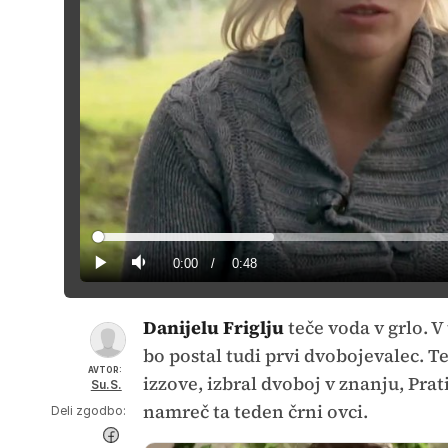
Loaded
:
20.80%
Current
0:00
/
Duration
0:48
Predvajaj
Tiho
Time
Danijelu Friglju
teče voda v grlo. V
bo postal tudi prvi dvobojevalec. Te
AVTOR:
izzove, izbral dvoboj v znanju, Prat
Su.S.
namreč ta teden črni ovci.
Deli zgodbo: