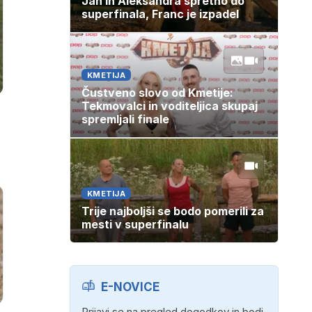
Jan in Aleksandra spretno do
superfinala, Franc je izpadel
KMETIJA
Čustveno slovo od Kmetije:
Tekmovalci in voditeljica skupaj
spremljali finale
KMETIJA
Trije najboljši se bodo pomerili za
mesti v superfinalu
E-NOVICE
Prijavi se na pregled dogodkov in bodi