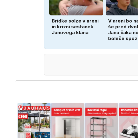
Bridke solze v areni
V areni bo n
in krizni sestanek
še pred dvo
Janovega klana
Jana čaka n
boleče spoz