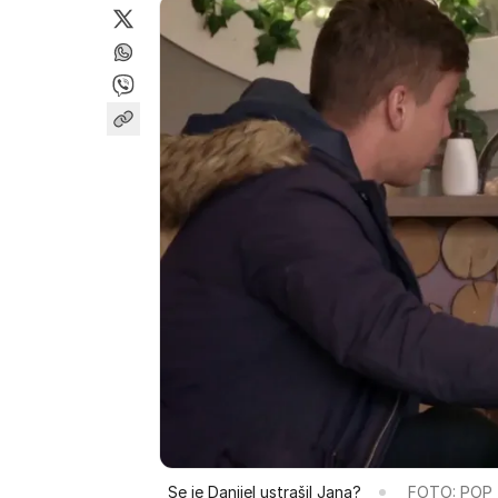
Se je Danijel ustrašil Jana?
FOTO: POP