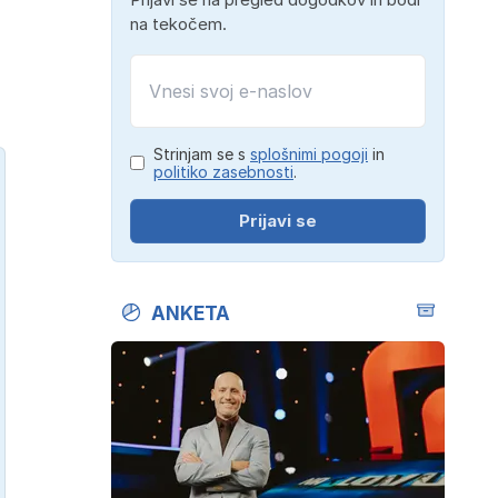
na tekočem.
Strinjam se s
splošnimi pogoji
in
politiko zasebnosti
.
Prijavi se
ANKETA