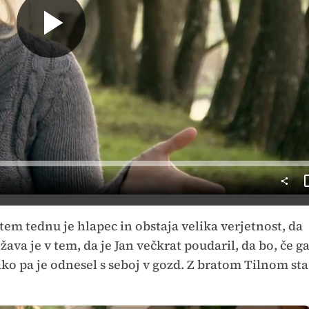
Predvajaj
 tem tednu je hlapec in obstaja velika verjetnost, da
žava je v tem, da je Jan večkrat poudaril, da bo, če g
iko pa je odnesel s seboj v gozd. Z bratom Tilnom sta