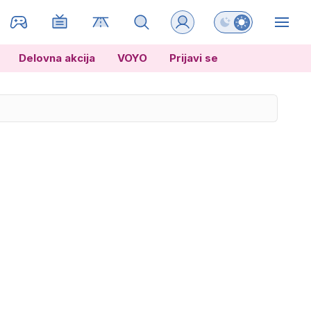
Preklopi barvni na
ZIN
Delovna akcija
VOYO
Prijavi se