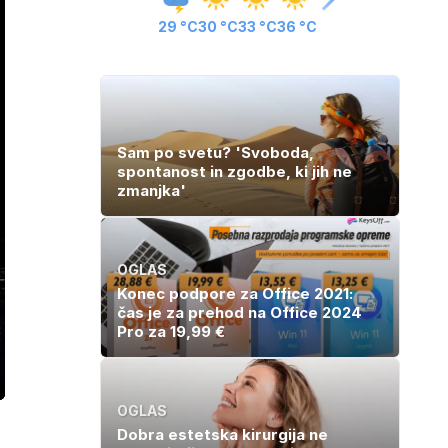
29 °C
30 °C
33 °C
36 °C
Sam po svetu? 'Svoboda,
spontanost in zgodbe, ki jih ne
zmanjka'
OGLAS
Konec podpore za Office 2021:
čas je za prehod na Office 2024
Pro za 19,99 €
ozaslonski
in
OGLAS
Dobra estetska kirurgija ne