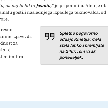
u, da naj bi bil to
Jasmin
,"
je pripomnila. Alen je ob
 kmalu gostili naslednjega izpadlega tekmovalca, od
vore.
o resno
Spletno pogovorno
nine izjave, da
oddajo Kmetija: Cela
ednost za
štala lahko spremljate
i s 16
na 24ur.com vsak
len imitira
ponedeljek.