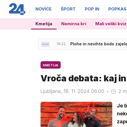
NOVICE
ŠPORT
POP IN
POPKAS
Kmetija
Nemirna kri
Mali veliki kviz
18.22
Plohe in nevihte bodo zajele
18.45
Biografski film Michael bo 
KMETIJA
Vroča debata: kaj in
Ljubljana, 18. 11. 2024 06.00
2 m
Je b
nek
zapu