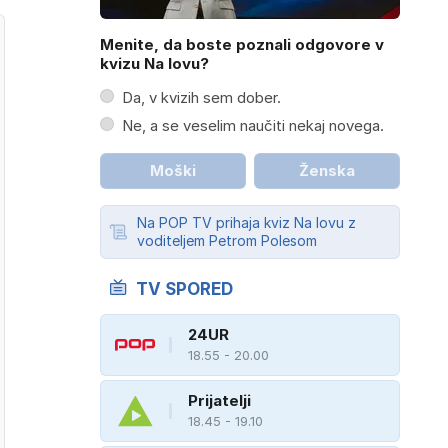
Menite, da boste poznali odgovore v
kvizu Na lovu?
Da, v kvizih sem dober.
Ne, a se veselim naučiti nekaj novega.
Moški
Ženska
Na POP TV prihaja kviz Na lovu z
voditeljem Petrom Polesom
TV SPORED
24UR
18.55 - 20.00
Prijatelji
18.45 - 19.10