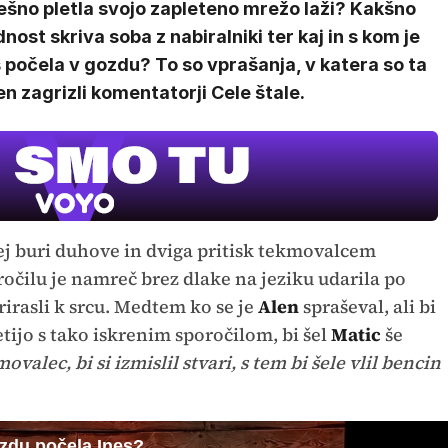
ešno pletla svojo zapleteno mrežo laži? Kakšno
nost skriva soba z nabiralniki ter kaj in s kom je
 počela v gozdu? To so vprašanja, v katera so ta
n zagrizli komentatorji Cele štale.
ej buri duhove in dviga pritisk tekmovalcem
očilu je namreč brez dlake na jeziku udarila po
prirasli k srcu. Medtem ko se je
Alen
spraševal, ali bi
etijo s tako iskrenim sporočilom, bi šel
Matic
še
movalec, bi si izmislil stvari, s tem bi šele vlil bencin
ozdu počela Ines?