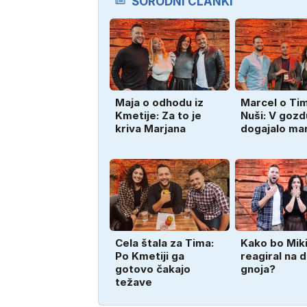
SORODNI ČLANKI
Maja o odhodu iz
Marcel o Tim
Kmetije: Za to je
Nuši: V gozd
kriva Marjana
dogajalo mar
Cela štala za Tima:
Kako bo Mik
Po Kmetiji ga
reagiral na d
gotovo čakajo
gnoja?
težave