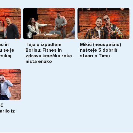
u in
Teja o izpadlem
Mikič (neuspešno)
u se je
Borisu: Fitnes in
našteje 5 dobrih
sikaj
zdrava kmečka roka
stvari o Timu
nista enako
ič
arilo iz