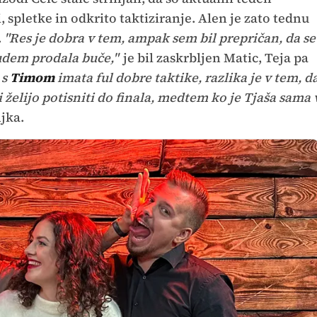
, spletke in odkrito taktiziranje. Alen je zato tednu
.
"Res je dobra v tem, ampak sem bil prepričan, da se
judem prodala buče,"
je bil zaskrbljen Matic, Teja pa
 s
Timom
imata ful dobre taktike, razlika je v tem, d
 želijo potisniti do finala, medtem ko je Tjaša sama 
jka.