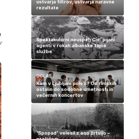
ustvarja filtrov, ustvarja naravne
rezultate
a
Spektakularni neuspeh Cie: pijani
v
agenti v rokah albanske tajne
službe
OGLAS
Kam v Ljubljani poleti? Od rimskih
ostalin do sodobne umetnosti in
večernih koncertov
'Spopad' velesil z eno žrtvijo –
prašičem