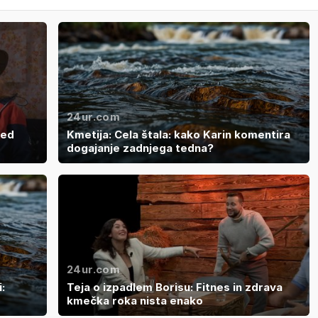
24ur.com
med
Kmetija: Cela štala: kako Karin komentira
dogajanje zadnjega tedna?
24ur.com
:
Teja o izpadlem Borisu: Fitnes in zdrava
kmečka roka nista enako