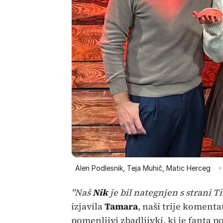
Alen Podlesnik, Teja Muhič, Matic Herceg
"Naš
Nik
je bil nategnjen s strani T
izjavila
Tamara
, naši trije komenta
pomenljivi zbadljivki, ki je fanta 