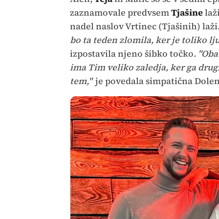
zaznamovale predvsem
Tjašine
laži
nadel naslov Vrtinec (Tjašinih) laži
bo ta teden zlomila, ker je toliko l
izpostavila njeno šibko točko.
"Oba
ima Tim veliko zaledja, ker ga drugi
tem,"
je povedala simpatična Dolen