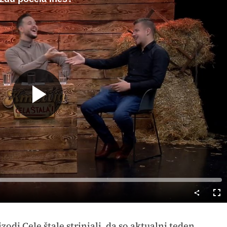
Predvajaj
Cel
nač
zodi Cele štale strinjali, da so aktualni teden