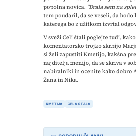
popolna novica.
"Brala sem na splet
tem poudaril, da se veseli, da bodo
katerega bo z užitkom izvrtal odgo
V sveži Celi štali poglejte tudi, kak
komentatorsko trojko skrbijo Marja
si želi zapustiti Kmetijo, kakšna pr
najditelja menijo, da se skriva v sob
nabiralniki in ocenite kako dobro A
Žana in Nika.
KMETIJA
CELA ŠTALA