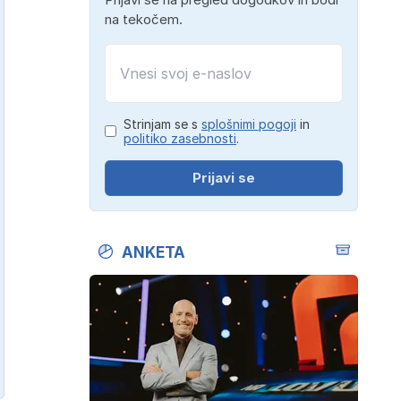
na tekočem.
Strinjam se s
splošnimi pogoji
in
politiko zasebnosti
.
Prijavi se
ANKETA