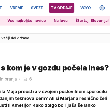
T
VREME
SVEŽE
TV ODDAJE
VOYO
MAGA
Vse najboljše novice
Na lovu
Štartaj, Slovenija!
 večji del države
dobil nadaljevanje
 s kom je v gozdu počela Ines?
in branja
6
ila Maja preostra v svojem poslovilnem sporočilu
danjim tekmovalcem? Ali si Marjana resnično želi
stiti Kmetijo? Kako dolgo bo Tjaša še lahko