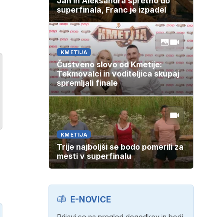
Jan in Aleksandra spretno do
superfinala, Franc je izpadel
KMETIJA
Čustveno slovo od Kmetije:
Tekmovalci in voditeljica skupaj
spremljali finale
KMETIJA
Trije najboljši se bodo pomerili za
mesti v superfinalu
E-NOVICE
Prijavi se na pregled dogodkov in bodi