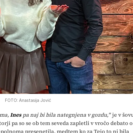
FOTO: Anastasija Jović
ima,
Ines
pa naj bi bila nategnjena v gozdu,"
je v šov
torji pa so se ob tem seveda zapletli v vročo debato o
popolnoma presenetila, medtem ko za Tejo to ni bila