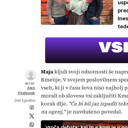
usp
pred
Ines
tede
Maja
kljub svoji odsotnosti še napr
Kmetije. V svojem poslovilnem spor
AVTOR:
vseh, ki ji v času šova niso najbolj 
Alen
Podlesnik
morali ob slovesu vsi zaključiti Km
Deli zgodbo:
korak dlje.
"Če bi bil jaz izpadli tek
na ogenj,"
je navdušeno povedal.
Vroča debata: kaj in s kom je v g