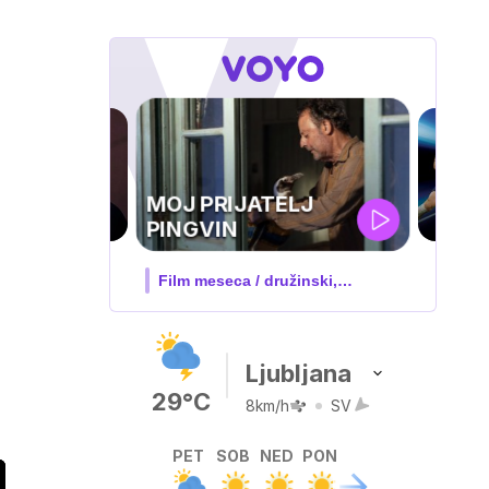
UEFA
SUPERPOKAL
V živo na VOYO: sreda ob 20.30
Ljubljana
29°C
8km/h
SV
PET
SOB
NED
PON