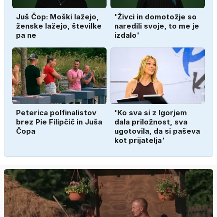
Juš Čop: Moški lažejo,
'Živci in domotožje so
ženske lažejo, številke
naredili svoje, to me je
pa ne
izdalo'
Peterica polfinalistov
'Ko sva si z Igorjem
brez Pie Filipčič in Juša
dala priložnost, sva
Čopa
ugotovila, da si paševa
kot prijatelja'