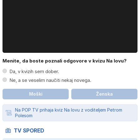
Menite, da boste poznali odgovore v kvizu Na lovu?
Da, v kvizih sem dober.
Ne, a se veselim naučiti nekaj novega.
Moški
Ženska
Na POP TV prihaja kviz Na lovu z voditeljem Petrom
Polesom
TV SPORED