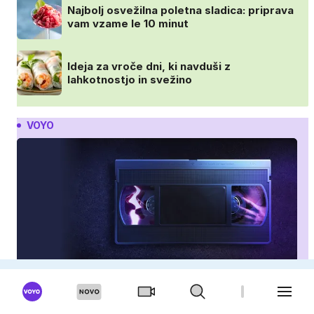
Najbolj osvežilna poletna sladica: priprava
vam vzame le 10 minut
Ideja za vroče dni, ki navduši z
lahkotnostjo in svežino
VOYO
Seks posnetki slavnih