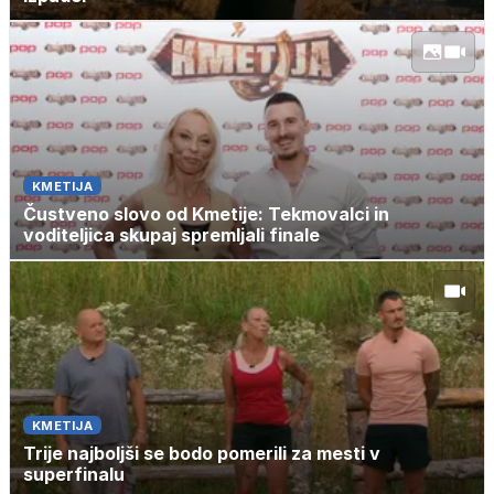
KMETIJA
Čustveno slovo od Kmetije: Tekmovalci in
voditeljica skupaj spremljali finale
KMETIJA
Trije najboljši se bodo pomerili za mesti v
superfinalu