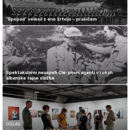
'Spopad' velesil z eno žrtvijo – prašičem
Spektakularni neuspeh Cie: pijani agenti v rokah
albanske tajne službe
OGLAS