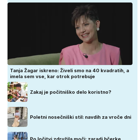
Tanja Žagar iskreno: Živeli smo na 40 kvadratih, a
imela sem vse, kar otrok potrebuje
Zakaj je počitniško delo koristno?
Poletni nosečniški stil: navdih za vroče dni
Po ločitvi združila moči: zaradi hčerke