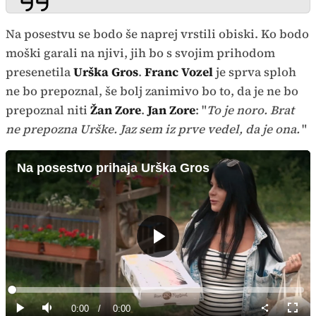
Na posestvu se bodo še naprej vrstili obiski. Ko bodo
moški garali na njivi, jih bo s svojim prihodom
presenetila
Urška Gros
.
Franc Vozel
je sprva sploh
ne bo prepoznal, še bolj zanimivo bo to, da je ne bo
prepoznal niti
Žan Zore
.
Jan Zore
: "
To je noro. Brat
ne prepozna Urške. Jaz sem iz prve vedel, da je ona.
"
Na posestvo prihaja Urška Gros
Predvajaj
Loaded
:
0%
Current
0:00
/
Duration
0:00
Predvajaj
Tiho
Celoz