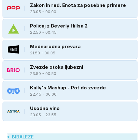
Zakon in red: Enota za posebne primere
23.05 - 00.00
Policaj z Beverly Hillsa 2
22.50 - 00.45
Mednarodna prevara
21.50 - 00.05
Zvezde otoka ljubezni
23.50 - 00.50
Kally's Mashup - Pot do zvezde
22.45 - 06.00
Usodno vino
23.05 - 23.55
BIBALEZE