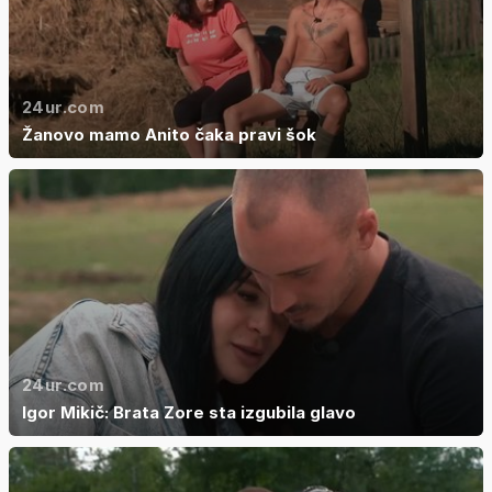
24ur.com
Žanovo mamo Anito čaka pravi šok
24ur.com
Igor Mikič: Brata Zore sta izgubila glavo