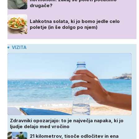
drugače?
Lahkotna solata, ki jo bomo jedle celo
poletje (in še dolgo po njem)
VIZITA
Zdravniki opozarjajo: to je največja napaka, ki jo
ljudje delajo med vročino
21 kilometrov, tisoče odločitev in ena