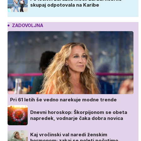
skupaj odpotovala na Karibe
ZADOVOLJNA
Pri 61 letih še vedno narekuje modne trende
Dnevni horoskop: Škorpijonom se obeta
napredek, vodnarje čaka dobra novica
Kaj vročinski val naredi ženskim
hormonom: zakaj se poleti počutimo