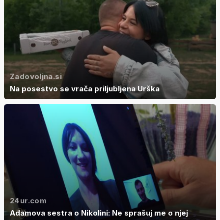
Zadovoljna.si
Na posestvo se vrača priljubljena Urška
24ur.com
Adamova sestra o Nikolini: Ne sprašuj me o njej