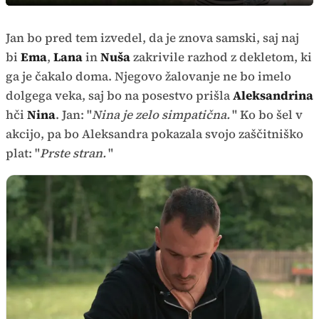
način
Time
Jan bo pred tem izvedel, da je znova samski, saj naj
bi
Ema
,
Lana
in
Nuša
zakrivile razhod z dekletom, ki
ga je čakalo doma. Njegovo žalovanje ne bo imelo
dolgega veka, saj bo na posestvo prišla
Aleksandrina
hči
Nina
. Jan: "
Nina je zelo simpatična.
" Ko bo šel v
akcijo, pa bo Aleksandra pokazala svojo zaščitniško
plat: "
Prste stran.
"