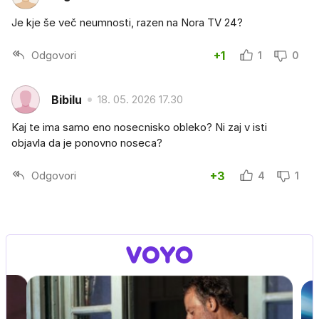
Je kje še več neumnosti, razen na Nora TV 24?
Odgovori
+1
1
0
Bibilu
18. 05. 2026 17.30
Kaj te ima samo eno nosecnisko obleko? Ni zaj v isti
objavla da je ponovno noseca?
Odgovori
+3
4
1