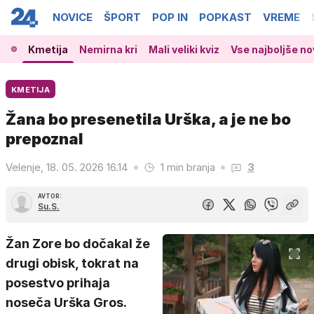
NOVICE
ŠPORT
POP IN
POPKAST
VREME
Kmetija
Nemirna kri
Mali veliki kviz
Vse najboljše no
KMETIJA
Žana bo presenetila Urška, a je ne bo
prepoznal
Velenje, 18. 05. 2026 16.14
1 min branja
3
AVTOR:
Su.S.
Žan Zore bo dočakal že
drugi obisk, tokrat na
posestvo prihaja
noseča Urška Gros.