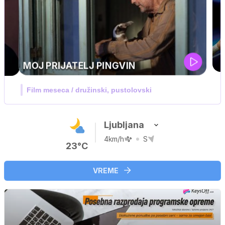
UEFA SUPERPOKAL
V živo na VOYO: sreda ob 20.30
Ljubljana
4km/h
S
23°C
VREME