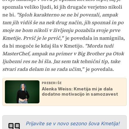
spoznala veliko ljudi, ki jih drugače verjetno nikoli
ne bi.
"Sploh karakterno se ne bi povezali, ampak
tam jih vidiš še na nek drug način, jih spoznaš in po
moje ne bom nikoli v življenju pozabila svoje prve
Kmetije. Prvič je le prvič,"
je povedala in namignila,
da bi mogoče še kdaj šla v Kmetijo.
"Morda tudi
MasterChef, ampak na primer v Big Brother pa Otok
ljubezni res ne bi šla. Jaz sem tak tehnični tip, take
stvari rada delam in se rada učim,"
je povedala.
PREBERI ŠE
Alenka Weiss: Kmetija mi je dala
dodatno motivacijo in samozavest
Prijavite se v novo sezono šova Kmetija!