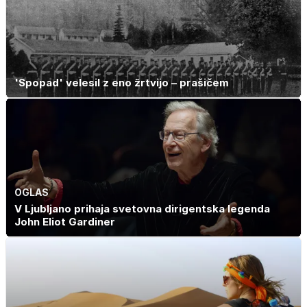
'Spopad' velesil z eno žrtvijo – prašičem
OGLAS
V Ljubljano prihaja svetovna dirigentska legenda
John Eliot Gardiner