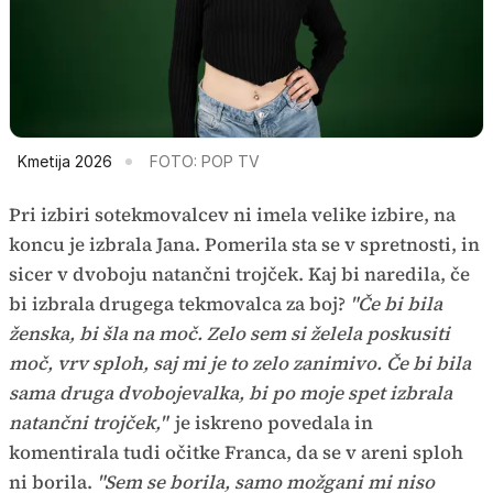
Kmetija 2026
FOTO: POP TV
Pri izbiri sotekmovalcev ni imela velike izbire, na
koncu je izbrala Jana. Pomerila sta se v spretnosti, in
sicer v dvoboju natančni trojček. Kaj bi naredila, če
bi izbrala drugega tekmovalca za boj?
"Če bi bila
ženska, bi šla na moč. Zelo sem si želela poskusiti
moč, vrv sploh, saj mi je to zelo zanimivo. Če bi bila
sama druga dvobojevalka, bi po moje spet izbrala
natančni trojček,"
je iskreno povedala in
komentirala tudi očitke Franca, da se v areni sploh
ni borila.
"Sem se borila, samo možgani mi niso