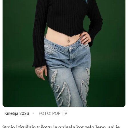
Kmetija 2026
FOTO: POP TV
Svojo izkušnjo v šovu je opisala kot zelo lepo, saj je