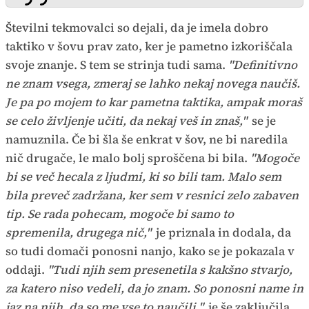
Številni tekmovalci so dejali, da je imela dobro
taktiko v šovu prav zato, ker je pametno izkoriščala
svoje znanje. S tem se strinja tudi sama.
"Definitivno
ne znam vsega, zmeraj se lahko nekaj novega naučiš.
Je pa po mojem to kar pametna taktika, ampak moraš
se celo življenje učiti, da nekaj veš in znaš,"
se je
namuznila. Če bi šla še enkrat v šov, ne bi naredila
nič drugače, le malo bolj sproščena bi bila.
"Mogoče
bi se več hecala z ljudmi, ki so bili tam. Malo sem
bila preveč zadržana, ker sem v resnici zelo zabaven
tip. Se rada pohecam, mogoče bi samo to
spremenila, drugega nič,"
je priznala in dodala, da
so tudi domači ponosni nanjo, kako se je pokazala v
oddaji.
"Tudi njih sem presenetila s kakšno stvarjo,
za katero niso vedeli, da jo znam. So ponosni name in
jaz na njih, da so me vse to naučili,"
je še zaključila.