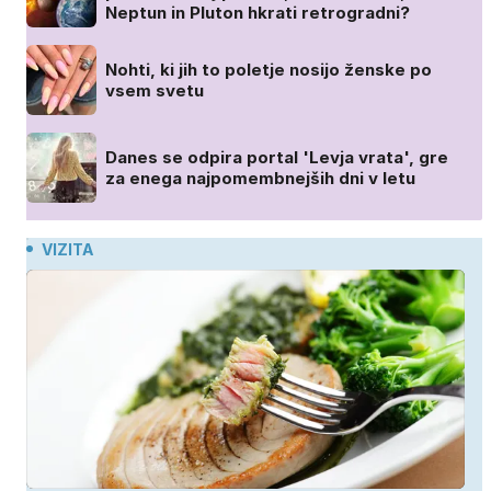
Neptun in Pluton hkrati retrogradni?
Nohti, ki jih to poletje nosijo ženske po
vsem svetu
Danes se odpira portal 'Levja vrata', gre
za enega najpomembnejših dni v letu
VIZITA