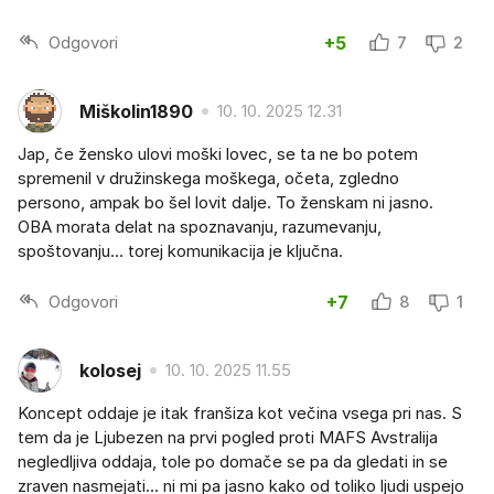
Odgovori
+5
7
2
Miškolin1890
10. 10. 2025 12.31
Jap, če žensko ulovi moški lovec, se ta ne bo potem
spremenil v družinskega moškega, očeta, zgledno
persono, ampak bo šel lovit dalje. To ženskam ni jasno.
OBA morata delat na spoznavanju, razumevanju,
spoštovanju... torej komunikacija je ključna.
Odgovori
+7
8
1
kolosej
10. 10. 2025 11.55
Koncept oddaje je itak franšiza kot večina vsega pri nas. S
tem da je Ljubezen na prvi pogled proti MAFS Avstralija
negledljiva oddaja, tole po domače se pa da gledati in se
zraven nasmejati... ni mi pa jasno kako od toliko ljudi uspejo