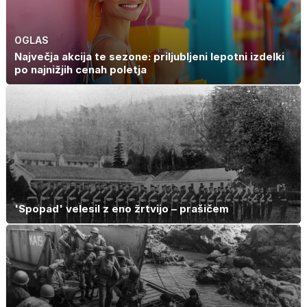
OGLAS
Največja akcija te sezone: priljubljeni lepotni izdelki
po najnižjih cenah poletja
'Spopad' velesil z eno žrtvijo – prašičem