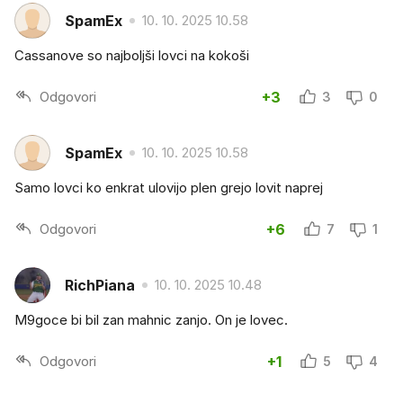
SpamEx
10. 10. 2025 10.58
Cassanove so najboljši lovci na kokoši
Odgovori
+3
3
0
SpamEx
10. 10. 2025 10.58
Samo lovci ko enkrat ulovijo plen grejo lovit naprej
Odgovori
+6
7
1
RichPiana
10. 10. 2025 10.48
M9goce bi bil zan mahnic zanjo. On je lovec.
Odgovori
+1
5
4