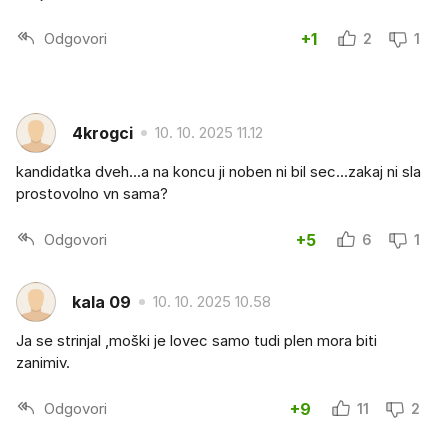
Odgovori
+1
2
1
4krogci
10. 10. 2025 11.12
kandidatka dveh...a na koncu ji noben ni bil sec...zakaj ni sla
prostovolno vn sama?
Odgovori
+5
6
1
kala 09
10. 10. 2025 10.58
Ja se strinjal ,moški je lovec samo tudi plen mora biti
zanimiv.
Odgovori
+9
11
2