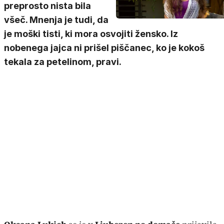
preprosto nista bila
všeč. Mnenja je tudi, da
je moški tisti, ki mora osvojiti žensko. Iz
nobenega jajca ni prišel piščanec, ko je kokoš
tekala za petelinom, pravi.