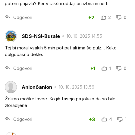
potem prijavla? Ker v takšni oddaji on izbira in ne ti
Odgovori
+2
2
0
SDS-NSi-Butale
10. 10. 2025 14.55
Tej bi moral vsakih 5 min potipat ali ima še pulz... Kako
dolgočasno dekle.
Odgovori
+1
1
0
Anion6anion
10. 10. 2025 13.56
Želimo moške lovce. Ko jih fasejo pa jokajo da so bile
zlorabljene
Odgovori
+3
4
1