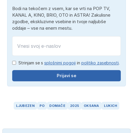
Bodi na tekočem z vsem, kar se vrti na POP TV,
KANAL A, KINO, BRIO, OTO in ASTRA! Zakulisne
zgodbe, ekskluzivne vsebine in tvoje najljubše
oddaje – vse na enem mestu.
Strinjam se s
splošnimi pogoji
in
politiko zasebnosti
.
Prijavi se
LJUBEZEN
PO
DOMAČE
2025
OKSANA
LUKICH