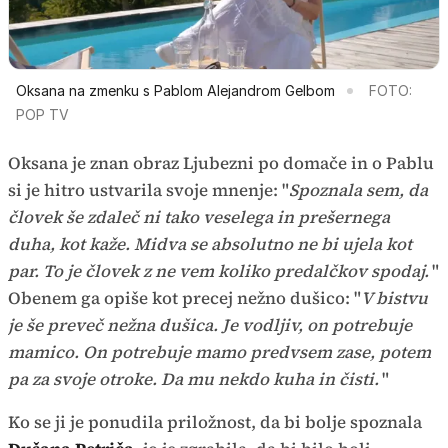
Oksana na zmenku s Pablom Alejandrom Gelbom
FOTO:
POP TV
Oksana je znan obraz Ljubezni po domače in o Pablu
si je hitro ustvarila svoje mnenje: "
Spoznala sem, da
človek še zdaleč ni tako veselega in prešernega
duha, kot kaže. Midva se absolutno ne bi ujela kot
par. To je človek z ne vem koliko predalčkov spodaj.
"
Obenem ga opiše kot precej nežno dušico: "
V bistvu
je še preveč nežna dušica. Je vodljiv, on potrebuje
mamico. On potrebuje mamo predvsem zase, potem
pa za svoje otroke. Da mu nekdo kuha in čisti.
"
Ko se ji je ponudila priložnost, da bi bolje spoznala