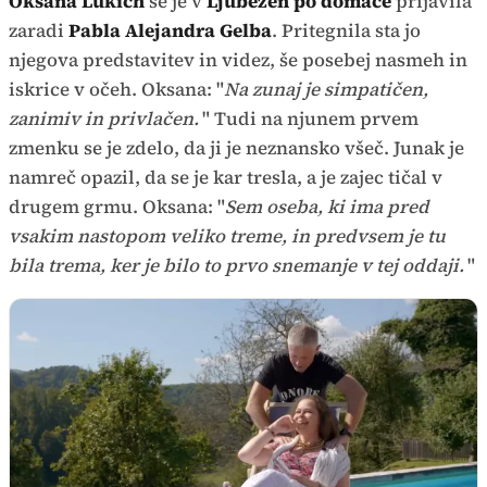
Oksana Lukich
se je v
Ljubezen po domače
prijavila
zaradi
Pabla Alejandra Gelba
. Pritegnila sta jo
njegova predstavitev in videz, še posebej nasmeh in
iskrice v očeh. Oksana: "
Na zunaj je simpatičen,
zanimiv in privlačen.
" Tudi na njunem prvem
zmenku se je zdelo, da ji je neznansko všeč. Junak je
namreč opazil, da se je kar tresla, a je zajec tičal v
drugem grmu. Oksana: "
Sem oseba, ki ima pred
vsakim nastopom veliko treme, in predvsem je tu
bila trema, ker je bilo to prvo snemanje v tej oddaji.
"