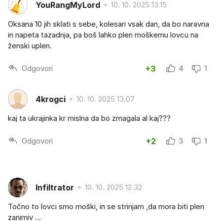
YouRangMyLord
10. 10. 2025 13.15
Oksana 10 jih sklati s sebe, kolesari vsak dan, da bo naravna
in napeta tazadnja, pa boš lahko plen moškemu lovcu na
ženski uplen.
Odgovori
+3
4
1
4krogci
10. 10. 2025 13.07
kaj ta ukrajinka kr mislna da bo zmagala al kaj???
Odgovori
+2
3
1
Infiltrator
10. 10. 2025 12.32
Točno to lovci smo moški, in se strinjam ,da mora biti plen
zanimiv ...