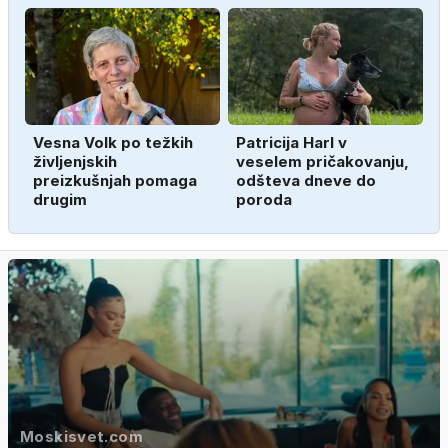
Vesna Volk po težkih
Patricija Harl v
življenjskih
veselem pričakovanju,
preizkušnjah pomaga
odšteva dneve do
drugim
poroda
Moskisvet.com