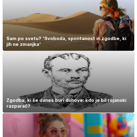
Sam po svetu? 'Svoboda, spontanost in zgodbe, ki
jih ne zmanjka'
Zgodba, ki še danes buri duhove: kdo je bil rojanski
razparač?