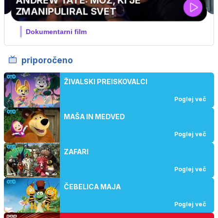
MOJ PRIJATELJ PINGVIN
Film meseca / družinski, pustolovski
priporočeno
ŽIVALSKI PREISKOVALCI
Poglej več
MAŠA IN MEDVED
Poglej več
ZAFARI
Poglej več
ČEBELICA MAJA
Poglej več