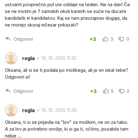
ustvariti povprečno pol ure oddaje na teden. Ne na dan! Če
se ne motim je 7 samskih okoli katerih se suče na ducate
kandidatk in kandidatov. Kaj se tam pravzaprav dogaja, da
ne morejo skoraj ničesar prikazati?
Odgovori
+3
3
0
rogla
10. 10. 2025 11.32
Oksana, ali si se ti podala po moškega, ali je on iskal tebe?
Odgovori si!
Odgovori
+3
5
2
rogla
10. 10. 2025 11.30
Oksana, ti si se prijavila na "lov" za moškim, ne on za tabo.
A za lov je potrebno orožje, ki si ga ti, očitno, pozabila tam
nekje ...