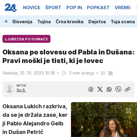
NOVICE
ŠPORT
POP IN
POPKAST
VREME
Slovenija
Tujina
Črna kronika
Dejstva
Tuja scena
LJUBEZEN PO DOMAČE
Oksana po slovesu od Pabla in Dušana:
Pravi moški je tisti, ki je lovec
Velenje, 10. 10. 2025 10.18
3 min branja
16
AVTOR:
Su.S.
Oksana Lukich razkriva,
da se je držala zase, ker
ji Pablo Alejandro Gelb
in Dušan Petrič