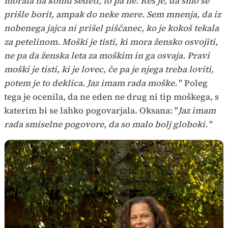
morala na komu sedeti, to pa ne. Res je, da smo se
prišle borit, ampak do neke mere. Sem mnenja, da iz
nobenega jajca ni prišel piščanec, ko je kokoš tekala
za petelinom. Moški je tisti, ki mora žensko osvojiti,
ne pa da ženska leta za moškim in ga osvaja. Pravi
moški je tisti, ki je lovec, če pa je njega treba loviti,
potem je to deklica. Jaz imam rada moške.
" Poleg
tega je ocenila, da ne eden ne drug ni tip moškega, s
katerim bi se lahko pogovarjala. Oksana: "
Jaz imam
rada smiselne pogovore, da so malo bolj globoki.
"