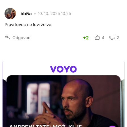
bb5a
10. 10. 2025 10.25
Pravi lovec ne lovi želve.
Odgovori
+2
4
2