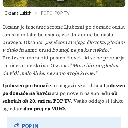
Oksana Lukich
FOTO: POP TV
Oksana je iz sedme sezone Ljubezni po domače odšla
samska in tako bo ostalo, vse dokler ne bo našla
pravega. Oksana: "
Jaz iščem svojega človeka, gledam
v dušo in samo pravi bo moj, ne pa kar nekdo.
"
Predvsem mora biti pošten človek, ki se ne pretvarja
in ničesar ne skriva. Oksana: "
Mora biti razgledan,
da vidi malo širše, ne samo svoje krone.
"
Ljubezen po domače
in magazinska oddaja
Ljubezen
po domače na kavču
sta po novem na sporedu
ob
sobotah ob 20. uri na POP TV
. Vsako oddajo si lahko
ogledate
dan prej na
VOYO
.
POP IN