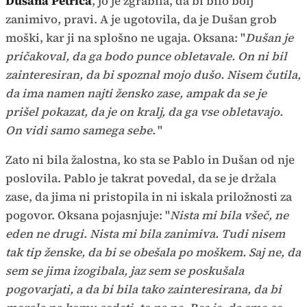
Dušana Petriča
, jo je zgrabila, da bi bilo bolj
zanimivo, pravi. A je ugotovila, da je Dušan grob
moški, kar ji na splošno ne ugaja. Oksana: "
Dušan je
pričakoval, da ga bodo punce obletavale. On ni bil
zainteresiran, da bi spoznal mojo dušo. Nisem čutila,
da ima namen najti žensko zase, ampak da se je
prišel pokazat, da je on kralj, da ga vse obletavajo.
On vidi samo samega sebe.
"
Zato ni bila žalostna, ko sta se Pablo in Dušan od nje
poslovila. Pablo je takrat povedal, da se je držala
zase, da jima ni pristopila in ni iskala priložnosti za
pogovor. Oksana pojasnjuje: "
Nista mi bila všeč, ne
eden ne drugi. Nista mi bila zanimiva. Tudi nisem
tak tip ženske, da bi se obešala po moškem. Saj ne, da
sem se jima izogibala, jaz sem se poskušala
pogovarjati, a da bi bila tako zainteresirana, da bi