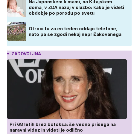
Na Japonskem k mami, na Kitajskem
doma, v ZDA nazaj v službo: kako je videti
obdobje po porodu po svetu
Otroci tu za en teden oddajo telefone,
nato pa se zgodi nekaj nepričakovanega
ZADOVOLJNA
Pri 68 letih brez botoksa: še vedno prisega na
naravni videz in videti je odlično