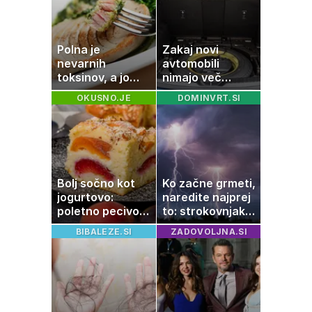
in Pluton hkrati
retrogradni?
Polna je
Zakaj novi
nevarnih
avtomobili
toksinov, a jo
nimajo več
imamo vsi radi:
rezervne gume?
OKUSNO.JE
DOMINVRT.SI
to je najbolj
nezdrava riba, ki
jo mnogi redno
uživajo
Bolj sočno kot
Ko začne grmeti,
jogurtovo:
naredite najprej
poletno pecivo,
to: strokovnjaki
ki vedno uspe
opozarjajo na
BIBALEZE.SI
ZADOVOLJNA.SI
pogosto napako