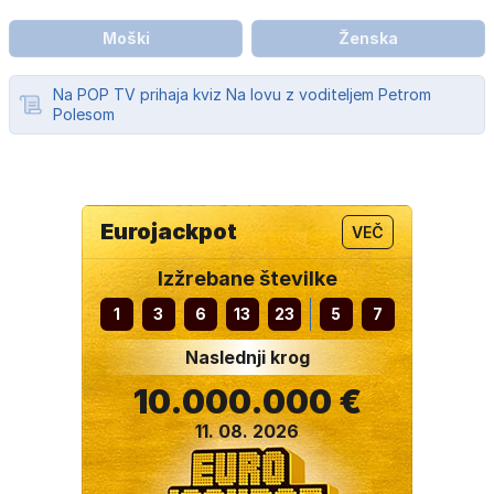
Moški
Ženska
Na POP TV prihaja kviz Na lovu z voditeljem Petrom
Polesom
Eurojackpot
VEČ
Izžrebane številke
1
3
6
13
23
5
7
Naslednji krog
10.000.000 €
11. 08. 2026