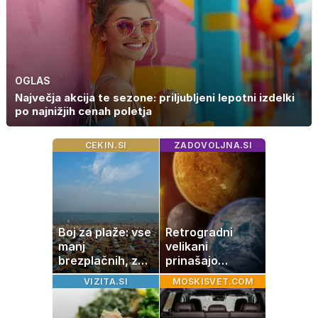
OGLAS
Največja akcija te sezone: priljubljeni lepotni izdelki
po najnižjih cenah poletja
CEKIN.SI
ZADOVOLJNA.SI
Boj za plaže: vse
Retrogradni
manj
velikani
brezplačnih, za
prinašajo
ležalnik in
pomembne
VIZITA.SI
MOSKISVET.COM
senčnik tudi več
premike – kaj
kot 40 evrov
pomeni, da so
Saturn, Neptun