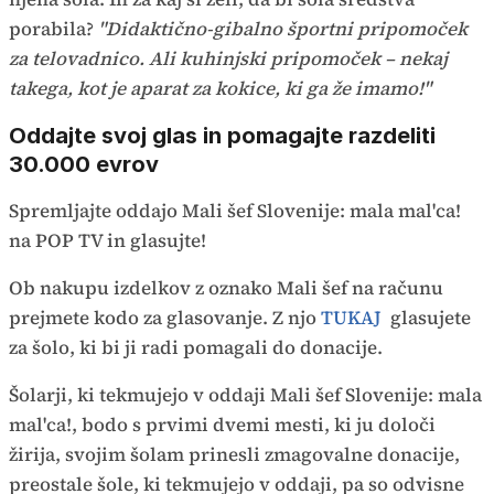
porabila?
"Didaktično-gibalno športni pripomoček
za telovadnico. Ali kuhinjski pripomoček – nekaj
takega, kot je aparat za kokice, ki ga že imamo!"
Oddajte svoj glas in pomagajte razdeliti
30.000 evrov
Spremljajte oddajo Mali šef Slovenije: mala mal'ca!
na POP TV in glasujte!
Ob nakupu izdelkov z oznako Mali šef na računu
prejmete kodo za glasovanje. Z njo
TUKAJ
glasujete
za šolo, ki bi ji radi pomagali do donacije.
Šolarji, ki tekmujejo v oddaji Mali šef Slovenije: mala
mal'ca!, bodo s prvimi dvemi mesti, ki ju določi
žirija, svojim šolam prinesli zmagovalne donacije,
preostale šole, ki tekmujejo v oddaji, pa so odvisne