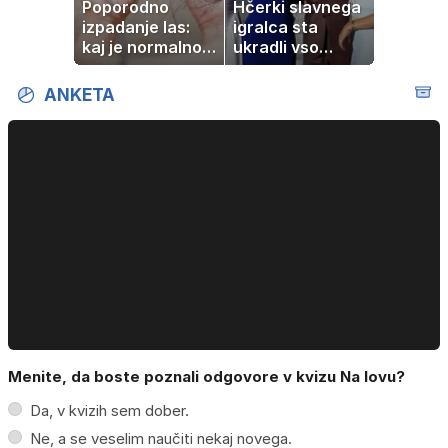
Poporodno
Hčerki slavnega
izpadanje las:
igralca sta
kaj je normalno
ukradli vso
in kako si
pozornost
pomagati
ANKETA
Menite, da boste poznali odgovore v kvizu Na lovu?
Da, v kvizih sem dober.
Ne, a se veselim naučiti nekaj novega.