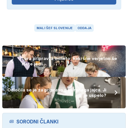
MALI ŠEF SLOVENIJE
ODDAJA
Lara pripravila omleto, kakršne verjetno še
niste jedli
Odločila se je za pripravo poširanega jajca. Ji
je uspelo?
SORODNI ČLANKI