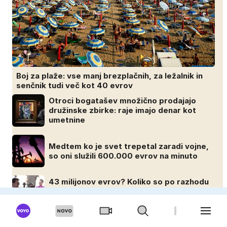
Boj za plaže: vse manj brezplačnih, za ležalnik in
senčnik tudi več kot 40 evrov
Otroci bogatašev množično prodajajo
družinske zbirke: raje imajo denar kot
umetnine
Medtem ko je svet trepetal zaradi vojne,
so oni služili 600.000 evrov na minuto
43 milijonov evrov? Koliko so po razhodu
zahtevale ali prejele partnerice športnih
zvezdnikov