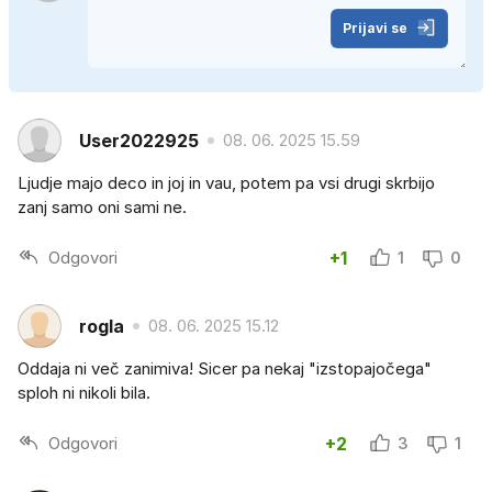
Prijavi se
User2022925
08. 06. 2025 15.59
Ljudje majo deco in joj in vau, potem pa vsi drugi skrbijo
zanj samo oni sami ne.
Odgovori
+1
1
0
rogla
08. 06. 2025 15.12
Oddaja ni več zanimiva! Sicer pa nekaj "izstopajočega"
sploh ni nikoli bila.
Odgovori
+2
3
1