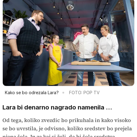
Kako se bo odrezala Lara?
FOTO: POP TV
Lara bi denarno nagrado namenila ...
Od tega, koliko zvezdic bo prikuhala in kako visoko
se bo uvrstila, je odvisno, koliko sredstev bo prejela
njena šola. In za kaj si želi, da bi šola sredstva