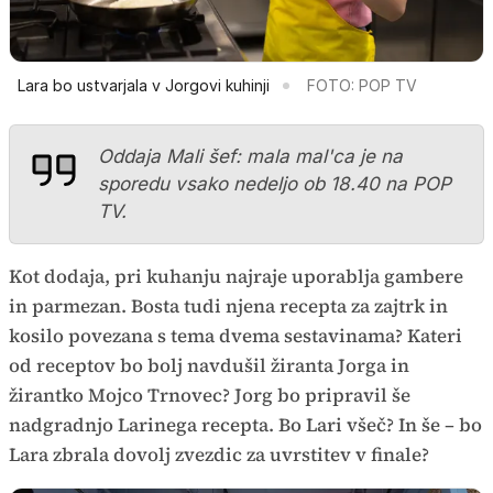
Lara bo ustvarjala v Jorgovi kuhinji
FOTO: POP TV
Oddaja Mali šef: mala mal'ca je na
sporedu vsako nedeljo ob 18.40 na POP
TV.
Kot dodaja, pri kuhanju najraje uporablja gambere
in parmezan. Bosta tudi njena recepta za zajtrk in
kosilo povezana s tema dvema sestavinama? Kateri
od receptov bo bolj navdušil žiranta Jorga in
žirantko Mojco Trnovec? Jorg bo pripravil še
nadgradnjo Larinega recepta. Bo Lari všeč? In še – bo
Lara zbrala dovolj zvezdic za uvrstitev v finale?