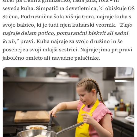
sicer pa trenira gimnastiko, rada jaha, rola – in
seveda kuha. Simpatična devetletnica, ki obiskuje OŠ
Stična, Podružnična šola Višnja Gora, najraje kuha s
svojo babico, ki je tudi njen kuharski vzornik.
"Z njo
najraje delam potico, pomarančni biskvit ali sadni
kruh,"
pravi. Kuha najraje za svojo družino in še
posebej za svoji mlajši sestrici. Najraje jima pripravi
jabolčno omleto ali navadne palačinke.