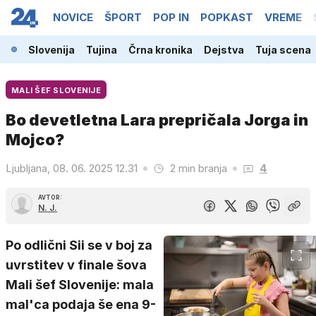
NOVICE
ŠPORT
POP IN
POPKAST
VREME
Slovenija
Tujina
Črna kronika
Dejstva
Tuja scena
MALI ŠEF SLOVENIJE
Bo devetletna Lara prepričala Jorga in
Mojco?
Ljubljana, 08. 06. 2025 12.31
2 min branja
4
AVTOR:
N. J.
Po odlični Sii se v boj za
uvrstitev v finale šova
Mali šef Slovenije: mala
mal'ca podaja še ena 9-