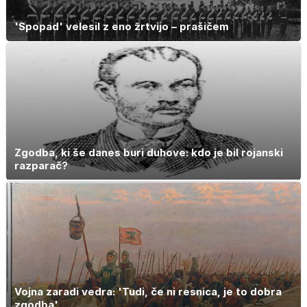
'Spopad' velesil z eno žrtvijo – prašičem
Zgodba, ki še danes buri duhove: kdo je bil rojanski
razparač?
Vojna zaradi vedra: 'Tudi, če ni resnica, je to dobra
zgodba'