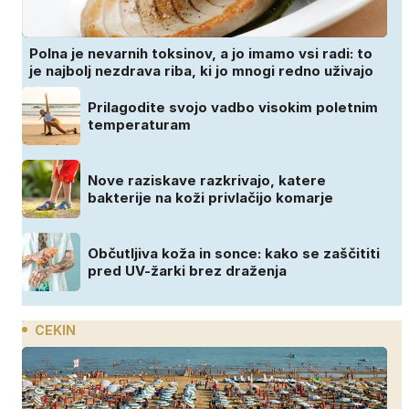
Polna je nevarnih toksinov, a jo imamo vsi radi: to
je najbolj nezdrava riba, ki jo mnogi redno uživajo
Prilagodite svojo vadbo visokim poletnim
temperaturam
Nove raziskave razkrivajo, katere
bakterije na koži privlačijo komarje
Občutljiva koža in sonce: kako se zaščititi
pred UV-žarki brez draženja
CEKIN