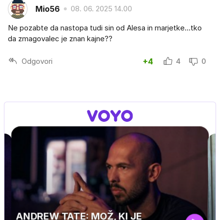
Mio56
08. 06. 2025 14.00
Ne pozabte da nastopa tudi sin od Alesa in marjetke…tko
da zmagovalec je znan kajne??
Odgovori
+4
4
0