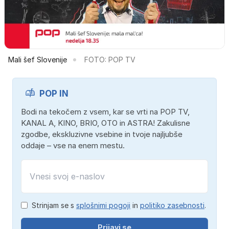
Mali šef Slovenije
FOTO: POP TV
POP IN
Bodi na tekočem z vsem, kar se vrti na POP TV,
KANAL A, KINO, BRIO, OTO in ASTRA! Zakulisne
zgodbe, ekskluzivne vsebine in tvoje najljubše
oddaje – vse na enem mestu.
Strinjam se s
splošnimi pogoji
in
politiko zasebnosti
.
Prijavi se