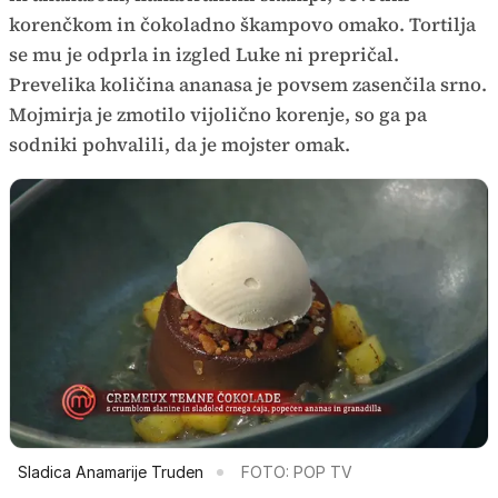
korenčkom in čokoladno škampovo omako. Tortilja
se mu je odprla in izgled Luke ni prepričal.
Prevelika količina ananasa je povsem zasenčila srno.
Mojmirja je zmotilo vijolično korenje, so ga pa
sodniki pohvalili, da je mojster omak.
Sladica Anamarije Truden
FOTO: POP TV