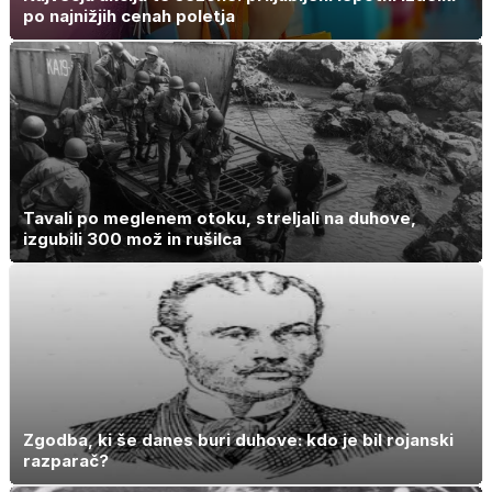
po najnižjih cenah poletja
Tavali po meglenem otoku, streljali na duhove,
izgubili 300 mož in rušilca
Zgodba, ki še danes buri duhove: kdo je bil rojanski
razparač?