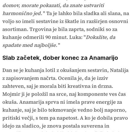
domov, morate pokazati, da znate ustvariti
harmonično jed.
" Ta je lahko bila sladka ali slana, na
voljo so imeli sestavine iz škatle in razširjen osnovni
asortiman. Trgovina je bila zaprta, sodniki so za
kuhanje odmerili 90 minut. Luka: "
Dokažite, da
spadate med najboljše.
"
Slab začetek, dober konec za Anamarijo
Dan se je kuhanja lotil z okušanjem sestavin, Natalija
z zapisovanjem načrta. Ocenila je, da je izziv
zahteven, saj je morala biti kreativna in drzna.
Mojmir ji je položil na srce, naj komponente ves čas
okuša. Anamarija sprva ni imela prave energije za
kuhanje, saj je bilo tekmovanje vedno bolj naporno,
pritiski večji, s tem pa napetost. A ko je dobila pravo
idejo za sladico, je znova postala suverena in