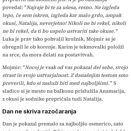
povedal: "
Najraje bi te za ušesa, resno. Ne izgleda
lepo, če sem iskren, izgleda kar malo grdo, ampak
okusi, Natalija, neverjetno! Nikoli ne bi rekel, nikoli
ne bi rekel, da ti bo uspelo ustvariti take okuse.
"
Luka je prav tako pohvalil krožnik, Mojmir se je
obregnil le ob korenje. Karim je tekmovalki položil
na srce, da mora delati na postavitvah.
Mojmir: "
Nocoj je vsak od vas pokazal del sebe, svojo
strast in svojo ustvarjalnost. Z današnjim testom smo
preverili, kdo si zasluži biti med najboljšimi.
" S
sladico si je mesto na balkonu prislužila Anamarija,
z okusi je sodnike prepričala tudi Natalija.
Dan ne skriva razočaranja
Dan je pokazal premalo za najboljšo osmerico, zato