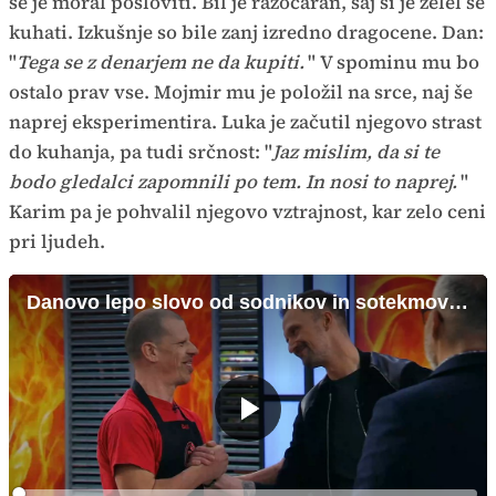
se je moral posloviti. Bil je razočaran, saj si je želel še
kuhati. Izkušnje so bile zanj izredno dragocene. Dan:
"
Tega se z denarjem ne da kupiti.
" V spominu mu bo
ostalo prav vse. Mojmir mu je položil na srce, naj še
naprej eksperimentira. Luka je začutil njegovo strast
do kuhanja, pa tudi srčnost: "
Jaz mislim, da si te
bodo gledalci zapomnili po tem. In nosi to naprej.
"
Karim pa je pohvalil njegovo vztrajnost, kar zelo ceni
pri ljudeh.
Danovo lepo slovo od sodnikov in sotekmovalcev
Predvajaj