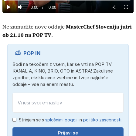
Loaded
:
0%
Current
0:00
/
Duration
0:00
Predvajaj
Tiho
Celoz
način
Time
Ne zamudite nove oddaje
MasterChef Slovenija jutri
ob 21.10 na POP TV
.
POP IN
Bodi na tekočem z vsem, kar se vrti na POP TV,
KANAL A, KINO, BRIO, OTO in ASTRA! Zakulisne
zgodbe, ekskluzivne vsebine in tvoje najljubše
oddaje – vse na enem mestu.
Strinjam se s
splošnimi pogoji
in
politiko zasebnosti
.
Prijavi se