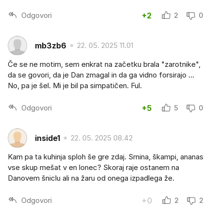
Odgovori
+2
2
0
mb3zb6
22. 05. 2025 11.01
Če se ne motim, sem enkrat na začetku brala "zarotnike",
da se govori, da je Dan zmagal in da ga vidno forsirajo ...
No, pa je šel. Mi je bil pa simpatičen. Ful.
Odgovori
+5
5
0
inside1
22. 05. 2025 08.42
Kam pa ta kuhinja sploh še gre zdaj. Srnina, škampi, ananas
vse skup mešat v en lonec? Skoraj raje ostanem na
Danovem šniclu ali na žaru od onega izpadlega že.
Odgovori
+0
2
2