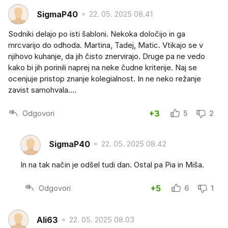
SigmaP40
22. 05. 2025 08.41
Sodniki delajo po isti šabloni. Nekoka določijo in ga
mrcvarijo do odhoda. Martina, Tadej, Matic. Vtikajo se v
njihovo kuhanje, da jih čisto znervirajo. Druge pa ne vedo
kako bi jih porinili naprej na neke čudne kriterije. Naj se
ocenjuje pristop znanje kolegialnost. In ne neko režanje
zavist samohvala....
Odgovori
+3
5
2
SigmaP40
22. 05. 2025 08.42
In na tak način je odšel tudi dan. Ostal pa Pia in Miša.
Odgovori
+5
6
1
Ali63
22. 05. 2025 08.03