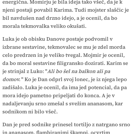
energična. Momirju je bila ideja tako všeč, da je k
njeni postaji povabil Karima. Tudi mojster slaščic je
bil navdušen nad drzno idejo, a je ocenil, da bo
morala tekmovalka veliko okušati.
Luka je ob obisku Danove postaje podvomil v
izbrane sestavine, tekmovalec se mu je zdel morda
celo predrzen in je veliko tvegal. Mojmir je ocenil,
da bo moral sestavine filigransko dozirati. Karim se
je strinjal z Luko: "
Ali bo šel na balkon ali pa
domov.
" Ko je Dan odprl svoj lonec, je iz njega lepo
zadišalo. Luka je ocenil, da ima jed potencial, da pa
mora idejo pametno pripeljati do konca. A je v
nadaljevanju srno zmešal s svežim ananasom, kar
sodnikom ni bilo všeč.
Dan je pred sodnike prinesel tortiljo z natrgano srno
in ananasom, flambiranimi škampi, ocvrtim