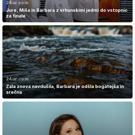
24ur.com
Jure, Miša in Barbara z vrhunskimi jedmi do vstopnic
za finale
24ur.com
Zala znova navdušila, Barbara je odšla bogatejša in
srečna