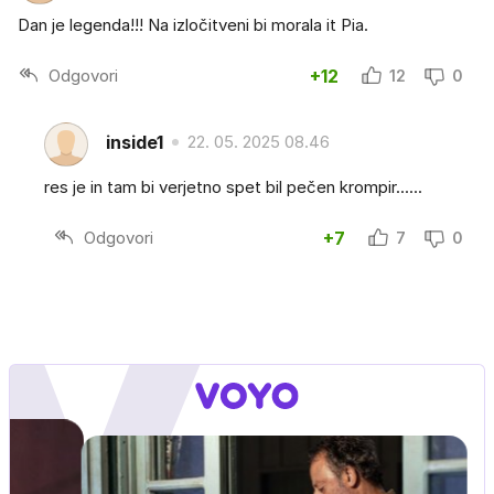
Dan je legenda!!! Na izločitveni bi morala it Pia.
Odgovori
+12
12
0
inside1
22. 05. 2025 08.46
res je in tam bi verjetno spet bil pečen krompir......
Odgovori
+7
7
0