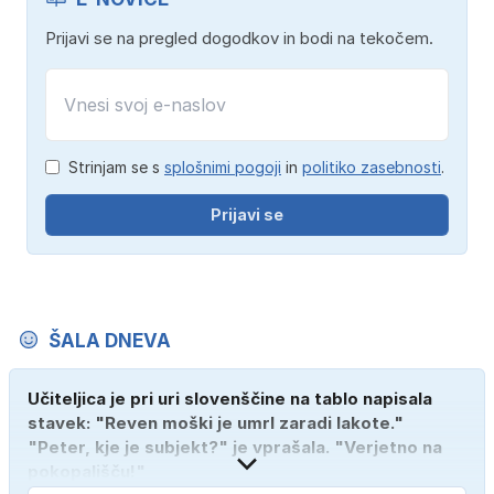
Prijavi se na pregled dogodkov in bodi na tekočem.
Strinjam se s
splošnimi pogoji
in
politiko zasebnosti
.
Prijavi se
ŠALA DNEVA
Učiteljica je pri uri slovenščine na tablo napisala
stavek: "Reven moški je umrl zaradi lakote."
"Peter, kje je subjekt?" je vprašala. "Verjetno na
pokopališču!"