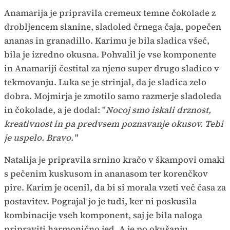
Anamarija je pripravila cremeux temne čokolade z
drobljencem slanine, sladoled črnega čaja, popečen
ananas in granadillo. Karimu je bila sladica všeč,
bila je izredno okusna. Pohvalil je vse komponente
in Anamariji čestital za njeno super drugo sladico v
tekmovanju. Luka se je strinjal, da je sladica zelo
dobra. Mojmirja je zmotilo samo razmerje sladoleda
in čokolade, a je dodal: "
Nocoj smo iskali drznost,
kreativnost in pa predvsem poznavanje okusov. Tebi
je uspelo. Bravo.
"
Natalija je pripravila srnino kračo v škampovi omaki
s pečenim kuskusom in ananasom ter korenčkov
pire. Karim je ocenil, da bi si morala vzeti več časa za
postavitev. Pograjal jo je tudi, ker ni poskusila
kombinacije vseh komponent, saj je bila naloga
pripraviti harmonično jed. A je po okušanju