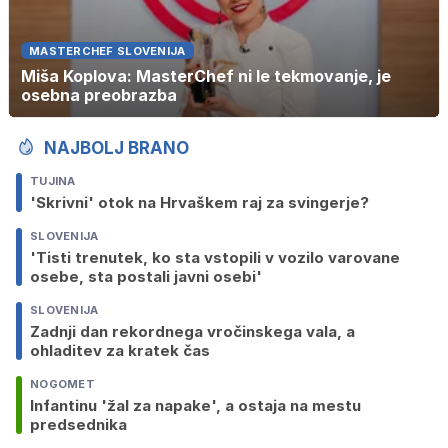
MASTERCHEF SLOVENIJA
Miša Koplova: MasterChef ni le tekmovanje, je
osebna preobrazba
NAJBOLJ BRANO
TUJINA
'Skrivni' otok na Hrvaškem raj za svingerje?
SLOVENIJA
'Tisti trenutek, ko sta vstopili v vozilo varovane
osebe, sta postali javni osebi'
SLOVENIJA
Zadnji dan rekordnega vročinskega vala, a
ohladitev za kratek čas
NOGOMET
Infantinu 'žal za napake', a ostaja na mestu
predsednika