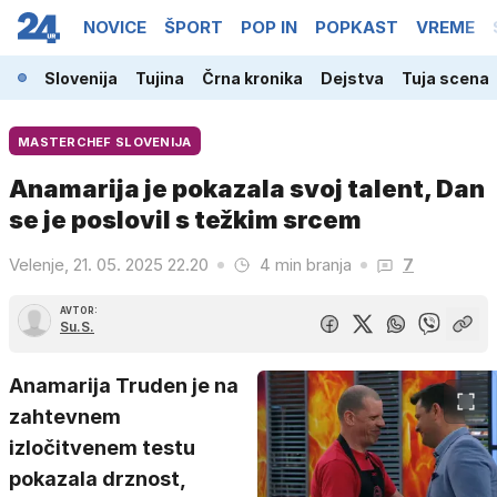
NOVICE
ŠPORT
POP IN
POPKAST
VREME
Slovenija
Tujina
Črna kronika
Dejstva
Tuja scena
MASTERCHEF SLOVENIJA
Anamarija je pokazala svoj talent, Dan
se je poslovil s težkim srcem
Velenje, 21. 05. 2025 22.20
4 min branja
7
AVTOR:
Su.S.
Anamarija Truden je na
zahtevnem
izločitvenem testu
pokazala drznost,