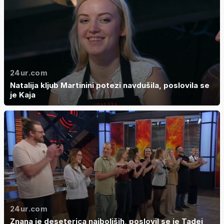
24ur.com
Natalija kljub Martinini potezi navdušila, poslovila se
je Kaja
24ur.com
Znana je deseterica najboljših, poslovil se je Tadej