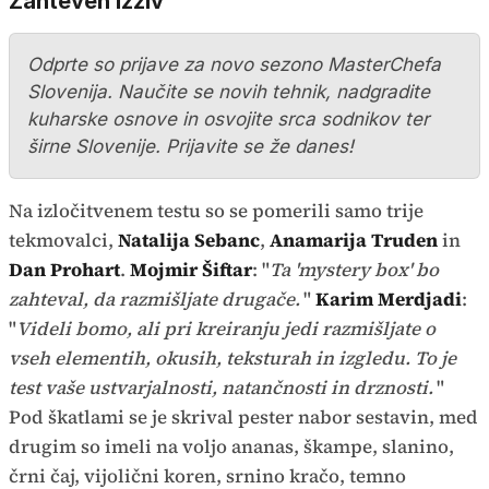
Zahteven izziv
Odprte so prijave za novo sezono MasterChefa
Slovenija. Naučite se novih tehnik, nadgradite
kuharske osnove in osvojite srca sodnikov ter
širne Slovenije. Prijavite se že danes!
Na izločitvenem testu so se pomerili samo trije
tekmovalci,
Natalija Sebanc
,
Anamarija Truden
in
Dan Prohart
.
Mojmir Šiftar
: "
Ta 'mystery box' bo
zahteval, da razmišljate drugače.
"
Karim Merdjadi
:
"
Videli bomo, ali pri kreiranju jedi razmišljate o
vseh elementih, okusih, teksturah in izgledu. To je
test vaše ustvarjalnosti, natančnosti in drznosti.
"
Pod škatlami se je skrival pester nabor sestavin, med
drugim so imeli na voljo ananas, škampe, slanino,
črni čaj, vijolični koren, srnino kračo, temno