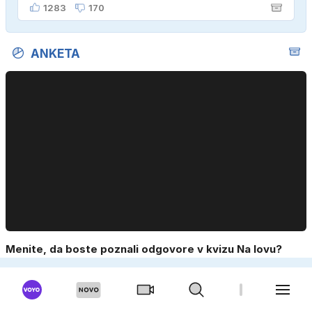
1283
170
ANKETA
Menite, da boste poznali odgovore v kvizu Na lovu?
Da, v kvizih sem dober.
Ne, a se veselim naučiti nekaj novega.