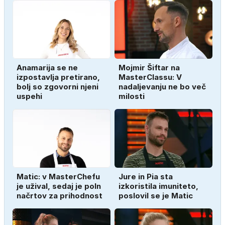
Anamarija se ne
Mojmir Šiftar na
izpostavlja pretirano,
MasterClassu: V
bolj so zgovorni njeni
nadaljevanju ne bo več
uspehi
milosti
Matic: v MasterChefu
Jure in Pia sta
je užival, sedaj je poln
izkoristila imuniteto,
načrtov za prihodnost
poslovil se je Matic