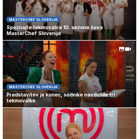
MASTERCHEF SLOVENIJA
Spoznajte tekmovalce 10. sezone šova
MasterChef Slovenija
MASTERCHEF SLOVENIJA
Predstavitev je konec, sodnike navdušile tri
tekmovalke