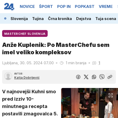
NOVICE
ŠPORT
POP IN
POPKAST
VREME
Slovenija
Tujina
Črna kronika
Dejstva
Tuja scena
MASTERCHEF SLOVENIJA
Anže Kuplenik: Po MasterChefu sem
imel veliko kompleksov
Ljubljana, 30. 05. 2024 07.00
1 min branja
1
AVTOR:
Katja Dobrijević
V najnovejši Kuhni smo
pred izziv 10-
minutnega recepta
postavili zmagovalca 5.