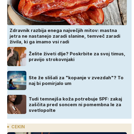
Zdravnik razbija enega največjih mitov: mastna
jetra ne nastanejo zaradi slanine, temveč zaradi
živila, ki ga imamo vsi radi
Želite živeti dlje? Poskrbite za svoj timus,
pravijo strokovnjaki
Ste že slišali za "kopanje v zvezdah"? To
naj bi pomirjalo um
Tudi temnejša koža potrebuje SPF: zakaj
zaščita pred soncem ni pomembna le za
svetlopolte
CEKIN