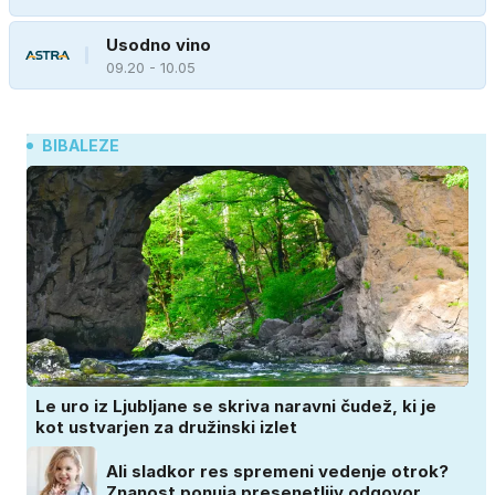
Usodno vino
09.20 - 10.05
BIBALEZE
Le uro iz Ljubljane se skriva naravni čudež, ki je
kot ustvarjen za družinski izlet
Ali sladkor res spremeni vedenje otrok?
Znanost ponuja presenetljiv odgovor