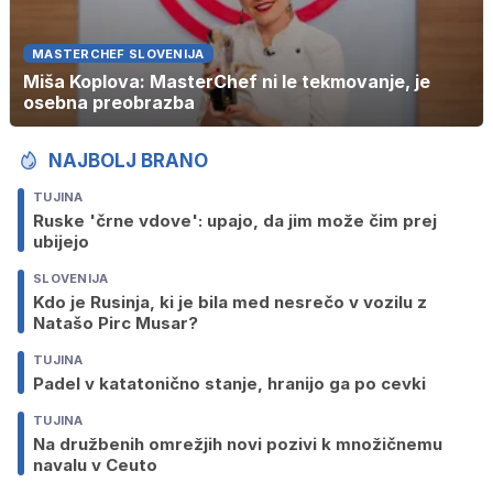
MASTERCHEF SLOVENIJA
Miša Koplova: MasterChef ni le tekmovanje, je
osebna preobrazba
NAJBOLJ BRANO
TUJINA
Ruske 'črne vdove': upajo, da jim može čim prej
ubijejo
SLOVENIJA
Kdo je Rusinja, ki je bila med nesrečo v vozilu z
Natašo Pirc Musar?
TUJINA
Padel v katatonično stanje, hranijo ga po cevki
TUJINA
Na družbenih omrežjih novi pozivi k množičnemu
navalu v Ceuto