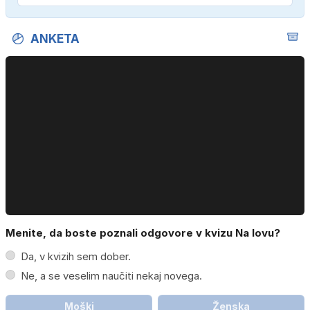
ANKETA
Menite, da boste poznali odgovore v kvizu Na lovu?
Da, v kvizih sem dober.
Ne, a se veselim naučiti nekaj novega.
Moški
Ženska