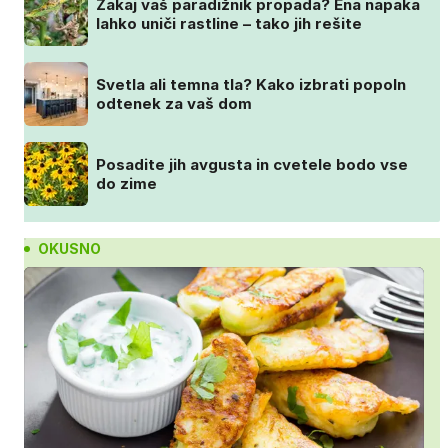
Zakaj vaš paradižnik propada? Ena napaka
lahko uniči rastline – tako jih rešite
Svetla ali temna tla? Kako izbrati popoln
odtenek za vaš dom
Posadite jih avgusta in cvetele bodo vse
do zime
OKUSNO