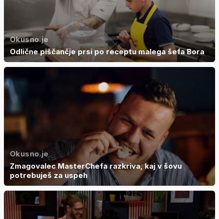
Okusno.je
Odlične piščančje prsi po receptu malega šefa Bora
Okusno.je
Zmagovalec MasterChefa razkriva, kaj v šovu
potrebuješ za uspeh