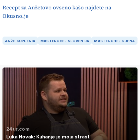
Recept za Anžetovo ovseno kašo najdete na
Okusno.je
ANŽE KUPLENIK
MASTERCHEF SLOVENIJA
MASTERCHEF KUHNA
24ur.com
Luka Novak: Kuhanje je moja strast