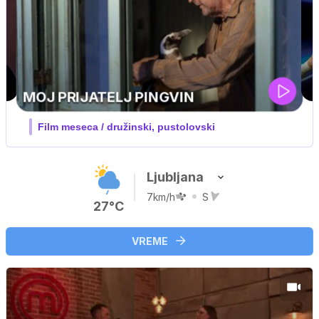
UEFA SUPERPOKAL
V živo na VOYO: sreda ob 20.30
Ljubljana
7km/h
S
27°C
VREME