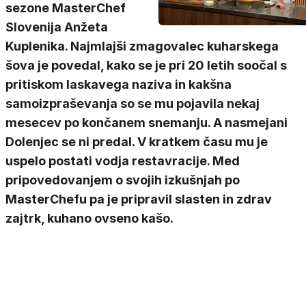
sezone MasterChef
Slovenija Anžeta
Kuplenika. Najmlajši zmagovalec kuharskega
šova je povedal, kako se je pri 20 letih soočal s
pritiskom laskavega naziva in kakšna
samoizpraševanja so se mu pojavila nekaj
mesecev po končanem snemanju. A nasmejani
Dolenjec se ni predal. V kratkem času mu je
uspelo postati vodja restavracije. Med
pripovedovanjem o svojih izkušnjah po
MasterChefu pa je pripravil slasten in zdrav
zajtrk, kuhano ovseno kašo.