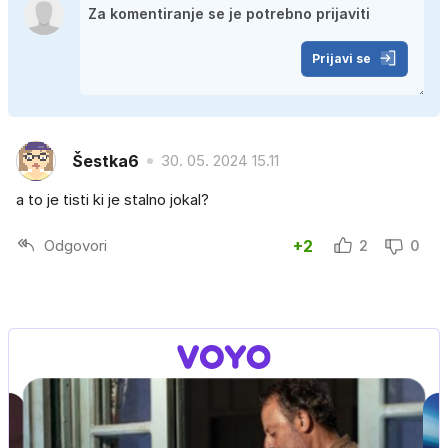
Prijavi se
Šestka6
30. 05. 2024 15.11
a to je tisti ki je stalno jokal?
Odgovori
+2
2
0