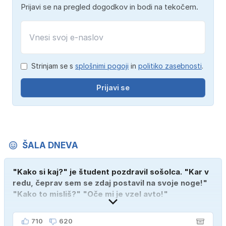
Prijavi se na pregled dogodkov in bodi na tekočem.
Strinjam se s
splošnimi pogoji
in
politiko zasebnosti
.
Prijavi se
ŠALA DNEVA
"Kako si kaj?" je študent pozdravil sošolca. "Kar v
redu, čeprav sem se zdaj postavil na svoje noge!"
"Kako to misliš?" "Oče mi je vzel avto!"
710
620