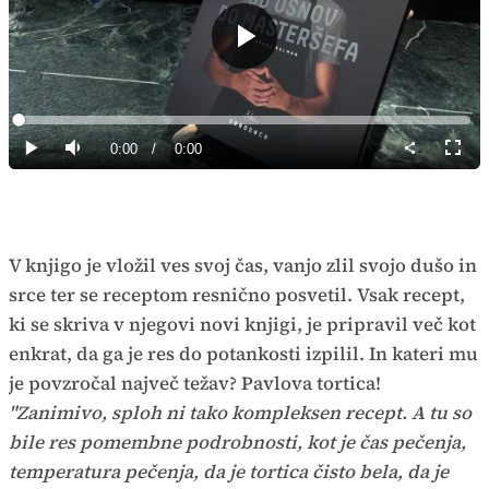
Predvajaj
Loaded
:
0%
Current
0:00
/
Duration
0:00
Predvajaj
Tiho
Celoz
način
Time
V knjigo je vložil ves svoj čas, vanjo zlil svojo dušo in
srce ter se receptom resnično posvetil. Vsak recept,
ki se skriva v njegovi novi knjigi, je pripravil več kot
enkrat, da ga je res do potankosti izpilil. In kateri mu
je povzročal največ težav? Pavlova tortica!
"Zanimivo, sploh ni tako kompleksen recept. A tu so
bile res pomembne podrobnosti, kot je čas pečenja,
temperatura pečenja, da je tortica čisto bela, da je