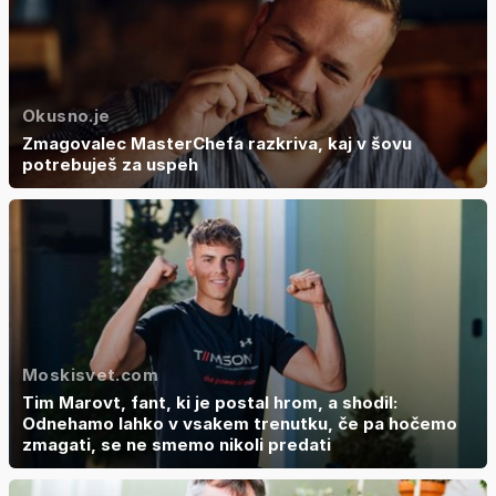
Okusno.je
Zmagovalec MasterChefa razkriva, kaj v šovu
potrebuješ za uspeh
Moskisvet.com
Tim Marovt, fant, ki je postal hrom, a shodil:
Odnehamo lahko v vsakem trenutku, če pa hočemo
zmagati, se ne smemo nikoli predati