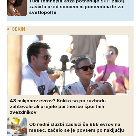
Tudi temnejša koža potrebuje SPF: zakaj
zaščita pred soncem ni pomembna le za
svetlopolte
CEKIN
43 milijonov evrov? Koliko so po razhodu
zahtevale ali prejele partnerice športnih
zvezdnikov
Ob redni službi zasluži še 866 evrov na
mesec: začelo se je povsem po naključju