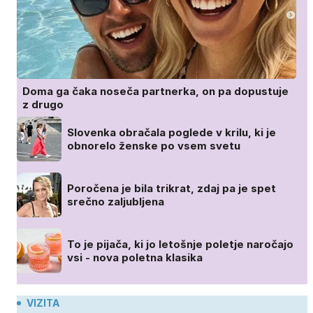
Doma ga čaka noseča partnerka, on pa dopustuje
z drugo
Slovenka obračala poglede v krilu, ki je
obnorelo ženske po vsem svetu
Poročena je bila trikrat, zdaj pa je spet
srečno zaljubljena
To je pijača, ki jo letošnje poletje naročajo
vsi - nova poletna klasika
VIZITA