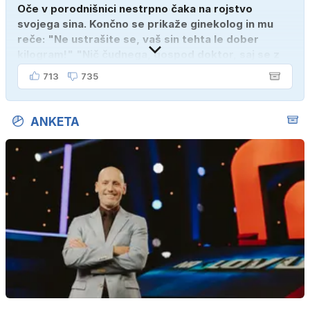
Oče v porodnišnici nestrpno čaka na rojstvo
svojega sina. Končno se prikaže ginekolog in mu
reče: "Ne ustrašite se, vaš sin tehta le dober
kilogram!" "Nič čudnega, gospod doktor, saj se z
ženo poznava šele tri mesece."
713
735
ANKETA