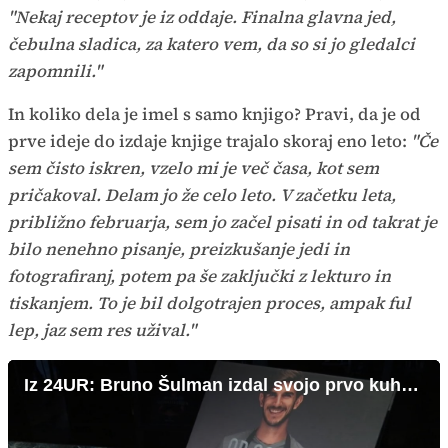
"Nekaj receptov je iz oddaje. Finalna glavna jed,
čebulna sladica, za katero vem, da so si jo gledalci
zapomnili."
In koliko dela je imel s samo knjigo? Pravi, da je od
prve ideje do izdaje knjige trajalo skoraj eno leto:
"Če
sem čisto iskren, vzelo mi je več časa, kot sem
pričakoval. Delam jo že celo leto. V začetku leta,
približno februarja, sem jo začel pisati in od takrat je
bilo nenehno pisanje, preizkušanje jedi in
fotografiranj, potem pa še zaključki z lekturo in
tiskanjem. To je bil dolgotrajen proces, ampak ful
lep, jaz sem res užival."
Iz 24UR: Bruno Šulman izdal svojo prvo kuharico