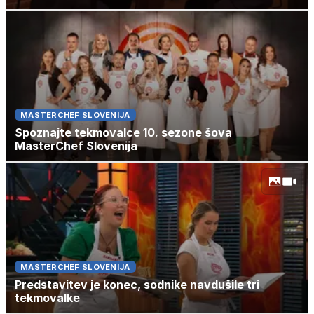
MASTERCHEF SLOVENIJA
Spoznajte tekmovalce 10. sezone šova
MasterChef Slovenija
MASTERCHEF SLOVENIJA
Predstavitev je konec, sodnike navdušile tri
tekmovalke