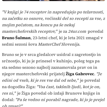
"V knjigi je 74 receptov in napredujejo po težavnosti,
na začetku so osnove, večinski del so recepti za vse, z
mojim pečatom, na koncu pa še nekaj
masterchefovskih receptov,"
je za
24ur.com
povedal
Bruno Šulman
, 23-letni chef, ki je leta 2021 zmagal v
sedmi sezoni šova
MasterChef Slovenija.
Bruno se je v srca gledalcev usidral z zagretostjo in
srčnostjo, ki ju je prinesel v kuhinjo, poleg tega pa
sta sedmo sezono najbolj zaznamovala prav on in
njegov masterchefovski prijatelj
Žiga Gabrovec
.
"Je
edini od vseh, ki je res vse dal od sebe,"
je povedal
na dogodku Žiga:
"Vsa čast, takšnih ljudi, kot je on,
res ni,"
je Žiga povedal ob izdaji Brunove knjige in
dodal:
"Pa še vedno ni porabil nagrade, ki jo je prejel
ob zmagi!"