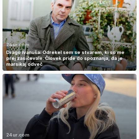
24ur.com
Drago Ivanuša: Odrekel sem se stvarem, ki so me
prej zasičevale. Človek pride do spoznanja, da je
marsikaj odveč
24ur.com