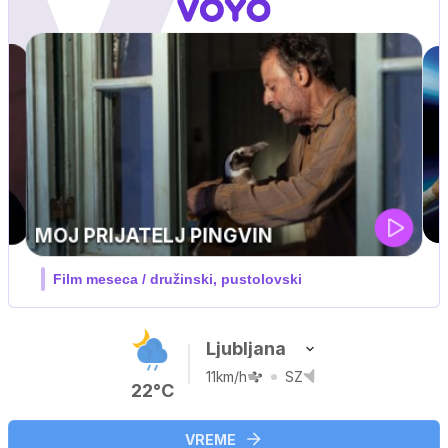
UEFA SUPERPOKAL
V živo na VOYO: sreda ob 20.30
Ljubljana
11km/h
SZ
22°C
VREME