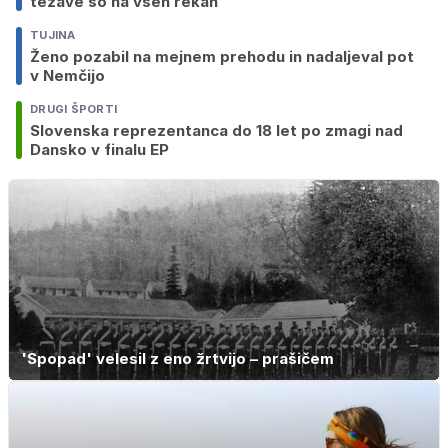
težave so na vseh rekah
TUJINA
Ženo pozabil na mejnem prehodu in nadaljeval pot
v Nemčijo
DRUGI ŠPORTI
Slovenska reprezentanca do 18 let po zmagi nad
Dansko v finalu EP
'Spopad' velesil z eno žrtvijo – prašičem