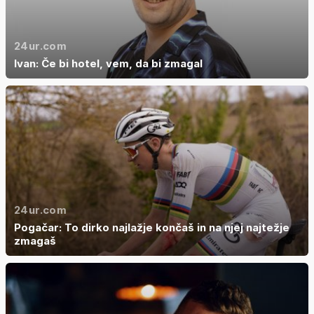
24ur.com
Ivan: Če bi hotel, vem, da bi zmagal
24ur.com
Pogačar: To dirko najlažje končaš in na njej najtežje
zmagaš