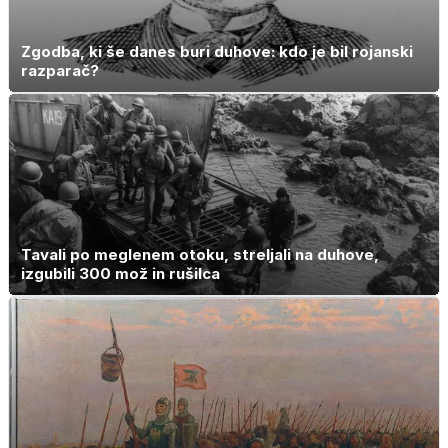
Zgodba, ki še danes buri duhove: kdo je bil rojanski
razparač?
Tavali po meglenem otoku, streljali na duhove,
izgubili 300 mož in rušilca