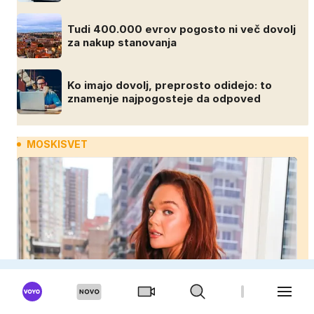
Tudi 400.000 evrov pogosto ni več dovolj
za nakup stanovanja
Ko imajo dovolj, preprosto odidejo: to
znamenje najpogosteje da odpoved
MOSKISVET
Moški se me bojijo, ker sem lepa in uspešna: