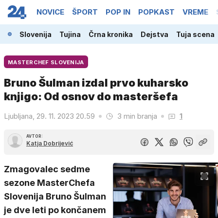
NOVICE
ŠPORT
POP IN
POPKAST
VREME
Slovenija
Tujina
Črna kronika
Dejstva
Tuja scena
MASTERCHEF SLOVENIJA
Bruno Šulman izdal prvo kuharsko
knjigo: Od osnov do masteršefa
Ljubljana, 29. 11. 2023 20.59
3 min branja
1
AVTOR:
Katja Dobrijević
Zmagovalec sedme
sezone MasterChefa
Slovenija Bruno Šulman
je dve leti po končanem