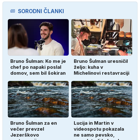
SORODNI ČLANKI
Bruno Šulman: Ko me je
Bruno Šulman uresničil
chef po napaki poslal
željo: kuha v
domov, sem bil šokiran
Michelinovi restavraciji
Bruno Šulman za en
Lucija in Martin v
večer prevzel
videospotu pokazala
Jezerškovo
ne samo pevsko,