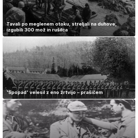
Tavali po meglenem otoku, streljali na duhove,
izgubili 300 mož in rušilca
'Spopad' velesil z eno žrtvijo – prašičem