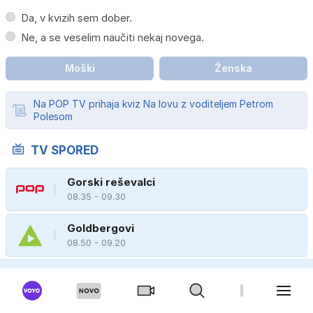
Da, v kvizih sem dober.
Ne, a se veselim naučiti nekaj novega.
Moški
Ženska
Na POP TV prihaja kviz Na lovu z voditeljem Petrom
Polesom
TV SPORED
Gorski reševalci
08.35 - 09.30
Goldbergovi
08.50 - 09.20
Nesojeni rokoborec
08.00 - 10.05