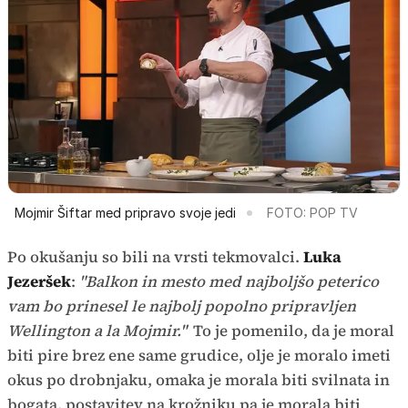
Mojmir Šiftar med pripravo svoje jedi
FOTO: POP TV
Po okušanju so bili na vrsti tekmovalci.
Luka
Jezeršek
:
"Balkon in mesto med najboljšo peterico
vam bo prinesel le najbolj popolno pripravljen
Wellington a la Mojmir."
To je pomenilo, da je moral
biti pire brez ene same grudice, olje je moralo imeti
okus po drobnjaku, omaka je morala biti svilnata in
bogata, postavitev na krožniku pa je morala biti