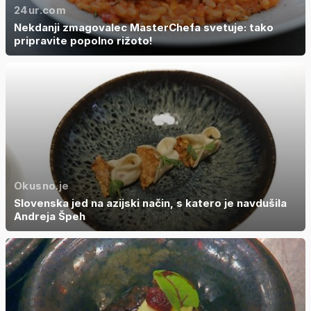
24ur.com
Nekdanji zmagovalec MasterChefa svetuje: tako
pripravite popolno rižoto!
Okusno.je
Slovenska jed na azijski način, s katero je navdušila
Andreja Špeh