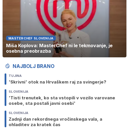
MASTERCHEF SLOVENIJA
Miša Koplova: MasterChef ni le tekmovanje, je
osebna preobrazba
NAJBOLJ BRANO
TUJINA
'Skrivni' otok na Hrvaškem raj za svingerje?
SLOVENIJA
'Tisti trenutek, ko sta vstopili v vozilo varovane
osebe, sta postali javni osebi'
SLOVENIJA
Zadnji dan rekordnega vročinskega vala, a
ohladitev za kratek čas