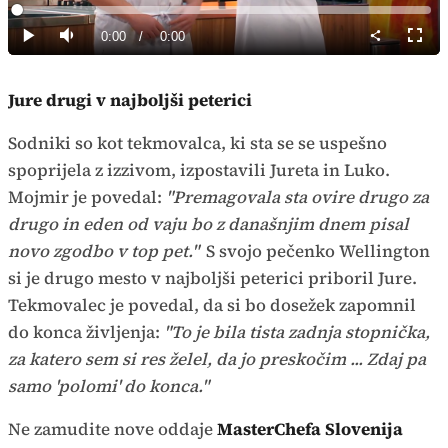
Predvajaj
Loaded
:
0%
Current
0:00
/
Duration
0:00
Predvajaj
Tiho
Celoz
način
Time
Jure drugi v najboljši peterici
Sodniki so kot tekmovalca, ki sta se se uspešno
spoprijela z izzivom, izpostavili Jureta in Luko.
Mojmir je povedal:
"Premagovala sta ovire drugo za
drugo in eden od vaju bo z današnjim dnem pisal
novo zgodbo v top pet."
S svojo pečenko Wellington
si je drugo mesto v najboljši peterici priboril Jure.
Tekmovalec je povedal, da si bo dosežek zapomnil
do konca življenja:
"To je bila tista zadnja stopnička,
za katero sem si res želel, da jo preskočim ... Zdaj pa
samo 'polomi' do konca."
Ne zamudite nove oddaje
MasterChefa Slovenija