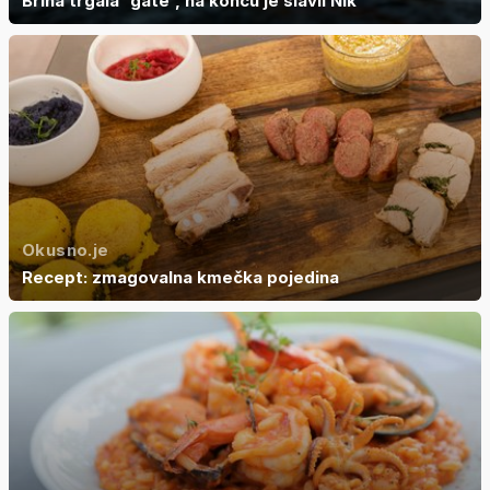
Brina trgala 'gate', na koncu je slavil Nik
Okusno.je
Recept: zmagovalna kmečka pojedina