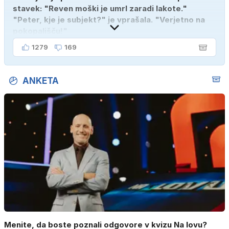
stavek: "Reven moški je umrl zaradi lakote."
"Peter, kje je subjekt?" je vprašala. "Verjetno na
pokopališču!"
1279
169
ANKETA
Menite, da boste poznali odgovore v kvizu Na lovu?