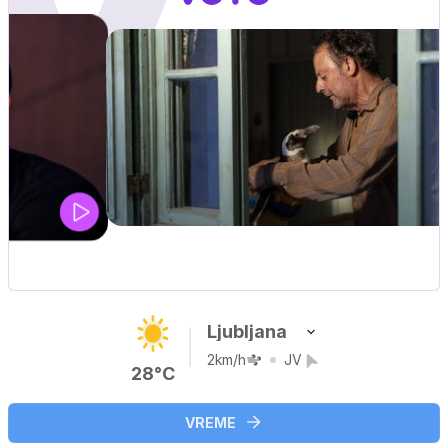
IQ 160
Nova hrvaška serija
Ljubljana
2km/h
JV
28°C
VREME