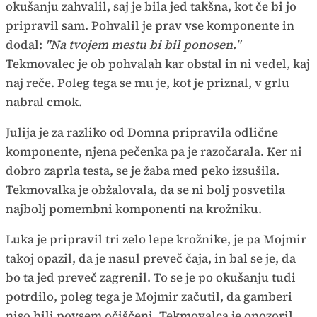
okušanju zahvalil, saj je bila jed takšna, kot če bi jo
pripravil sam. Pohvalil je prav vse komponente in
dodal:
"Na tvojem mestu bi bil ponosen."
Tekmovalec je ob pohvalah kar obstal in ni vedel, kaj
naj reče. Poleg tega se mu je, kot je priznal, v grlu
nabral cmok.
Julija je za razliko od Domna pripravila odlične
komponente, njena pečenka pa je razočarala. Ker ni
dobro zaprla testa, se je žaba med peko izsušila.
Tekmovalka je obžalovala, da se ni bolj posvetila
najbolj pomembni komponenti na krožniku.
Luka je pripravil tri zelo lepe krožnike, je pa Mojmir
takoj opazil, da je nasul preveč čaja, in bal se je, da
bo ta jed preveč zagrenil. To se je po okušanju tudi
potrdilo, poleg tega je Mojmir začutil, da gamberi
niso bili povsem očiščeni. Tekmovalca je opozoril,