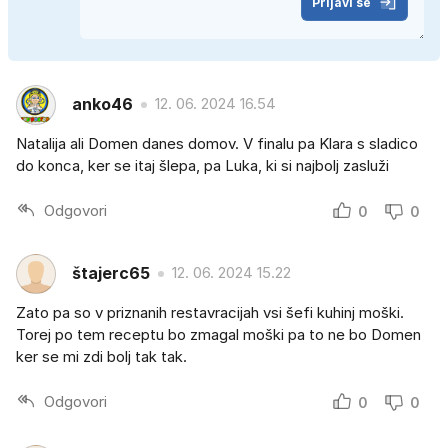
Prijavi se
anko46
12. 06. 2024 16.54
Natalija ali Domen danes domov. V finalu pa Klara s sladico
do konca, ker se itaj šlepa, pa Luka, ki si najbolj zasluži
Odgovori
0
0
štajerc65
12. 06. 2024 15.22
Zato pa so v priznanih restavracijah vsi šefi kuhinj moški.
Torej po tem receptu bo zmagal moški pa to ne bo Domen
ker se mi zdi bolj tak tak.
Odgovori
0
0