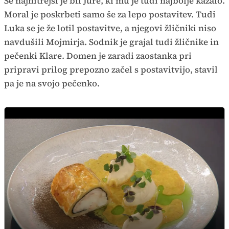
Še najhitrejši je bil Jure, ki mu je tudi najbolje kazalo.
Moral je poskrbeti samo še za lepo postavitev. Tudi
Luka se je že lotil postavitve, a njegovi žličniki niso
navdušili Mojmirja. Sodnik je grajal tudi žličnike in
pečenki Klare. Domen je zaradi zaostanka pri
pripravi prilog prepozno začel s postavitvijo, stavil
pa je na svojo pečenko.
Lep krožnik Luke Pangosa, ki mu je
zmaga ušla zaradi preveč nasutega
Zmagovalna jed Jureta Pavliča
čaja.