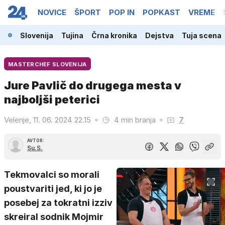
NOVICE
ŠPORT
POP IN
POPKAST
VREME
Slovenija
Tujina
Črna kronika
Dejstva
Tuja scena
MASTERCHEF SLOVENIJA
Jure Pavlič do drugega mesta v
najboljši peterici
Velenje, 11. 06. 2024 22.15
4 min branja
7
AVTOR:
Su.S.
Tekmovalci so morali
poustvariti jed, ki jo je
posebej za tokratni izziv
skreiral sodnik Mojmir