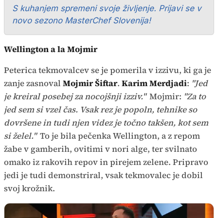
S kuhanjem spremeni svoje življenje. Prijavi se v
novo sezono MasterChef Slovenija!
Wellington a la Mojmir
Peterica tekmovalcev se je pomerila v izzivu, ki ga je
zanje zasnoval
Mojmir Šiftar
.
Karim Merdjadi
:
"Jed
je kreiral posebej za nocojšnji izziv."
Mojmir:
"Za to
jed sem si vzel čas. Vsak rez je popoln, tehnike so
dovršene in tudi njen videz je točno takšen, kot sem
si želel."
To je bila pečenka Wellington, a z repom
žabe v gamberih, ovitimi v nori alge, ter svilnato
omako iz rakovih repov in pirejem zelene. Pripravo
jedi je tudi demonstriral, vsak tekmovalec je dobil
svoj krožnik.