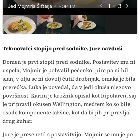
1
3
Jed Mojmirja Šiftarja
POP TV
POP TV
POP TV
Tekmovalci stopijo pred sodnike, Jure navduši
Domen je prvi stopil pred sodnike. Postavitev mu ni
uspela, Mojmir je pohvalil pečenko, pire pa ni bil
slan, v olju se ni dovolj čutil drobnjak, omaka je bila
preredka. Luka je povedal, da v jedi okuša njegovo
površnost. Karim je krožnik opisal kot bipolaren, saj
je pripravil okusen Wellington, medtem ko so bile
ostale komponente takšne, kot da bi jih pripravljal
drug kuhar.
Jure je presenetil s postavitvijo. Mojmir se mu je po