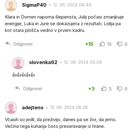
SigmaP40
12. 06. 2024 08.49
Klara in Domen naporna šleperista, Juliji počasi zmanjkuje
energije, Luka in Jure se dokazujeta z rezultati. Lidija pa
kot stara plošča vedno v prvem kadru.
Odgovori
+15
15
0
slovenka62
12. 06. 2024 09.06
👍👍👍👍👍
Odgovori
+3
3
0
adejteno
12. 06. 2024 08.28
Včasih so jedli, da preživijo, danes pa se živi, da jemo.
Večina tega kuhanja čisto preseravanje iz hrane.