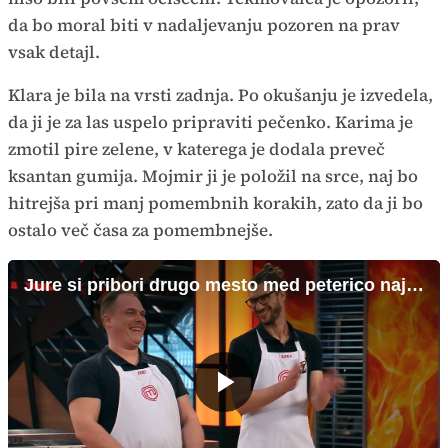
da bo moral biti v nadaljevanju pozoren na prav
vsak detajl.
Klara je bila na vrsti zadnja. Po okušanju je izvedela,
da ji je za las uspelo pripraviti pečenko. Karima je
zmotil pire zelene, v katerega je dodala preveč
ksantan gumija. Mojmir ji je položil na srce, naj bo
hitrejša pri manj pomembnih korakih, zato da ji bo
ostalo več časa za pomembnejše.
Jure si pribori drugo mesto med peterico najboljših