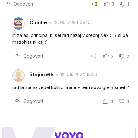
Odgovori
+6
7
1
Čombe
12. 06. 2024 09.10
in zaradi principa, bi šel rad nazaj v srednji vek :) ? si pa
mazohist ni kaj :)
Odgovori
+0
2
2
štajerc65
12. 06. 2024 15.23
rad bi samo vedel koliko hrane v tem šovu gre v smeti?
Odgovori
0
0