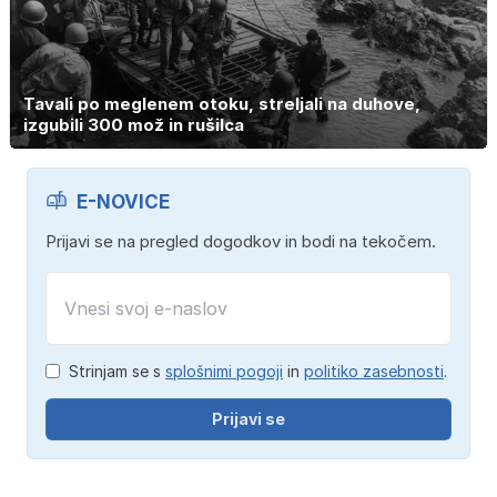
Tavali po meglenem otoku, streljali na duhove,
izgubili 300 mož in rušilca
E-NOVICE
Prijavi se na pregled dogodkov in bodi na tekočem.
Strinjam se s
splošnimi pogoji
in
politiko zasebnosti
.
Prijavi se