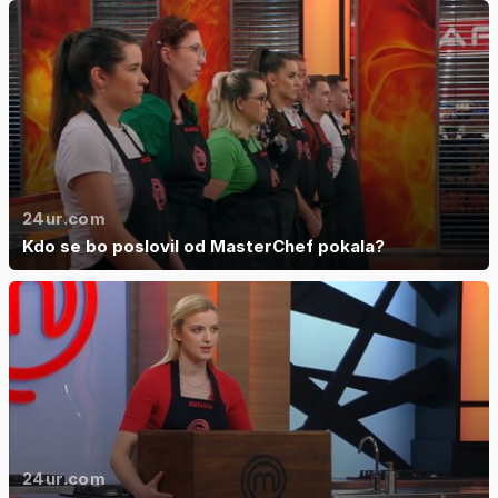
24ur.com
Kdo se bo poslovil od MasterChef pokala?
24ur.com