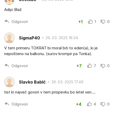
Adijo Blaž
Odgovori
+1
1
0
SigmaP40
26. 03. 2025 18.04
V tem primeru TOKRAT bi moral biti to eden(a), ki je
nepošteno na balkonu. (surov krompir pa Tonka).
Odgovori
+7
7
0
Slavko BabIč
26. 03. 2025 17.46
tist ki največ govori v tem prispevku bo letel ven....
Odgovori
+4
4
0