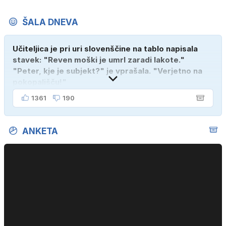
ŠALA DNEVA
Učiteljica je pri uri slovenščine na tablo napisala
stavek: "Reven moški je umrl zaradi lakote."
"Peter, kje je subjekt?" je vprašala. "Verjetno na
pokopališču!"
1361
190
ANKETA