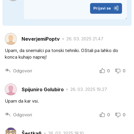
Prijavi se
NeverjemiPoptv
26. 03. 2025 21.47
Upam, da snemalci pa tonski tehniki. OStali pa lahko do
konca kuhajo naprej!
Odgovori
0
0
Spijuniro Golubiro
26. 03. 2025 19.27
Upam da kar vsi.
Odgovori
0
0
Šestka6
26. 03. 2025 18.10