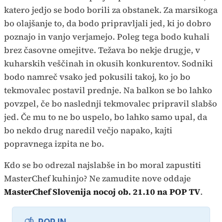
katero jedjo se bodo borili za obstanek. Za marsikoga
bo olajšanje to, da bodo pripravljali jed, ki jo dobro
poznajo in vanjo verjamejo. Poleg tega bodo kuhali
brez časovne omejitve. Težava bo nekje drugje, v
kuharskih veščinah in okusih konkurentov. Sodniki
bodo namreč vsako jed pokusili takoj, ko jo bo
tekmovalec postavil prednje. Na balkon se bo lahko
povzpel, če bo naslednji tekmovalec pripravil slabšo
jed. Če mu to ne bo uspelo, bo lahko samo upal, da
bo nekdo drug naredil večjo napako, kajti
popravnega izpita ne bo.
Kdo se bo odrezal najslabše in bo moral zapustiti
MasterChef kuhinjo? Ne zamudite nove oddaje
MasterChef Slovenija nocoj ob. 21.10 na POP TV
.
POP IN