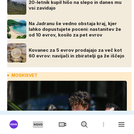
20-letnik kupil hišo na slepo in danes mu
vsi zavidajo
Na Jadranu še vedno obstaja kraj, kjer
lahko dopustujete poceni: nastanitev že
od 10 evrov, kosilo za pet evrov
Kovanec za 5 evrov prodajajo za več kot
60 evrov: navijači in zbiratelji ga že iščejo
MOSKISVET