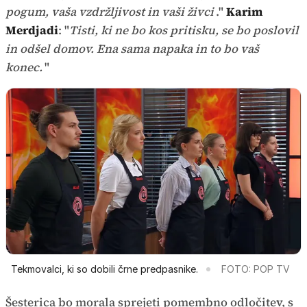
pogum, vaša vzdržljivost in vaši živci
."
Karim
Merdjadi
: "
Tisti, ki ne bo kos pritisku, se bo poslovil
in odšel domov. Ena sama napaka in to bo vaš
konec.
"
Tekmovalci, ki so dobili črne predpasnike.
FOTO: POP TV
Šesterica bo morala sprejeti pomembno odločitev, s