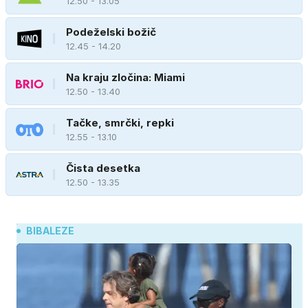
12.50 - 13.05
Podeželski božič
12.45 - 14.20
Na kraju zločina: Miami
12.50 - 13.40
Tačke, smrčki, repki
12.55 - 13.10
Čista desetka
12.50 - 13.35
BIBALEZE