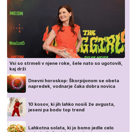
Vsi so strmeli v njene roke, šele nato so ugotovili,
kaj drži
Dnevni horoskop: Škorpijonom se obeta
napredek, vodnarje čaka dobra novica
10 kosov, ki jih lahko nosiš že avgusta,
jeseni pa bodo top trend
Lahkotna solata, ki jo bomo jedle celo