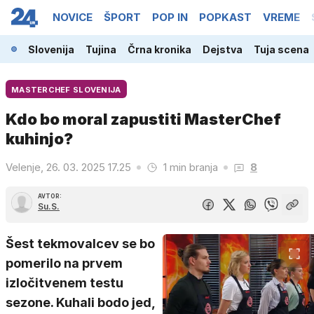
NOVICE
ŠPORT
POP IN
POPKAST
VREME
Slovenija
Tujina
Črna kronika
Dejstva
Tuja scena
MASTERCHEF SLOVENIJA
Kdo bo moral zapustiti MasterChef
kuhinjo?
Velenje, 26. 03. 2025 17.25
1 min branja
8
AVTOR:
Su.S.
Šest tekmovalcev se bo
pomerilo na prvem
izločitvenem testu
sezone. Kuhali bodo jed,