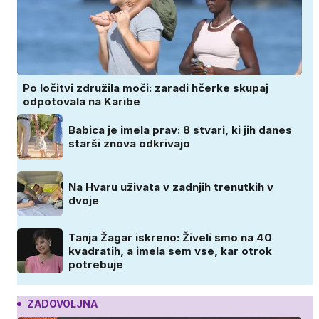
Po ločitvi združila moči: zaradi hčerke skupaj
odpotovala na Karibe
Babica je imela prav: 8 stvari, ki jih danes
starši znova odkrivajo
Na Hvaru uživata v zadnjih trenutkih v
dvoje
Tanja Žagar iskreno: Živeli smo na 40
kvadratih, a imela sem vse, kar otrok
potrebuje
ZADOVOLJNA