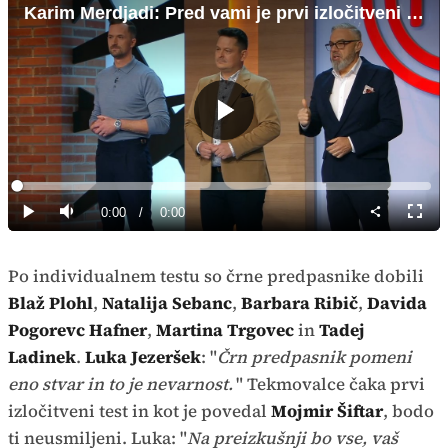
Karim Merdjadi: Pred vami je prvi izločitveni test
Predvajaj
Loaded
:
0%
Current
0:00
/
Duration
0:00
Predvajaj
Tiho
Celoz
način
Time
Po individualnem testu so črne predpasnike dobili
Blaž Plohl
,
Natalija Sebanc
,
Barbara Ribič
,
Davida
Pogorevc Hafner
,
Martina Trgovec
in
Tadej
Ladinek
.
Luka Jezeršek
: "
Črn predpasnik pomeni
eno stvar in to je nevarnost.
" Tekmovalce čaka prvi
izločitveni test in kot je povedal
Mojmir Šiftar
, bodo
ti neusmiljeni. Luka: "
Na preizkušnji bo vse, vaš