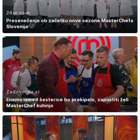
24ur.com
Presenečenje ob začetku nove sezone MasterChefa
Slovenija
Zadovoljna.si
Enemu izmed šesterice bo prekipelo, zapustiti želi
MasterChef kuhinjo