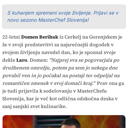
S kuhanjem spremeni svoje življenje. Prijavi se v
novo sezono MasterChef Slovenija!
22-letni
Domen Beribak
iz Cerkelj na Gorenjskem je
že v svoji predstavitvi za najsrečnejši dogodek v
svojem življenju navedel dan, ko je spoznal svoje
dekle
Laro
. Domen:
"Najprej sva se pogovarjala po
družbenem omrežju, potem pa sem jo nekega dne
povabil ven in jo počakal na postaji ter odpeljal na
romantičen zmenek v svoj domači kraj."
Prav ona ga
je tudi prijavila k sodelovanju v MasterChefu
Slovenija, kar je več kot odlična odskočna deska v
zanj sanjski svet kulinarike.