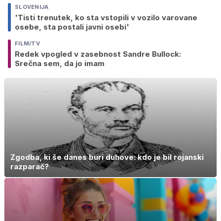
SLOVENIJA
'Tisti trenutek, ko sta vstopili v vozilo varovane
osebe, sta postali javni osebi'
FILM/TV
Redek vpogled v zasebnost Sandre Bullock:
Srečna sem, da jo imam
Zgodba, ki še danes buri duhove: kdo je bil rojanski
razparač?