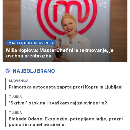
MASTERCHEF SLOVENIJA
Miša Koplova: MasterChef ni le tekmovanje, je
osebna preobrazba
NAJBOLJ BRANO
SLOVENIJA
Primorska avtocesta zaprta proti Kopru in Ljubljani
TUJINA
'Skrivni' otok na Hrvaškem raj za svingerje?
TUJINA
Blokada Odese: Eksplozije, potopljene ladje, prazni
pomoli in nenehne sirene