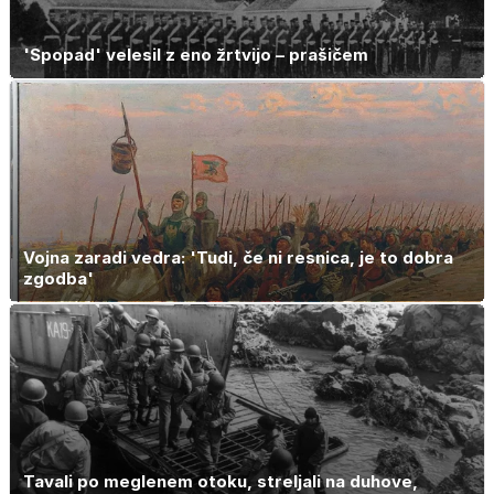
'Spopad' velesil z eno žrtvijo – prašičem
Vojna zaradi vedra: 'Tudi, če ni resnica, je to dobra
zgodba'
Tavali po meglenem otoku, streljali na duhove,