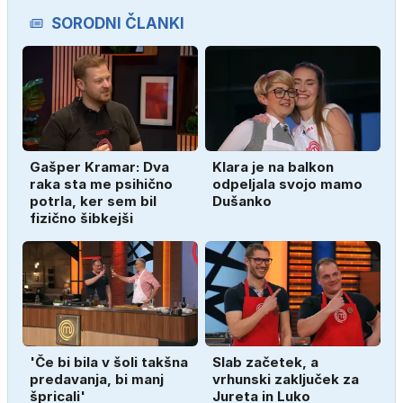
SORODNI ČLANKI
Gašper Kramar: Dva
Klara je na balkon
raka sta me psihično
odpeljala svojo mamo
potrla, ker sem bil
Dušanko
fizično šibkejši
'Če bi bila v šoli takšna
Slab začetek, a
predavanja, bi manj
vrhunski zaključek za
špricali'
Jureta in Luko