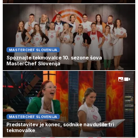
MASTERCHEF SLOVENIJA
Spoznajte tekmovalce 10. sezone šova
MasterChef Slovenija
MASTERCHEF SLOVENIJA
Predstavitev je konec, sodnike navdušile tri
tekmovalke