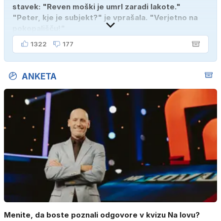
stavek: "Reven moški je umrl zaradi lakote."
"Peter, kje je subjekt?" je vprašala. "Verjetno na
pokopališču!"
1322
177
ANKETA
Menite, da boste poznali odgovore v kvizu Na lovu?