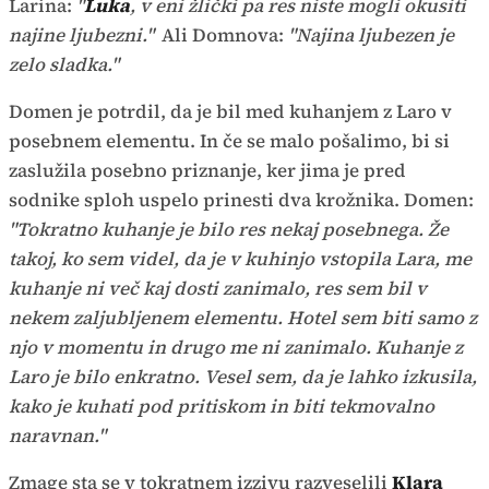
Larina:
"
Luka
, v eni žlički pa res niste mogli okusiti
najine ljubezni."
Ali Domnova:
"Najina ljubezen je
zelo sladka."
Domen je potrdil, da je bil med kuhanjem z Laro v
posebnem elementu. In če se malo pošalimo, bi si
zaslužila posebno priznanje, ker jima je pred
sodnike sploh uspelo prinesti dva krožnika. Domen:
"Tokratno kuhanje je bilo res nekaj posebnega. Že
takoj, ko sem videl, da je v kuhinjo vstopila Lara, me
kuhanje ni več kaj dosti zanimalo, res sem bil v
nekem zaljubljenem elementu. Hotel sem biti samo z
njo v momentu in drugo me ni zanimalo. Kuhanje z
Laro je bilo enkratno. Vesel sem, da je lahko izkusila,
kako je kuhati pod pritiskom in biti tekmovalno
naravnan."
Zmage sta se v tokratnem izzivu razveselili
Klara