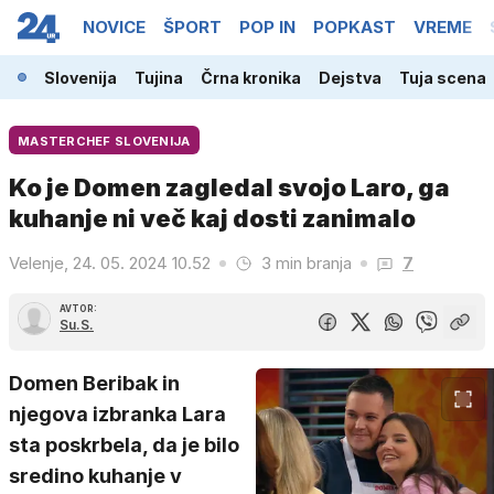
NOVICE
ŠPORT
POP IN
POPKAST
VREME
Slovenija
Tujina
Črna kronika
Dejstva
Tuja scena
MASTERCHEF SLOVENIJA
Ko je Domen zagledal svojo Laro, ga
kuhanje ni več kaj dosti zanimalo
Velenje, 24. 05. 2024 10.52
3 min branja
7
AVTOR:
Su.S.
Domen Beribak in
njegova izbranka Lara
sta poskrbela, da je bilo
sredino kuhanje v