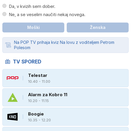
Da, v kvizih sem dober.
Ne, a se veselim naučiti nekaj novega.
Moški
Ženska
Na POP TV prihaja kviz Na lovu z voditeljem Petrom
Polesom
TV SPORED
Telestar
10.40 - 11.00
Alarm za Kobro 11
10.20 - 11.15
Boogie
10.35 - 12.20