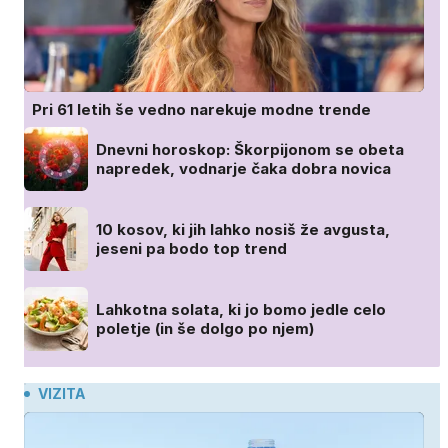
Pri 61 letih še vedno narekuje modne trende
Dnevni horoskop: Škorpijonom se obeta
napredek, vodnarje čaka dobra novica
10 kosov, ki jih lahko nosiš že avgusta,
jeseni pa bodo top trend
Lahkotna solata, ki jo bomo jedle celo
poletje (in še dolgo po njem)
VIZITA