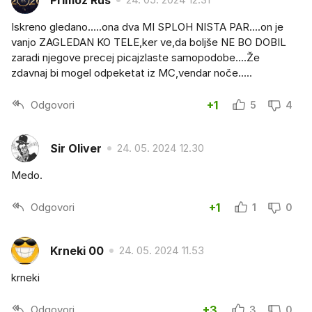
Iskreno gledano.....ona dva MI SPLOH NISTA PAR....on je
vanjo ZAGLEDAN KO TELE,ker ve,da boljše NE BO DOBIL
zaradi njegove precej picajzlaste samopodobe....Že
zdavnaj bi mogel odpeketat iz MC,vendar noče.....
Odgovori
+1
5
4
Sir Oliver
24. 05. 2024 12.30
Medo.
Odgovori
+1
1
0
Krneki 00
24. 05. 2024 11.53
krneki
Odgovori
+3
3
0