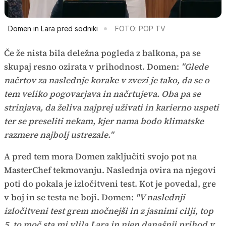
Domen in Lara pred sodniki
FOTO: POP TV
Če že nista bila deležna pogleda z balkona, pa se
skupaj resno ozirata v prihodnost. Domen:
"Glede
načrtov za naslednje korake v zvezi je tako, da se o
tem veliko pogovarjava in načrtujeva. Oba pa se
strinjava, da želiva najprej uživati in karierno uspeti
ter se preseliti nekam, kjer nama bodo klimatske
razmere najbolj ustrezale."
A pred tem mora Domen zaključiti svojo pot na
MasterChef tekmovanju. Naslednja ovira na njegovi
poti do pokala je izločitveni test. Kot je povedal, gre
v boj in se testa ne boji. Domen:
"V naslednji
izločitveni test grem močnejši in z jasnimi cilji, top
5, to moč sta mi vlila Lara in njen današnji prihod v