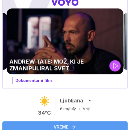
MOJ PRIJATELJ PINGVIN
Film meseca / družinski, pustolovski
Ljubljana
6km/h
V
34°C
VREME