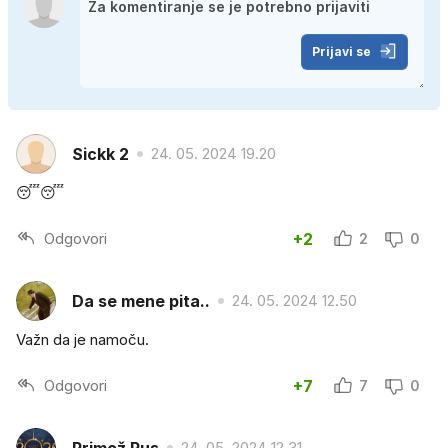
Prijavi se
Sickk 2
24. 05. 2024 19.20
😴😴
Odgovori
+2
2
0
Da se mene pita..
24. 05. 2024 12.50
Važn da je namoču.
Odgovori
+7
7
0
Primož Rus
24. 05. 2024 12.31