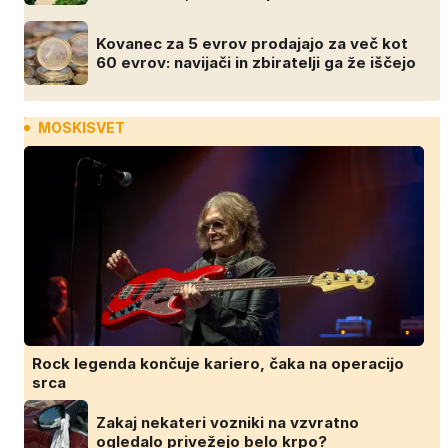
Kovanec za 5 evrov prodajajo za več kot
60 evrov: navijači in zbiratelji ga že iščejo
MOSKISVET
Rock legenda končuje kariero, čaka na operacijo
srca
Zakaj nekateri vozniki na vzvratno
ogledalo privežejo belo krpo?