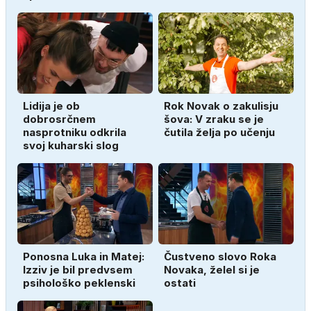
Lidija je ob
Rok Novak o zakulisju
dobrosrčnem
šova: V zraku se je
nasprotniku odkrila
čutila želja po učenju
svoj kuharski slog
Ponosna Luka in Matej:
Čustveno slovo Roka
Izziv je bil predvsem
Novaka, želel si je
psihološko peklenski
ostati