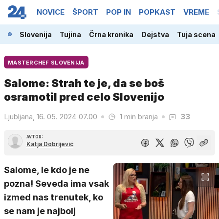
NOVICE
ŠPORT
POP IN
POPKAST
VREME
Slovenija
Tujina
Črna kronika
Dejstva
Tuja scena
MASTERCHEF SLOVENIJA
Salome: Strah te je, da se boš
osramotil pred celo Slovenijo
Ljubljana, 16. 05. 2024 07.00
1 min branja
33
AVTOR:
Katja Dobrijević
Salome, le kdo je ne
pozna! Seveda ima vsak
izmed nas trenutek, ko
se nam je najbolj