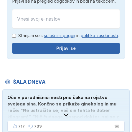
Prijavi se na pregled dogodkov in bodi na tekočem.
Strinjam se s
splošnimi pogoji
in
politiko zasebnosti
.
Prijavi se
ŠALA DNEVA
Oče v porodnišnici nestrpno čaka na rojstvo
svojega sina. Končno se prikaže ginekolog in mu
reče: "Ne ustrašite se, vaš sin tehta le dober
kilogram!" "Nič čudnega, gospod doktor, saj se z
ženo poznava šele tri mesece."
717
739