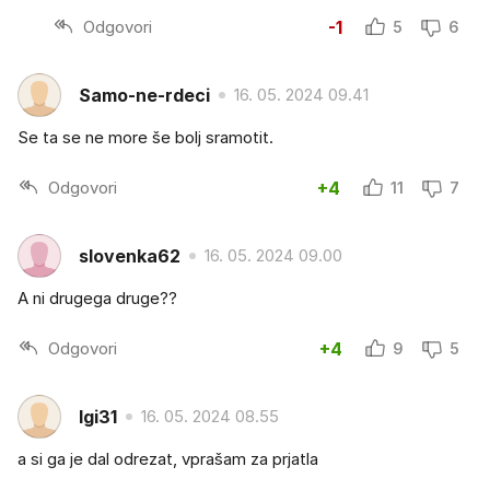
Odgovori
-1
5
6
Samo-ne-rdeci
16. 05. 2024 09.41
Se ta se ne more še bolj sramotit.
Odgovori
+4
11
7
slovenka62
16. 05. 2024 09.00
A ni drugega druge??
Odgovori
+4
9
5
Igi31
16. 05. 2024 08.55
a si ga je dal odrezat, vprašam za prjatla