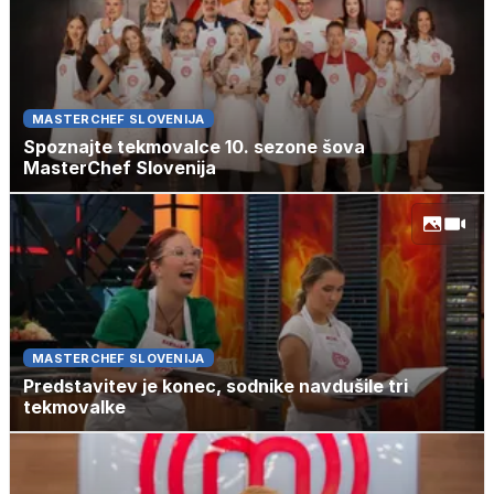
MASTERCHEF SLOVENIJA
Spoznajte tekmovalce 10. sezone šova
MasterChef Slovenija
MASTERCHEF SLOVENIJA
Predstavitev je konec, sodnike navdušile tri
tekmovalke