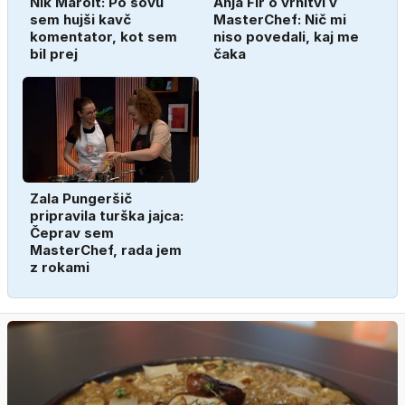
Nik Marolt: Po šovu
Anja Fir o vrnitvi v
sem hujši kavč
MasterChef: Nič mi
komentator, kot sem
niso povedali, kaj me
bil prej
čaka
Zala Pungeršič
pripravila turška jajca:
Čeprav sem
MasterChef, rada jem
z rokami