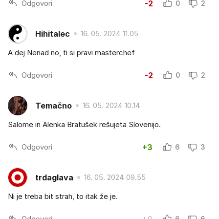
Odgovori
-2
0
2
Hihitalec
16. 05. 2024 11.05
A dej Nenad no, ti si pravi masterchef
Odgovori
-2
0
2
Temačno
16. 05. 2024 10.14
Salome in Alenka Bratušek rešujeta Slovenijo.
Odgovori
+3
6
3
trdaglava
16. 05. 2024 09.55
Ni je treba bit strah, to itak že je.
Odgovori
+0
6
6