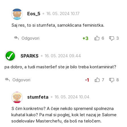
Eos_5
16. 05. 2024 10.17
Saj res, to si stumfeta, samoklicana feministka.
Odgovori
+3
6
3
SPARKS
16. 05. 2024 09.44
pa dobro, a tudi masteršef ste je bilo treba kontaminirat?
Odgovori
-1
7
8
stumfeta
16. 05. 2024 10.04
S čim konkretno? A čeje nekdo spremenil spolnezna
kuhatal kako? Pa mal si poglej, kok let nazaj je Salome
sodelovalav Masterchefu, da boš na teločem.