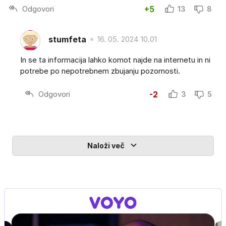
Odgovori
+5
13
8
stumfeta
16. 05. 2024 10.01
In se ta informacija lahko komot najde na internetu in ni
potrebe po nepotrebnem zbujanju pozornosti.
Odgovori
-2
3
5
Naloži več