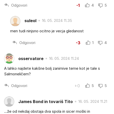
Odgovori
-1
4
5
suleol
16. 05. 2024 11.35
men tudi ninjsno ocitno je vecja gledanost
Odgovori
-3
1
4
osservatore
16. 05. 2024 11.24
A lahko najdete kakšne bolj zanimive teme kot je tale s
Salmoneličem?
Odgovori
+0
5
5
James Bond in tovariš Tito
16. 05. 2024 11.21
...že od nekdaj obstaja dva spola in sicer moški in