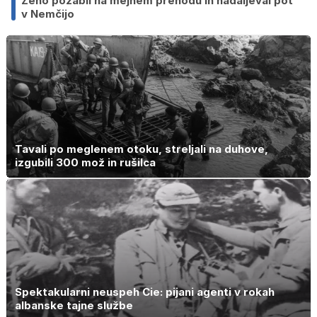
Ženo pozabil na mejnem prehodu in nadaljeval pot
v Nemčijo
Tavali po meglenem otoku, streljali na duhove,
izgubili 300 mož in rušilca
Spektakularni neuspeh Cie: pijani agenti v rokah
albanske tajne službe