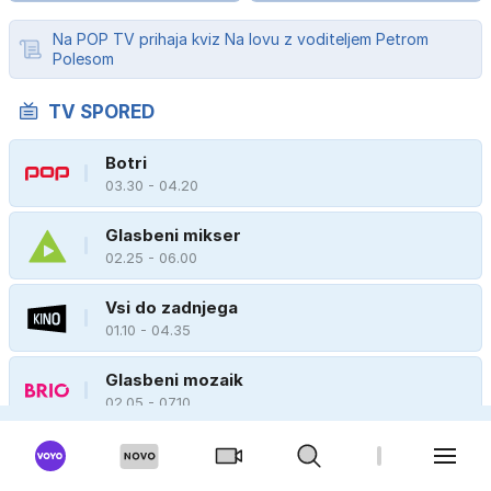
Na POP TV prihaja kviz Na lovu z voditeljem Petrom
Polesom
TV SPORED
Botri
03.30 - 04.20
Glasbeni mikser
02.25 - 06.00
Vsi do zadnjega
01.10 - 04.35
Glasbeni mozaik
02.05 - 07.10
Kally's Mashup - Pot do zvezde
22.45 - 06.00