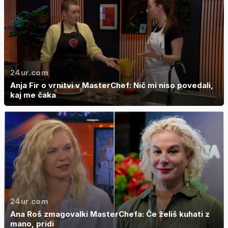
24ur.com
Anja Fir o vrnitvi v MasterChef: Nič mi niso povedali,
kaj me čaka
24ur.com
Ana Roš zmagovalki MasterChefa: Če želiš kuhati z
mano, pridi