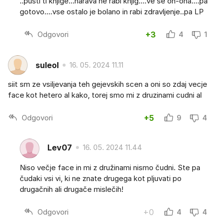
..pusti ti knjige...narava ne rabi knjig....ve se on-ona....pa
gotovo....vse ostalo je bolano in rabi zdravljenje..pa LP
Odgovori
+3
4
1
suleol
16. 05. 2024 11.11
siit sm ze vsiljevanja teh gejevskih scen a oni so zdaj vecje
face kot hetero al kako, torej smo mi z druzinami cudni al
Odgovori
+5
9
4
Lev07
16. 05. 2024 11.44
Niso večje face in mi z družinami nismo čudni. Ste pa
čudaki vsi vi, ki ne znate drugega kot pljuvati po
drugačnih ali drugače mislečih!
Odgovori
+0
4
4