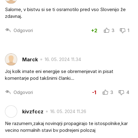
Salome, v bistvu si se ti osramotilo pred vso Slovenijo že
zdavnaj.
Odgovori
+2
3
1
Marck
16. 05. 2024 11.34
Joj kolk imate eni energije se obremenjevat in pisat
komentarje pod takšnimi članki...
Odgovori
-1
3
4
kivzfccz
16. 05. 2024 11.26
Ne razumem,zakaj novinqrji propagirajo te istospolnike,kar
vecino normalnih stavi bv podrejeni polozaj