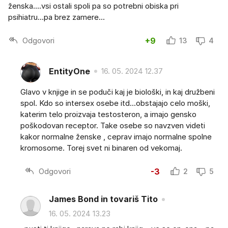
ženska....vsi ostali spoli pa so potrebni obiska pri
psihiatru...pa brez zamere...
Odgovori
+9
13
4
EntityOne
16. 05. 2024 12.37
Glavo v knjige in se poduči kaj je biološki, in kaj družbeni
spol. Kdo so intersex osebe itd...obstajajo celo moški,
katerim telo proizvaja testosteron, a imajo gensko
poškodovan receptor. Take osebe so navzven videti
kakor normalne ženske , ceprav imajo normalne spolne
kromosome. Torej svet ni binaren od vekomaj.
Odgovori
-3
2
5
James Bond in tovariš Tito
16. 05. 2024 13.23