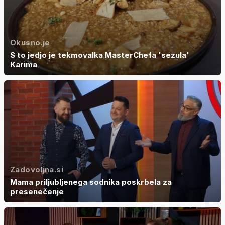
Okusno.je
S to jedjo je tekmovalka MasterChefa 'sezula'
Karima
Zadovoljna.si
Mama priljubljenega sodnika poskrbela za
presenečenje