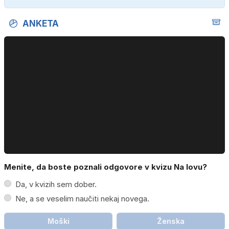
ANKETA
Menite, da boste poznali odgovore v kvizu Na lovu?
Da, v kvizih sem dober.
Ne, a se veselim naučiti nekaj novega.
Moški
Ženska