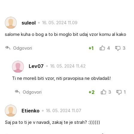
suleol
16. 05. 2024 11.09
salome kuha o bog a to bi moglo bit udaj vzor komu al kako
Odgovori
+1
4
3
Lev07
16. 05. 2024 11.42
Ti ne moreš biti vzor, niti pravopisa ne obvladaš!
Odgovori
+2
3
1
Etienko
16. 05. 2024 11.07
Saj pa to ti je v navadi, zakaj te je strah? :))))))