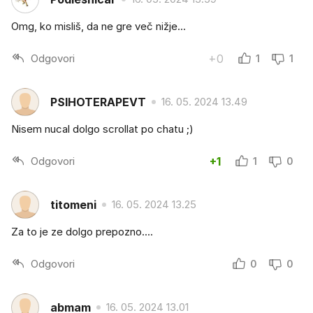
Omg, ko misliš, da ne gre več nižje...
Odgovori
+0
1
1
PSIHOTERAPEVT
16. 05. 2024 13.49
Nisem nucal dolgo scrollat po chatu ;)
Odgovori
+1
1
0
titomeni
16. 05. 2024 13.25
Za to je ze dolgo prepozno....
Odgovori
0
0
abmam
16. 05. 2024 13.01