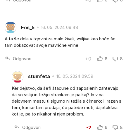
Eos_5
16. 05. 2024 09.48
A ta še dela v tgovini za male živali, vsiljiva kao hoče še
tam dokazovat svoje mavrične vrline.
Odgovori
+0
8
8
stumfeta
16. 05. 2024 09.59
Ker dejstvo, da šefi štacune od zaposlenih zahtevajo,
da so vsiliji in težijo strankam je pa kaj? In v na
delovnem mestu ti sigurno ni težila s čimerkoli, razen s
tem, kar se tam prodaja, če patebe moti, dajetakšna
kot je, pa to nikakor ni njen problem.
Odgovori
-2
6
8