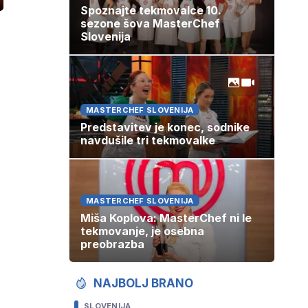
ozaslonski
Spoznajte tekmovalce 10.
in
sezone šova MasterChef
Slovenija
MASTERCHEF SLOVENIJA
Predstavitev je konec, sodnike
navdušile tri tekmovalke
MASTERCHEF SLOVENIJA
Miša Koplova: MasterChef ni le
tekmovanje, je osebna
preobrazba
NAJBOLJ BRANO
SLOVENIJA