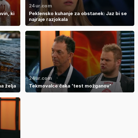
24ur.com
in, ki
Peklensko kuhanje za obstanek: Jaz bi se
najraje razjokala
24ur.com
a želja
Tekmovalce čaka 'test možganov'