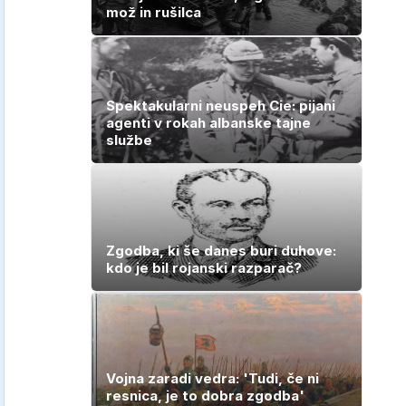
mož in rušilca
Spektakularni neuspeh Cie: pijani
agenti v rokah albanske tajne
službe
Zgodba, ki še danes buri duhove:
kdo je bil rojanski razparač?
Vojna zaradi vedra: 'Tudi, če ni
resnica, je to dobra zgodba'