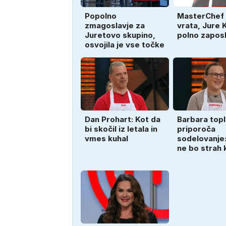
Popolno
MasterChef 
zmagoslavje za
vrata, Jure K
Juretovo skupino,
polno zapos
osvojila je vse točke
Dan Prohart: Kot da
Barbara top
bi skočil iz letala in
priporoča
vmes kuhal
sodelovanje:
ne bo strah