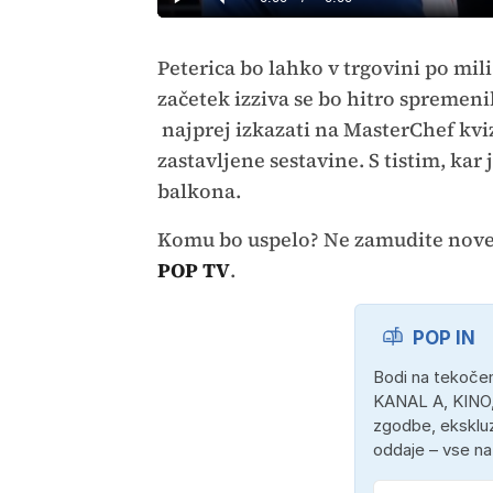
Predvajaj
Tiho
Time
Peterica bo lahko v trgovini po mil
začetek izziva se bo hitro spremeni
najprej izkazati na MasterChef kvi
zastavljene sestavine. S tistim, kar
balkona.
Komu bo uspelo? Ne zamudite nov
POP TV
.
POP IN
Bodi na tekočem
KANAL A, KINO,
zgodbe, ekskluz
oddaje – vse n