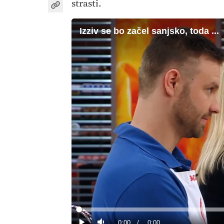
strasti.
Izziv se bo začel sanjsko, toda ...
Loaded
:
0%
Current
0:00
/
Duration
0:00