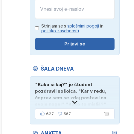
Strinjam se s
splošnimi pogoji
in
politiko zasebnosti
.
Prijavi se
ŠALA DNEVA
"Kako si kaj?" je študent
pozdravil sošolca. "Kar v redu,
čeprav sem se zdaj postavil na
svoje noge!" "Kako to misliš?"
"Oče mi je vzel avto!"
627
567
ANKETA