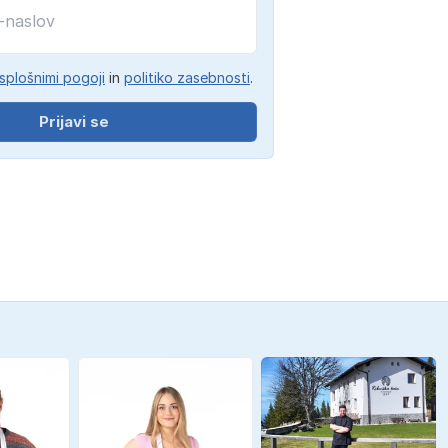
splošnimi pogoji
in
politiko zasebnosti
.
Prijavi se