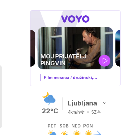
UEFA
SUPERPOKAL
V živo na VOYO: sreda ob 20.30
Ljubljana
22°C
4km/h
SZ
PET
SOB
NED
PON