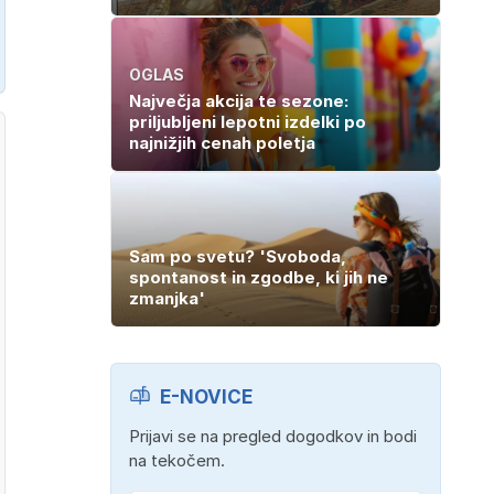
OGLAS
Največja akcija te sezone:
priljubljeni lepotni izdelki po
najnižjih cenah poletja
Sam po svetu? 'Svoboda,
spontanost in zgodbe, ki jih ne
zmanjka'
E-NOVICE
Prijavi se na pregled dogodkov in bodi
na tekočem.