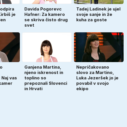
odpira
Davida Pogorevc
Tadej Ladinek je ujel
irbiš je
Hafner: Za kamero
svoje sanje in že
len
se skriva čisto drug
kuha za goste
svet
lo
Ganjena Martina,
Nepričakovano
njeno iskrenost in
slovo za Martino,
 Naj vas
toplino so
Luka Jezeršek jo je
 kamer
prepoznali Slovenci
povabil v svojo
in Hrvati
ekipo