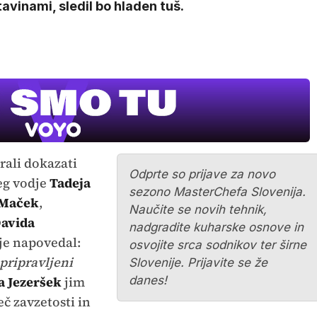
avinami, sledil bo hladen tuš.
rali dokazati
Odprte so prijave za novo
eg vodje
Tadeja
sezono MasterChefa Slovenija.
 Maček
,
Naučite se novih tehnik,
avida
nadgradite kuharske osnove in
je napovedal:
osvojite srca sodnikov ter širne
 pripravljeni
Slovenije. Prijavite se že
a Jezeršek
jim
danes!
eč zavzetosti in