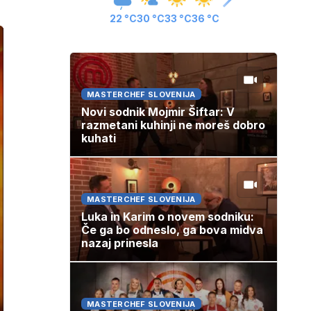
22 °C
30 °C
33 °C
36 °C
MASTERCHEF SLOVENIJA
Novi sodnik Mojmir Šiftar: V
razmetani kuhinji ne moreš dobro
kuhati
MASTERCHEF SLOVENIJA
Luka in Karim o novem sodniku:
Če ga bo odneslo, ga bova midva
nazaj prinesla
MASTERCHEF SLOVENIJA