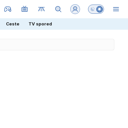
Preklopi barvni na
ZIN
Ceste
TV spored