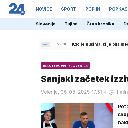
NOVICE
ŠPORT
POP IN
POPKAS
Slovenija
Tujina
Črna kronika
D
22.46
Kdo je Rusinja, ki je bila 
20.47
Po valu obtožb: Jared Leto 
MASTERCHEF SLOVENIJA
Sanjski začetek izzi
Velenje, 06. 05. 2025 17.31
1 min
Pet
skup
naku