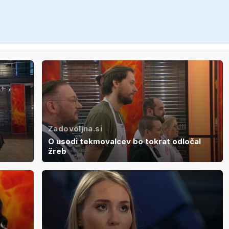
Zadovoljna.si
O usodi tekmovalcev bo tokrat odločal
žreb