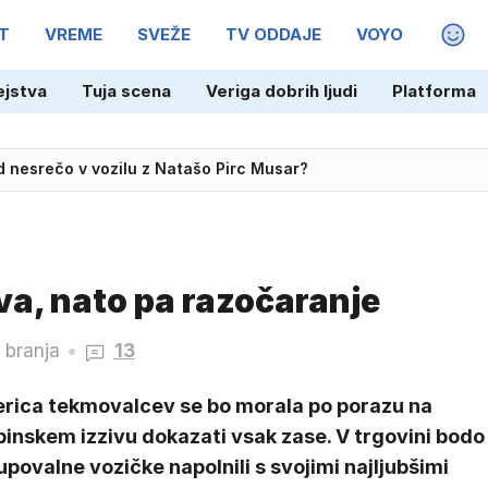
T
VREME
SVEŽE
TV ODDAJE
VOYO
MAGA
ejstva
Tuja scena
Veriga dobrih ljudi
Platforma
med nesrečo v vozilu z Natašo Pirc Musar?
izgubil vlogo v prihajajočem filmu
va, nato pa razočaranje
 branja
13
erica tekmovalcev se bo morala po porazu na
inskem izzivu dokazati vsak zase. V trgovini bodo
povalne vozičke napolnili s svojimi najljubšimi