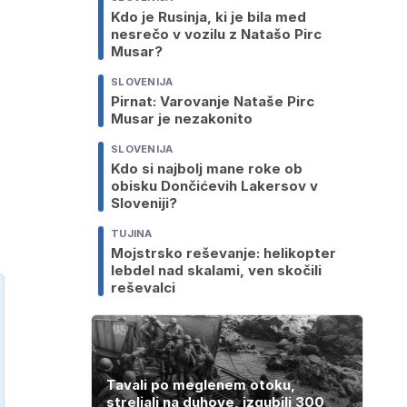
Kdo je Rusinja, ki je bila med
nesrečo v vozilu z Natašo Pirc
Musar?
SLOVENIJA
Pirnat: Varovanje Nataše Pirc
Musar je nezakonito
SLOVENIJA
Kdo si najbolj mane roke ob
obisku Dončićevih Lakersov v
Sloveniji?
TUJINA
Mojstrsko reševanje: helikopter
lebdel nad skalami, ven skočili
reševalci
Tavali po meglenem otoku,
streljali na duhove, izgubili 300