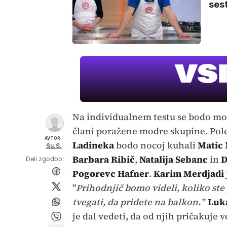
sest
Na individualnem testu se bodo mo
člani poražene modre skupine. Pol
AVTOR:
Ladineka
bodo nocoj kuhali
Matic
Su.S.
Barbara Ribič
,
Natalija Sebanc
in
D
Deli zgodbo:
Pogorevc Hafner
.
Karim Merdjadi
"
Prihodnjič bomo videli, koliko ste
tvegati, da pridete na balkon.
"
Luk
je dal vedeti, da od njih pričakuje v