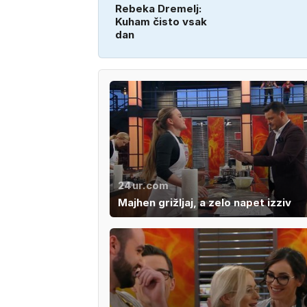
Rebeka Dremelj:
Kuham čisto vsak
dan
24ur.com
Majhen grižljaj, a zelo napet izziv