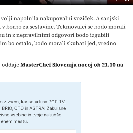
Cel
nač
i volji napolnila nakupovalni voziček. A sanjski
l v borbo za sestavine. Tekmovalci se bodo morali
zu in z nepravilnimi odgovori bodo izgubili
 jim bo ostalo, bodo morali skuhati jed, vredno
e oddaje
MasterChef Slovenija nocoj ob 21.10 na
 z vsem, kar se vrti na POP TV,
 BRIO, OTO in ASTRA! Zakulisne
ivne vsebine in tvoje najljubše
a enem mestu.