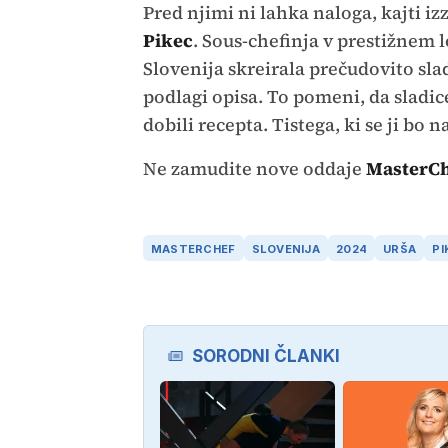
Pred njimi ni lahka naloga, kajti iz
Pikec
. Sous-chefinja v prestižnem
Slovenija skreirala prečudovito sla
podlagi opisa. To pomeni, da sladic
dobili recepta. Tistega, ki se ji bo 
Ne zamudite nove oddaje
MasterCh
MASTERCHEF
SLOVENIJA
2024
URŠA
PI
SORODNI ČLANKI