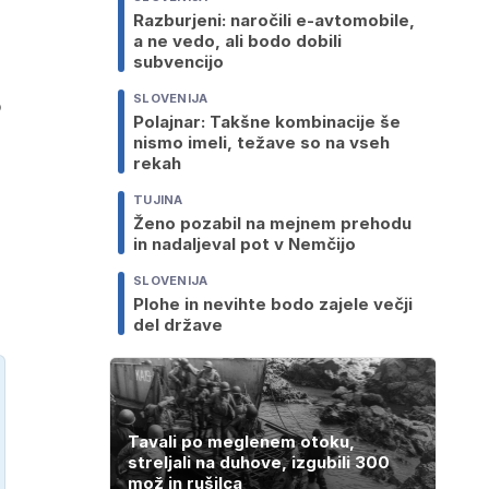
Razburjeni: naročili e-avtomobile,
a ne vedo, ali bodo dobili
subvencijo
SLOVENIJA
o
Polajnar: Takšne kombinacije še
nismo imeli, težave so na vseh
rekah
TUJINA
Ženo pozabil na mejnem prehodu
in nadaljeval pot v Nemčijo
SLOVENIJA
Plohe in nevihte bodo zajele večji
del države
Tavali po meglenem otoku,
streljali na duhove, izgubili 300
mož in rušilca