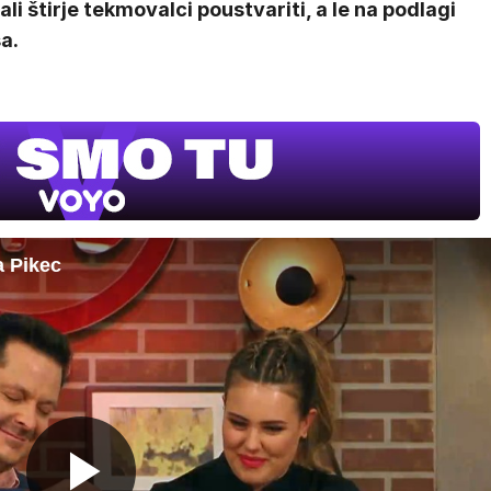
li štirje tekmovalci poustvariti, a le na podlagi
a.
a Pikec