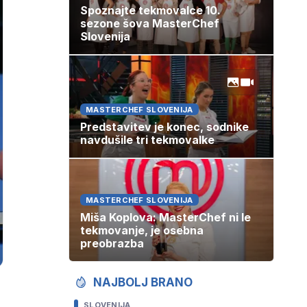
Spoznajte tekmovalce 10.
sezone šova MasterChef
Slovenija
MASTERCHEF SLOVENIJA
Predstavitev je konec, sodnike
navdušile tri tekmovalke
MASTERCHEF SLOVENIJA
Miša Koplova: MasterChef ni le
tekmovanje, je osebna
preobrazba
NAJBOLJ BRANO
SLOVENIJA