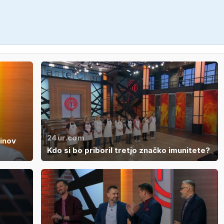
24ur.com
linov
Kdo si bo priboril tretjo značko imunitete?