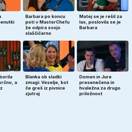
n
Barbara po koncu
Matej se je rešil za
renutki
poti v MasterChefu
las, poslovila se je
že odpira svojo
Barbara
slaščičarno
borila
Blanka ob sladki
Domen in Jure
srčno, a
zmagi: Veselje, kot
presenečena in
ez
če greš iz pivnice
hvaležna za drugo
zjutraj
priložnost