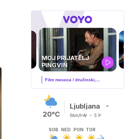
UEFA
SUPERPOKAL
V živo na VOYO: sreda ob 20.30
Ljubljana
20°C
6km/h
S
SOB
NED
PON
TOR