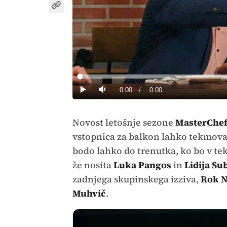
Loaded
:
0%
Current
0:00
/
Duration
0:00
Predvajaj
Tiho
Time
Novost letošnje sezone
MasterChef
vstopnica za balkon lahko tekmoval
bodo lahko do trenutka, ko bo v te
že nosita
Luka Pangos
in
Lidija Su
zadnjega skupinskega izziva,
Rok 
Muhvič
.