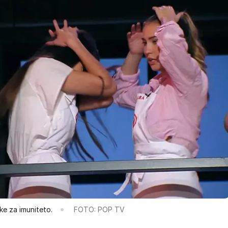
e za imuniteto.
FOTO: POP TV