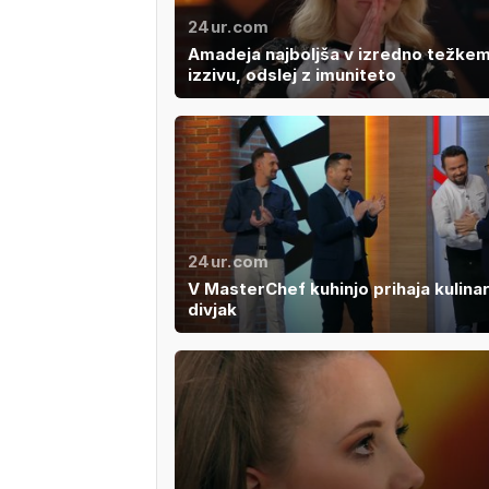
24ur.com
Amadeja najboljša v izredno težke
izzivu, odslej z imuniteto
24ur.com
V MasterChef kuhinjo prihaja kulinar
divjak