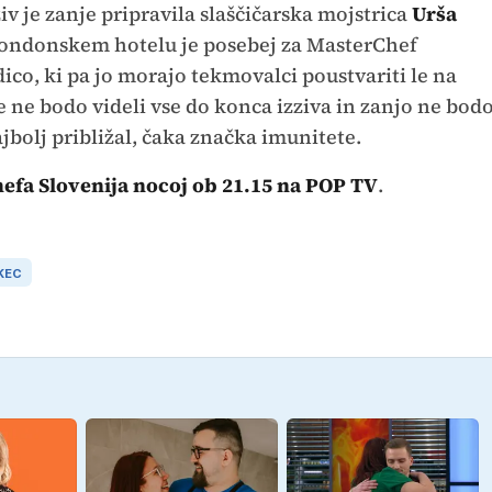
ziv je zanje pripravila slaščičarska mojstrica
Urša
 londonskem hotelu je posebej za MasterChef
dico, ki pa jo morajo tekmovalci poustvariti le na
e ne bodo videli vse do konca izziva in zanjo ne bod
najbolj približal, čaka značka imunitete.
efa Slovenija nocoj ob 21.15 na POP TV
.
KEC