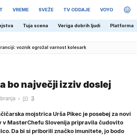
T
VREME
SVEŽE
TV ODDAJE
VOYO
MAGA
ejstva
Tuja scena
Veriga dobrih ljudi
Platforma
 18 let po zmagi nad Dansko v finalu EP
Franciji: voznik ogrožal varnost kolesark
a bo največji izziv doslej
 branja
3
čičarska mojstrica Urša Pikec je posebej za novi
v v MasterChefu Slovenija pripravila čudovito
ico. Da bi si priborili značko imunitete, jo bodo