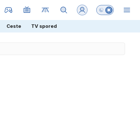
Preklopi barvni na
ZIN
Ceste
TV spored