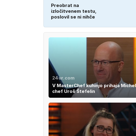
Preobrat na
izločitvenem testu,
poslovil se ni nihče
24ur.com
V MasterChef kuhinjo prihaja Miche
chef Uroš Štefelin