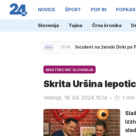
NOVICE
ŠPORT
POP IN
POPKAS
Slovenija
Tujina
Črna kronika
D
22.27
Slovenska reprezentanca do
21.26
Incident na ženski Dirki po 
MASTERCHEF SLOVENIJA
Skrita Uršina lepotic
Velenje, 16. 04. 2024 16.14
1 min
Slaš
izzi
slad