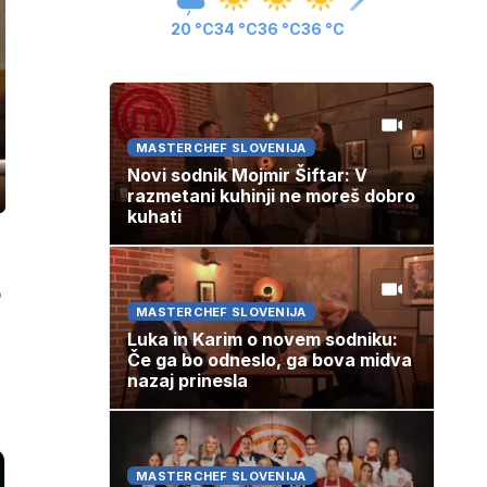
20 °C
34 °C
36 °C
36 °C
MASTERCHEF SLOVENIJA
Novi sodnik Mojmir Šiftar: V
razmetani kuhinji ne moreš dobro
ozaslonski
in
kuhati
o
MASTERCHEF SLOVENIJA
Luka in Karim o novem sodniku:
Če ga bo odneslo, ga bova midva
nazaj prinesla
MASTERCHEF SLOVENIJA