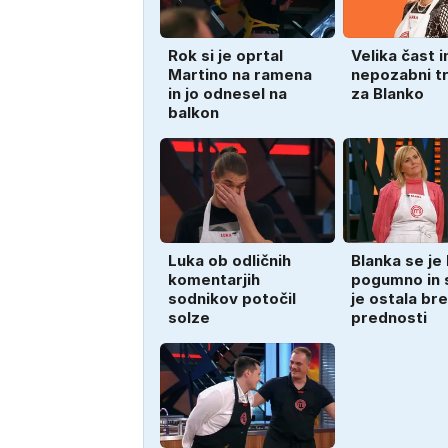
Rok si je oprtal
Velika čast i
Martino na ramena
nepozabni t
in jo odnesel na
za Blanko
balkon
Luka ob odličnih
Blanka se je 
komentarjih
pogumno in 
sodnikov potočil
je ostala br
solze
prednosti