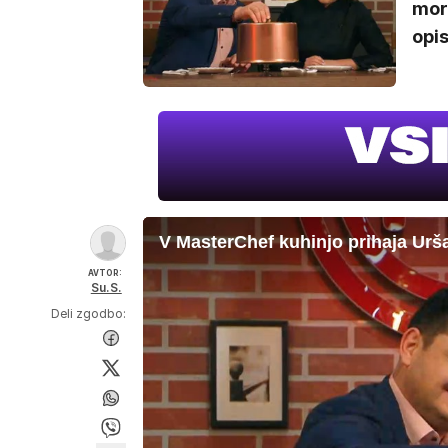
mora
opis
V MasterChef kuhinjo prihaja Urš
AVTOR:
Su.S.
Deli zgodbo: