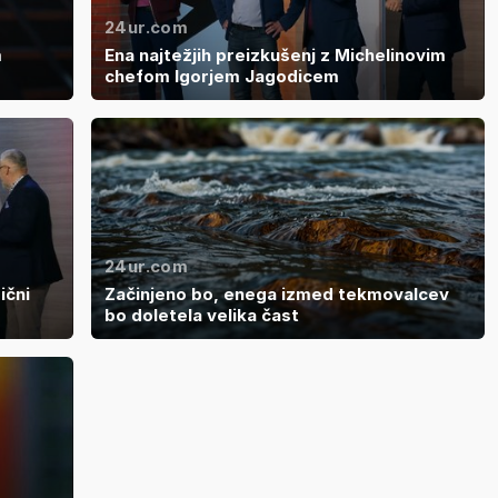
24ur.com
m
Ena najtežjih preizkušenj z Michelinovim
chefom Igorjem Jagodicem
24ur.com
ični
Začinjeno bo, enega izmed tekmovalcev
bo doletela velika čast