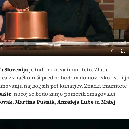
Predvajaj
Cel
nač
a Slovenija
je tudi bitka za imuniteto. Zlata
ca z značko reši pred odhodom domov. Izkoristili j
kmovanju najboljših pet kuharjev. Znački imunitete
bašić
, nocoj se bodo zanjo pomerili zmagovalci
Novak
,
Martina Pušnik
,
Amadeja Lube
in
Matej