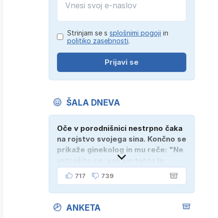
Strinjam se s
splošnimi pogoji
in
politiko zasebnosti
.
Prijavi se
ŠALA DNEVA
Oče v porodnišnici nestrpno čaka
na rojstvo svojega sina. Končno se
prikaže ginekolog in mu reče: "Ne
ustrašite se, vaš sin tehta le
dober kilogram!" "Nič čudnega,
717
739
gospod doktor, saj se z ženo
poznava šele tri mesece."
ANKETA