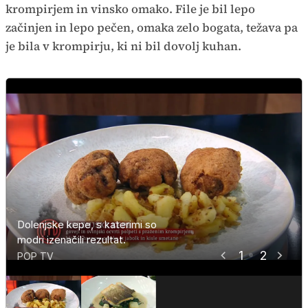
krompirjem in vinsko omako. File je bil lepo
začinjen in lepo pečen, omaka zelo bogata, težava pa
je bila v krompirju, ki ni bil dovolj kuhan.
Dolenjske kepe, s katerimi so
Rdečim je pri sicer odlični jedi
modri izenačili rezultat.
točko odnesel surov krompir.
1
2
POP TV
POP TV