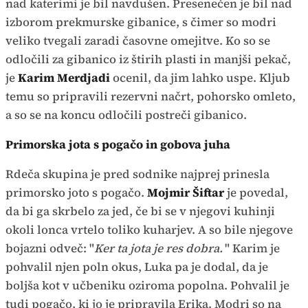
nad katerimi je bil navdušen. Presenečen je bil nad
izborom prekmurske gibanice, s čimer so modri
veliko tvegali zaradi časovne omejitve. Ko so se
odločili za gibanico iz štirih plasti in manjši pekač,
je
Karim Merdjadi
ocenil, da jim lahko uspe. Kljub
temu so pripravili rezervni načrt, pohorsko omleto,
a so se na koncu odločili postreči gibanico.
Primorska jota s pogačo in gobova juha
Rdeča skupina je pred sodnike najprej prinesla
primorsko joto s pogačo.
Mojmir Šiftar
je povedal,
da bi ga skrbelo za jed, če bi se v njegovi kuhinji
okoli lonca vrtelo toliko kuharjev. A so bile njegove
bojazni odveč: "
Ker ta jota je res dobra.
" Karim je
pohvalil njen poln okus, Luka pa je dodal, da je
boljša kot v učbeniku oziroma popolna. Pohvalil je
tudi pogačo, ki jo je pripravila Erika. Modri so na