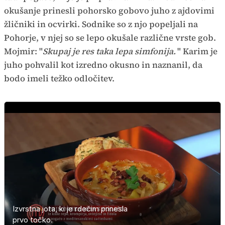
okušanje prinesli pohorsko gobovo juho z ajdovimi
žličniki in ocvirki. Sodnike so z njo popeljali na
Pohorje, v njej so se lepo okušale različne vrste gob.
Mojmir: "
Skupaj je res taka lepa simfonija.
" Karim je
juho pohvalil kot izredno okusno in naznanil, da
bodo imeli težko odločitev.
Izvrstna jota, ki je rdečim prinesla
Odlična gobova juha modre
prvo točko.
skupine.