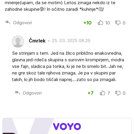
mnenje(upam, da se motim) Letos zmaga nekdo iz te
zahodne skupine😰! In očitno zaradi *kuhinje*🤔!
Odgovori
+10
10
0
Čmrlek
25. 03. 2025 08.29
Se strinjam s tem. Jed na žlico približno enakovredna,
glavna jed-rdeča skupina s surovim krompirjem, modra
vse fajn, sladica pa tonka, ki je ne bi smelo bit. Jah ne,
ne gre skoz tale njihova zmaga. Je pa v skupini par
takih, ki jih bodo tiščali naprej….zato so pa zmagali.
Odgovori
+7
7
0