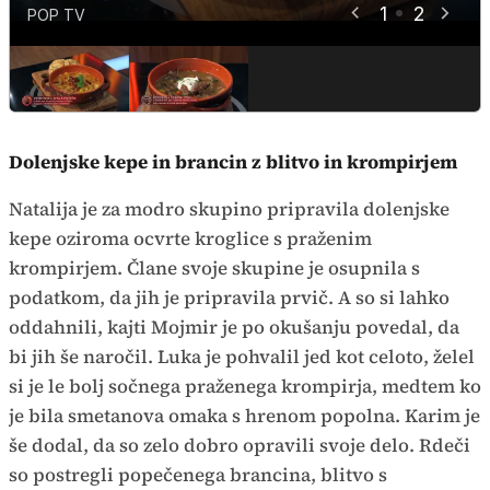
1
2
POP TV
POP TV
Dolenjske kepe in brancin z blitvo in krompirjem
Natalija je za modro skupino pripravila dolenjske
kepe oziroma ocvrte kroglice s praženim
krompirjem. Člane svoje skupine je osupnila s
podatkom, da jih je pripravila prvič. A so si lahko
oddahnili, kajti Mojmir je po okušanju povedal, da
bi jih še naročil. Luka je pohvalil jed kot celoto, želel
si je le bolj sočnega praženega krompirja, medtem ko
je bila smetanova omaka s hrenom popolna. Karim je
še dodal, da so zelo dobro opravili svoje delo. Rdeči
so postregli popečenega brancina, blitvo s