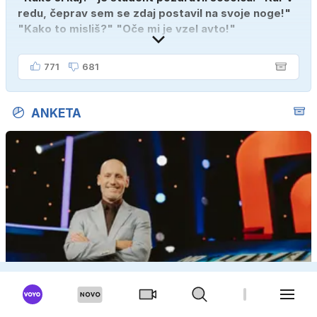
redu, čeprav sem se zdaj postavil na svoje noge!"
"Kako to misliš?" "Oče mi je vzel avto!"
771
681
ANKETA
Menite, da boste poznali odgovore v kvizu Na lovu?