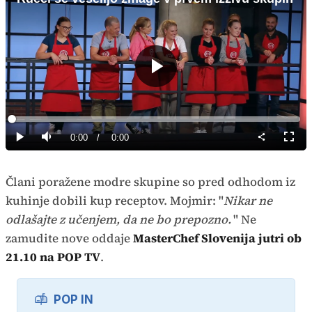
Predvajaj
Loaded
:
0%
Current
0:00
/
Duration
0:00
Predvajaj
Tiho
Celoz
način
Time
Člani poražene modre skupine so pred odhodom iz
kuhinje dobili kup receptov. Mojmir: "
Nikar ne
odlašajte z učenjem, da ne bo prepozno.
" Ne
zamudite nove oddaje
MasterChef Slovenija jutri ob
21.10 na POP TV
.
POP IN