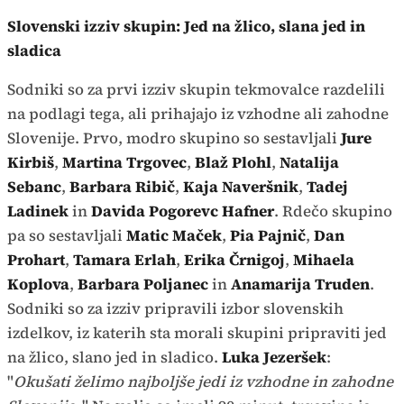
Slovenski izziv skupin: Jed na žlico, slana jed in
sladica
Sodniki so za prvi izziv skupin tekmovalce razdelili
na podlagi tega, ali prihajajo iz vzhodne ali zahodne
Slovenije. Prvo, modro skupino so sestavljali
Jure
Kirbiš
,
Martina Trgovec
,
Blaž Plohl
,
Natalija
Sebanc
,
Barbara Ribič
,
Kaja Naveršnik
,
Tadej
Ladinek
in
Davida Pogorevc Hafner
. Rdečo skupino
pa so sestavljali
Matic Maček
,
Pia Pajnič
,
Dan
Prohart
,
Tamara Erlah
,
Erika Črnigoj
,
Mihaela
Koplova
,
Barbara Poljanec
in
Anamarija Truden
.
Sodniki so za izziv pripravili izbor slovenskih
izdelkov, iz katerih sta morali skupini pripraviti jed
na žlico, slano jed in sladico.
Luka Jezeršek
:
"
Okušati želimo najboljše jedi iz vzhodne in zahodne