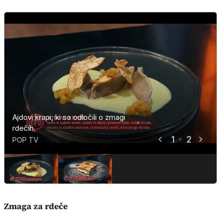
Ajdovi krapi, ki so odločili o zmagi
Prekmurska gibanica modrih je bila
rdečih.
žal presuha.
1
2
POP TV
POP TV
Zmaga za rdeče