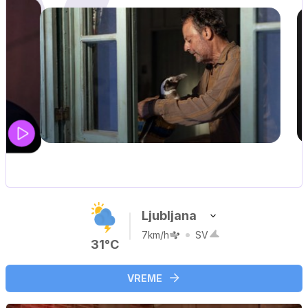
UEFA SUPERPOKAL
V živo na VOYO: sreda ob 20.30
Ljubljana
7km/h
SV
31°C
VREME