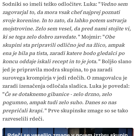
Sodniki so imeli težko odločitev. Luka: "
Vedno sem
zagovarjal to, da mora vsak chef najprej poznati
svoje korenine. In to zato, da lahko potem ustvarja
mojstrovine. Zelo sem vesel, da pred nami stojite vi,
ki se tega zelo dobro zavedate.
" Mojmir: "
Obe
skupini sta pripravili odlično jed na žlico, ampak
ena je bila pa tista, zaradi katere bodo gledalci po
koncu oddaje iskali recept in to je jota.
" Boljšo slano
jed je pripravila modra skupina, to pa zaradi
surovega krompirja v jedi rdečih. O zmagovalcu je
zaradi izenačenja odločala sladica. Luka je povedal:
"
Če se dotaknemo gibanice - zelo drzno, zelo
pogumno, ampak tudi zelo suho. Danes so nas
prepričali krapi.
" Prve skupinske zmage so se tako
razveselili rdeči.
Rdeči se veselijo zmage v prvem izzivu skupin