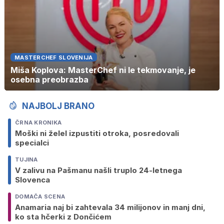
MASTERCHEF SLOVENIJA
Miša Koplova: MasterChef ni le tekmovanje, je
osebna preobrazba
NAJBOLJ BRANO
ČRNA KRONIKA
Moški ni želel izpustiti otroka, posredovali
specialci
TUJINA
V zalivu na Pašmanu našli truplo 24-letnega
Slovenca
DOMAČA SCENA
Anamaria naj bi zahtevala 34 milijonov in manj dni,
ko sta hčerki z Dončićem