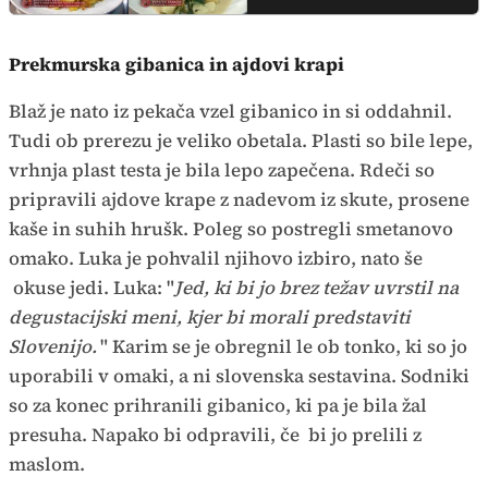
Prekmurska gibanica in ajdovi krapi
Blaž je nato iz pekača vzel gibanico in si oddahnil.
Tudi ob prerezu je veliko obetala. Plasti so bile lepe,
vrhnja plast testa je bila lepo zapečena. Rdeči so
pripravili ajdove krape z nadevom iz skute, prosene
kaše in suhih hrušk. Poleg so postregli smetanovo
omako. Luka je pohvalil njihovo izbiro, nato še
okuse jedi. Luka: "
Jed, ki bi jo brez težav uvrstil na
degustacijski meni, kjer bi morali predstaviti
Slovenijo.
" Karim se je obregnil le ob tonko, ki so jo
uporabili v omaki, a ni slovenska sestavina. Sodniki
so za konec prihranili gibanico, ki pa je bila žal
presuha. Napako bi odpravili, če bi jo prelili z
maslom.