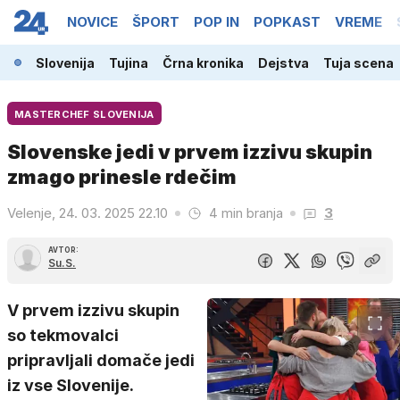
NOVICE
ŠPORT
POP IN
POPKAST
VREME
Slovenija
Tujina
Črna kronika
Dejstva
Tuja scena
MASTERCHEF SLOVENIJA
Slovenske jedi v prvem izzivu skupin
zmago prinesle rdečim
Velenje, 24. 03. 2025 22.10
4 min branja
3
AVTOR:
Su.S.
V prvem izzivu skupin
so tekmovalci
pripravljali domače jedi
iz vse Slovenije.