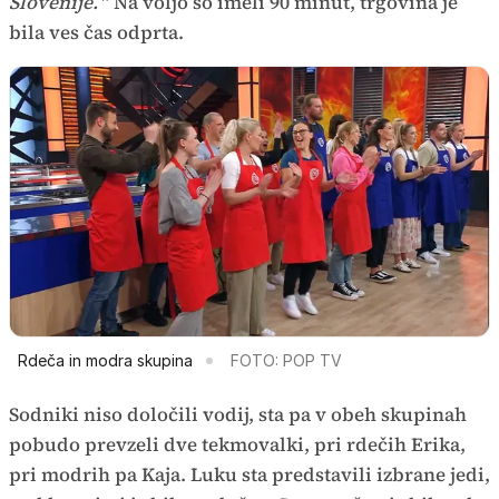
Slovenije.
" Na voljo so imeli 90 minut, trgovina je
bila ves čas odprta.
Rdeča in modra skupina
FOTO: POP TV
Sodniki niso določili vodij, sta pa v obeh skupinah
pobudo prevzeli dve tekmovalki, pri rdečih Erika,
pri modrih pa Kaja. Luku sta predstavili izbrane jedi,