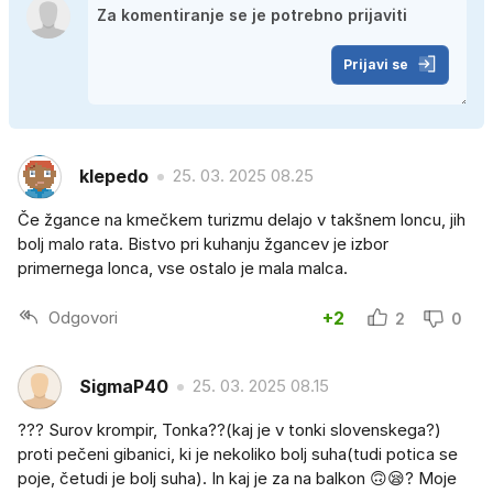
Prijavi se
klepedo
25. 03. 2025 08.25
Če žgance na kmečkem turizmu delajo v takšnem loncu, jih
bolj malo rata. Bistvo pri kuhanju žgancev je izbor
primernega lonca, vse ostalo je mala malca.
Odgovori
+2
2
0
SigmaP40
25. 03. 2025 08.15
??? Surov krompir, Tonka??(kaj je v tonki slovenskega?)
proti pečeni gibanici, ki je nekoliko bolj suha(tudi potica se
poje, četudi je bolj suha). In kaj je za na balkon 🙃😪? Moje