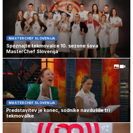
MASTERCHEF SLOVENIJA
Spoznajte tekmovalce 10. sezone šova
MasterChef Slovenija
MASTERCHEF SLOVENIJA
Predstavitev je konec, sodnike navdušile tri
tekmovalke