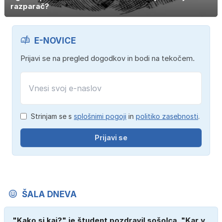
razparač?
E-NOVICE
Prijavi se na pregled dogodkov in bodi na tekočem.
Strinjam se s
splošnimi pogoji
in
politiko zasebnosti
.
Prijavi se
ŠALA DNEVA
"Kako si kaj?" je študent pozdravil sošolca. "Kar v