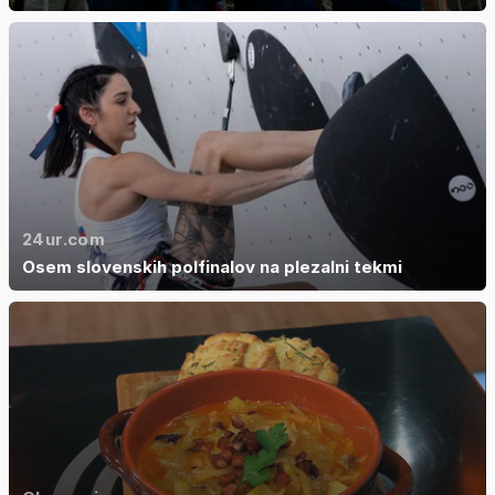
24ur.com
Osem slovenskih polfinalov na plezalni tekmi