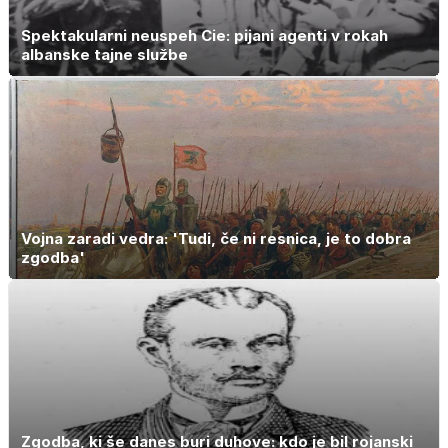
Spektakularni neuspeh Cie: pijani agenti v rokah
albanske tajne službe
Vojna zaradi vedra: 'Tudi, če ni resnica, je to dobra
zgodba'
Zgodba, ki še danes buri duhove: kdo je bil rojanski