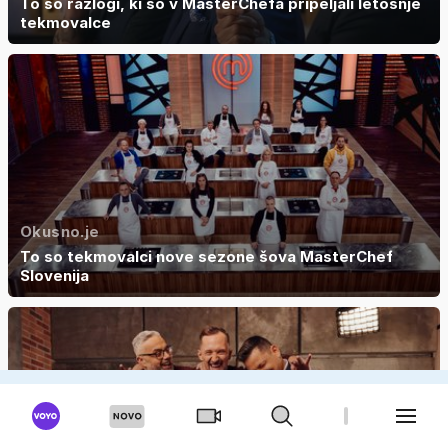
To so razlogi, ki so v MasterChefa pripeljali letošnje
tekmovalce
Okusno.je
To so tekmovalci nove sezone šova MasterChef
Slovenija