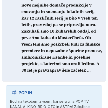
nove mejnike domače produkcije v
snovanju in snemanju lokalnih serij,
kar 12 različnih serij je bilo v vseh teh
letih, prav zdaj pa se pripravlja nova.
Zakuhali smo 10 kuharskih oddaj, od
prve Ana kuha do MasterChefa. Ob
vsem tem smo poskrbeli tudi za filmske
premiere in nepozabne športne prenose,
sinhronizirane risanke in posebne
projekte, s katerimi smo orali ledino. A
30 let je pravzaprav šele začetek ...
POP IN
Bodi na tekočem z vsem, kar se vrti na POP TV,
KANAL A, KINO, BRIO, OTO in ASTRA! Zakulisne