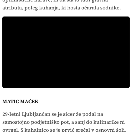
atributa, poleg kuhanja, ki bosta očarala sodnike.
MATIC MAČEK
29-letni Ljubljančan se je sicer že podal na
samostojno podjetniško pot, a sanj do kulinarike ni
ovrgel. S kuhalnico se je prvič srečal v osnovni šoli,