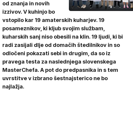
od znanja in novih
izzivov. V kuhinjo bo
vstopilo kar 19 amaterskih kuharjev. 19
posameznikov, ki kljub svojim službam,
kuharskih sanj niso obesili na klin. 19 ljudi, ki bi
radi zasijali dlje od domačih štedilnikov in so
odločeni pokazati sebi in drugim, da so iz
pravega testa za naslednjega slovenskega
MasterChefa. A pot do predpasnika in s tem
uvrstitve v izbrano šestnajsterico ne bo
najlažja.