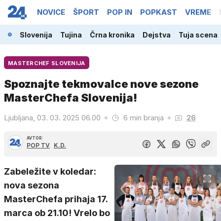
NOVICE
ŠPORT
POP IN
POPKAST
VREME
Slovenija
Tujina
Črna kronika
Dejstva
Tuja scena
MASTERCHEF SLOVENIJA
Spoznajte tekmovalce nove sezone
MasterChefa Slovenija!
Ljubljana, 03. 03. 2025 06.00
6 min branja
26
AVTOR:
POP TV
K.D.
Zabeležite v koledar:
nova sezona
MasterChefa prihaja 17.
marca ob 21.10! Vrelo bo