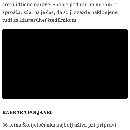
sredi idlične narave. Spanje pod milim nebom jo
sprošča, zdaj pa je čas, da so ji zvezde naklonjene
tudi za MasterChef štedilnikom.
BARBARA POLJANEC
36-letna Škofjeločanka najbolj uživa pri pripravi