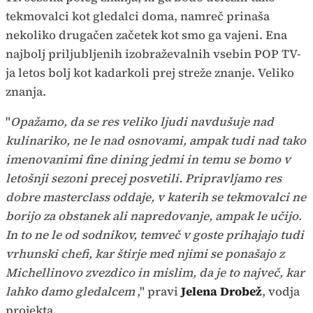
tekmovalci kot gledalci doma, namreč prinaša
nekoliko drugačen začetek kot smo ga vajeni. Ena
najbolj priljubljenih izobraževalnih vsebin POP TV-
ja letos bolj kot kadarkoli prej streže znanje. Veliko
znanja.
"
Opažamo, da se res veliko ljudi navdušuje nad
kulinariko, ne le nad osnovami, ampak tudi nad tako
imenovanimi fine dining jedmi in temu se bomo v
letošnji sezoni precej posvetili. Pripravljamo res
dobre masterclass oddaje, v katerih se tekmovalci ne
borijo za obstanek ali napredovanje, ampak le učijo.
In to ne le od sodnikov, temveč v goste prihajajo tudi
vrhunski chefi, kar štirje med njimi se ponašajo z
Michellinovo zvezdico in mislim, da je to največ, kar
lahko damo gledalcem
," pravi
Jelena Drobež
, vodja
projekta.