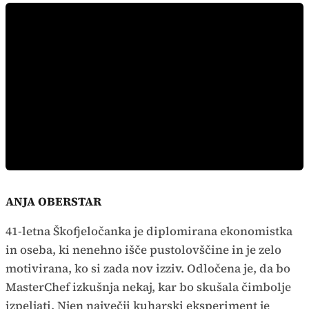
ANJA OBERSTAR
41-letna Škofjeločanka je diplomirana ekonomistka
in oseba, ki nenehno išče pustolovščine in je zelo
motivirana, ko si zada nov izziv. Odločena je, da bo
MasterChef izkušnja nekaj, kar bo skušala čimbolje
izpeljati. Njen največji kuharski eksperiment je