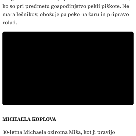
ko so pri predmetu gospodinjstvo pekli piškote. Ne
mara lešnikov, obožuje pa peko na žaru in pripravo
rolad.
MICHAELA KOPLOVA
30-letna Michaela oziroma Miša, kot ji pravijo