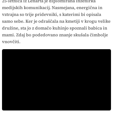
25-letnica iz Lenarta je diplomirana inženirka
medijskih komunikacij. Nasmejana, energična in
vztrajna so trije pridevniki, s katerimi bi opisala
samo sebe. Ker je odraščala na kmetiji v krogu velike
družine, sta jo z domačo kuhinjo spoznali babica in
mami. Zdaj bo podedovano znanje skušala čimbolje
vnovčiti.