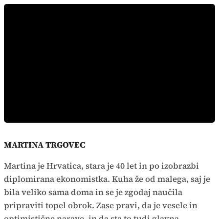
MARTINA TRGOVEC
Martina je Hrvatica, stara je 40 let in po izobrazbi
diplomirana ekonomistka. Kuha že od malega, saj je
bila veliko sama doma in se je zgodaj naučila
pripraviti topel obrok. Zase pravi, da je vesele in
optimistične narave, in da sta to tudi glavna