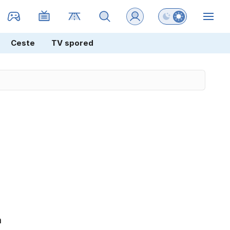
Preklopi barvni na
ZIN
Ceste
TV spored
a