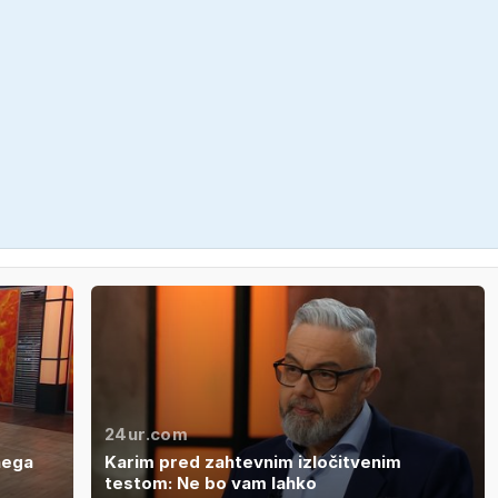
24ur.com
nega
Karim pred zahtevnim izločitvenim
testom: Ne bo vam lahko