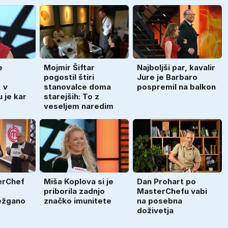
e
Mojmir Šiftar
Najboljši par, kavalir
pogostil štiri
Jure je Barbaro
 v
stanovalce doma
pospremil na balkon
 je kar
starejših: To z
veseljem naredim
erChef
Miša Koplova si je
Dan Prohart po
priborila zadnjo
MasterChefu vabi
ežgano
značko imunitete
na posebna
doživetja