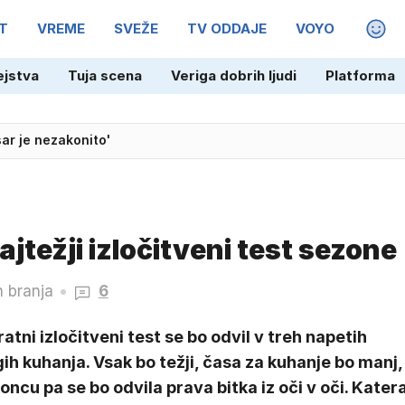
T
VREME
SVEŽE
TV ODDAJE
VOYO
MAGA
adžarske v polfinale EP
ejstva
Tuja scena
Veriga dobrih ljudi
Platforma
ar je nezakonito'
ajtežji izločitveni test sezone
n branja
6
atni izločitveni test se bo odvil v treh napetih
ih kuhanja. Vsak bo težji, časa za kuhanje bo manj,
oncu pa se bo odvila prava bitka iz oči v oči. Kater