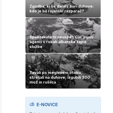
Zgodba, ki še danes buri duhove:
kdo je bil rojanski razparač?
Spektakularni neuspeh Cie: pijani
agenti v rokah albanske tajne
službe
Tavali po meglenem otoku,
streljali na duhove, izgubili 300
mož in rušilca
E-NOVICE