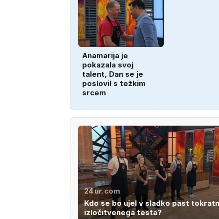
Anamarija je
pokazala svoj
talent, Dan se je
poslovil s težkim
srcem
24ur.com
Kdo se bo ujel v sladko past tokrat
izločitvenega testa?