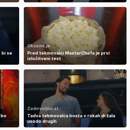
Okusno.je
 bi se
Pred tekmovalci MasterChefa je prvi
izločitveni test
Zadovoljna.si
 bo
Tadva tekmovalca bosta v rokah držala
usodo drugih