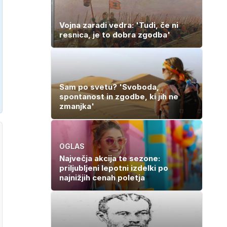
Vojna zaradi vedra: 'Tudi, če ni
resnica, je to dobra zgodba'
Sam po svetu? 'Svoboda,
spontanost in zgodbe, ki jih ne
zmanjka'
OGLAS
Največja akcija te sezone:
priljubljeni lepotni izdelki po
najnižjih cenah poletja