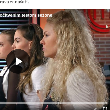
rava zanašati.
zločitvenim testom sezone
Predvajaj