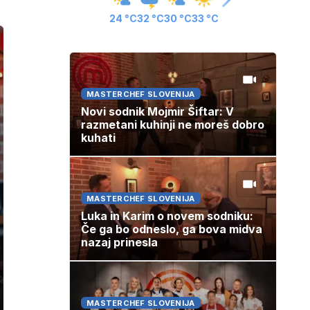
24 °C
32 °C
30 °C
33 °C
MASTERCHEF SLOVENIJA
Novi sodnik Mojmir Šiftar: V
razmetani kuhinji ne moreš dobro
kuhati
MASTERCHEF SLOVENIJA
Luka in Karim o novem sodniku:
Če ga bo odneslo, ga bova midva
nazaj prinesla
MASTERCHEF SLOVENIJA