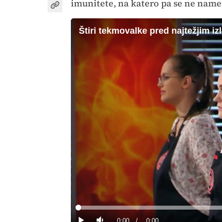
imunitete, na katero pa se ne name
Štiri tekmovalke pred najtežjim i
Loaded
:
0%
Current
0:00
/
Duration
0:00