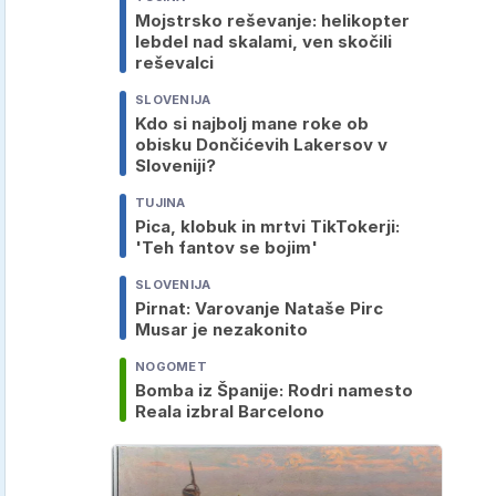
Mojstrsko reševanje: helikopter
lebdel nad skalami, ven skočili
reševalci
SLOVENIJA
Kdo si najbolj mane roke ob
obisku Dončićevih Lakersov v
Sloveniji?
TUJINA
Pica, klobuk in mrtvi TikTokerji:
'Teh fantov se bojim'
SLOVENIJA
Pirnat: Varovanje Nataše Pirc
Musar je nezakonito
NOGOMET
Bomba iz Španije: Rodri namesto
Reala izbral Barcelono