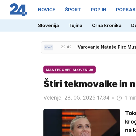
NOVICE
ŠPORT
POP IN
POPKAS
21.36
Neporaženi Slovenci prek M
Slovenija
Tujina
Črna kronika
D
22.42
'Varovanje Nataše Pirc Mus
MASTERCHEF SLOVENIJA
Štiri tekmovalke in n
Velenje, 28. 05. 2025 17.34
1 mi
Tokr
krog
na k