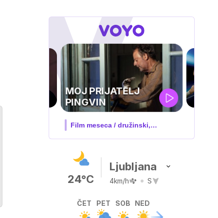
UEFA
SUPERPOKAL
V živo na VOYO: sreda ob 20.30
Ljubljana
24°C
4km/h
S
ČET
PET
SOB
NED