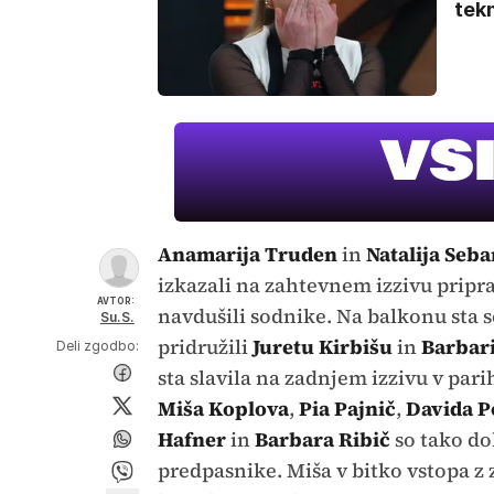
tek
Anamarija Truden
in
Natalija Seb
izkazali na zahtevnem izzivu pripra
AVTOR:
navdušili sodnike. Na balkonu sta 
Su.S.
pridružili
Juretu Kirbišu
in
Barbari
Deli zgodbo:
sta slavila na zadnjem izzivu v pari
Miša Koplova
,
Pia Pajnič
,
Davida P
Hafner
in
Barbara Ribič
so tako do
predpasnike. Miša v bitko vstopa z