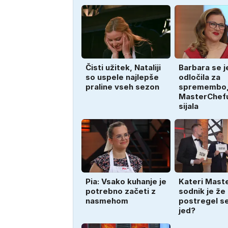
Čisti užitek, Nataliji
Barbara se j
so uspele najlepše
odločila za
praline vseh sezon
spremembo,
MasterChefu
sijala
Pia: Vsako kuhanje je
Kateri Mast
potrebno začeti z
sodnik je že
nasmehom
postregel s
jed?