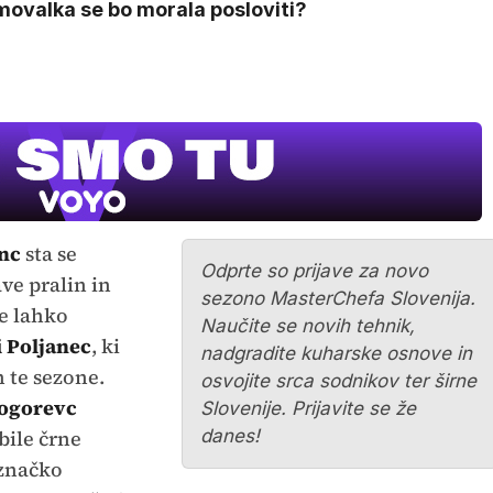
movalka se bo morala posloviti?
anc
sta se
Odprte so prijave za novo
ve pralin in
sezono MasterChefa Slovenija.
se lahko
Naučite se novih tehnik,
 Poljanec
, ki
nadgradite kuharske osnove in
h te sezone.
osvojite srca sodnikov ter širne
ogorevc
Slovenije. Prijavite se že
bile črne
danes!
 značko