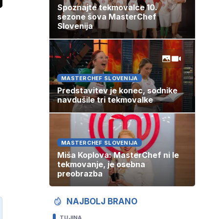
ozaslonski
Spoznajte tekmovalce 10.
in
sezone šova MasterChef
Slovenija
MASTERCHEF SLOVENIJA
Predstavitev je konec, sodnike
navdušile tri tekmovalke
MASTERCHEF SLOVENIJA
Miša Koplova: MasterChef ni le
tekmovanje, je osebna
preobrazba
NAJBOLJ BRANO
TUJINA