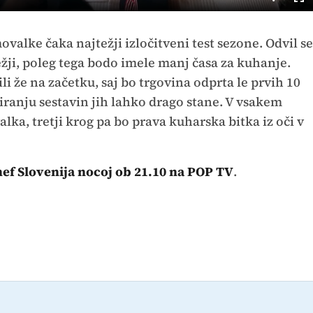
Cel
nač
ovalke čaka najtežji izločitveni test sezone. Odvil se
ežji, poleg tega bodo imele manj časa za kuhanje.
i že na začetku, saj bo trgovina odprta le prvih 10
iranju sestavin jih lahko drago stane. V vsakem
lka, tretji krog pa bo prava kuharska bitka iz oči v
ef Slovenija nocoj ob 21.10 na POP TV
.