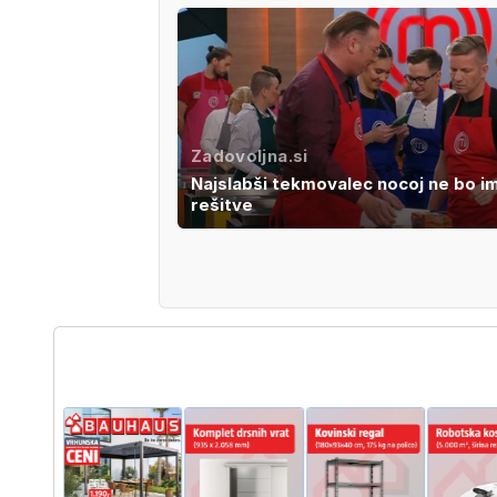
Zadovoljna.si
Najslabši tekmovalec nocoj ne bo i
rešitve