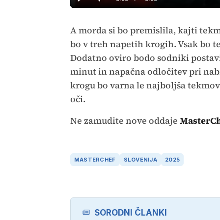
Predvajaj
Tiho
Time
A morda si bo premislila, kajti tekm
bo v treh napetih krogih. Vsak bo t
Dodatno oviro bodo sodniki postavil
minut in napačna odločitev pri nab
krogu bo varna le najboljša tekmova
oči.
Ne zamudite nove oddaje
MasterCh
MASTERCHEF
SLOVENIJA
2025
SORODNI ČLANKI