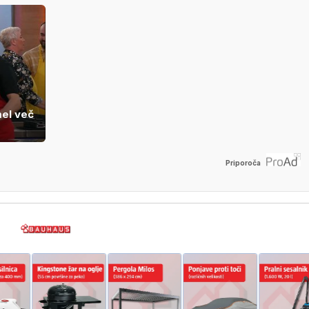
mel več
Priporoča