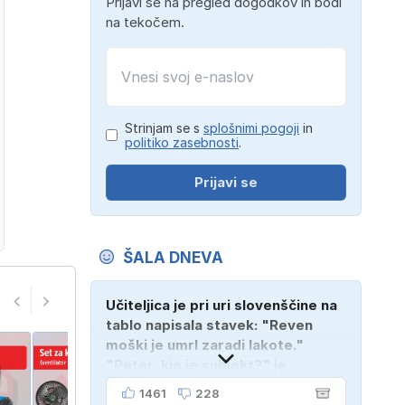
Prijavi se na pregled dogodkov in bodi
na tekočem.
Strinjam se s
splošnimi pogoji
in
politiko zasebnosti
.
Prijavi se
ŠALA DNEVA
Učiteljica je pri uri slovenščine na
tablo napisala stavek: "Reven
moški je umrl zaradi lakote."
"Peter, kje je subjekt?" je
vprašala. "Verjetno na
1461
228
pokopališču!"