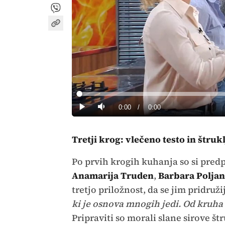
Loaded
:
0%
Current
0:00
/
Duration
0:00
Predvajaj
Tiho
Time
Tretji krog: vlečeno testo in štrukl
Po prvih krogih kuhanja so si predp
Anamarija Truden
,
Barbara Polja
tretjo priložnost, da se jim pridruži
ki je osnova mnogih jedi. Od kruha d
Pripraviti so morali slane sirove štr