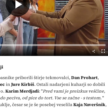
Predvajaj
Cel
nač
ji
asnike priborili štirje tekmovalci,
Dan Prohart
,
nec
in
Jure Kirbiš
. Ostali nadarjeni kuharji so dobili
jo.
Karim Merdjadi
: "
Pred vami je preizkus veščine,
o peciva, od pice do tort. Vse se začne - s testom.
"
uklje, česar se je še posebej veselila
Kaja Naveršnik
,