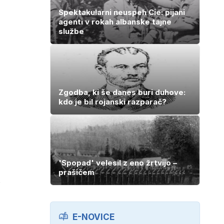
Spektakularni neuspeh Cie: pijani
agenti v rokah albanske tajne
službe
Zgodba, ki še danes buri duhove:
kdo je bil rojanski razparač?
'Spopad' velesil z eno žrtvijo –
prašičem
,
E-NOVICE
l