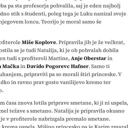
Oba pa sta profesorja pohvalila, saj je eden najbolj
dno stik s študenti, poleg tega je Luku nanizal svoje
v njegovem loncu. Teorijo je moral samo še
ofiterole
Miše Koplove
. Pripravila jih je že večkrat,
stila se je tudi Natalija, ki je ob pohvalah dobila
en tudi s profiteroli Martine,
Anje Oberstar
in
a Mačka
in
Davido Pogorevc Hafner
. Samo ti
uhanjem, pripraviti pa so morali štiri princeske. V
adko in ravno prav gosto vanilijevo kremo ter
o.
m časa znova lotila priprave smetane, ki ji ni uspela
 imel težave s smetano. Natalija je pripravila okusno
 je v profiterole nabrizgala premalo smetane.
je krema uspela. Mišino princesko pa je Karim zmaza