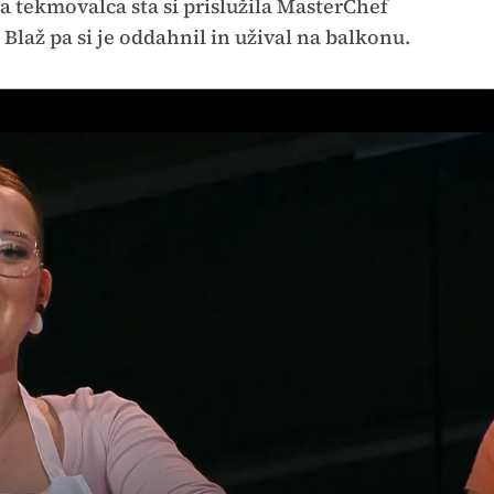
a tekmovalca sta si prislužila MasterChef
 Blaž pa si je oddahnil in užival na balkonu.