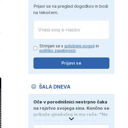
Prijavi se na pregled dogodkov in bodi
na tekočem.
z
Strinjam se s
splošnimi pogoji
in
l
politiko zasebnosti
.
Prijavi se
ŠALA DNEVA
Oče v porodnišnici nestrpno čaka
na rojstvo svojega sina. Končno se
prikaže ginekolog in mu reče: "Ne
ustrašite se, vaš sin tehta le
dober kilogram!" "Nič čudnega,