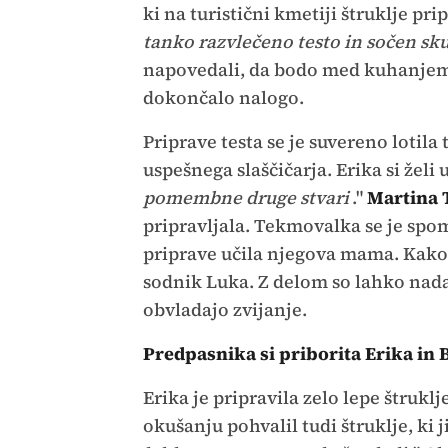
ki na turistični kmetiji štruklje pr
tanko razvlečeno testo in sočen sku
napovedali, da bodo med kuhanjem p
dokončalo nalogo.
Priprave testa se je suvereno lotila 
uspešnega slaščičarja. Erika si želi 
pomembne druge stvari
."
Martina 
pripravljala. Tekmovalka se je spomn
priprave učila njegova mama. Kako
sodnik Luka. Z delom so lahko nadal
obvladajo zvijanje.
Predpasnika si priborita Erika in 
Erika je pripravila zelo lepe štruklj
okušanju pohvalil tudi štruklje, ki ji