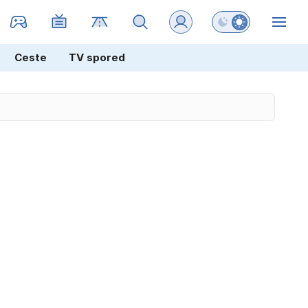
Preklopi barvni na
ZIN
Ceste
TV spored