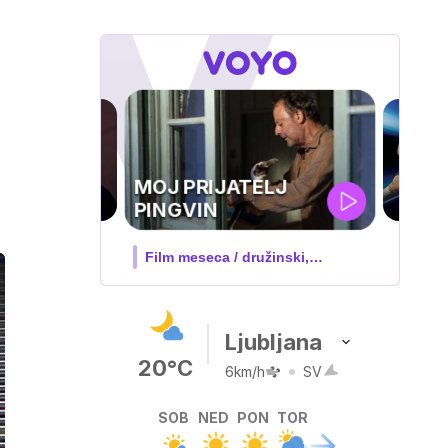
UEFA
SUPERPOKAL
V živo na VOYO: sreda ob 20.30
Ljubljana
20°C
6km/h
SV
SOB
NED
PON
TOR