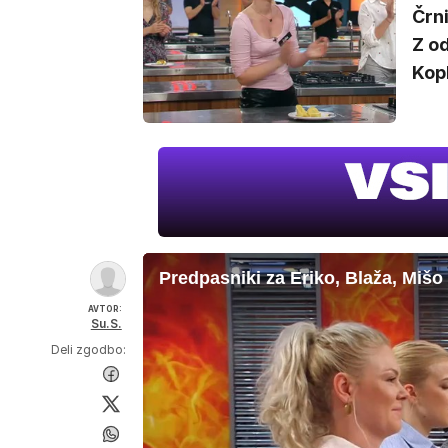
Črni
Z od
Kopl
Predpasniki za Eriko, Blaža, Mišo 
AVTOR:
Su.S.
Deli zgodbo: