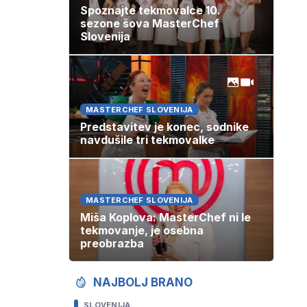
Spoznajte tekmovalce 10.
sezone šova MasterChef
Slovenija
MASTERCHEF SLOVENIJA
Predstavitev je konec, sodnike
navdušile tri tekmovalke
MASTERCHEF SLOVENIJA
Miša Koplova: MasterChef ni le
tekmovanje, je osebna
preobrazba
NAJBOLJ BRANO
SLOVENIJA