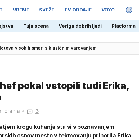
T
VREME
SVEŽE
TV ODDAJE
VOYO
MAGA
ejstva
Tuja scena
Veriga dobrih ljudi
Platforma
 loteva visokih smeri s klasičnim varovanjem
skega ustvarjalca Wernerja Herzoga
f pokal vstopili tudi Erika,
a
n branja
3
retjem krogu kuhanja sta si s poznavanjem
arskih osnov mesto v tekmovanju priborila Erika