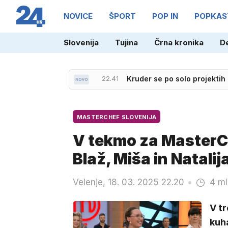
NOVICE
ŠPORT
POP IN
POPKAS
Slovenija
Tujina
Črna kronika
D
22.41
Kruder se po solo projektih
21.33
Donostia za nemškega film
MASTERCHEF SLOVENIJA
V tekmo za MasterChe
Blaž, Miša in Natalij
Velenje, 18. 03. 2025 22.20
4 mi
V t
kuh