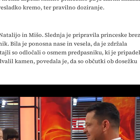
presladko kremo, ter pravilno doziranje.
atalijo in Mišo. Slednja je pripravila princeske bre
nik. Bila je ponosna nase in vesela, da je zdržala
ajli so odločali o osmem predpasniku, ki je pripade
odvalil kamen, povedala je, da so občutki ob dosežku