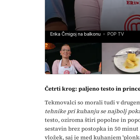
Erika Črnigoj na balkonu
Erikini popolni štruklji
Blaž Plohl na balkonu
Štruklji, s katerimi si je Blaž prikuhal predp
POP TV
POP TV
POP TV
Četrti krog: paljeno testo in princ
Tekmovalci so morali tudi v drugem 
tehnike pri kuhanju se najbolj poka
testo, oziroma štiri popolne in po
sestavin brez postopka in 50 minut
vložek, saj je med kuhanjem 'plonka