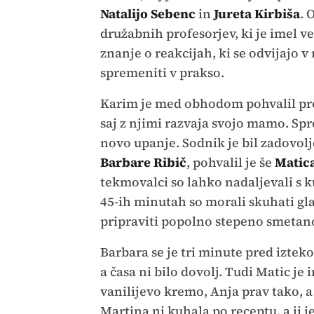
Natalijo Sebenc
in
Jureta Kirbiša
. 
družabnih profesorjev, ki je imel ve
znanje o reakcijah, ki se odvijajo 
spremeniti v prakso.
Karim je med obhodom pohvalil pr
saj z njimi razvaja svojo mamo. Spro
novo upanje. Sodnik je bil zadovolj
Barbare Ribič
, pohvalil je še
Matic
tekmovalci so lahko nadaljevali s k
45-ih minutah so morali skuhati gl
pripraviti popolno stepeno smetan
Barbara se je tri minute pred izteko
a časa ni bilo dovolj. Tudi Matic je
vanilijevo kremo, Anja prav tako, a
Martina ni kuhala po receptu, a ji 