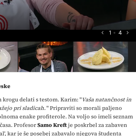
1
4
asnik.
POP TV
eske
krogu delati s testom. Karim: "
Vaša natančnost in
žejo pri sladicah.
" Pripraviti so morali paljeno
polnoma enake profiterole. Na voljo so imeli seznam
 časa. Profesor
Samo Kreft
je poskrbel za zabaven
l', kar je še posebej zabavalo njegova študenta