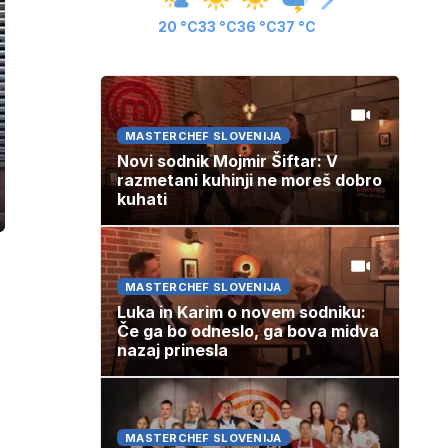
20 °C
33 °C
36 °C
37 °C
MASTERCHEF SLOVENIJA
Novi sodnik Mojmir Šiftar: V
razmetani kuhinji ne moreš dobro
kuhati
ozaslonski
in
MASTERCHEF SLOVENIJA
Luka in Karim o novem sodniku:
Če ga bo odneslo, ga bova midva
nazaj prinesla
MASTERCHEF SLOVENIJA