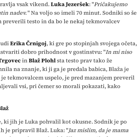
ipravlja vsak vikend.
Luka Jezeršek
: "
Pričakujemo
tin nadev.
" Na voljo so imeli 70 minut. Sodniki so še
reverili testo in da bo le nekaj tekmovalcev
tudi
Erika Črnigoj
, ki gre po stopinjah svojega očeta,
ustvariti dobro prihodnost v gostinstvu: "
In mi niso
Trgovec
in
Blaž Plohl
sta testo prav tako že
ila na znanje, ki ji ga je predala babica, Blaža je
 je tekmovalcem uspelo, je pred mazanjem preveril
jevali vsi, pri čemer so morali pokazati, kako
Blaž
e, ki jih je Luka pohvalil kot okusne. Sodnik je po
h je pripravil Blaž. Luka: "
Jaz mislim, da je mama