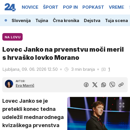
NOVICE
ŠPORT
POP IN
POPKAST
VREME
Slovenija
Tujina
Črna kronika
Dejstva
Tuja scena
NA LOVU
Lovec Janko na prvenstvu moči meril
s hrvaško lovko Morano
Ljubljana, 09. 06. 2026 12.50
3 min branja
1
AVTOR:
Eva Mavrič
Lovec Janko se je
pretekli konec tedna
udeležil mednarodnega
kvizaškega prvenstva