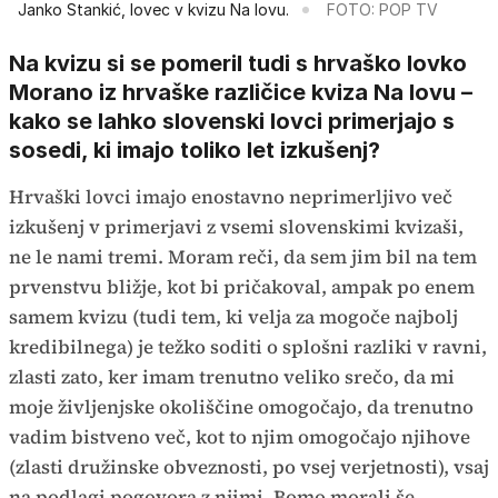
Janko Stankić, lovec v kvizu Na lovu.
FOTO: POP TV
Na kvizu si se pomeril tudi s hrvaško lovko
Morano iz hrvaške različice kviza Na lovu –
kako se lahko slovenski lovci primerjajo s
sosedi, ki imajo toliko let izkušenj?
Hrvaški lovci imajo enostavno neprimerljivo več
izkušenj v primerjavi z vsemi slovenskimi kvizaši,
ne le nami tremi. Moram reči, da sem jim bil na tem
prvenstvu bližje, kot bi pričakoval, ampak po enem
samem kvizu (tudi tem, ki velja za mogoče najbolj
kredibilnega) je težko soditi o splošni razliki v ravni,
zlasti zato, ker imam trenutno veliko srečo, da mi
moje življenjske okoliščine omogočajo, da trenutno
vadim bistveno več, kot to njim omogočajo njihove
(zlasti družinske obveznosti, po vsej verjetnosti), vsaj
na podlagi pogovora z njimi. Bomo morali še