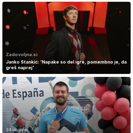
Zadovoljna.si
Janko Stankić: 'Napake so del igre, pomembno je, da
greš naprej'
24ur.com