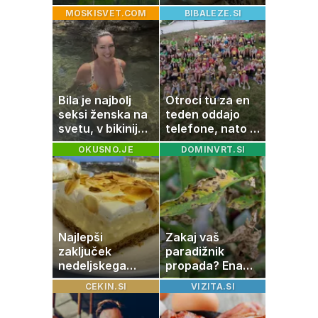
čudež, ki je kot
dopustuje z
MOSKISVET.COM
BIBALEZE.SI
ustvarjen za
drugo
družinski izlet
Bila je najbolj
Otroci tu za en
seksi ženska na
teden oddajo
svetu, v bikiniju
telefone, nato pa
znova navdušila
se zgodi nekaj
OKUSNO.JE
DOMINVRT.SI
nepričakovanega
Najlepši
Zakaj vaš
zaključek
paradižnik
nedeljskega
propada? Ena
kosila: 8 sladic
napaka lahko
CEKIN.SI
VIZITA.SI
brez peke, ki se
uniči rastline –
jih vsi veselijo
tako jih rešite