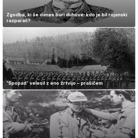
Zgodba, ki še danes buri duhove: kdo je bil rojanski
razparač?
'Spopad' velesil z eno žrtvijo – prašičem