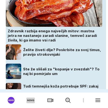
Zdravnik razbija enega največjih mitov: mastna
jetra ne nastanejo zaradi slanine, temveč zaradi
živila, ki ga imamo vsi radi
Želite živeti dlje? Poskrbite za svoj timus,
pravijo strokovnjaki
Ste že slišali za "kopanje v zvezdah"? To
naj bi pomirjalo um
Tudi temnejša koža potrebuje SPF: zakaj
zaščita pred soncem ni pomembna le za
svetlopolte