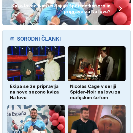
Kako lovec Ivan usklajuje športno kariero in
priprave za Na lovu?
SORODNI ČLANKI
Ekipa se že pripravlja
Nicolas Cage v seriji
na novo sezono kviza
Spider-Noir na lovu za
Na lovu
mafijskim šefom