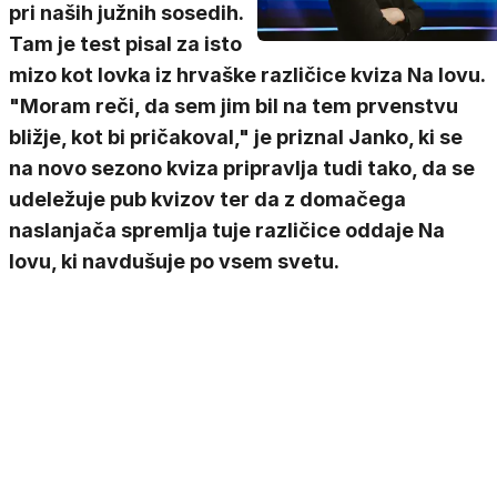
pri naših južnih sosedih.
Tam je test pisal za isto
mizo kot lovka iz hrvaške različice kviza Na lovu.
"Moram reči, da sem jim bil na tem prvenstvu
bližje, kot bi pričakoval," je priznal Janko, ki se
na novo sezono kviza pripravlja tudi tako, da se
udeležuje pub kvizov ter da z domačega
naslanjača spremlja tuje različice oddaje Na
lovu, ki navdušuje po vsem svetu.