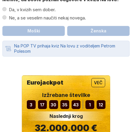
Da, v kvizih sem dober.
Ne, a se veselim naučiti nekaj novega.
Moški
Ženska
Na POP TV prihaja kviz Na lovu z voditeljem Petrom
Polesom
Eurojackpot
VEČ
Izžrebane številke
3
17
30
35
43
1
12
Naslednji krog
32.000.000 €