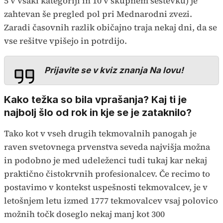
5 v vsaki kategoriji in 10 v skupnem seštevku) je
zahtevan še pregled pol pri Mednarodni zvezi.
Zaradi časovnih razlik običajno traja nekaj dni, da se
vse rešitve vpišejo in potrdijo.
Prijavite se v kviz znanja Na lovu!
Kako težka so bila vprašanja? Kaj ti je
najbolj šlo od rok in kje se je zataknilo?
Tako kot v vseh drugih tekmovalnih panogah je
raven svetovnega prvenstva seveda najvišja možna
in podobno je med udeleženci tudi tukaj kar nekaj
praktično čistokrvnih profesionalcev. Če recimo to
postavimo v kontekst uspešnosti tekmovalcev, je v
letošnjem letu izmed 1777 tekmovalcev vsaj polovico
možnih točk doseglo nekaj manj kot 300