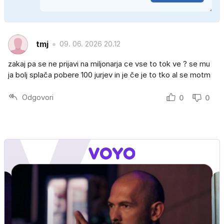
tmj
09. 06. 2026 20.12
zakaj pa se ne prijavi na miljonarja ce vse to tok ve ? se mu
ja bolj splača pobere 100 jurjev in je če je to tko al se motm
Odgovori
0
0