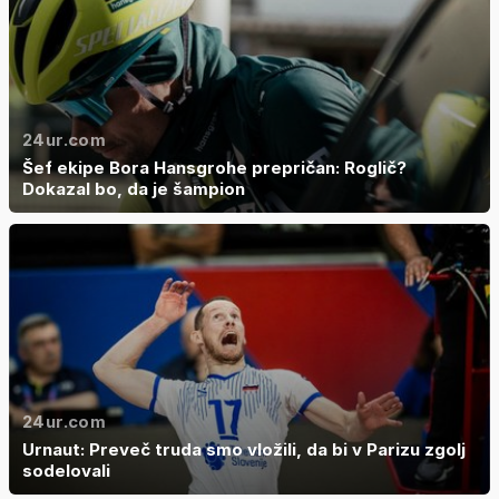
24ur.com
Šef ekipe Bora Hansgrohe prepričan: Roglič?
Dokazal bo, da je šampion
24ur.com
Urnaut: Preveč truda smo vložili, da bi v Parizu zgolj
sodelovali