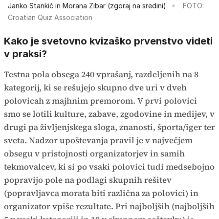
Janko Stankić in Morana Zibar (zgoraj na sredini)
FOTO:
Croatian Quiz Association
Kako je svetovno kvizaško prvenstvo videti
v praksi?
Testna pola obsega 240 vprašanj, razdeljenih na 8
kategorij, ki se rešujejo skupno dve uri v dveh
polovicah z majhnim premorom. V prvi polovici
smo se lotili kulture, zabave, zgodovine in medijev, v
drugi pa življenjskega sloga, znanosti, športa/iger ter
sveta. Nadzor upoštevanja pravil je v največjem
obsegu v pristojnosti organizatorjev in samih
tekmovalcev, ki si po vsaki polovici tudi medsebojno
popravijo pole na podlagi skupnih rešitev
(popravljavca morata biti različna za polovici) in
organizator vpiše rezultate. Pri najboljših (najboljših