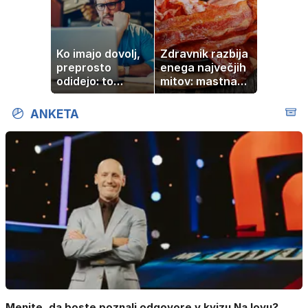
Ko imajo dovolj,
Zdravnik razbija
preprosto
enega največjih
odidejo: to
mitov: mastna
znamenje
jetra ne
najpogosteje da
nastanejo zaradi
ANKETA
odpoved
slanine, temveč
zaradi živila, ki
ga imamo vsi
radi
Menite, da boste poznali odgovore v kvizu Na lovu?