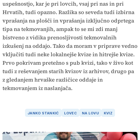
uspešnostjo, kar je pri lovcih, vsaj pri nas in pri
Hrvatih, tudi opazno. Razlika so seveda tudi izbirna
vprašanja na plošči in vprašanja izključno odprtega
tipa na tekmovanjih, ampak to se mi zdi manj
bistveno z vidika prenosljivosti tekmovalnih
izkušenj na oddajo. Tako da moram v priprave vedno
vključiti tudi neke lokalnejše kvize in hitrejše kvize.
Prvo pokrivam pretežno s pub kvizi, tako v živo kot
tudi z reševanjem starih kvizov iz arhivov, drugo pa
z gledanjem hrvaške različice oddaje in
tekmovanjem iz naslanjača.
JANKO STANKIĆ
LOVEC
NA LOVU
KVIZ