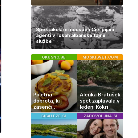
Spektakularni neuspeh Cie: pijani
agenti v rokah albanske tajne
službe
OKUSNO.JE
MOSKISVET.COM
Poletna
Alenka Bratušek
dobrota, ki
spet zaplavala v
zasenči
ledeni Kokri
navadne
BIBALEZE.SI
ZADOVOLJNA.SI
palačinke