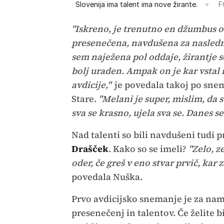
Slovenija ima talent ima nove žirante.
F
"Iskreno, je trenutno en džumbus o
presenečena, navdušena za naslednjo
sem naježena pol oddaje, žirantje s
bolj uraden. Ampak on je kar vstal i
avdicije,"
je povedala takoj po snema
Stare.
"Melani je super, mislim, da s
sva se krasno, ujela sva se. Danes s
Nad talenti so bili navdušeni tudi pr
Drašček
. Kako so se imeli?
"Zelo, z
oder, če greš v eno stvar prvič, kar 
povedala Nuška.
Prvo avdicijsko snemanje je za nam
presenečenj in talentov. Če želite bi