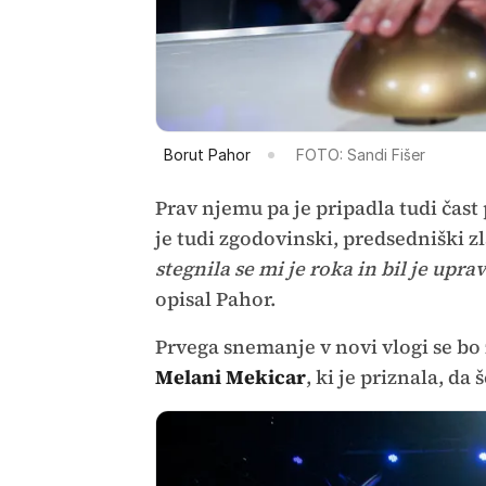
Borut Pahor
FOTO: Sandi Fišer
Prav njemu pa je pripadla tudi čast
je tudi zgodovinski, predsedniški z
stegnila se mi je roka in bil je uprav
opisal Pahor.
Prvega snemanje v novi vlogi se bo
Melani Mekicar
, ki je priznala, da 