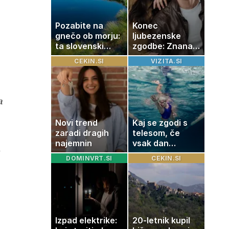
Pozabite na
Konec
gnečo ob morju:
ljubezenske
ta slovenski
zgodbe: Znana
kotiček je pravi
Slovenka
CEKIN.SI
VIZITA.SI
raj za družine
potrdila razhod
z dolgoletnim
partnerjem
a
Novi trend
Kaj se zgodi s
zaradi dragih
telesom, če
najemnin
vsak dan
plavate 20
DOMINVRT.SI
CEKIN.SI
minut? Učinki, ki
jih morda ne
pričakujete
Izpad elektrike:
20-letnik kupil