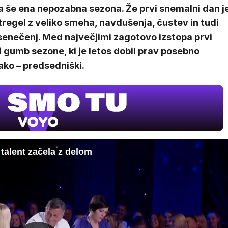
a še ena nepozabna sezona. Že prvi snemalni dan j
regel z veliko smeha, navdušenja, čustev in tudi
senečenj. Med največjimi zagotovo izstopa prvi
i gumb sezone, ki je letos dobil prav posebno
ako – predsedniški.
 talent začela z delom