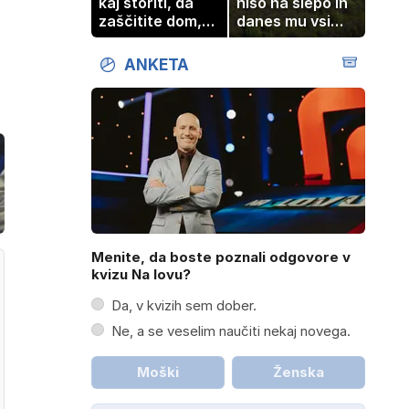
kaj storiti, da
hišo na slepo in
zaščitite dom,
danes mu vsi
hrano in
zavidajo
elektronske
ANKETA
naprave
Menite, da boste poznali odgovore v
kvizu Na lovu?
Da, v kvizih sem dober.
Ne, a se veselim naučiti nekaj novega.
Moški
Ženska