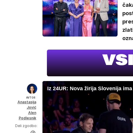
čak
post
pre
zlat
ozn
Iz 24UR: Nova žirija Slovenija ima
AVTOR:
Anastasija
Jović
Alen
Podlesnik
Deli zgodbo: