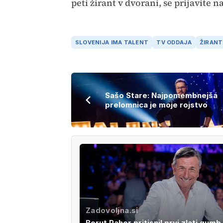
peti žirant v dvorani, se prijavite n
SLOVENIJA IMA TALENT
TV ODDAJA
ŽIRANT
Sašo Stare: Najpomembnejša
prelomnica je moje rojstvo
Zadovoljna.si
Borut Pahor pritisnil prvi zlati gumb