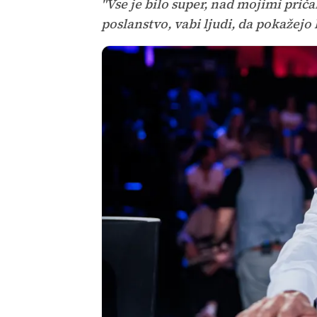
"Vse je bilo super, nad mojimi prič
poslanstvo, vabi ljudi, da pokažejo 