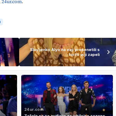
a
24ur.com
.
I
Slavljenko Alyo na vaji presenetili s
torto in ji zapeli
24ur.com
Začele so se avdicije za jubilejno sezono