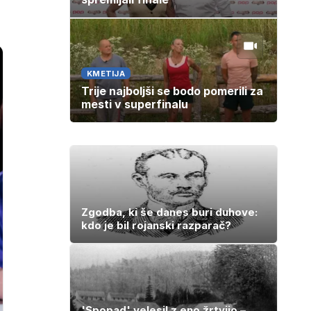
KMETIJA
Trije najboljši se bodo pomerili za
mesti v superfinalu
Zgodba, ki še danes buri duhove:
kdo je bil rojanski razparač?
'Spopad' velesil z eno žrtvijo –