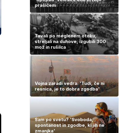
prašičem
Tavali po meglenem otoku,
streljali na duhove, izgubili 300
mož in rušilca
Vojna zaradi vedra: 'Tudi, če ni
resnica, je to dobra zgodba'
Sam po svetu? 'Svoboda,
spontanost in zgodbe, ki jih ne
zmanjka'