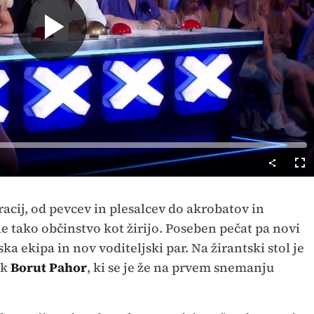
Predvajaj
Cel
nač
racij, od pevcev in plesalcev do akrobatov in
e tako občinstvo kot žirijo. Poseben pečat pa novi
ka ekipa in nov voditeljski par. Na žirantski stol je
ik
Borut Pahor
, ki se je že na prvem snemanju