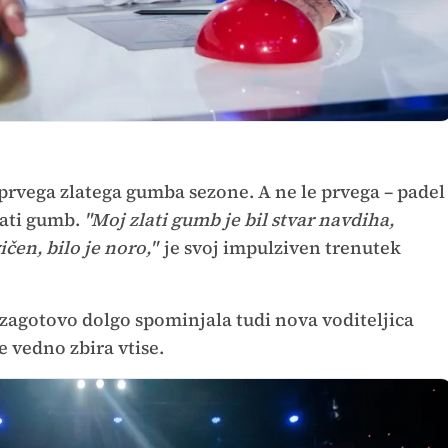
 prvega zlatega gumba sezone. A ne le prvega – padel
lati gumb.
"Moj zlati gumb je bil stvar navdiha,
ičen, bilo je noro,"
je svoj impulziven trenutek
 zagotovo dolgo spominjala tudi nova voditeljica
še vedno zbira vtise.