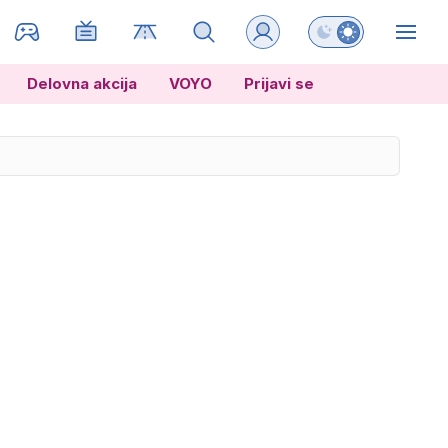
Preklopi barvni na
Delovna akcija
VOYO
Prijavi se