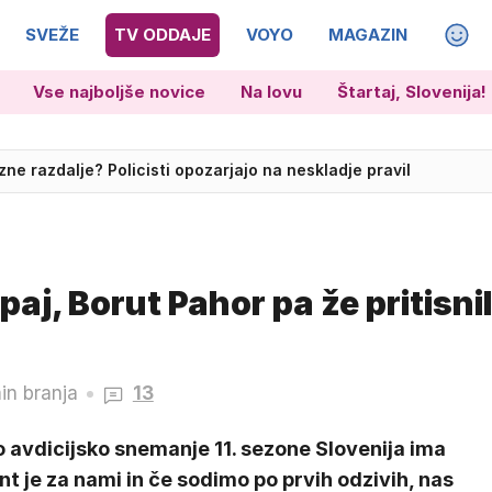
SVEŽE
TV ODDAJE
VOYO
MAGAZIN
Vse najboljše novice
Na lovu
Štartaj, Slovenija!
ne razdalje? Policisti opozarjajo na neskladje pravil
verni Karolini
paj, Borut Pahor pa že pritisnil
in branja
13
 avdicijsko snemanje 11. sezone Slovenija ima
nt je za nami in če sodimo po prvih odzivih, nas