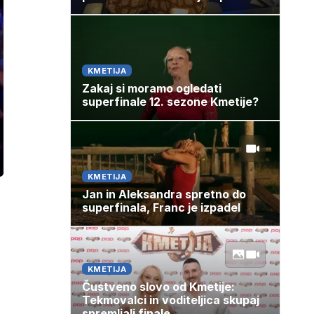
KMETIJA
Zakaj si moramo ogledati
superfinale 12. sezone Kmetije?
ozaslonski
in
KMETIJA
Jan in Aleksandra spretno do
superfinala, Franc je izpadel
KMETIJA
Čustveno slovo od Kmetije:
Tekmovalci in voditeljica skupaj
spremljali finale