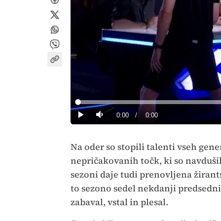
Loaded
:
0%
Current
0:00
/
Duration
0:00
Predvajaj
Tiho
Time
Na oder so stopili talenti vseh gene
nepričakovanih točk, ki so navdušil
sezoni daje tudi prenovljena žirants
to sezono sedel nekdanji predsedn
zabaval, vstal in plesal.