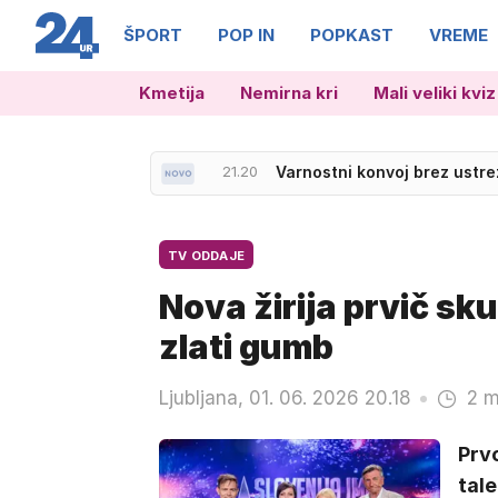
NOVICE
ŠPORT
POP IN
POPKAST
VREME
Kmetija
Nemirna kri
Mali veliki kviz
21.20
Varnostni konvoj brez ustrez
21.33
Več mrtvih v streljanju v Se
TV ODDAJE
Nova žirija prvič sku
zlati gumb
Ljubljana, 01. 06. 2026 20.18
2 m
Prvo
tale