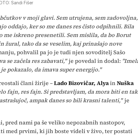
OTO: Sandi Fišer
bčutkov v moji glavi. Sem utrujena, sem zadovoljna,
 oddajo, ker so me danes res čisto odpihnili. Bila
o me iskreno presenetili. Sem mislila, da bo Borut
n žural, tako da se veselim, kaj prinašajo nove
nju, pohvalil pa jo je tudi njen sovoditelj Sašo
va se začela res zabavati,"
je povedal in dodal:
"Imel
e je pokazalo, da imava super energijo."
eostali člani žirije –
Lado Bizovičar, Alya
in
Nuška
elo fajn, res fajn. Si predstavljam, da mora biti en tak
zastrašujoč, ampak danes so bili krasni talenti,"
je
i, pred nami pa še veliko nepozabnih nastopov,
ti med prvimi, ki jih boste videli v živo, ter postati