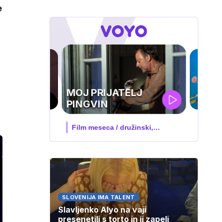
e
IQ 160
Nova hrvaška serija
SLOVENIJA IMA TALENT
Slavljenko Alyo na vaji
presenetili s torto in ji zapeli