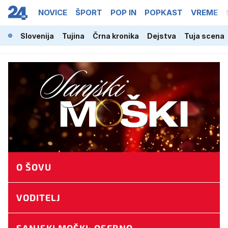
NOVICE
ŠPORT
POP IN
POPKAST
VREME
Slovenija
Tujina
Črna kronika
Dejstva
Tuja scena
O ŠOVU
VODITELJ