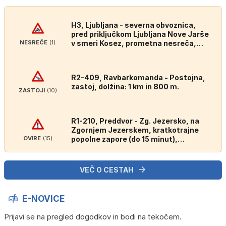
H3, Ljubljana - severna obvoznica,
pred priključkom Ljubljana Nove Jarše
NESREČE
(1)
v smeri Kosez, prometna nesreča,
zaprt vozni pas.
R2-409, Ravbarkomanda - Postojna,
zastoj, dolžina: 1 km in 800 m.
ZASTOJI
(10)
R1-210, Preddvor - Zg. Jezersko, na
Zgornjem Jezerskem, kratkotrajne
OVIRE
(15)
popolne zapore (do 15 minut),
snemanja predstavitvenega spota
"GLA", do 11. 8. 2026, od 9. do 20. ure.
VEČ O CESTAH
E-NOVICE
Prijavi se na pregled dogodkov in bodi na tekočem.