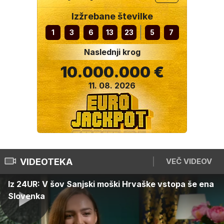
Izžrebane številke
1
3
6
13
23
5
7
Naslednji krog
10.000.000 €
11. 08. 2026
VIDEOTEKA
VEČ VIDEOV
Iz 24UR: V šov Sanjski moški Hrvaške vstopa še ena
Slovenka