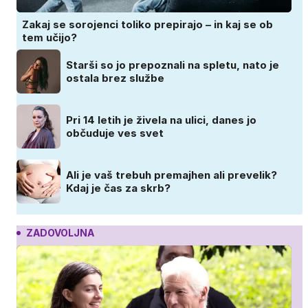
Zakaj se sorojenci toliko prepirajo – in kaj se ob
tem učijo?
Starši so jo prepoznali na spletu, nato je
ostala brez službe
Pri 14 letih je živela na ulici, danes jo
občuduje ves svet
Ali je vaš trebuh premajhen ali prevelik?
Kdaj je čas za skrb?
ZADOVOLJNA