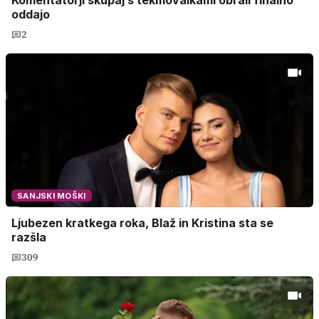
oddajo
2
SANJSKI MOŠKI
Ljubezen kratkega roka, Blaž in Kristina sta se
razšla
309