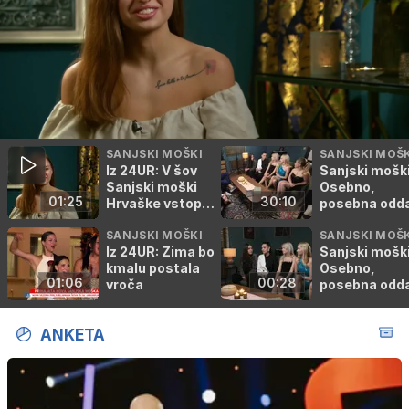
SANJSKI MOŠKI
SANJSKI MOŠK
Iz 24UR: V šov
Sanjski moški
Sanjski moški
Osebno,
01:25
30:10
Hrvaške vstopa
posebna odd
še ena Slovenka
SANJSKI MOŠKI
SANJSKI MOŠK
Iz 24UR: Zima bo
Sanjski moški
kmalu postala
Osebno,
01:06
00:28
vroča
posebna odd
(napovednik)
ANKETA