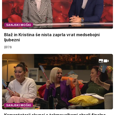
SANJSKI MOŠKI
Blaž in Kristina še nista zaprla vrat medsebojni
ljubezni
78
SANJSKI MOŠKI
Komentatorji skupaj s tekmovalkami obrali finalno