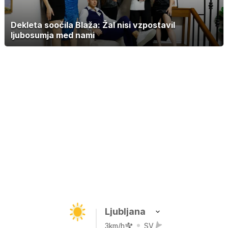
Dekleta soočila Blaža: Žal nisi vzpostavil
ljubosumja med nami
Ljubljana
3km/h
SV