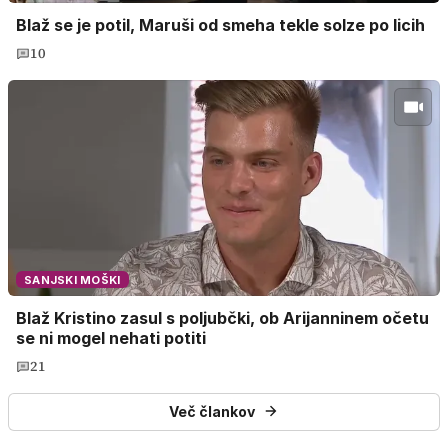
Blaž se je potil, Maruši od smeha tekle solze po licih
10
SANJSKI MOŠKI
Blaž Kristino zasul s poljubčki, ob Arijanninem očetu
se ni mogel nehati potiti
21
Več člankov