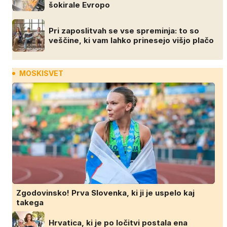
šokirale Evropo
Pri zaposlitvah se vse spreminja: to so
veščine, ki vam lahko prinesejo višjo plačo
MOSKISVET
Zgodovinsko! Prva Slovenka, ki ji je uspelo kaj
takega
Hrvatica, ki je po ločitvi postala ena