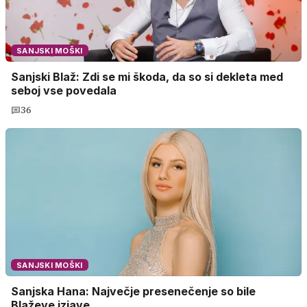
SANJSKI MOŠKI
Sanjski Blaž: Zdi se mi škoda, da so si dekleta med
seboj vse povedala
36
SANJSKI MOŠKI
Sanjska Hana: Največje presenečenje so bile
Blaževe izjave