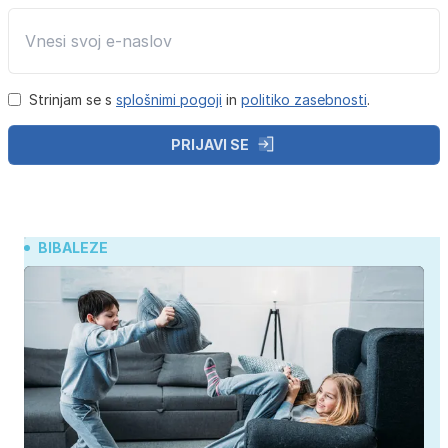
Strinjam se s
splošnimi pogoji
in
politiko zasebnosti
.
PRIJAVI SE
BIBALEZE