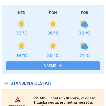
NED
PON
TOR
33 °C
36 °C
36 °C
19 °C
20 °C
21 °C
VREME
STANJE NA CESTAH
R2-409, Logatec - Vrhnika, v Logatcu,
Tržaška cesta, prometna nesreča,