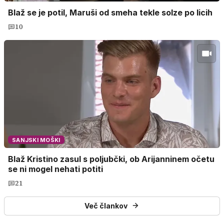
Blaž se je potil, Maruši od smeha tekle solze po licih
10
SANJSKI MOŠKI
Blaž Kristino zasul s poljubčki, ob Arijanninem očetu
se ni mogel nehati potiti
21
Več člankov