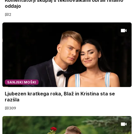
oddajo
2
SANJSKI MOŠKI
Ljubezen kratkega roka, Blaž in Kristina sta se
razšla
309