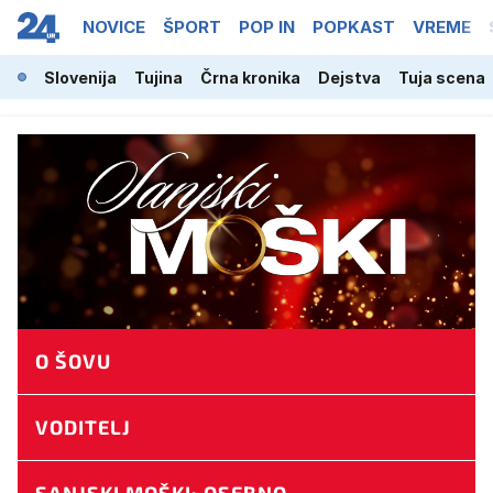
NOVICE
ŠPORT
POP IN
POPKAST
VREME
Slovenija
Tujina
Črna kronika
Dejstva
Tuja scena
O ŠOVU
VODITELJ