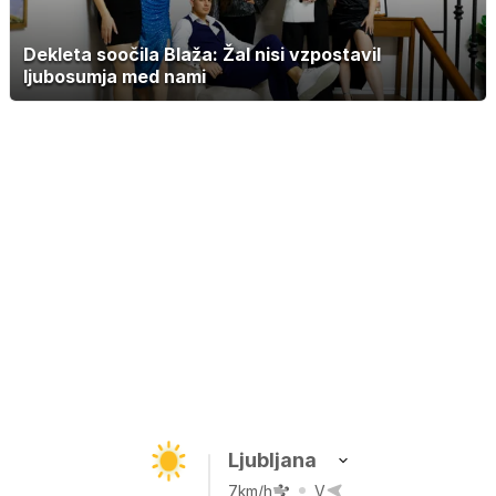
Dekleta soočila Blaža: Žal nisi vzpostavil
ljubosumja med nami
Ljubljana
7km/h
V