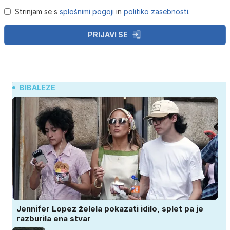
Strinjam se s
splošnimi pogoji
in
politiko zasebnosti
.
PRIJAVI SE
BIBALEZE
Jennifer Lopez želela pokazati idilo, splet pa je
razburila ena stvar