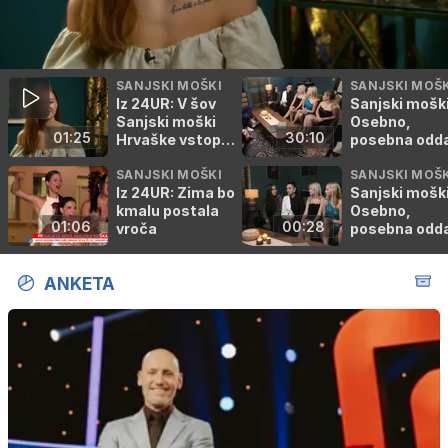
SANJSKI MOŠKI
SANJSKI MOŠK
Iz 24UR: V šov
Sanjski moški
Sanjski moški
Osebno,
01:25
30:10
Hrvaške vstopa
posebna odd
še ena Slovenka
SANJSKI MOŠKI
SANJSKI MOŠK
Iz 24UR: Zima bo
Sanjski moški
kmalu postala
Osebno,
01:06
00:28
vroča
posebna odd
(napovednik)
ANKETA