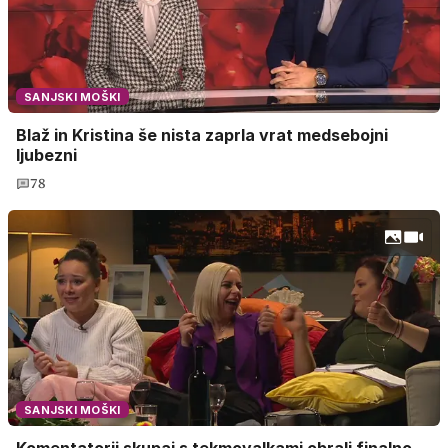
SANJSKI MOŠKI
Blaž in Kristina še nista zaprla vrat medsebojni
ljubezni
78
SANJSKI MOŠKI
Komentatorji skupaj s tekmovalkami obrali finalno