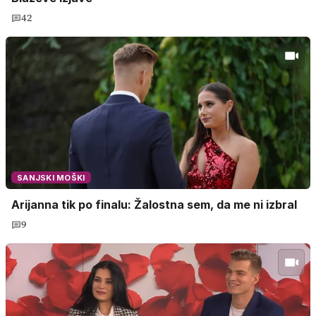
42
SANJSKI MOŠKI
Arijanna tik po finalu: Žalostna sem, da me ni izbral
9