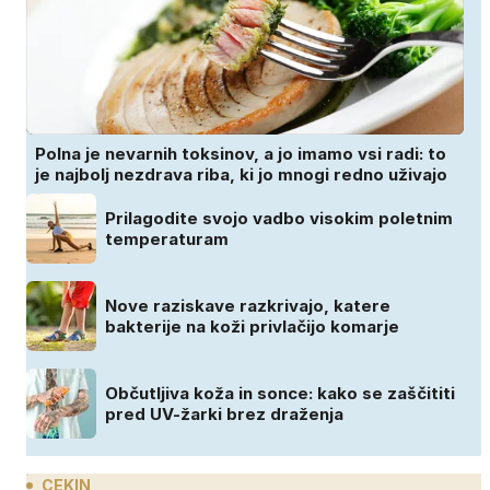
Polna je nevarnih toksinov, a jo imamo vsi radi: to
je najbolj nezdrava riba, ki jo mnogi redno uživajo
Prilagodite svojo vadbo visokim poletnim
temperaturam
Nove raziskave razkrivajo, katere
bakterije na koži privlačijo komarje
Občutljiva koža in sonce: kako se zaščititi
pred UV-žarki brez draženja
CEKIN