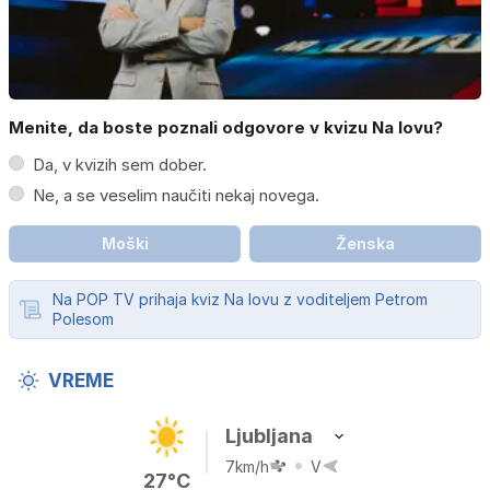
Menite, da boste poznali odgovore v kvizu Na lovu?
Da, v kvizih sem dober.
Ne, a se veselim naučiti nekaj novega.
Moški
Ženska
Na POP TV prihaja kviz Na lovu z voditeljem Petrom
Polesom
VREME
Ljubljana
7km/h
V
27°C