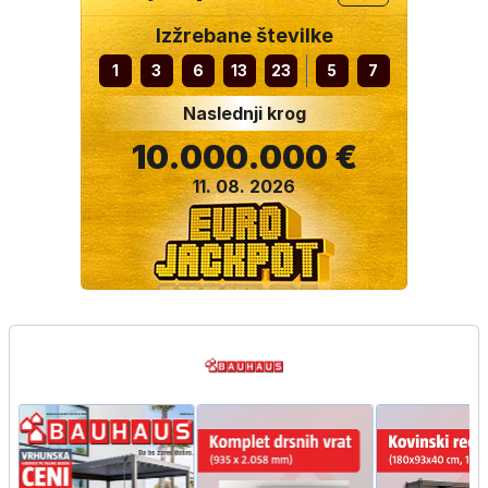
Izžrebane številke
1
3
6
13
23
5
7
Naslednji krog
10.000.000 €
11. 08. 2026