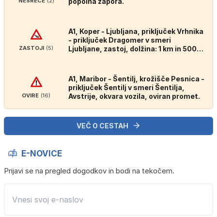
NESREČE
(2)
popolna zapora.
A1, Koper - Ljubljana, priključek Vrhnika
- priključek Dragomer v smeri
ZASTOJI
(5)
Ljubljane, zastoj, dolžina: 1 km in 500
m.
A1, Maribor - Šentilj, krožišče Pesnica -
priključek Šentilj v smeri Šentilja,
OVIRE
(16)
Avstrije, okvara vozila, oviran promet.
VEČ O CESTAH
E-NOVICE
Prijavi se na pregled dogodkov in bodi na tekočem.