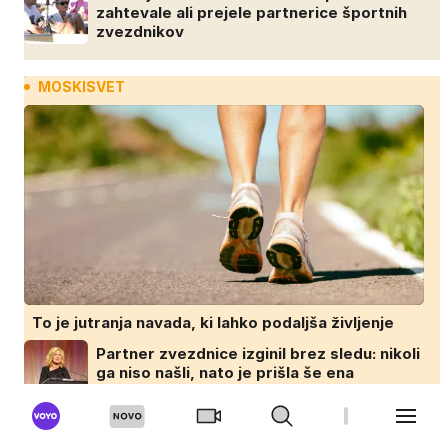
zahtevale ali prejele partnerice športnih
zvezdnikov
MOSKISVET
To je jutranja navada, ki lahko podaljša življenje
Partner zvezdnice izginil brez sledu: nikoli
ga niso našli, nato je prišla še ena
tragedija
Zakaj novi avtomobili nimajo več rezervne