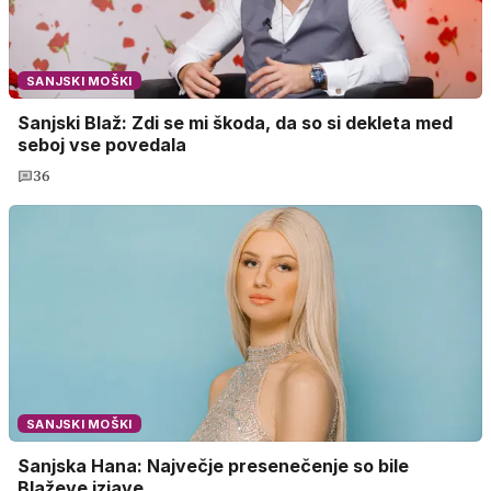
SANJSKI MOŠKI
Sanjski Blaž: Zdi se mi škoda, da so si dekleta med
seboj vse povedala
36
SANJSKI MOŠKI
Sanjska Hana: Največje presenečenje so bile
Blaževe izjave