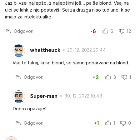
Jaz bi vzel najlepšo, z najlepšimi još... pa še blond. Vsaj na
ulci se lahk z njo postaviš. Sej za druzga niso tud une, k se
imajo za intelektualke.
Odgovori
-6
6
12
whattheuck
29. 12. 2022 20.44
Vse te tukaj, ki so blond, so samo pobarvane na blond.
Odgovori
+2
3
1
Super-man
30. 12. 2022 10.48
Dobro opazuješ
Odgovori
+1
1
0