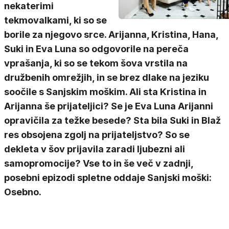
nekaterimi
tekmovalkami, ki so se
borile za njegovo srce. Arijanna, Kristina, Hana,
Suki in Eva Luna so odgovorile na pereča
vprašanja, ki so se tekom šova vrstila na
družbenih omrežjih, in se brez dlake na jeziku
soočile s Sanjskim moškim. Ali sta Kristina in
Arijanna še prijateljici? Se je Eva Luna Arijanni
opravičila za težke besede? Sta bila Suki in Blaž
res obsojena zgolj na prijateljstvo? So se
dekleta v šov prijavila zaradi ljubezni ali
samopromocije? Vse to in še več v zadnji,
posebni epizodi spletne oddaje Sanjski moški:
Osebno.