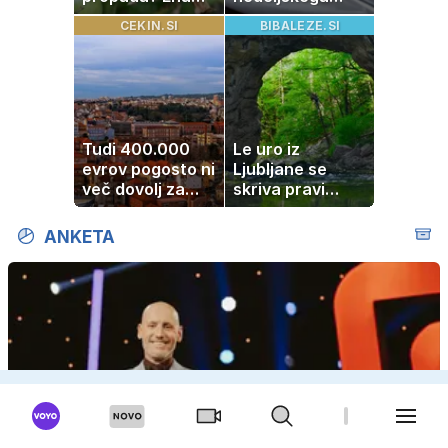
napaka lahko
kosila: 8 sladic
CEKIN.SI
BIBALEZE.SI
uniči rastline –
brez peke, ki se
tako jih rešite
jih vsi veselijo
Tudi 400.000
Le uro iz
evrov pogosto ni
Ljubljane se
več dovolj za
skriva pravi
nakup
naravni čudež:
stanovanja
izlet, ki bo
ANKETA
navdušil otroke