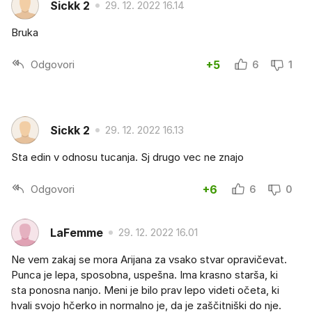
Sickk 2
29. 12. 2022 16.14
Bruka
Odgovori
+5
6
1
Sickk 2
29. 12. 2022 16.13
Sta edin v odnosu tucanja. Sj drugo vec ne znajo
Odgovori
+6
6
0
LaFemme
29. 12. 2022 16.01
Ne vem zakaj se mora Arijana za vsako stvar opravičevat.
Punca je lepa, sposobna, uspešna. Ima krasno starša, ki
sta ponosna nanjo. Meni je bilo prav lepo videti očeta, ki
hvali svojo hčerko in normalno je, da je zaščitniški do nje.