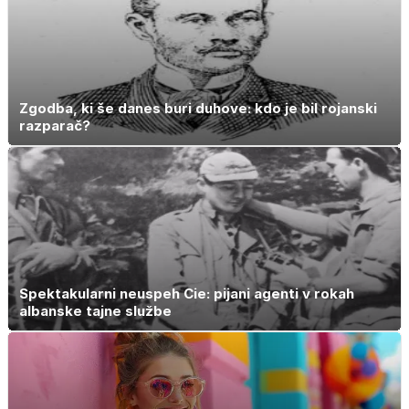
Zgodba, ki še danes buri duhove: kdo je bil rojanski
razparač?
Spektakularni neuspeh Cie: pijani agenti v rokah
albanske tajne službe