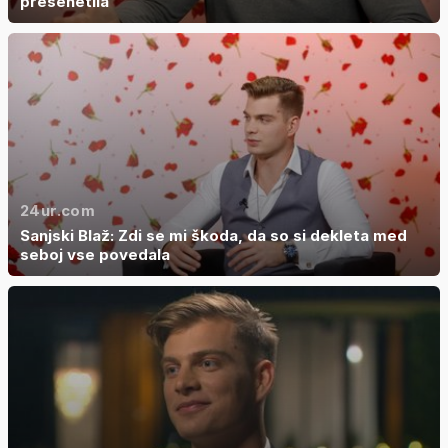
presenetila
24ur.com
Sanjski Blaž: Zdi se mi škoda, da so si dekleta med
seboj vse povedala