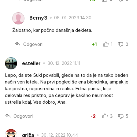
Berny3
08. 01. 2023 14.30
Žalostno, kar počno današnja dekleta.
Odgovori
+1
1
0
esteller
30. 12. 2022 11.11
Lepo, da ste Suki povabili, glede na to da je na tako beden
način ven letela. Na prvi pogled še ena blondinka, ampak je
kar pristna, neposredna in realna. Edina punca, ki je
delovala res pristno, pa čeprav je kakšno neumnost
ustrelila kdaj. Vse dobro, Ana.
Odgovori
-2
3
5
griža
30. 12. 2022 10.44