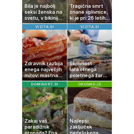
Bila je najbolj
Tragična smrt
seksi ženska na
znane vplivnice,
svetu, v bikiniju
ki je pri 26 letih
znova navdušila
izgubila boj z
VIZITA.SI
VIZITA.SI
boleznijo
Zdravnik razbija
Skrivnost
enega največjih
lahkotnega
mitov: mastna
poletnega žara,
jetra ne
po katerem ne
DOMINVRT.SI
OKUSNO.JE
nastanejo zaradi
boste
slanine, temveč
potrebovali
zaradi živila, ki
popoldanskega
ga imamo vsi
spanca
radi
Zakaj vaš
Najlepši
paradižnik
zaključek
propada? Ena
nedeljskega