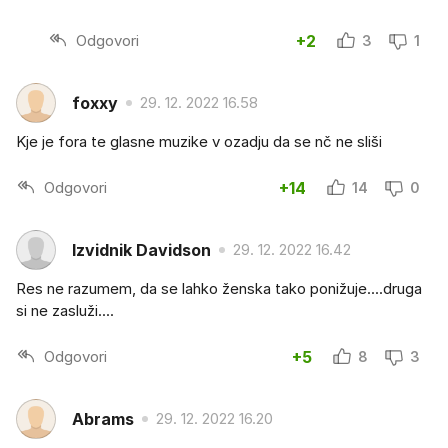
Odgovori
+2
3
1
foxxy
29. 12. 2022 16.58
Kje je fora te glasne muzike v ozadju da se nč ne sliši
Odgovori
+14
14
0
Izvidnik Davidson
29. 12. 2022 16.42
Res ne razumem, da se lahko ženska tako ponižuje....druga
si ne zasluži....
Odgovori
+5
8
3
Abrams
29. 12. 2022 16.20