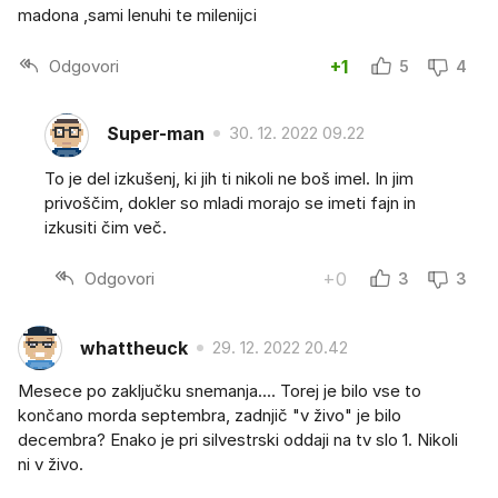
madona ,sami lenuhi te milenijci
Odgovori
+1
5
4
Super-man
30. 12. 2022 09.22
To je del izkušenj, ki jih ti nikoli ne boš imel. In jim
privoščim, dokler so mladi morajo se imeti fajn in
izkusiti čim več.
Odgovori
+0
3
3
whattheuck
29. 12. 2022 20.42
Mesece po zaključku snemanja.... Torej je bilo vse to
končano morda septembra, zadnjič "v živo" je bilo
decembra? Enako je pri silvestrski oddaji na tv slo 1. Nikoli
ni v živo.