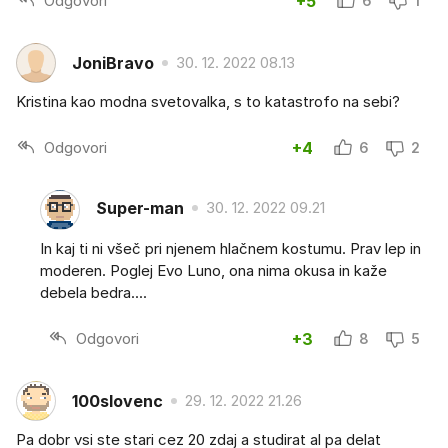
Odgovori
+5
6
1
JoniBravo
30. 12. 2022 08.13
Kristina kao modna svetovalka, s to katastrofo na sebi?
Odgovori
+4
6
2
Super-man
30. 12. 2022 09.21
In kaj ti ni všeč pri njenem hlačnem kostumu. Prav lep in
moderen. Poglej Evo Luno, ona nima okusa in kaže
debela bedra....
Odgovori
+3
8
5
100slovenc
29. 12. 2022 21.26
Pa dobr vsi ste stari cez 20 zdaj a studirat al pa delat