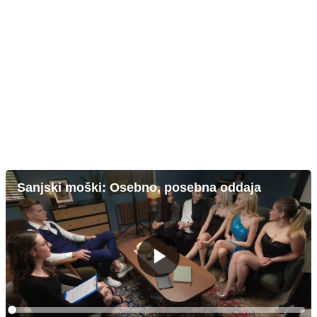
Sanjski moški: Osebno, posebna oddaja
Predvajaj
Loaded
: