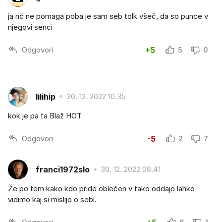
ja nč ne pomaga poba je sam seb tolk všeč, da so punce v
njegovi senci
Odgovori
+5
5
0
lilihip
30. 12. 2022 10.35
kok je pa ta Blaž HOT
Odgovori
-5
2
7
franci1972slo
30. 12. 2022 08.41
Že po tem kako kdo pride oblečen v tako oddajo lahko
vidimo kaj si mislijo o sebi.