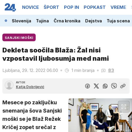
NOVICE
ŠPORT
POP IN
POPKAST
VREME
Slovenija
Tujina
Črna kronika
Dejstva
Tuja scena
SANJSKI MOŠKI
Dekleta soočila Blaža: Žal nisi
vzpostavil ljubosumja med nami
Ljubljana, 29. 12. 2022 06.00
1 min branja
83
AVTOR:
Katja Dobrijević
Mesece po zaključku
snemanja šova Sanjski
moški se je Blaž Režek
Kričej zopet srečal z