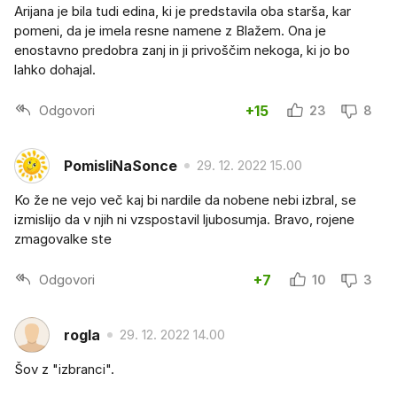
Arijana je bila tudi edina, ki je predstavila oba starša, kar
pomeni, da je imela resne namene z Blažem. Ona je
enostavno predobra zanj in ji privoščim nekoga, ki jo bo
lahko dohajal.
Odgovori
+15
23
8
PomisliNaSonce
29. 12. 2022 15.00
Ko že ne vejo več kaj bi nardile da nobene nebi izbral, se
izmislijo da v njih ni vzspostavil ljubosumja. Bravo, rojene
zmagovalke ste
Odgovori
+7
10
3
rogla
29. 12. 2022 14.00
Šov z "izbranci".