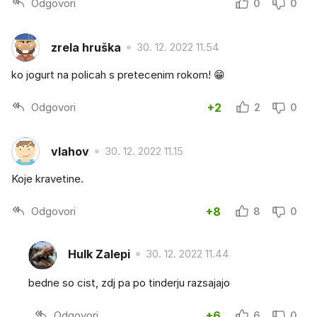
Odgovori
0
0
zrela hruška
30. 12. 2022 11.54
ko jogurt na policah s pretecenim rokom! 😁
Odgovori
+2
2
0
vlahov
30. 12. 2022 11.15
Koje kravetine.
Odgovori
+8
8
0
Hulk Zalepi
30. 12. 2022 11.44
bedne so cist, zdj pa po tinderju razsajajo
Odgovori
+6
6
0