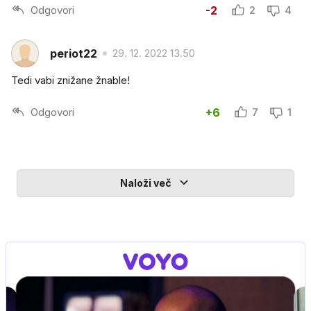
Odgovori
-2
2
4
periot22
29. 12. 2022 13.50
Tedi vabi znižane žnable!
Odgovori
+6
7
1
Naloži več