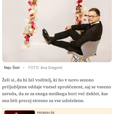
Nejc Šmit
FOTO: Ana Gregorič
Želi si, da bi bil voditelj, ki bo v novo sezono
priljubljene oddaje vnesel sproščenost, saj se vseeno
zaveda, da se za enega moškega bori več deklet, kar
zna biti precej stresno za vse udeležene.
PREBERI ŠE