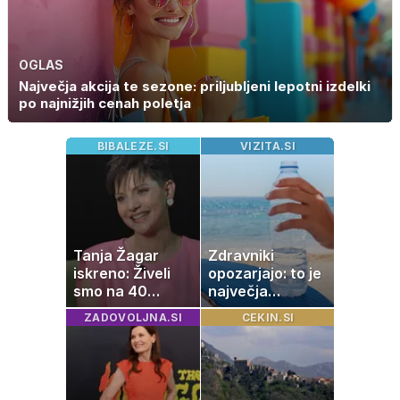
OGLAS
Največja akcija te sezone: priljubljeni lepotni izdelki
po najnižjih cenah poletja
BIBALEZE.SI
VIZITA.SI
Tanja Žagar
Zdravniki
iskreno: Živeli
opozarjajo: to je
smo na 40
največja
kvadratih, a
napaka, ki jo
ZADOVOLJNA.SI
CEKIN.SI
imela sem vse,
ljudje delajo med
kar otrok
vročino
potrebuje