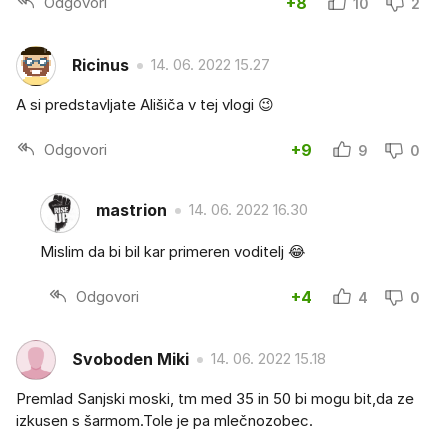
Odgovori
+8
10
2
Ricinus
14. 06. 2022 15.27
A si predstavljate Ališiča v tej vlogi 😉
Odgovori
+9
9
0
mastrion
14. 06. 2022 16.30
Mislim da bi bil kar primeren voditelj 😂
Odgovori
+4
4
0
Svoboden Miki
14. 06. 2022 15.18
Premlad Sanjski moski, tm med 35 in 50 bi mogu bit,da ze
izkusen s šarmom.Tole je pa mlečnozobec.