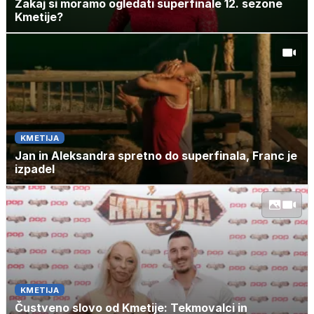
Zakaj si moramo ogledati superfinale 12. sezone
Kmetije?
KMETIJA
Jan in Aleksandra spretno do superfinala, Franc je
izpadel
KMETIJA
Čustveno slovo od Kmetije: Tekmovalci in