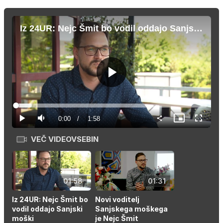
Iz 24UR: Nejc Šmit bo vodil oddajo Sanjski moški
Predvajaj
Loaded
:
8.37%
Current
0:00
/
Duration
1:58
Predvajaj
Tiho
Slika
Celozas
v
način
sliki
VEČ VIDEOVSEBIN
Time
01:58
01:31
Iz 24UR: Nejc Šmit bo
Novi voditelj
vodil oddajo Sanjski
Sanjskega moškega
moški
je Nejc Šmit