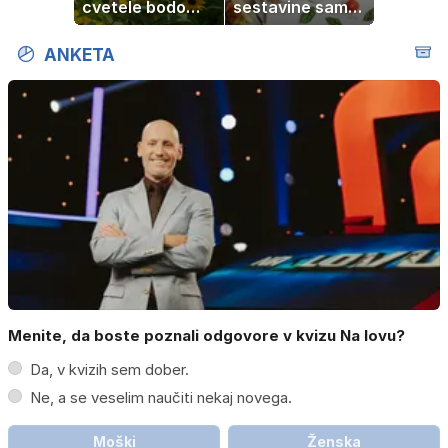
cvetele bodo
sestavine samo
vse do zime
zmešate in
pečica opravi
ANKETA
ostalo
Menite, da boste poznali odgovore v kvizu Na lovu?
Da, v kvizih sem dober.
Ne, a se veselim naučiti nekaj novega.
Moški
Ženska