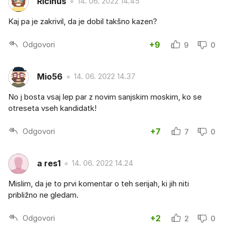
Ricinus
14. 06. 2022 14.45
Kaj pa je zakrivil, da je dobil takšno kazen?
Odgovori
+9
9
0
Mio56
14. 06. 2022 14.37
No j bosta vsaj lep par z novim sanjskim moskim, ko se
otreseta vseh kandidatk!
Odgovori
+7
7
0
a res1
14. 06. 2022 14.24
Mislim, da je to prvi komentar o teh serijah, ki jih niti
približno ne gledam.
Odgovori
+2
2
0