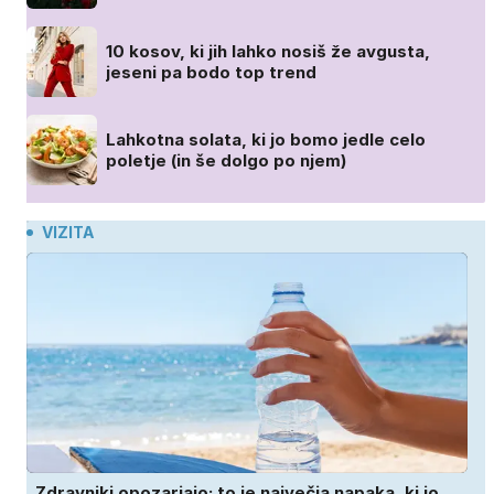
10 kosov, ki jih lahko nosiš že avgusta,
jeseni pa bodo top trend
Lahkotna solata, ki jo bomo jedle celo
poletje (in še dolgo po njem)
VIZITA
Zdravniki opozarjajo: to je največja napaka, ki jo