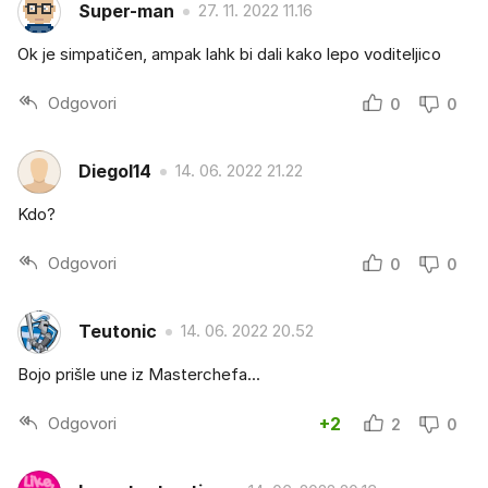
Super-man
27. 11. 2022 11.16
Ok je simpatičen, ampak lahk bi dali kako lepo voditeljico
Odgovori
0
0
Diegol14
14. 06. 2022 21.22
Kdo?
Odgovori
0
0
Teutonic
14. 06. 2022 20.52
Bojo prišle une iz Masterchefa...
Odgovori
+2
2
0