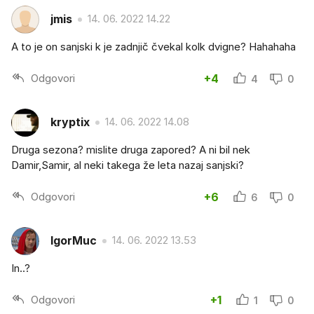
jmis
14. 06. 2022 14.22
A to je on sanjski k je zadnjič čvekal kolk dvigne? Hahahaha
Odgovori
+4
4
0
kryptix
14. 06. 2022 14.08
Druga sezona? mislite druga zapored? A ni bil nek
Damir,Samir, al neki takega že leta nazaj sanjski?
Odgovori
+6
6
0
IgorMuc
14. 06. 2022 13.53
In..?
Odgovori
+1
1
0