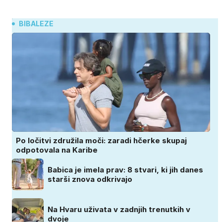
BIBALEZE
Po ločitvi združila moči: zaradi hčerke skupaj
odpotovala na Karibe
Babica je imela prav: 8 stvari, ki jih danes
starši znova odkrivajo
Na Hvaru uživata v zadnjih trenutkih v
dvoje