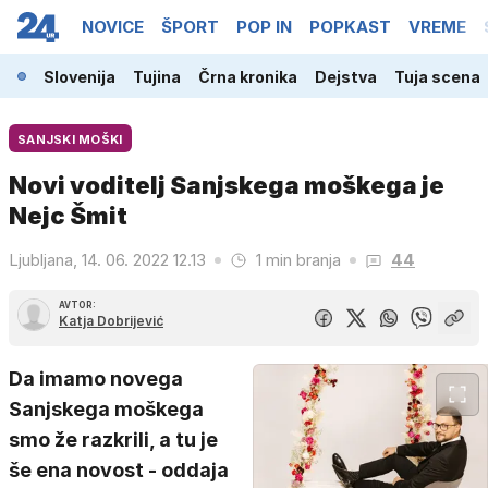
NOVICE
ŠPORT
POP IN
POPKAST
VREME
Slovenija
Tujina
Črna kronika
Dejstva
Tuja scena
SANJSKI MOŠKI
Novi voditelj Sanjskega moškega je
Nejc Šmit
Ljubljana, 14. 06. 2022 12.13
1 min branja
44
AVTOR:
Katja Dobrijević
Da imamo novega
Sanjskega moškega
smo že razkrili, a tu je
še ena novost - oddaja