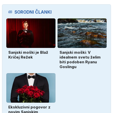
SORODNI ČLANKI
Sanjski moški je Blaž
Sanjski moški: V
Kričej Režek
idealnem svetu želim
biti podoben Ryanu
Goslingu
Ekskluzivni pogovor z
novim Sanjskim