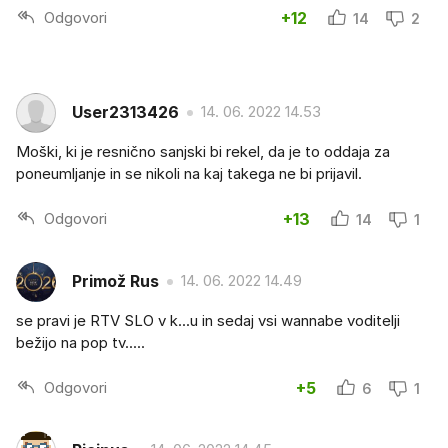
Odgovori
+12
14
2
User2313426
14. 06. 2022 14.53
Moški, ki je resnično sanjski bi rekel, da je to oddaja za
poneumljanje in se nikoli na kaj takega ne bi prijavil.
Odgovori
+13
14
1
Primož Rus
14. 06. 2022 14.49
se pravi je RTV SLO v k...u in sedaj vsi wannabe voditelji
bežijo na pop tv.....
Odgovori
+5
6
1