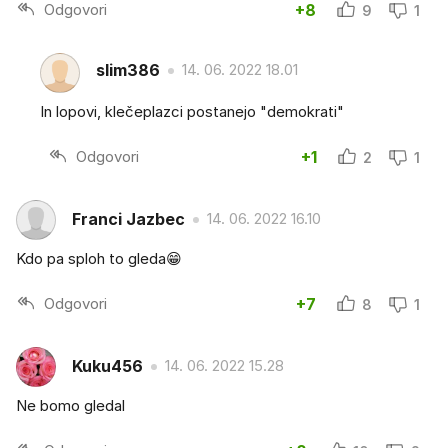
Odgovori
+8
9
1
slim386
14. 06. 2022 18.01
In lopovi, klečeplazci postanejo "demokrati"
Odgovori
+1
2
1
Franci Jazbec
14. 06. 2022 16.10
Kdo pa sploh to gleda😁
Odgovori
+7
8
1
Kuku456
14. 06. 2022 15.28
Ne bomo gledal