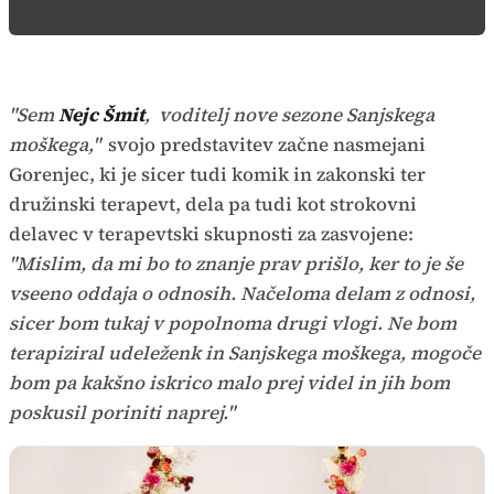
"Sem
Nejc Šmit
, voditelj nove sezone Sanjskega
moškega,"
svojo predstavitev začne nasmejani
Gorenjec, ki je sicer tudi komik in zakonski ter
družinski terapevt, dela pa tudi kot strokovni
delavec v terapevtski skupnosti za zasvojene:
"Mislim, da mi bo to znanje prav prišlo, ker to je še
vseeno oddaja o odnosih. Načeloma delam z odnosi,
sicer bom tukaj v popolnoma drugi vlogi. Ne bom
terapiziral udeleženk in Sanjskega moškega, mogoče
bom pa kakšno iskrico malo prej videl in jih bom
poskusil poriniti naprej."