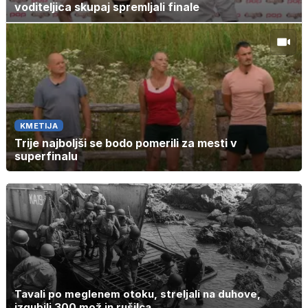
voditeljica skupaj spremljali finale
KMETIJA
Trije najboljši se bodo pomerili za mesti v
superfinalu
Tavali po meglenem otoku, streljali na duhove,
izgubili 300 mož in rušilca