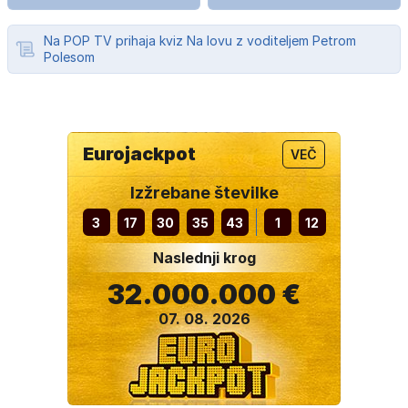
Na POP TV prihaja kviz Na lovu z voditeljem Petrom
Polesom
Eurojackpot
VEČ
Izžrebane številke
3
17
30
35
43
1
12
Naslednji krog
32.000.000 €
07. 08. 2026