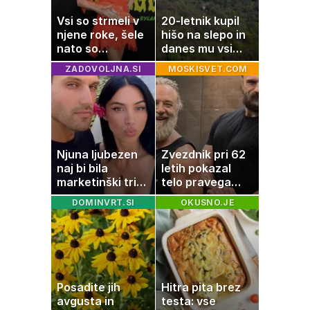
Vsi so strmeli v
20-letnik kupil
njene roke, šele
hišo na slepo in
nato so
danes mu vsi
ugotovili, kaj drži
zavidajo
ZADOVOLJNA.SI
MOSKISVET.COM
Njuna ljubezen
Zvezdnik pri 62
naj bi bila
letih pokazal
marketinški trik,
telo pravega
tako se odzivata
gladiatorja
DOMINVRT.SI
OKUSNO.JE
na govorice
Posadite jih
Hitra pita brez
avgusta in
testa: vse