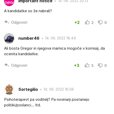
Important notice
14. 06. 2022 20.13
A kandidatke so že nabrali?
Odgovori
+2
2
0
number46
14. 06. 2022 18.44
Ali bosta Gregor in njegova mamica mogoče v komisiji, da
ocenita kandidatke.
Odgovori
+3
3
0
Sortegilio
14. 06. 2022 16.58
Psihoterapevt pa voditelj? Pa novinarji postanejo
politiki/poslanci... Itd.