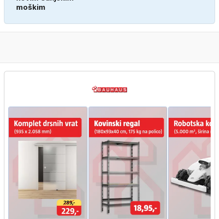
moškim