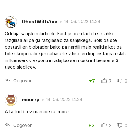
GhostWithAxe
14. 06. 2022 14.24
Oddaja sanjski mladicek. Fant je premlad da se lahko
razglasa ali pa ga razglasajo za sanjskega. Bols da ste
postavli en bigbrader bajto pa nardili malo realitija kot pa
tole skropucalo kjer nabasete v hiso en kup instagramskih
influenserk v vzponu in zdaj bo se moski influenser s 3
tisoc sledilcev.
Odgovori
+7
7
0
mcurry
14. 06. 2022 14.24
A ta tud brez mamice ne more
Odgovori
+3
3
0