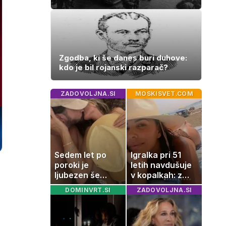
Zgodba, ki še danes buri duhove:
kdo je bil rojanski razparač?
ZADOVOLJNA.SI
MOSKISVET.COM
Sedem let po
Igralka pri 51
poroki je
letih navdušuje
ljubezen še
v kopalkah: z
vedno enako
možem uživa v
DOMINVRT.SI
ZADOVOLJNA.SI
močna
romantičnem
poletju