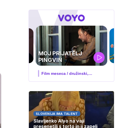
IQ 160
Nova hrvaška serija
SLOVENIJA IMA TALENT
Slavljenko Alyo na vaji
presenetili s torto in ji zapeli