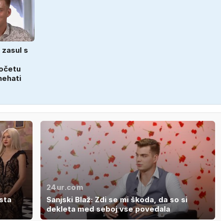
 zasul s
b
 očetu
nehati
24ur.com
sta
Sanjski Blaž: Zdi se mi škoda, da so si
dekleta med seboj vse povedala