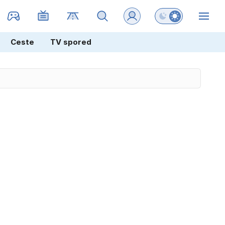
Preklopi barvni na
ZIN
Ceste
TV spored