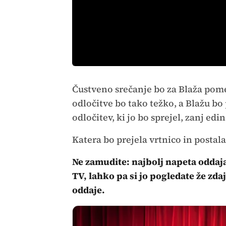
Čustveno srečanje bo za Blaža pom
odločitve bo tako težko, a Blažu b
odločitev, ki jo bo sprejel, zanj edi
Katera bo prejela vrtnico in posta
Ne zamudite: najbolj napeta oddaja
TV, lahko pa si jo pogledate že zda
oddaje.