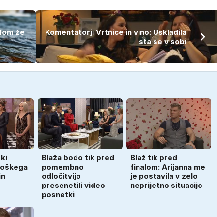
alom že
Komentatorji Vrtnice in vino: Uskladila
sta se v sobi
ki
Blaža bodo tik pred
Blaž tik pred
moškega
pomembno
finalom: Arijanna me
in
odločitvijo
je postavila v zelo
presenetili video
neprijetno situacijo
posnetki