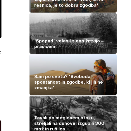
resnica, je to dobra zgodba'
'Spopad' velesil z eno žrtvijo –
prašičem
e
Sam po svetu? 'Svoboda,
spontanost in zgodbe, ki jih ne
zmanjka'
Tavali po meglenem otoku,
streljali na duhove, izgubili 300
mož in rušilca