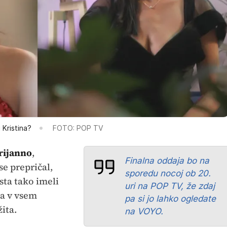
 Kristina?
FOTO: POP TV
rijanno
,
Finalna oddaja bo na
se prepričal,
sporedu nocoj ob 20.
sta tako imeli
uri na POP TV, že zdaj
ta v vsem
pa si jo lahko ogledate
žita.
na VOYO.