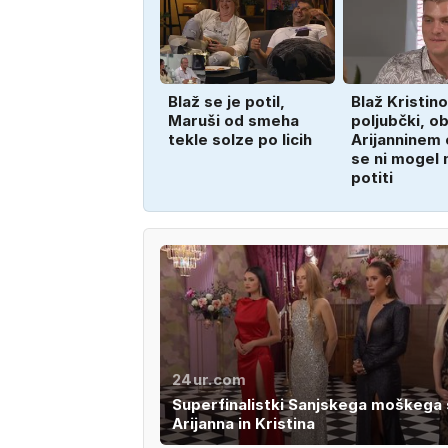
Blaž se je potil,
Blaž Kristino
Maruši od smeha
poljubčki, o
tekle solze po licih
Arijanninem
se ni mogel 
potiti
24ur.com
Superfinalistki Sanjskega moškega 
Arijanna in Kristina