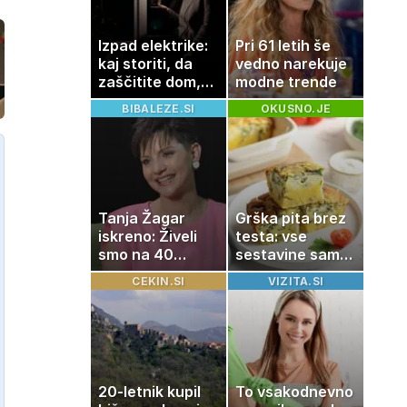
Izpad elektrike:
Pri 61 letih še
kaj storiti, da
vedno narekuje
zaščitite dom,
modne trende
hrano in
BIBALEZE.SI
OKUSNO.JE
elektronske
naprave
Tanja Žagar
Grška pita brez
iskreno: Živeli
testa: vse
smo na 40
sestavine samo
kvadratih, a
zmešate in
CEKIN.SI
VIZITA.SI
imela sem vse,
pečica opravi
kar otrok
ostalo
potrebuje
20-letnik kupil
To vsakodnevno