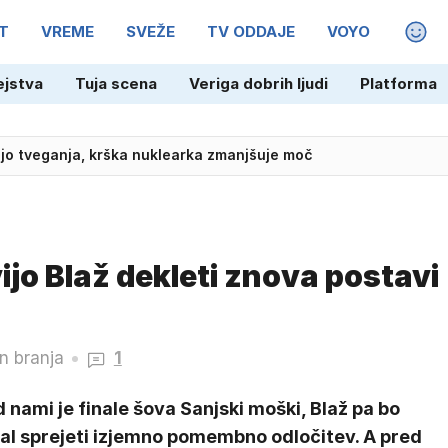
T
VREME
SVEŽE
TV ODDAJE
VOYO
MAGA
ejstva
Tuja scena
Veriga dobrih ljudi
Platforma
pnjo tveganja, krška nuklearka zmanjšuje moč
ijo Blaž dekleti znova postavi
n branja
1
 nami je finale šova Sanjski moški, Blaž pa bo
al sprejeti izjemno pomembno odločitev. A pred