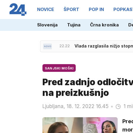
NOVICE
ŠPORT
POP IN
POPKAS
Slovenija
Tujina
Črna kronika
D
22.22
Vlada razglasila nižjo sto
SANJSKI MOŠKI
Pred zadnjo odločitv
na preizkušnjo
Ljubljana, 18. 12. 2022 16.45
1 mi
Pred
mor