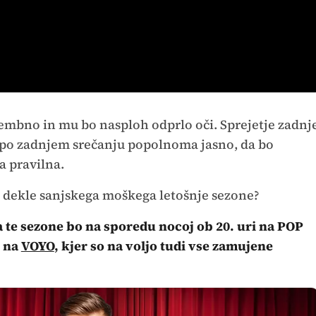
embno in mu bo nasploh odprlo oči. Sprejetje zadnj
o po zadnjem srečanju popolnoma jasno, da bo
na pravilna.
la dekle sanjskega moškega letošnje sezone?
 te sezone bo na sporedu nocoj ob 20. uri na POP
j na
VOYO
, kjer so na voljo tudi vse zamujene