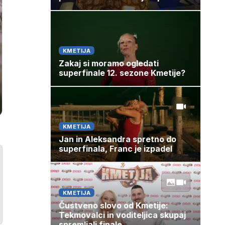
KMETIJA
Zakaj si moramo ogledati
superfinale 12. sezone Kmetije?
KMETIJA
Jan in Aleksandra spretno do
superfinala, Franc je izpadel
KMETIJA
Čustveno slovo od Kmetije:
Tekmovalci in voditeljica skupaj
spremljali finale