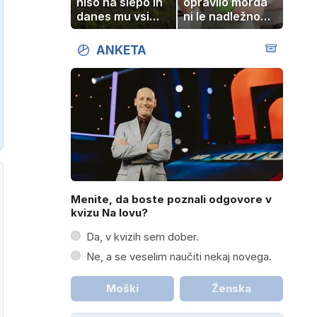
hišo na slepo in
opravilo morda
danes mu vsi
ni le nadležno
zavidajo
delo, pomaga
lahko tudi
ANKETA
vašemu srcu
Menite, da boste poznali odgovore v
kvizu Na lovu?
Da, v kvizih sem dober.
Ne, a se veselim naučiti nekaj novega.
Moški
Ženska