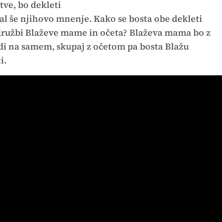
tve, bo dekleti
išal še njihovo mnenje. Kako se bosta obe dekleti
 družbi Blaževe mame in očeta? Blaževa mama bo z
di na samem, skupaj z očetom pa bosta Blažu
ti.