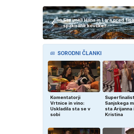
Sta imeli Hana in Lara pred fin
spakirane kovčke?
SORODNI ČLANKI
Komentatorji
Superfinalist
Vrtnice in vino:
Sanjskega 
Uskladila sta se v
sta Arijanna 
sobi
Kristina