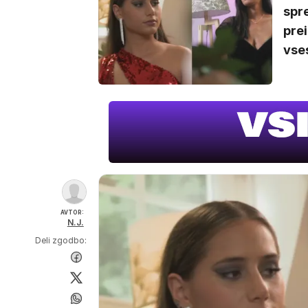
spr
prei
vses
AVTOR:
N.J.
Deli zgodbo: