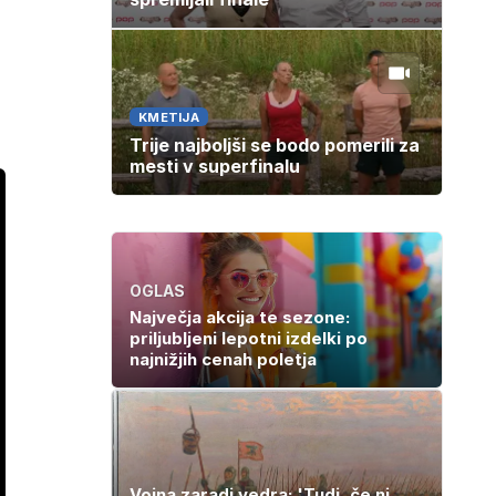
KMETIJA
Trije najboljši se bodo pomerili za
mesti v superfinalu
OGLAS
Največja akcija te sezone:
priljubljeni lepotni izdelki po
najnižjih cenah poletja
Vojna zaradi vedra: 'Tudi, če ni