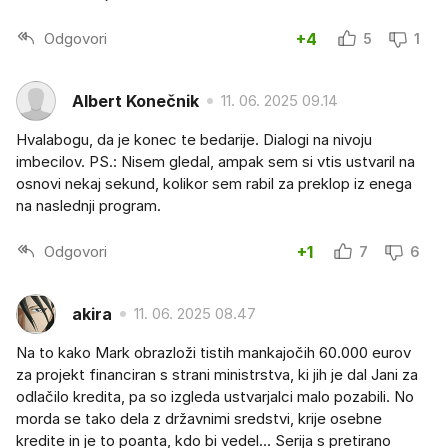
Odgovori
+4
5
1
Albert Konečnik
11. 06. 2025 09.14
Hvalabogu, da je konec te bedarije. Dialogi na nivoju
imbecilov. PS.: Nisem gledal, ampak sem si vtis ustvaril na
osnovi nekaj sekund, kolikor sem rabil za preklop iz enega
na naslednji program.
Odgovori
+1
7
6
akira
11. 06. 2025 08.47
Na to kako Mark obrazloži tistih mankajočih 60.000 eurov
za projekt financiran s strani ministrstva, ki jih je dal Jani za
odlačilo kredita, pa so izgleda ustvarjalci malo pozabili. No
morda se tako dela z državnimi sredstvi, krije osebne
kredite in je to poanta, kdo bi vedel... Serija s pretirano