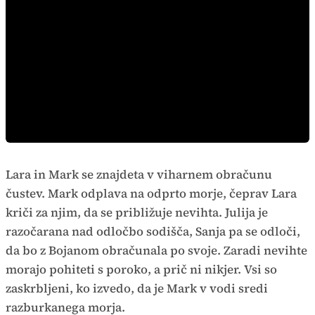
Lara in Mark se znajdeta v viharnem obračunu
čustev. Mark odplava na odprto morje, čeprav Lara
kriči za njim, da se približuje nevihta. Julija je
razočarana nad odločbo sodišča, Sanja pa se odloči,
da bo z Bojanom obračunala po svoje. Zaradi nevihte
morajo pohiteti s poroko, a prič ni nikjer. Vsi so
zaskrbljeni, ko izvedo, da je Mark v vodi sredi
razburkanega morja.