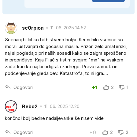
sc0rpion
11. 06. 2025 14.52
Scenarij bi lahko bil bistveno boljši. Ker ni bilo vsebine so
morali ustvarjati dolgočasna mašila. Prizori zelo amaterski,
naj si pogledajo pri naših sosedi kako se zaigra sproščeno
in prepričljivo. Kaja Filač s tistim svojim: "mn" na vsakem
začetkuo ko naj bi odigrala zadrego. Preva sramota in
podcenjevanje gledalcev. Katastrofa, to ni igra....
Odgovori
+1
2
1
Bebo2
11. 06. 2025 12.20
končno! bolj bedne nadaljevanke še nisem videl
Odgovori
+0
2
2