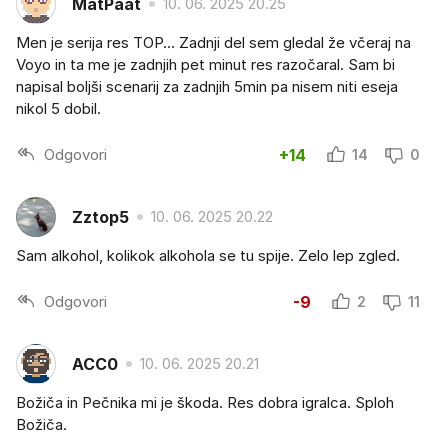
MatPaat
10. 06. 2025 20.25
Men je serija res TOP... Zadnji del sem gledal že včeraj na
Voyo in ta me je zadnjih pet minut res razočaral. Sam bi
napisal boljši scenarij za zadnjih 5min pa nisem niti eseja
nikol 5 dobil.
Odgovori
+14
14
0
Zztop5
10. 06. 2025 20.22
Sam alkohol, kolikok alkohola se tu spije. Zelo lep zgled.
Odgovori
-9
2
11
ACC0
10. 06. 2025 20.21
Božiča in Pečnika mi je škoda. Res dobra igralca. Sploh
Božiča.