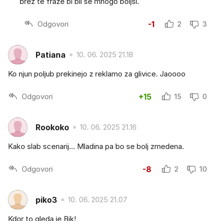
brez te fraze bi bil še mnogo boljši.
Odgovori
-1
2
3
Patiana
10. 06. 2025 21.18
Ko njun poljub prekinejo z reklamo za glivice. Jaoooo
Odgovori
+15
15
0
Rookoko
10. 06. 2025 21.16
Kako slab scenarij… Mladina pa bo se bolj zmedena.
Odgovori
-8
2
10
piko3
10. 06. 2025 21.07
Kdor to gleda je Bik!