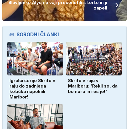
Slavljenko Alyo na vaji presenetili s torto in ji
zapeli
SORODNI ČLANKI
Igralci serije Skrito v
Skrito v raju v
raju do zadnjega
Mariboru: 'Rekli so, da
kotička napolnili
bo noro in res je!'
Maribor!