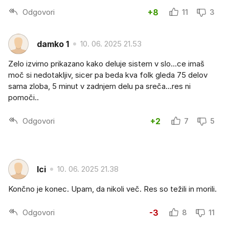
Odgovori
+8
11
3
damko 1
10. 06. 2025 21.53
Zelo izvirno prikazano kako deluje sistem v slo...ce imaš
moč si nedotakljiv, sicer pa beda kva folk gleda 75 delov
sama zloba, 5 minut v zadnjem delu pa sreča...res ni
pomoči..
Odgovori
+2
7
5
Ici
10. 06. 2025 21.38
Končno je konec. Upam, da nikoli več. Res so težili in morili.
Odgovori
-3
8
11