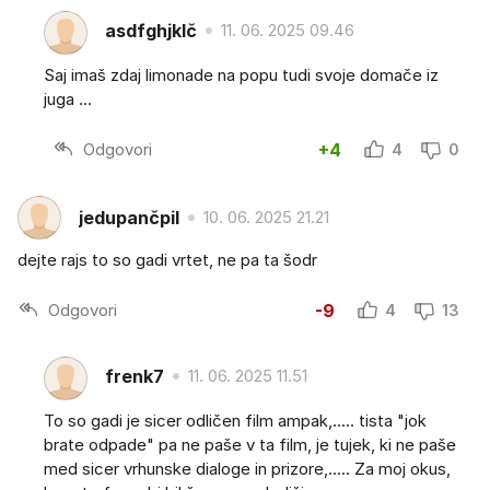
asdfghjklč
11. 06. 2025 09.46
Saj imaš zdaj limonade na popu tudi svoje domače iz
juga ...
Odgovori
+4
4
0
jedupančpil
10. 06. 2025 21.21
dejte rajs to so gadi vrtet, ne pa ta šodr
Odgovori
-9
4
13
frenk7
11. 06. 2025 11.51
To so gadi je sicer odličen film ampak,..... tista "jok
brate odpade" pa ne paše v ta film, je tujek, ki ne paše
med sicer vrhunske dialoge in prizore,..... Za moj okus,