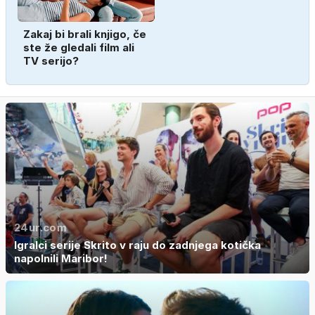
Zakaj bi brali knjigo, če
ste že gledali film ali
TV serijo?
24ur.com
Igralci serije Skrito v raju do zadnjega kotička
napolnili Maribor!