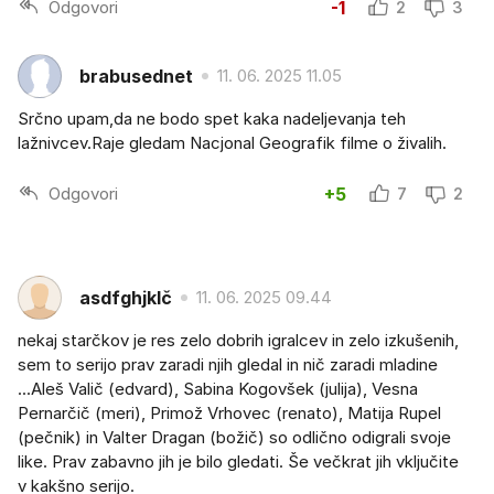
Odgovori
-1
2
3
brabusednet
11. 06. 2025 11.05
Srčno upam,da ne bodo spet kaka nadeljevanja teh
lažnivcev.Raje gledam Nacjonal Geografik filme o živalih.
Odgovori
+5
7
2
asdfghjklč
11. 06. 2025 09.44
nekaj starčkov je res zelo dobrih igralcev in zelo izkušenih,
sem to serijo prav zaradi njih gledal in nič zaradi mladine
...Aleš Valič (edvard), Sabina Kogovšek (julija), Vesna
Pernarčič (meri), Primož Vrhovec (renato), Matija Rupel
(pečnik) in Valter Dragan (božič) so odlično odigrali svoje
like. Prav zabavno jih je bilo gledati. Še večkrat jih vključite
v kakšno serijo.