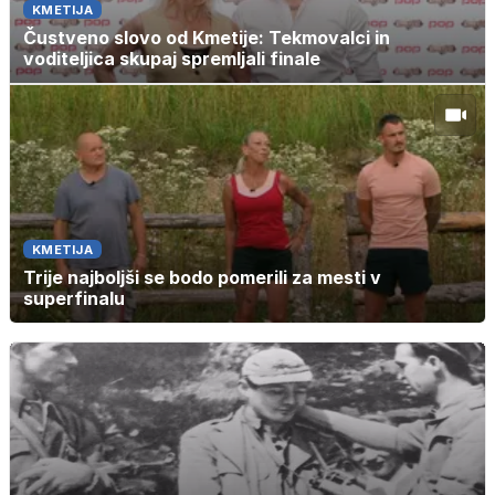
KMETIJA
Čustveno slovo od Kmetije: Tekmovalci in
voditeljica skupaj spremljali finale
KMETIJA
Trije najboljši se bodo pomerili za mesti v
superfinalu