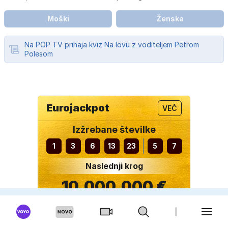
Moški
Ženska
Na POP TV prihaja kviz Na lovu z voditeljem Petrom
Polesom
Eurojackpot
VEČ
Izžrebane številke
1
3
6
13
23
5
7
Naslednji krog
10.000.000 €
11. 08. 2026