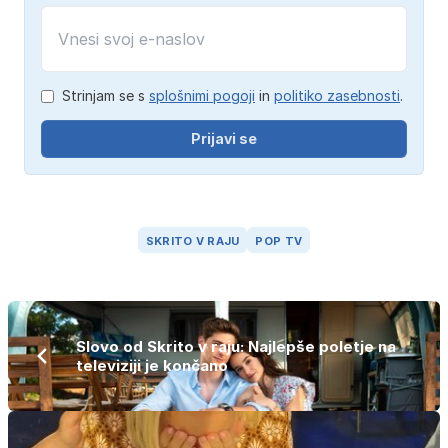
Strinjam se s
splošnimi pogoji
in
politiko zasebnosti
.
Prijavi se
SKRITO V RAJU
POP TV
Slovo od Skrito v raju: Najlepše poletje na
televiziji je končano