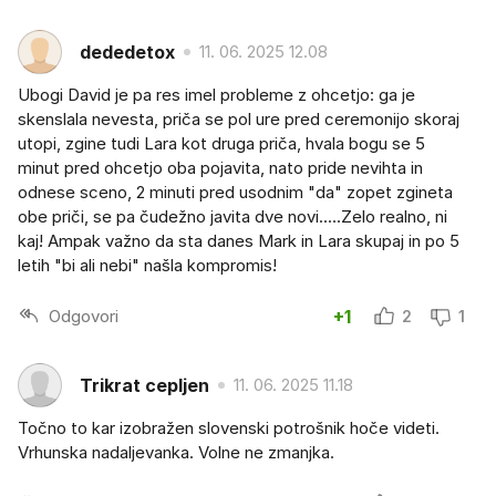
dededetox
11. 06. 2025 12.08
Ubogi David je pa res imel probleme z ohcetjo: ga je
skenslala nevesta, priča se pol ure pred ceremonijo skoraj
utopi, zgine tudi Lara kot druga priča, hvala bogu se 5
minut pred ohcetjo oba pojavita, nato pride nevihta in
odnese sceno, 2 minuti pred usodnim "da" zopet zgineta
obe priči, se pa čudežno javita dve novi.....Zelo realno, ni
kaj! Ampak važno da sta danes Mark in Lara skupaj in po 5
letih "bi ali nebi" našla kompromis!
Odgovori
+1
2
1
Trikrat cepljen
11. 06. 2025 11.18
Točno to kar izobražen slovenski potrošnik hoče videti.
Vrhunska nadaljevanka. Volne ne zmanjka.