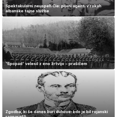
Spektakularni neuspeh Cie: pijani agenti v rokah
albanske tajne službe
'Spopad' velesil z eno žrtvijo – prašičem
Zgodba, ki še danes buri duhove: kdo je bil rojanski
razparač?