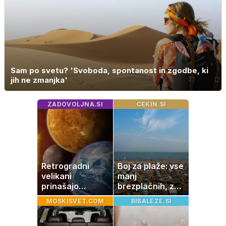
Sam po svetu? 'Svoboda, spontanost in zgodbe, ki
jih ne zmanjka'
ZADOVOLJNA.SI
CEKIN.SI
Retrogradni
Boj za plaže: vse
velikani
manj
prinašajo
brezplačnih, za
pomembne
ležalnik in
MOSKISVET.COM
BIBALEZE.SI
premike – kaj
senčnik tudi več
pomeni, da so
kot 40 evrov