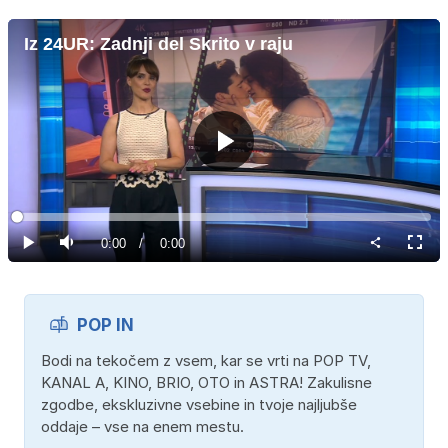
Iz 24UR: Zadnji del Skrito v raju
Predvajaj
Loaded
:
0%
Current
0:00
/
Duration
0:00
Predvajaj
Tiho
Celoz
način
Time
POP IN
Bodi na tekočem z vsem, kar se vrti na POP TV,
KANAL A, KINO, BRIO, OTO in ASTRA! Zakulisne
zgodbe, ekskluzivne vsebine in tvoje najljubše
oddaje – vse na enem mestu.