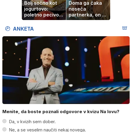
Bolj sočno kot
Doma ga čaka
jogurtovo:
noseča
poletno pecivo,
partnerka, on pa
ki vedno uspe
dopustuje z
drugo
ANKETA
Menite, da boste poznali odgovore v kvizu Na lovu?
Da, v kvizih sem dober.
Ne, a se veselim naučiti nekaj novega.