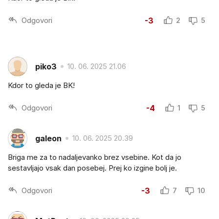
Odgovori
-3
2
5
piko3
10. 06. 2025 21.06
Kdor to gleda je BK!
Odgovori
-4
1
5
galeon
10. 06. 2025 20.39
Briga me za to nadaljevanko brez vsebine. Kot da jo
sestavljajo vsak dan posebej. Prej ko izgine bolj je.
Odgovori
-3
7
10