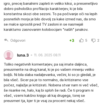
igro, precej banalnimi zapleti in veliko kiksi, a presenetljivo
dobro psihološko profilacijo karakterjev, ki je bila
konstantna skozi obe sezoni. To pa počivanje oči na lepih
posnetkih morja je bilo dovolj za kake izmed nas, da smo
se malce sprostili pred TV zasloni in se nasmejali
karakturno zasnovanim kolobocijam "naših" junakov.
Odgovori
+3
5
2
luna.3
11. 06. 2025 08.11
Toliko negativnih komentarjev, pa saj imate daljinca,
preusmerite na drug kanal, ki je po vašem mnenju veliko
boljši. Ni bila slaba nadaljevanka, večini, ki so jo gledali, je
bila všeč. Sicer pa je to normalno, da kritiziramo vse
počez, najlažje je kritizirati. Nobena stvar nam ni več všeč,
še risanke ne, halo, kaj bi sploh še radi. Če ti program ni
všeč, vzemi kakšno knjigo ali kaj drugega, torej se
preusmeri tja, kjer ti je vsaj za procent nekaj všeč.