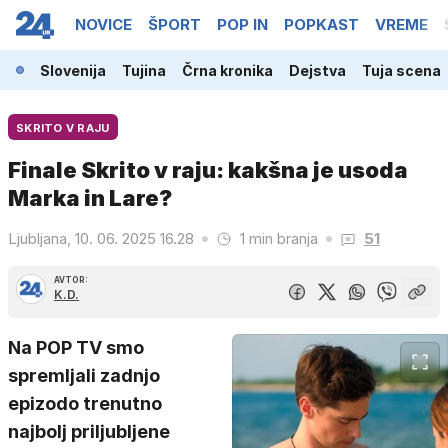
NOVICE
ŠPORT
POP IN
POPKAST
VREME
Slovenija
Tujina
Črna kronika
Dejstva
Tuja scena
SKRITO V RAJU
Finale Skrito v raju: kakšna je usoda
Marka in Lare?
Ljubljana, 10. 06. 2025 16.28
1 min branja
51
AVTOR:
K.D.
Na POP TV smo
spremljali zadnjo
epizodo trenutno
najbolj priljubljene