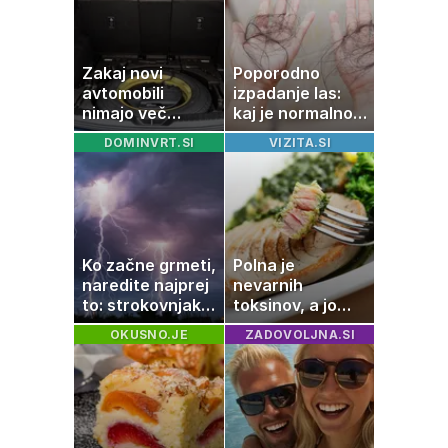
Saturn, Neptun
in Pluton hkrati
retrogradni?
Zakaj novi
Poporodno
avtomobili
izpadanje las:
nimajo več
kaj je normalno
rezervne gume?
in kako si
DOMINVRT.SI
VIZITA.SI
pomagati
Ko začne grmeti,
Polna je
naredite najprej
nevarnih
to: strokovnjaki
toksinov, a jo
opozarjajo na
imamo vsi radi:
OKUSNO.JE
ZADOVOLJNA.SI
pogosto napako
to je najbolj
nezdrava riba, ki
jo mnogi redno
uživajo