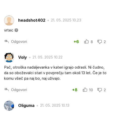
headshot402
21. 05. 2025 10.23
vrtec 😄
Odgovori
+6
8
2
Voly
21. 05. 2025 10.22
Pač, otroška nadaljevanka v kateri igrajo odrasli. Ni čudno,
da so oboževalci stari v povprečju tam okoli 13 let. Če je to
komu všeč pa naj bo, naj uživajo.
Odgovori
+8
10
2
Oliguma
21. 05. 2025 10.13