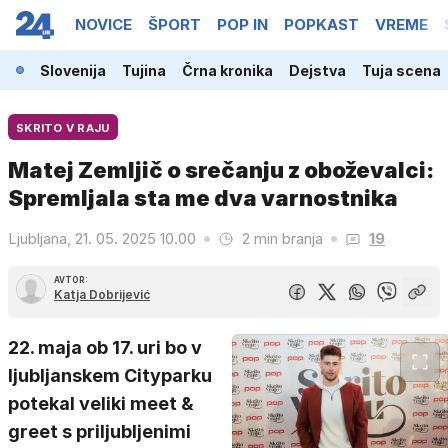
NOVICE
ŠPORT
POP IN
POPKAST
VREME
Slovenija
Tujina
Črna kronika
Dejstva
Tuja scena
SKRITO V RAJU
Matej Zemljič o srečanju z oboževalci:
Spremljala sta me dva varnostnika
Ljubljana, 21. 05. 2025 10.00
2 min branja
19
AVTOR:
Katja Dobrijević
22. maja ob 17. uri bo v
ljubljanskem Cityparku
potekal veliki meet &
greet s priljubljenimi