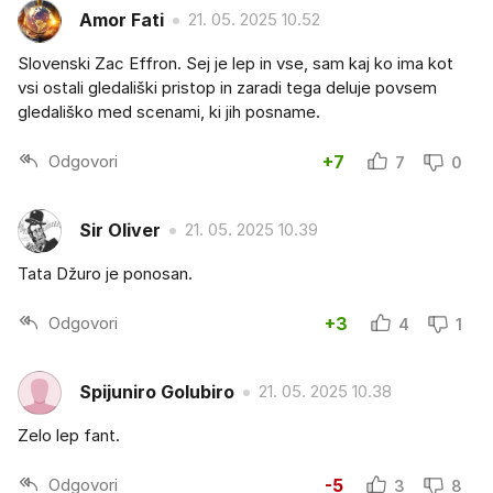
Amor Fati
21. 05. 2025 10.52
Slovenski Zac Effron. Sej je lep in vse, sam kaj ko ima kot
vsi ostali gledališki pristop in zaradi tega deluje povsem
gledališko med scenami, ki jih posname.
Odgovori
+7
7
0
Sir Oliver
21. 05. 2025 10.39
Tata Džuro je ponosan.
Odgovori
+3
4
1
Spijuniro Golubiro
21. 05. 2025 10.38
Zelo lep fant.
Odgovori
-5
3
8