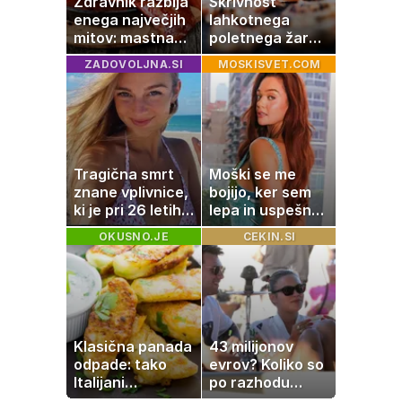
Zdravnik razbija
Skrivnost
enega največjih
lahkotnega
mitov: mastna
poletnega žara,
jetra ne
po katerem ne
ZADOVOLJNA.SI
MOSKISVET.COM
nastanejo zaradi
boste
slanine, temveč
potrebovali
zaradi živila, ki
popoldanskega
ga imamo vsi
spanca
radi
Tragična smrt
Moški se me
znane vplivnice,
bojijo, ker sem
ki je pri 26 letih
lepa in uspešna:
izgubila boj z
Misica razkrila,
OKUSNO.JE
CEKIN.SI
boleznijo
zakaj je še
vedno samska
Klasična panada
43 milijonov
odpade: tako
evrov? Koliko so
Italijani
po razhodu
pripravijo
zahtevale ali