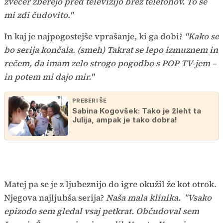
zvečer zberejo pred televizijo brez telefonov. To se
mi zdi čudovito."
In kaj je najpogostejše vprašanje, ki ga dobi?
"Kako se
bo serija končala. (smeh) Takrat se lepo izmuznem in
rečem, da imam zelo strogo pogodbo s POP TV-jem –
in potem mi dajo mir."
PREBERI ŠE
Sabina Kogovšek: Tako je žleht ta
Julija, ampak je tako dobra!
Matej pa se je z ljubeznijo do igre okužil že kot otrok.
Njegova najljubša serija?
Naša mala klinika.
"Vsako
epizodo sem gledal vsaj petkrat. Občudoval sem