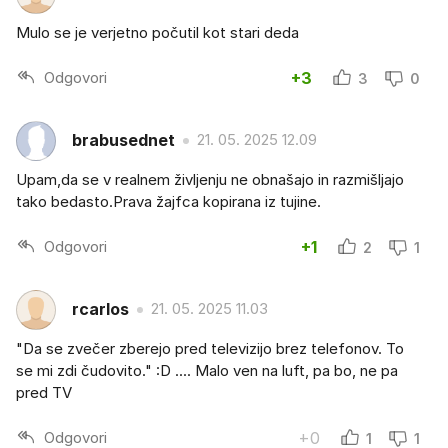
Mulo se je verjetno počutil kot stari deda
Odgovori
+3
3
0
brabusednet
21. 05. 2025 12.09
Upam,da se v realnem življenju ne obnašajo in razmišljajo
tako bedasto.Prava žajfca kopirana iz tujine.
Odgovori
+1
2
1
rcarlos
21. 05. 2025 11.03
"Da se zvečer zberejo pred televizijo brez telefonov. To
se mi zdi čudovito." :D .... Malo ven na luft, pa bo, ne pa
pred TV
Odgovori
+0
1
1