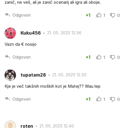
zanič, ne veš, ali je zanič scenarij ali igra ali oboje.
Odgovori
+1
1
0
Kuku456
21. 05. 2025 12.56
Vazn da € nosijo
Odgovori
+1
1
0
tupatam28
21. 05. 2025 12.55
Kje je več takšnih moških kot je Matej?? Wau lep
Odgovori
+1
1
0
roten
21. 05. 2025 12.40