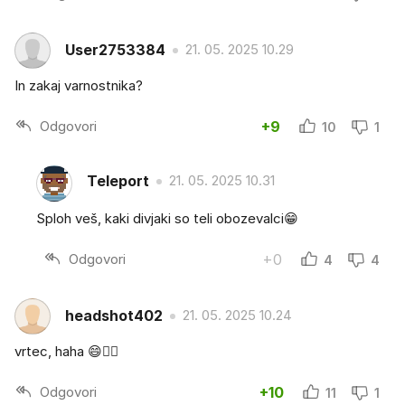
User2753384
21. 05. 2025 10.29
In zakaj varnostnika?
Odgovori
+9
10
1
Teleport
21. 05. 2025 10.31
Sploh veš, kaki divjaki so teli obozevalci😁
Odgovori
+0
4
4
headshot402
21. 05. 2025 10.24
vrtec, haha 😄🤷‍♂️
Odgovori
+10
11
1