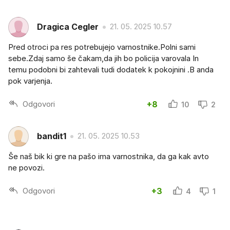
Dragica Cegler
21. 05. 2025 10.57
Pred otroci pa res potrebujejo varnostnike.Polni sami
sebe.Zdaj samo še čakam,da jih bo policija varovala In
temu podobni bi zahtevali tudi dodatek k pokojnini .B anda
pok varjenja.
Odgovori
+8
10
2
bandit1
21. 05. 2025 10.53
Še naš bik ki gre na pašo ima varnostnika, da ga kak avto
ne povozi.
Odgovori
+3
4
1