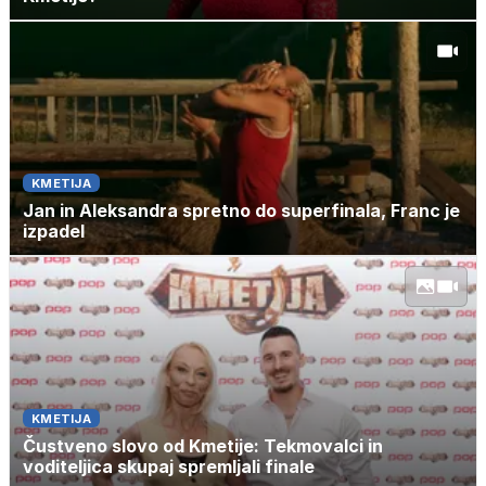
KMETIJA
Jan in Aleksandra spretno do superfinala, Franc je
izpadel
KMETIJA
Čustveno slovo od Kmetije: Tekmovalci in
voditeljica skupaj spremljali finale