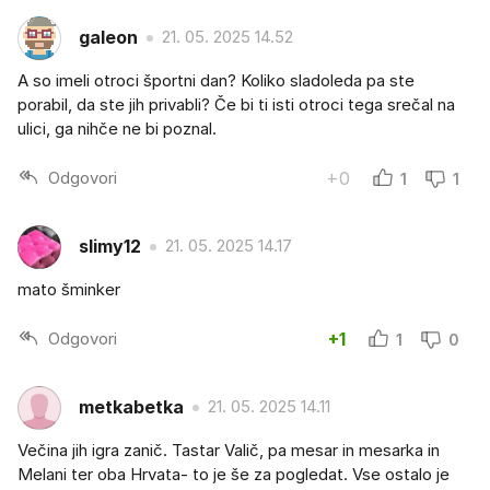
galeon
21. 05. 2025 14.52
A so imeli otroci športni dan? Koliko sladoleda pa ste
porabil, da ste jih privabli? Če bi ti isti otroci tega srečal na
ulici, ga nihče ne bi poznal.
Odgovori
+0
1
1
slimy12
21. 05. 2025 14.17
mato šminker
Odgovori
+1
1
0
metkabetka
21. 05. 2025 14.11
Večina jih igra zanič. Tastar Valič, pa mesar in mesarka in
Melani ter oba Hrvata- to je še za pogledat. Vse ostalo je