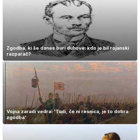
Zgodba, ki še danes buri duhove: kdo je bil rojanski
razparač?
Vojna zaradi vedra: 'Tudi, če ni resnica, je to dobra
zgodba'