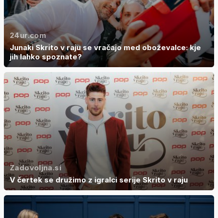
24ur.com
Junaki Skrito v raju se vračajo med oboževalce: kje
jih lahko spoznate?
Zadovoljna.si
V čertek se družimo z igralci serije Skrito v raju