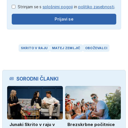
Strinjam se s
splošnimi pogoji
in
politiko zasebnosti
.
Prijavi se
SKRITO V RAJU
MATEJ ZEMLJIČ
OBOŽEVALCI
SORODNI ČLANKI
Junaki Skrito v raju v
Brezskrbne počitnice