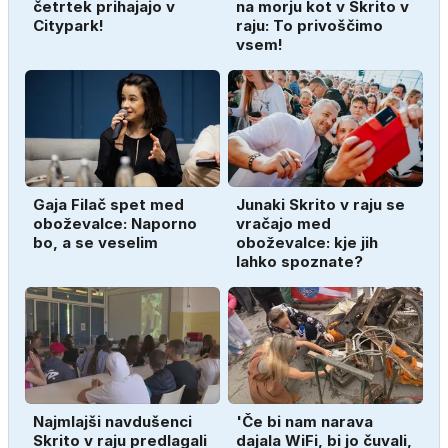
četrtek prihajajo v
na morju kot v Skrito v
Citypark!
raju: To privoščimo
vsem!
Gaja Filač spet med
Junaki Skrito v raju se
oboževalce: Naporno
vračajo med
bo, a se veselim
oboževalce: kje jih
lahko spoznate?
Najmlajši navdušenci
'Če bi nam narava
Skrito v raju predlagali
dajala WiFi, bi jo čuvali,