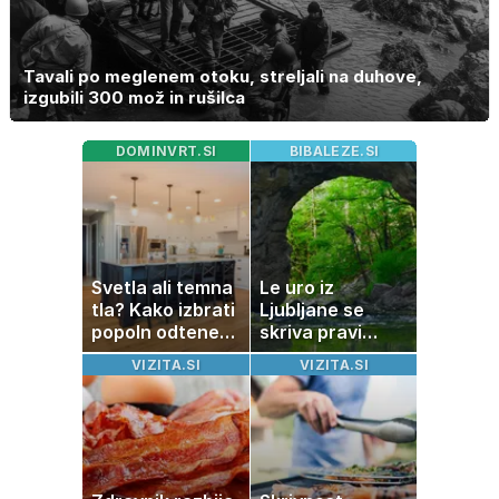
Tavali po meglenem otoku, streljali na duhove,
izgubili 300 mož in rušilca
DOMINVRT.SI
BIBALEZE.SI
Svetla ali temna
Le uro iz
tla? Kako izbrati
Ljubljane se
popoln odtenek
skriva pravi
za vaš dom
naravni čudež:
VIZITA.SI
VIZITA.SI
izlet, ki bo
navdušil otroke