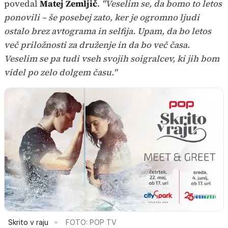
povedal
Matej Zemljič
.
"Veselim se, da bomo to letos
ponovili – še posebej zato, ker je ogromno ljudi
ostalo brez avtograma in selfija. Upam, da bo letos
več priložnosti za druženje in da bo več časa.
Veselim se pa tudi vseh svojih soigralcev, ki jih bom
videl po zelo dolgem času."
Skrito v raju
FOTO: POP TV