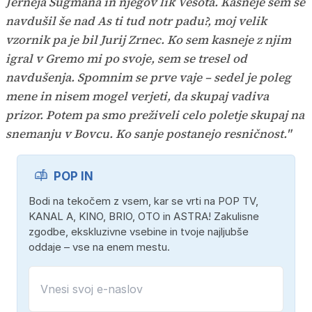
Jerneja Šugmana in njegov lik Vesota. Kasneje sem se
navdušil še nad As ti tud notr padu?, moj velik
vzornik pa je bil Jurij Zrnec. Ko sem kasneje z njim
igral v Gremo mi po svoje, sem se tresel od
navdušenja. Spomnim se prve vaje – sedel je poleg
mene in nisem mogel verjeti, da skupaj vadiva
prizor. Potem pa smo preživeli celo poletje skupaj na
snemanju v Bovcu. Ko sanje postanejo resničnost."
POP IN
Bodi na tekočem z vsem, kar se vrti na POP TV,
KANAL A, KINO, BRIO, OTO in ASTRA! Zakulisne
zgodbe, ekskluzivne vsebine in tvoje najljubše
oddaje – vse na enem mestu.