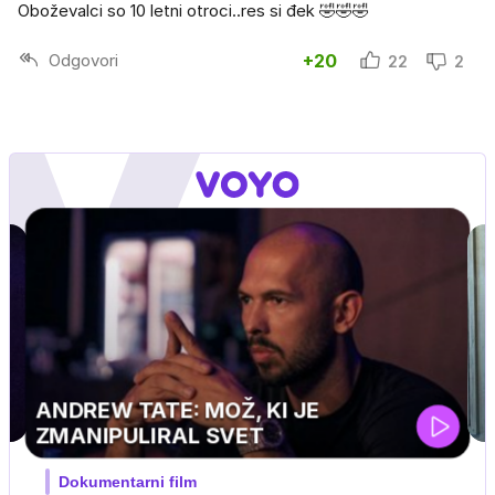
Oboževalci so 10 letni otroci..res si đek 🤣🤣🤣
Odgovori
+20
22
2
MOJ PRIJATELJ PINGVIN
Film meseca / družinski, pustolovski