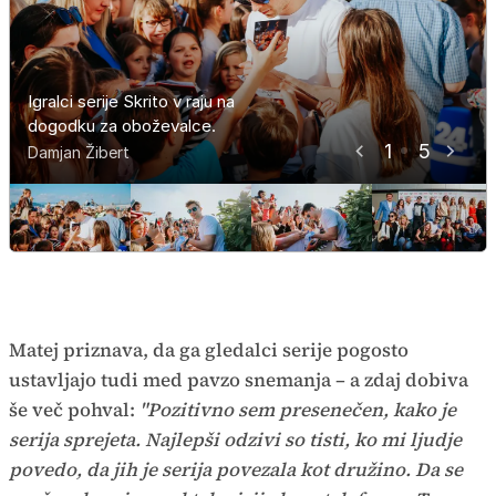
Igralci serije Skrito v raju na
Igralci serije Skrito v raju na
Igralci serije Skrito v raju na
Igralci serije Skrito v raju na
Igralci serije Skrito v raju na
dogodku za oboževalce.
dogodku za oboževalce.
dogodku za oboževalce.
dogodku za oboževalce.
dogodku za oboževalce.
1
5
Damjan Žibert
Damjan Žibert
Damjan Žibert
Damjan Žibert
Damjan Žibert
Matej priznava, da ga gledalci serije pogosto
ustavljajo tudi med pavzo snemanja – a zdaj dobiva
še več pohval:
"Pozitivno sem presenečen, kako je
serija sprejeta. Najlepši odzivi so tisti, ko mi ljudje
povedo, da jih je serija povezala kot družino. Da se