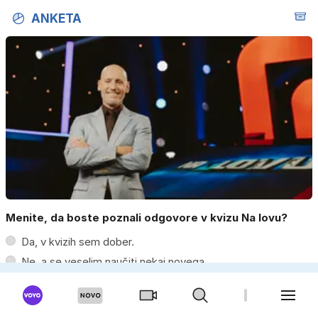
slastne ocvrte
prejele
ANKETA
bučke
partnerice
športnih
zvezdnikov
Menite, da boste poznali odgovore v kvizu Na lovu?
Da, v kvizih sem dober.
Ne, a se veselim naučiti nekaj novega.
Moški
Ženska